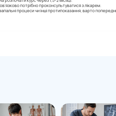
а розпочати курс через 1,5-2 місяці.
ов’язково потрібно проконсультуватися з лікарем.
запальні процеси чи інші протипоказання, варто поперед