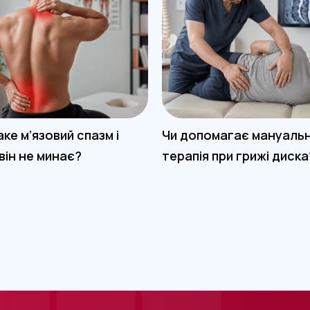
ке м’язовий спазм і
Чи допомагає мануаль
він не минає?
терапія при грижі диска