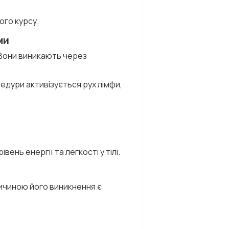
ого курсу.
ми
. Вони виникають через
дури активізується рух лімфи,
ень енергії та легкості у тілі.
ричиною його виникнення є