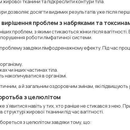
жирової тканини та підкреслити контури тіла.
и дозволяє досягти видимих результатів уже після перш
вирішення проблем з набряками та токсина
іших проблем, з якими стикаються жінки після вагітності
і порушення роботи лімфатичної системи.
проблему завдяки лімфодренажному ефекту. Під час проце
організму.
ах чи інших частинах тіла.
ть накопичуватися в організмі.
чним, а й загальним оздоровчим змінам, які підвищують рів
оротьба з целюлітом
е з’явитися навіть у тих, хто раніше не стикався з нею. П
в структурі жирової тканини під час вагітності.
бореться з целюлітом завдяки тому, що: