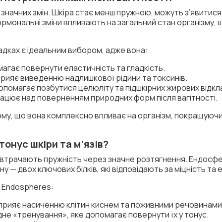
є значних змін. Шкіра стає менш пружною, можуть з’явитися
 гормональні зміни впливають на загальний стан організму
адках є ідеальним вибором, адже вона:
магає повернути еластичність та гладкість.
прияє виведенню надлишкової рідини та токсинів.
допомагає позбутися целюліту та підшкірних жирових відкл
рацює над поверненням природних форм після вагітності.
ому, що вона комплексно впливає на організм, покращуючи я
онус шкіри та м’язів?
язи втрачають пружність через значне розтягнення. Ендос
 — двох ключових білків, які відповідають за міцність та 
у Endospheres:
прияє насиченню клітин киснем та поживними речовинами
не «тренування», яке допомагає повернути їх у тонус.