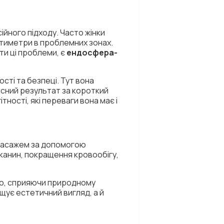
ійного підходу. Часто жінки
антиметри в проблемних зонах.
ти ці проблеми, є
ендосфера-
сті та безпеці. Тут вона
кісний результат за короткий
тності, які переваги вона має і
 масажем за допомогою
тканин, покращення кровообігу,
вно, сприяючи природному
щує естетичний вигляд, а й