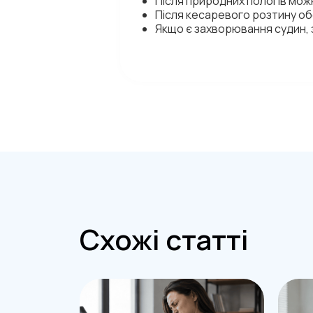
Після природних пологів можн
Після кесаревого розтину об
Якщо є захворювання судин, 
Схожі статті