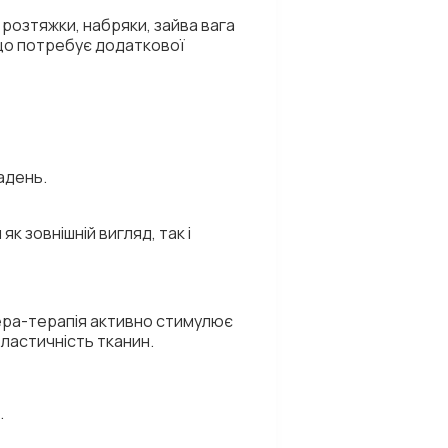
 розтяжки, набряки, зайва вага
, що потребує додаткової
адень.
к зовнішній вигляд, так і
фера-терапія активно стимулює
еластичність тканин.
.