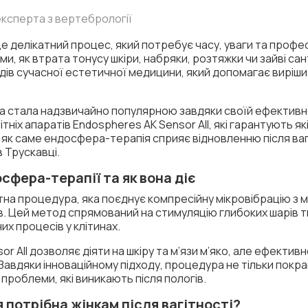
 експерта з вертебрології
це делікатний процес, який потребує часу, уваги та профес
и, як втрата тонусу шкіри, набряки, розтяжки чи зайві с
ів сучасної естетичної медицини, який допомагає виріши
а стала надзвичайно популярною завдяки своїй ефективно
ніх апаратів Endospheres AK Sensor All, які гарантують я
, як саме ендосфера-терапія сприяє відновленню після вагі
 Трускавці.
сфера-терапії та як вона діє
на процедура, яка поєднує компресійну мікровібрацію з
в. Цей метод спрямований на стимуляцію глибоких шарів 
их процесів у клітинах.
or All дозволяє діяти на шкіру та м’язи м’яко, але ефекти
авдяки інноваційному підходу, процедура не тільки покра
 проблеми, які виникають після пологів.
потрібна жінкам після вагітності?