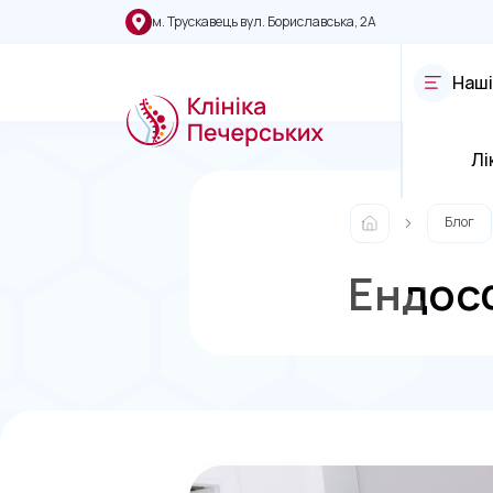
м. Трускавець вул. Бориславська, 2А
Наші
Лі
Блог
Ендосф