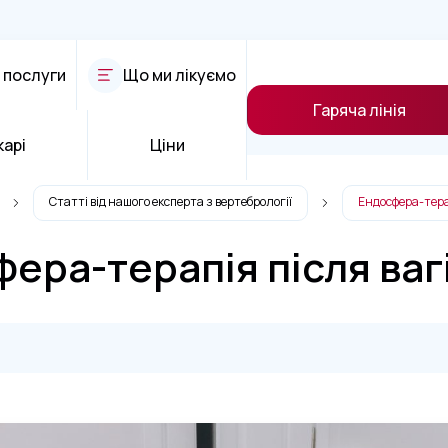
 послуги
Що ми лікуємо
Гаряча лінія
карі
Ціни
Статті від нашого експерта з вертебрології
Ендосфера-терап
ера-терапія після ваг