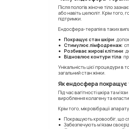
Після пологів жіноче тіло зазна
або навіть целюліт. Крім того,
підтримки.
Ендосфера-терапія в таких вип
Покращує стан шкіри
: допо
Стимулює лімфодренаж
: с
Розбиває жирові клітини
: 
Відновлює контури тіла
: п
Унікальність цієї процедури в т
загальний стан жінки.
Як ендосфера покращує т
Під час вагітності шкіра та м’
вироблення колагену та еластину
Крім того, мікровібрації апарат
Покращують кровообіг, що с
Забезпечують м’язам своєрід