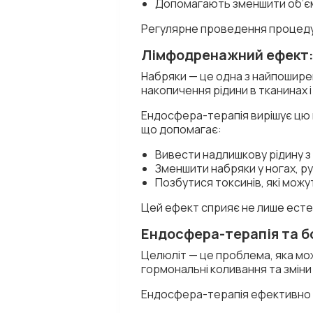
Допомагають зменшити об’єм 
Регулярне проведення процедур
Лімфодренажний ефект: 
Набряки — це одна з найпоширен
накопичення рідини в тканинах 
Ендосфера-терапія вирішує цю 
що допомагає:
Вивести надлишкову рідину з 
Зменшити набряки у ногах, рук
Позбутися токсинів, які можу
Цей ефект сприяє не лише естети
Ендосфера-терапія та б
Целюліт — це проблема, яка мож
гормональні коливання та зміни 
Ендосфера-терапія ефективно 