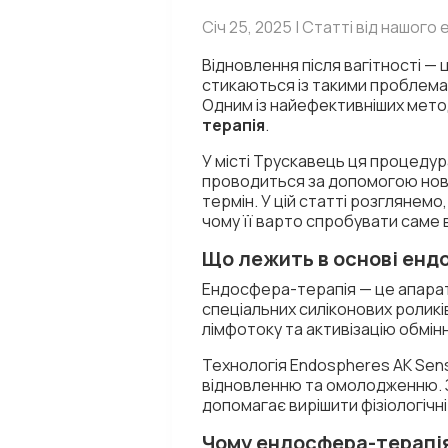
Січ 25, 2025 | Статті від нашого
Відновлення після вагітності — 
стикаються із такими проблемам
Одним із найефективніших метод
терапія
.
У місті Трускавець ця процедур
проводиться за допомогою новіт
термін. У цій статті розглянемо
чому її варто спробувати саме в
Що лежить в основі ендо
Ендосфера-терапія — це апарат
спеціальних силіконових роликі
лімфотоку та активізацію обмінн
Технологія Endospheres AK Sens
відновленню та омолодженню. З
допомагає вирішити фізіологічні
Чому ендосфера-терапія 