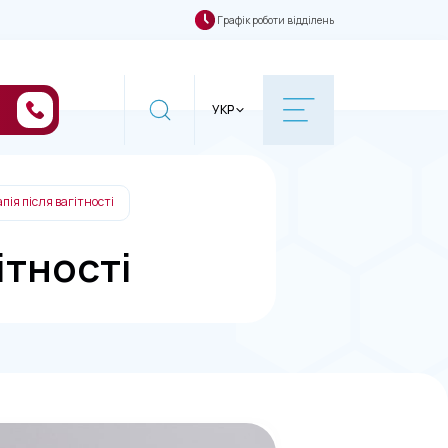
Графік роботи відділень
УКР
ія після вагітності
ітності