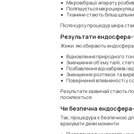
Мікровібрації апарату розби
Поліпшується мікроциркуляція
Тканини стають більш щільни
Після курсу процедур шкіра стає
Результати ендосфера-те
Жінки, які обирають ендосфера-
Відновлення природного тону
Зменшення об’єму талії, стего
Позбавлення від набряків і ві
Зменшення розтяжок та вирі
Повернення впевненості у соб
Результати зазвичай стають пом
посилюється.
Чи безпечна ендосфера
Так, процедура є безпечною для
врахувати деякі моменти: