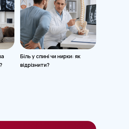
на
Біль у спині чи нирки: як
Чому боли
?
відрізнити?
суглоб пі