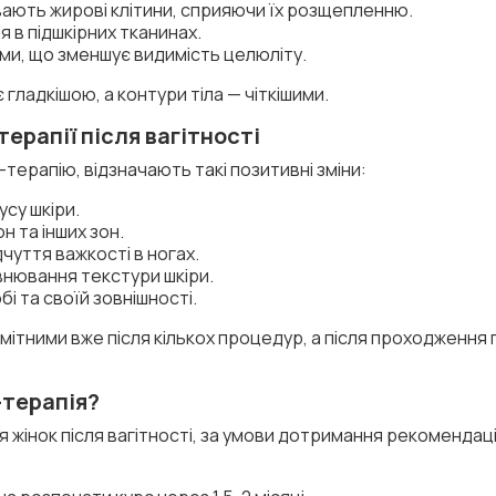
вають жирові клітини, сприяючи їх розщепленню.
 в підшкірних тканинах.
ми, що зменшує видимість целюліту.
 гладкішою, а контури тіла — чіткішими.
рапії після вагітності
терапію, відзначають такі позитивні зміни:
су шкіри.
н та інших зон.
дчуття важкості в ногах.
внювання текстури шкіри.
і та своїй зовнішності.
ітними вже після кількох процедур, а після проходження 
-терапія?
 жінок після вагітності, за умови дотримання рекомендац