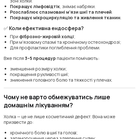
зоні холки.
Покращує лімфовідтік
, знімає набряки.
Розслаблює спазмовані м’язи шиї та плечей
.
Покращує мікроциркуляцію та живлення тканин
.
✅
Коли ефективна ендосфера?
При
фіброзно-жировій холці
;
При м’язовому спазмі та хронічному остеохондрозі;
Для профілактики поглиблення проблеми.
Вже після
3–5 процедур
пацієнти помічають:
зменшення розміру холки;
покращення рухливості шиї;
зникнення головного болю та тяжкості у плечах.
Чому не варто обмежуватись лише
домашнім лікуванням?
Холка — це не лише косметичний дефект. Вона може
призвести до:
хронічного болю в шиї та голові;
запаморочення через здавлення судин;