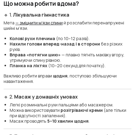
Що можна робити вдома?
🔹 1.
Лікувальна гімнастика
Мета
— зміцнити м’язи спини
й розслабити перенапружені
шийні м’язи.
Колові рухи плечима
(по 10–12 разів).
Нахили голови вперед-назад і в сторони
без різких
рухів.
Вправа «потягни шию»
— плавно тягніть маківку вгору,
утримуючи спину рівною.
Планка на ліктях
(10–20 секунд для початку).
Важливо робити вправи
щодня
, поступово збільшуючи
навантаження.
🔹 2.
Масаж у домашніх умовах
Легкі розминальні рухи пальцями або масажером.
Можна використовувати
розігріваючі креми
(але тільки
при відсутності запалення).
Масаж проводять
5–10 хвилин щодня
.