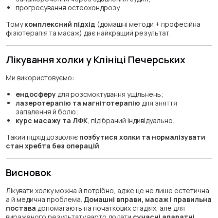
прогресування остеохондрозу.
Тому
комплексний підхід
(домашні методи + професійна
фізіотерапія та масаж) дає найкращий результат.
Лікування холки у Клініці Печерських
Ми використовуємо:
ендосферу
для розсмоктування ущільнень;
лазеротерапію та магнітотерапію
для зняття
запалення й болю;
курс масажу та ЛФК
, підібраний індивідуально.
Такий підхід дозволяє
позбутися холки та нормалізувати
стан хребта без операцій
.
Висновок
Лікувати холку можна й потрібно, адже це не лише естетична,
а й медична проблема.
Домашні вправи, масаж і правильна
постава
допомагають на початкових стадіях, але для
вираженого результату варто додати
сучасні апаратні