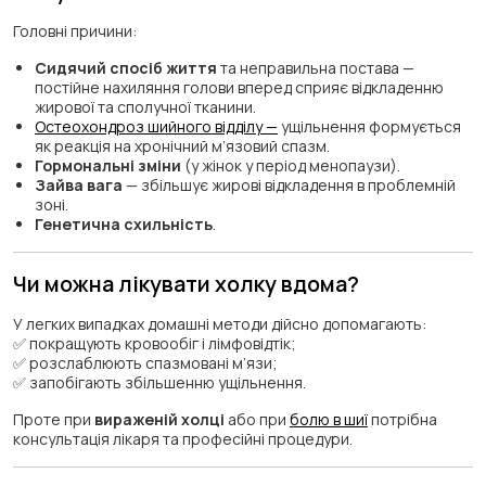
Головні причини:
Сидячий спосіб життя
та неправильна постава —
постійне нахиляння голови вперед сприяє відкладенню
жирової та сполучної тканини.
Остеохондроз шийного відділу —
ущільнення формується
як реакція на хронічний м’язовий спазм.
Гормональні зміни
(у жінок у період менопаузи).
Зайва вага
— збільшує жирові відкладення в проблемній
зоні.
Генетична схильність
.
Чи можна лікувати холку вдома?
У легких випадках домашні методи дійсно допомагають:
✅ покращують кровообіг і лімфовідтік;
✅ розслаблюють спазмовані м’язи;
✅ запобігають збільшенню ущільнення.
Проте при
вираженій холці
або при
болю в шиї
потрібна
консультація лікаря та професійні процедури.