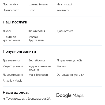
Про клініку
Що ми лікуємо
Наші лікарі
Прайс-лист
Блог
Контакти
Наші послуги
Лікарі
Фізіотерапія
Діагностика
Ін’єкції та
Масаж-
крапельниці
Трускавець
Популярні запити
Травматолог
Вертебролог
Лікування суглобів
Узд в Трускавці
Ударно-хвильова
Масаж
терапія
Лазеротерапія
Магнітотерапія
Ортопедичні устілки
Аналізи Медіс
Наша адреса:
м. Трускавець вул. Бориславська, 2А