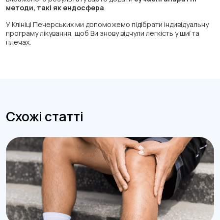
методи, такі як ендосфера
.
У Клініці Печерських ми допоможемо підібрати індивідуальну
програму лікування, щоб Ви знову відчули легкість у шиї та
плечах.
Схожі статті