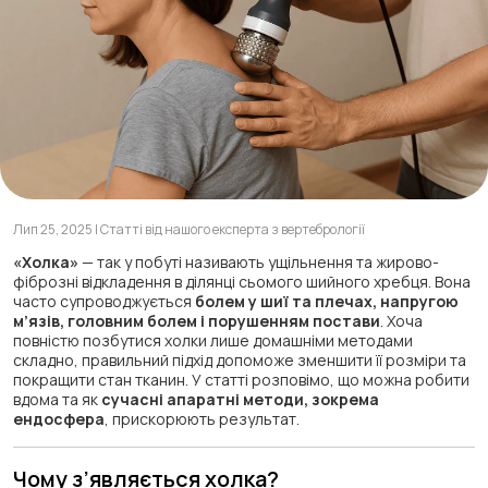
Лип 25, 2025 | Статті від нашого експерта з вертебрології
«Холка»
— так у побуті називають ущільнення та жирово-
фіброзні відкладення в ділянці сьомого шийного хребця. Вона
часто супроводжується
болем у шиї та плечах, напругою
м’язів, головним болем і порушенням постави
. Хоча
повністю позбутися холки лише домашніми методами
складно, правильний підхід допоможе зменшити її розміри та
покращити стан тканин. У статті розповімо, що можна робити
вдома та як
сучасні апаратні методи, зокрема
ендосфера
, прискорюють результат.
Чому з’являється холка?