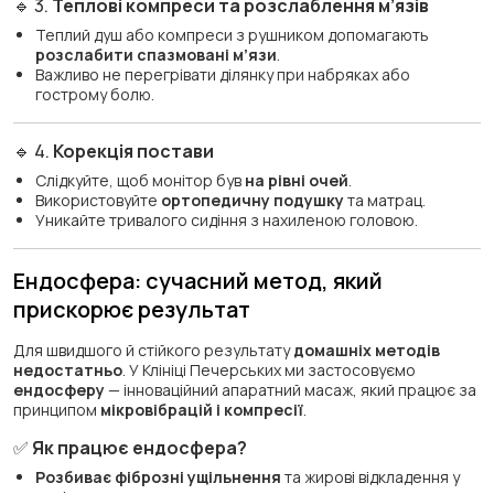
🔹 3.
Теплові компреси та розслаблення м’язів
Теплий душ або компреси з рушником допомагають
розслабити спазмовані м’язи
.
Важливо не перегрівати ділянку при набряках або
гострому болю.
🔹 4.
Корекція постави
Слідкуйте, щоб монітор був
на рівні очей
.
Використовуйте
ортопедичну подушку
та матрац.
Уникайте тривалого сидіння з нахиленою головою.
Ендосфера: сучасний метод, який
прискорює результат
Для швидшого й стійкого результату
домашніх методів
недостатньо
. У Клініці Печерських ми застосовуємо
ендосферу
— інноваційний апаратний масаж, який працює за
принципом
мікровібрацій і компресії
.
✅
Як працює ендосфера?
Розбиває фіброзні ущільнення
та жирові відкладення у