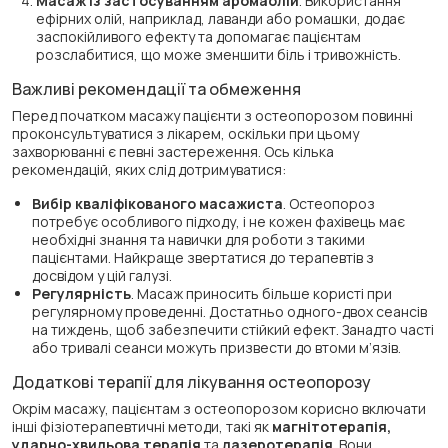
Масаж із застосуванням аромаолій
. Використання
ефірних олій, наприклад, лаванди або ромашки, додає
заспокійливого ефекту та допомагає пацієнтам
розслабитися, що може зменшити біль і тривожність.
Важливі рекомендації та обмеження
Перед початком масажу пацієнти з остеопорозом повинні
проконсультуватися з лікарем, оскільки при цьому
захворюванні є певні застереження. Ось кілька
рекомендацій, яких слід дотримуватися:
Вибір кваліфікованого масажиста
. Остеопороз
потребує особливого підходу, і не кожен фахівець має
необхідні знання та навички для роботи з такими
пацієнтами. Найкраще звертатися до терапевтів з
досвідом у цій галузі.
Регулярність
. Масаж приносить більше користі при
регулярному проведенні. Достатньо одного-двох сеансів
на тиждень, щоб забезпечити стійкий ефект. Занадто часті
або тривалі сеанси можуть призвести до втоми м’язів.
Додаткові терапії для лікування остеопорозу
Окрім масажу, пацієнтам з остеопорозом корисно включати
інші фізіотерапевтичні методи, такі як
магнітотерапія,
ударно-хвильова терапія
та
лазеротерапія
. Вони