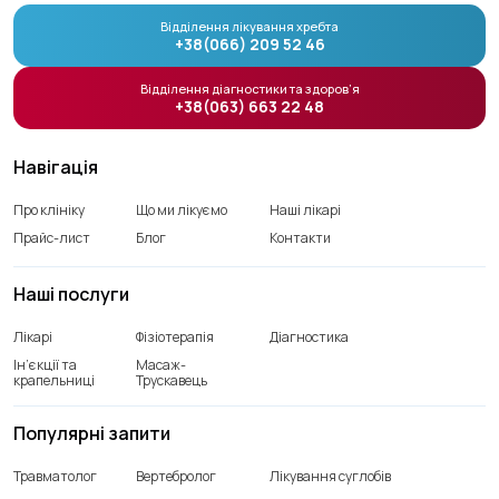
Відділення лікування хребта
+38(066) 209 52 46
Відділення діагностики та здоров’я
+38(063) 663 22 48
Навігація
Про клініку
Що ми лікуємо
Наші лікарі
Прайс-лист
Блог
Контакти
Наші послуги
Лікарі
Фізіотерапія
Діагностика
Ін’єкції та
Масаж-
крапельниці
Трускавець
Популярні запити
Травматолог
Вертебролог
Лікування суглобів