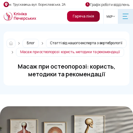
Графік роботи відділень
м. Трускавець вул. Бориславська, 2А
Гаряча лінія
УКР
Блог
Статті від нашого експерта з вертебрології
Масаж при остеопорозі: користь, методики та рекомендації
Масаж при остеопорозі: користь,
методики та рекомендації