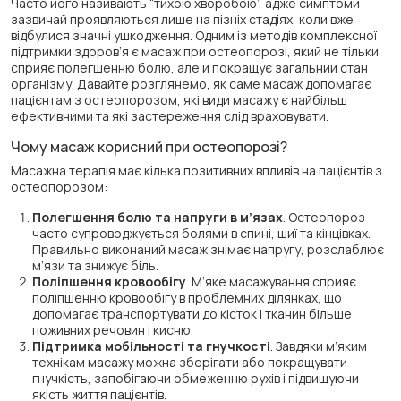
Часто його називають “тихою хворобою”, адже симптоми
зазвичай проявляються лише на пізніх стадіях, коли вже
відбулися значні ушкодження. Одним із методів комплексної
підтримки здоров’я є масаж при остеопорозі, який не тільки
сприяє полегшенню болю, але й покращує загальний стан
організму. Давайте розглянемо, як саме масаж допомагає
пацієнтам з остеопорозом, які види масажу є найбільш
ефективними та які застереження слід враховувати.
Чому масаж корисний при остеопорозі?
Масажна терапія має кілька позитивних впливів на пацієнтів з
остеопорозом:
Полегшення болю та напруги в м’язах
. Остеопороз
часто супроводжується болями в спині, шиї та кінцівках.
Правильно виконаний масаж знімає напругу, розслаблює
м’язи та знижує біль.
Поліпшення кровообігу
. М’яке масажування сприяє
поліпшенню кровообігу в проблемних ділянках, що
допомагає транспортувати до кісток і тканин більше
поживних речовин і кисню.
Підтримка мобільності та гнучкості
. Завдяки м’яким
технікам масажу можна зберігати або покращувати
гнучкість, запобігаючи обмеженню рухів і підвищуючи
якість життя пацієнтів.