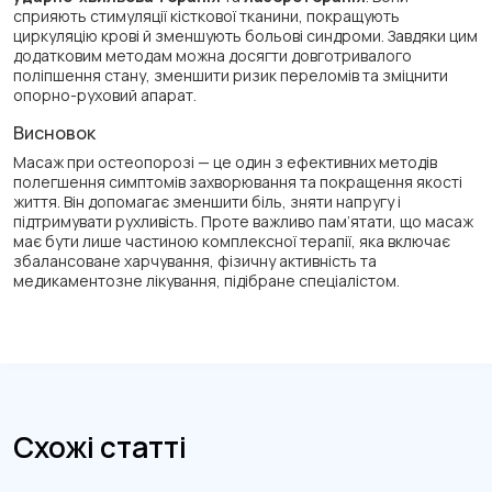
сприяють стимуляції кісткової тканини, покращують
циркуляцію крові й зменшують больові синдроми. Завдяки цим
додатковим методам можна досягти довготривалого
поліпшення стану, зменшити ризик переломів та зміцнити
опорно-руховий апарат.
Висновок
Масаж при остеопорозі — це один з ефективних методів
полегшення симптомів захворювання та покращення якості
життя. Він допомагає зменшити біль, зняти напругу і
підтримувати рухливість. Проте важливо пам’ятати, що масаж
має бути лише частиною комплексної терапії, яка включає
збалансоване харчування, фізичну активність та
медикаментозне лікування, підібране спеціалістом.
Схожі статті