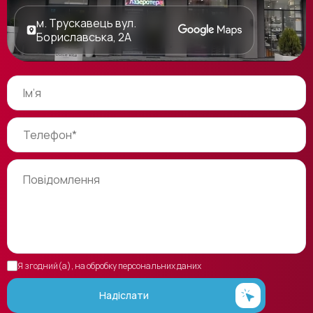
м. Трускавець вул.
Бориславська, 2А
Я згодний(а), на обробку персональних даних
Надіслати