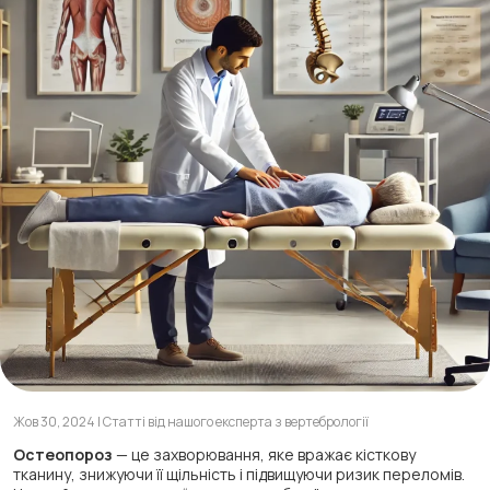
Жов 30, 2024 | Статті від нашого експерта з вертебрології
Остеопороз
— це захворювання, яке вражає кісткову
тканину, знижуючи її щільність і підвищуючи ризик переломів.