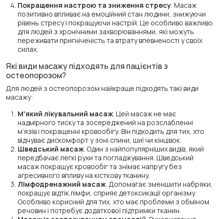
Покращення настрою та зниження стресу
. Масаж
позитивно впливає на емоційний стан людини, знижуючи
рівень стресу і покращуючи настрій. Це особливо важливо
для людей з хронічними захворюваннями, які можуть
переживати пригніченість та втрату впевненості у своїх
силах.
Які види масажу підходять для пацієнтів з
остеопорозом?
Для людей з остеопорозом найкраще підходять такі види
масажу:
М’який лікувальний масаж
. Цей масаж не має
надмірного тиску та зосереджений на розслабленні
м’язів і покращенні кровообігу. Він підходить для тих, хто
відчуває дискомфорт у зоні спини, шиї чи кінцівок.
Шведський масаж
. Один з найпопулярніших видів, який
передбачає легкі рухи та погладжування. Шведський
масаж покращує кровообіг та знімає напругу без
агресивного впливу на кісткову тканину.
Лімфодренажний масаж
. Допомагає зменшити набряки,
покращує відтік лімфи, сприяє детоксикації організму.
Особливо корисний для тих, хто має проблеми з обміном
речовин і потребує додаткової підтримки тканин.