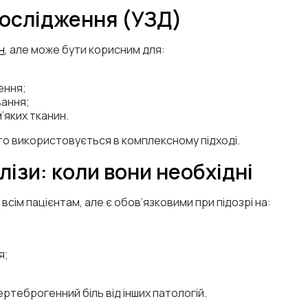
дослідження (УЗД)
н
, але може бути корисним для:
ення;
вання;
’яких тканин.
то використовується в комплексному підході.
ізи: коли вони необхідні
всім пацієнтам, але є обов’язковими при підозрі на:
я;
ртеброгенний біль від інших патологій.