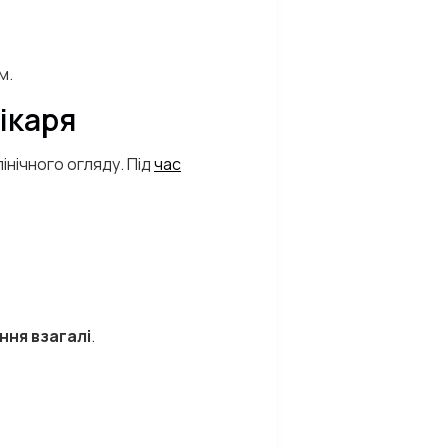
м.
ікаря
нічного огляду. Під
час
ння взагалі
.