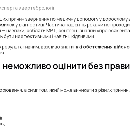
 експерта з вертебрології
тіших причин звернення по медичну допомогу у дорослому в
милок у діагностиці. Частина пацієнтів роками не проход
— навпаки, роблять МРТ, рентген і аналізи «про всяк вип
 бути неефективними і навіть шкідливими.
о результативним, важливо знати,
які обстеження дійсно 
ою
.
ні неможливо оцінити без прав
орювання, а симптом, який може виникати з різних причин
ї;
ів;