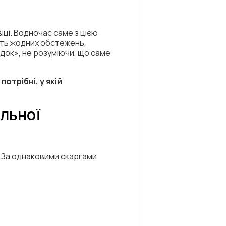
іці. Водночас саме з цією
ить жодних обстежень,
адок», не розуміючи, що саме
потрібні, у якій
ильної
. За однаковими скаргами