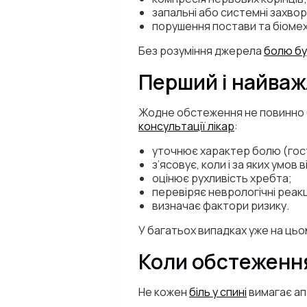
запальні або системні захво
порушення постави та біомеха
Без розуміння джерела
болю бу
Перший і найваж
Жодне обстеження не повинно б
консультації лікар
:
уточнює характер болю (гост
з’ясовує, коли і за яких умов в
оцінює рухливість хребта;
перевіряє неврологічні реакц
визначає фактори ризику.
У багатьох випадках уже на цьо
Коли обстеження
Не кожен
біль у спині
вимагає ап