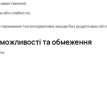
о навантаження;
м або слабкістю;
тереження та консервативні заходи без додаткових обст
 можливості та обмеження
ти: