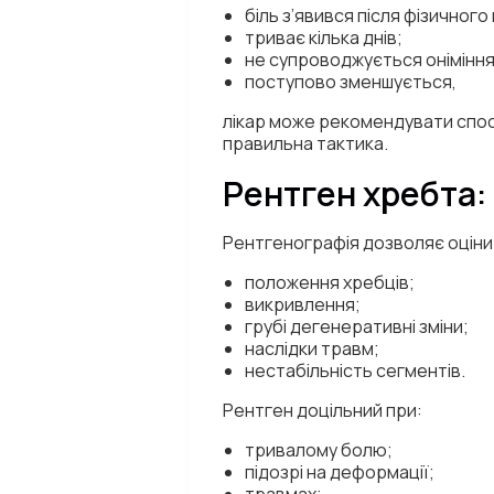
біль з’явився після фізичног
триває кілька днів;
не супроводжується оніміння
поступово зменшується,
лікар може рекомендувати спос
правильна тактика.
Рентген хребта:
Рентгенографія дозволяє оціни
положення хребців;
викривлення;
грубі дегенеративні зміни;
наслідки травм;
нестабільність сегментів.
Рентген доцільний при:
тривалому болю;
підозрі на деформації;