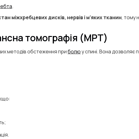
ребта
.
стан міжхребцевих дисків, нервів і м’яких тканин
, тому
ансна томографія (МРТ)
ших методів обстеження при
болю
у спині. Вона дозволяє 
кщо:
ть;
ція.