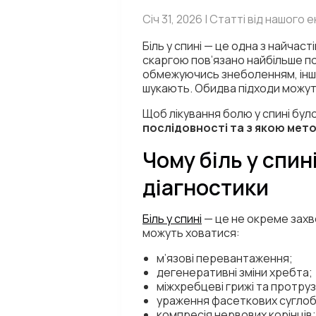
Січ 31, 2026 | Статті від нашого
Біль у спині — це одна з найчас
скаргою пов’язано найбільше по
обмежуючись знеболенням, інші 
шукають. Обидва підходи можуть
Щоб лікування болю у спині бул
послідовності та з якою мет
Чому біль у спи
діагностики
Біль у спині
— це не окреме захв
можуть ховатися:
м’язові перевантаження;
дегенеративні зміни хребта;
міжхребцеві грижі та протрузі
ураження фасеткових суглоб
компресія нервових корінців;