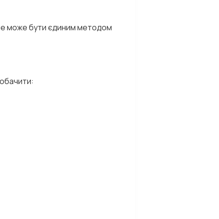
 не може бути єдиним методом
побачити: