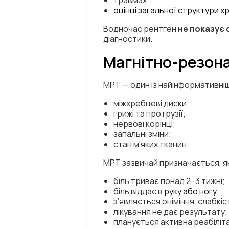
травмах;
оцінці загальної структури х
Водночас рентген
не показує 
діагностики.
Магнітно-резон
МРТ — один із найінформативні
міжхребцеві диски;
грижі та протрузії;
нервові корінці;
запальні зміни;
стан м’яких тканин.
МРТ зазвичай призначається, я
біль триває понад 2–3 тижні;
біль віддає в
руку або ногу;
з’являється оніміння, слабкіс
лікування не дає результату;
планується активна реабіліта