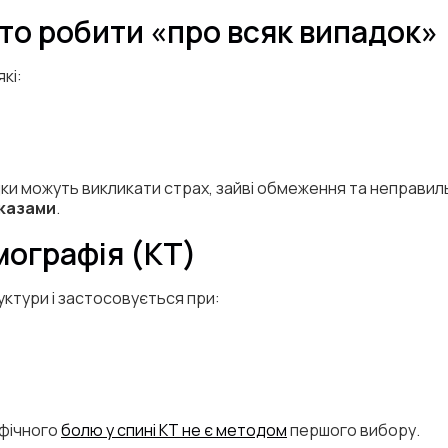
то робити «про всяк випадок»
кі:
ідки можуть викликати страх, зайві обмеження та неправил
оказами
.
мографія (КТ)
руктури і застосовується при:
ифічного
болю у спині КТ не є методом
першого вибору.