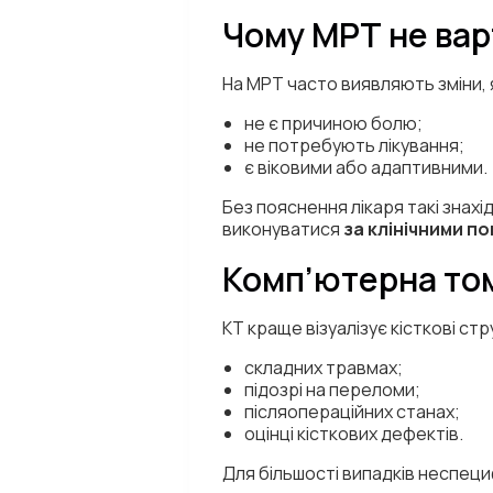
Чому МРТ не вар
На МРТ часто виявляють зміни, я
не є причиною болю;
не потребують лікування;
є віковими або адаптивними.
Без пояснення лікаря такі знах
виконуватися
за клінічними п
Комп’ютерна то
КТ краще візуалізує кісткові ст
складних травмах;
підозрі на переломи;
післяопераційних станах;
оцінці кісткових дефектів.
Для більшості випадків неспец