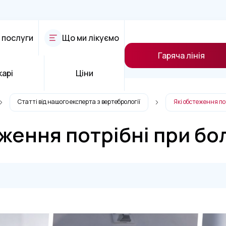
 послуги
Що ми лікуємо
Гаряча лінія
карі
Ціни
Статті від нашого експерта з вертебрології
Які обстеження по
ження потрібні при бо