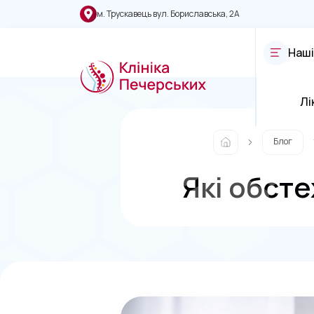
м. Трускавець вул. Бориславська, 2А
Наші
Лі
Блог
Які обсте