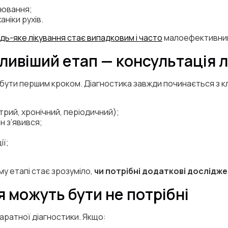
рювання;
ніки рухів.
дь-яке лікування стає випадковим і часто
малоефективни
ливіший етап — консультація л
ути першим кроком. Діагностика завжди починається з клі
рий, хронічний, періодичний);
ін з’явився;
ії;
му етапі стає зрозуміло,
чи потрібні додаткові дослідже
 можуть бути не потрібні
аратної діагностики. Якщо: