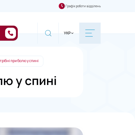
Графік роботи відділень
УКР
трібні при болю у спині
лю у спині