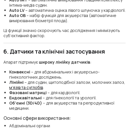
інтима-медіа судин.
Auto LV
– автоматична оцінка лівого шлуночка у кардіології.
Auto OB
– набір функцій для акушерства (автоматичне
вимірювання біометрії плода).
Ці функції значно скорочують час дослідження і мінімізують
суб’єктивний фактор.
6. Датчики та клінічні застосування
Апарат підтримує
широку лінійку датчиків
:
Конвексні
– для абдомінальних і акушерсько-
гінекологічних досліджень.
Лінійні
– для судин, щитоподібної залози, молочних залоз,
м’язів та суглобів
.
Фазовані матриці
– для кардіології.
Ендокавітальні
– для гінекології та урології.
Об’ємні (3D/4D)
– для акушерства та репродуктивної
медицини.
Основні сфери використання:
Абдомінальні органи