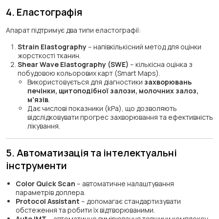
4. Еластографія
Апарат підтримує два типи еластографії:
Strain Elastography
– напівкількісний метод для оцінки
жорсткості тканин.
Shear Wave Elastography (SWE)
– кількісна оцінка з
побудовою кольорових карт (Smart Maps).
Використовується для діагностики
захворювань
печінки, щитоподібної залози, молочних залоз,
м’язів
.
Дає числові показники (kPa), що дозволяють
відслідковувати прогрес захворювання та ефективність
лікування.
5. Автоматизація та інтелектуальні
інструменти
Color Quick Scan
– автоматичне налаштування
параметрів доплера.
Protocol Assistant
– допомагає стандартизувати
обстеження та робити їх відтворюваними.
Auto IMT
– автоматичне вимірювання товщини комплексу