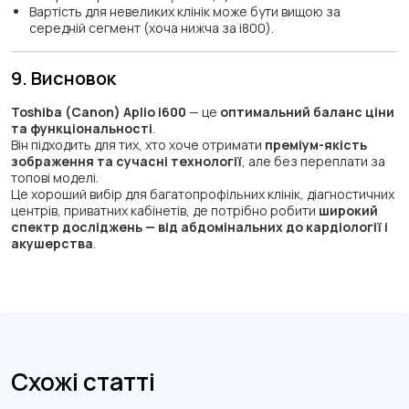
Вартість для невеликих клінік може бути вищою за
середній сегмент (хоча нижча за i800).
9. Висновок
Toshiba (Canon) Aplio i600
— це
оптимальний баланс ціни
та функціональності
.
Він підходить для тих, хто хоче отримати
преміум-якість
зображення та сучасні технології
, але без переплати за
топові моделі.
Це хороший вибір для багатопрофільних клінік, діагностичних
центрів, приватних кабінетів, де потрібно робити
широкий
спектр досліджень — від абдомінальних до кардіології і
акушерства
.
Схожі статті