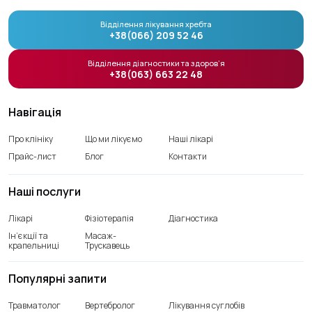
Відділення лікування хребта
+38(066) 209 52 46
Відділення діагностики та здоров’я
+38(063) 663 22 48
Навігація
Про клініку
Що ми лікуємо
Наші лікарі
Прайс-лист
Блог
Контакти
Наші послуги
Лікарі
Фізіотерапія
Діагностика
Ін’єкції та
Масаж-
крапельниці
Трускавець
Популярні запити
Травматолог
Вертебролог
Лікування суглобів