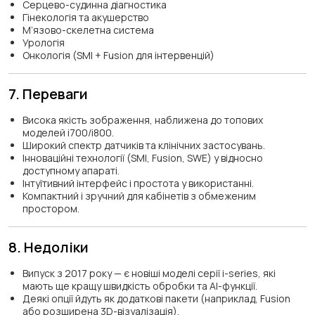
Серцево-судинна діагностика
Гінекологія та акушерство
М’язово-скелетна система
Урологія
Онкологія (SMI + Fusion для інтервенцій)
7. Переваги
Висока якість зображення, наближена до топових
моделей i700/i800.
Широкий спектр датчиків та клінічних застосувань.
Інноваційні технології (SMI, Fusion, SWE) у відносно
доступному апараті.
Інтуїтивний інтерфейс і простота у використанні.
Компактний і зручний для кабінетів з обмеженим
простором.
8. Недоліки
Випуск з 2017 року — є новіші моделі серії i-series, які
мають ще кращу швидкість обробки та AI-функції.
Деякі опції йдуть як додаткові пакети (наприклад, Fusion
або розширена 3D-візуалізація).