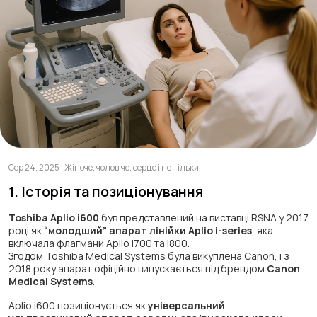
Сер 24, 2025 | Жіноче, чоловіче, серце і не тільки
1. Історія та позиціонування
Toshiba Aplio i600
був представлений на виставці RSNA у 2017
році як
“молодший” апарат лінійки Aplio i-series
, яка
включала флагмани Aplio i700 та i800.
Згодом Toshiba Medical Systems була викуплена Canon, і з
2018 року апарат офіційно випускається під брендом
Canon
Medical Systems
.
Aplio i600 позиціонується як
універсальний