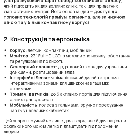
ультразвуковий апарат середнього/високого класу
,
який підходить як для великих клінік, так і для приватних
діагностичних центрів. Його основна ідея —
доступ до
топових технологій преміум-сегмента, але за нижчою
ціною та у більш компактному корпусі
.
2. Конструкція та ергономіка
Корпус
: легкий, компактний, мобільний.
Монітор
: 23″ Full HD LCD, з можливістю нахилу, обертання
та регулювання по висоті.
Сенсорний планшет
: додатковий екран для управління
функціями, розташований зліва.
Інтерфейс iSense
: мінімалістичний дизайн з трьома
інтерактивними зонами для швидкої навігації між
режимами.
Тримачі датчиків
: до 5 активних портів для підключення
різних трансдюсерів.
Мобільність
: колеса з гальмами, зручне пересування
навіть у невеликих кабінетах.
Цей апарат зручний не лише для лікаря, але й для пацієнтів,
оскільки його можна легко підлаштувати під положення
людини.