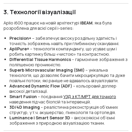
3. Технології візуалізації
Aplio i600 працює на новій архітектурі
iBEAM
, яка була
розроблена для всієї серії i-series:
Precision+
– забезпечує високу роздільну здатність і
точність зображень навіть при глибинному скануванні.
ApliPure+
– технологія компаундингу, що усуває шум і
робить картинку більш «чистою» та контрастною.
Differential Tissue Harmonics
– гармонічне зображення з
поліпшеною проникністю.
Superb Microvascular Imaging (SMI)
– унікальна
технологія, що дозволяє бачити мікроциркуляцію та дуже
повільні потоки, які раніше не вдавалось візуалізувати.
Advanced Dynamic Flow (ADF)
– кольоровий доплер
високої деталізації.
Smart Fusion
– поєднання
УЗД з КТ/МРТ для точного
наведення під час біопсій та інтервенцій.
3D/4D Imaging
– реалістична реконструкція об’ємних
структур, у т.ч. акушерство, гінекологія та ортопедія.
Luminance і Smart Sensor 3D
– високоякісні об’ємні
зображення з природною візуалізацією тканин.