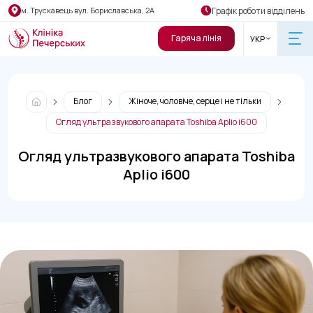
Графік роботи відділень
м. Трускавець вул. Бориславська, 2А
Гаряча лінія
УКР
Блог
Жіноче, чоловіче, серце і не тільки
Огляд ультразвукового апарата Toshiba Aplio i600
Огляд ультразвукового апарата Toshiba
Aplio i600