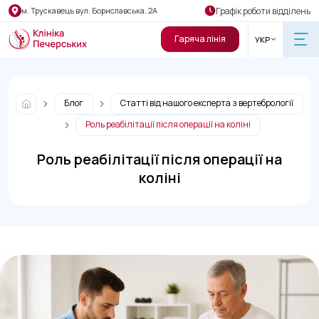
Графік роботи відділень
м. Трускавець вул. Бориславська, 2А
Гаряча лінія
УКР
Блог
Статті від нашого експерта з вертебрології
Роль реабілітації після операції на коліні
Роль реабілітації після операції на
коліні