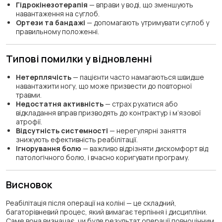
Гідрокінезотерапія
— вправи у воді, що зменшують
навантаження на суглоб.
Ортези та бандажі
— допомагають утримувати суглоб у
правильному положенні.
Типові помилки у відновленні
Нетерплячість
— пацієнти часто намагаються швидше
навантажити ногу, що може призвести до повторної
травми.
Недостатня активність
— страх рухатися або
відкладання вправ призводять до контрактур і м’язової
атрофії.
Відсутність системності
— нерегулярні заняття
знижують ефективність реабілітації.
Ігнорування болю
— важливо відрізняти дискомфорт від
патологічного болю, і вчасно коригувати програму.
Висновок
Реабілітація після операції на коліні — це складний,
багаторівневий процес, який вимагає терпіння і дисципліни.
Саме вона визначає, чи буде результат операції повноцінним.