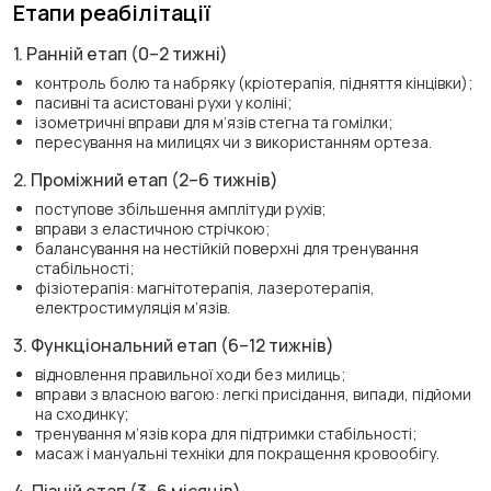
Етапи реабілітації
1. Ранній етап (0–2 тижні)
контроль болю та набряку (кріотерапія, підняття кінцівки);
пасивні та асистовані рухи у коліні;
ізометричні вправи для м’язів стегна та гомілки;
пересування на милицях чи з використанням ортеза.
2. Проміжний етап (2–6 тижнів)
поступове збільшення амплітуди рухів;
вправи з еластичною стрічкою;
балансування на нестійкій поверхні для тренування
стабільності;
фізіотерапія: магнітотерапія, лазеротерапія,
електростимуляція м’язів.
3. Функціональний етап (6–12 тижнів)
відновлення правильної ходи без милиць;
вправи з власною вагою: легкі присідання, випади, підйоми
на сходинку;
тренування м’язів кора для підтримки стабільності;
масаж і мануальні техніки для покращення кровообігу.
4. Пізній етап (3–6 місяців)