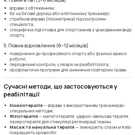
вправи з обтяженням;
біг на біговій доріжці або еліптичному тренажері;
стрибкові вправи (пліометрика) під контролем
спеціаліста;
специфічна підготовка для спортсменів з урахуванням виду
спорту.
5. Повне відновлення (6–12 місяців)
повернення до професійного спорту або фізично важкої
роботи;
періодичний контроль у лікаря чи реабілітолога;
профілактичні програми для уникнення повторних травм.
Сучасні методи, що застосовуються у
реабілітації
Кінезіотерапія
— вправи з використанням тренажерів і
спеціальних методик.
Фізіотерапія
— магнітотерапія, ударно-хвильова терапія,
лазеротерапія для стимуляції регенерації тканин.
Масаж та мануальна терапія
— зменшують спазм м’язів і
покращують кровообіг.