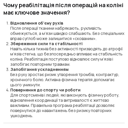
Чому реабілітація після операцій на коліні
має ключове значення?
Відновлення об’єму рухів
Після операції тканини набрякають, рухливість
обмежується, а м’язи швидко слабшають. Без спеціальних
вправ суглоб може залишитися «скованим».
Збереження сили та стабільності
Навіть кілька тижнів без активності призводять до атрофії
м’язів стегна, що безпосередньо впливає на стабільність
коліна. Реабілітація поступово відновлює силу м’язів і
запобігає повторним травмам.
Запобігання ускладненням
Без руху зростає ризик утворення тромбів, контрактур,
хронічного болю. Активна фізична терапія допомагає
цього уникнути.
Повернення до спорту чи роботи
Для спортсменів і людей, які виконують фізичну роботу,
відновлення координації та витривалості є життєво
важливим. Правильна програма реабілітації дозволяє
повернутися до навантажень без ризику повторних
ушкоджень.