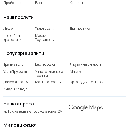
Прайс-лист
Блог
Контакти
Наші послуги
Лікарі
Фізіотерапія
Діагностика
Ін’єкції та
Масаж-
крапельниці
Трускавець
Популярні запити
Травматолог
Вертебролог
Лікування суглобів
Узд в Трускавці
Ударно-хвильова
Масаж
терапія
Лазеротерапія
Магнітотерапія
Ортопедичні устілки
Аналізи Медіс
Наша адреса:
м. Трускавець вул. Бориславська, 2А
Ми працюємо: