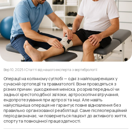
Вер 10, 2025 | Статті від нашого експерта з вертебрології
Операції на колінному суглобі — одні з найпоширеніших у
сучасній ортопедії та травматології. Вони проводяться з
різних причин: ушкодження меніска, розрив передньої чи
задньої хрестоподібної зв’язки, артроскопічні втручання,
ендопротезування при артрозі та інші. Але навіть
найуспішніша операція не гарантує повне відновлення без
правильно організованої реабілітації. Саме післяопераційний
період визначає, чи повернеться пацієнт до активного життя,
спорту та повноцінної працездатності.