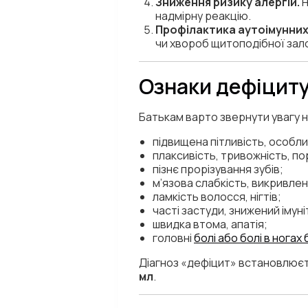
Зниження ризику алергій.
Н
надмірну реакцію.
Профілактика аутоімунних
чи хвороб щитоподібної зал
Ознаки дефіциту 
Батькам варто звернути увагу н
підвищена пітливість, особл
плаксивість, тривожність, по
пізнє прорізування зубів;
м’язова слабкість, викривлен
ламкість волосся, нігтів;
часті застуди, знижений імуні
швидка втома, апатія;
головні
болі або болі в ногах
Діагноз «дефіцит» встановлюєт
мл
.