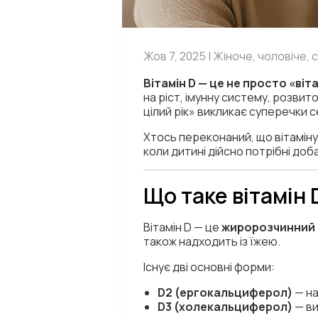
Жов 7, 2025 | Жіноче, чоловіче, с
Вітамін D — це не просто «віта
на ріст, імунну систему, розвит
цілий рік» викликає суперечки с
Хтось переконаний, що вітаміну
коли дитині дійсно потрібні доба
Що таке вітамін 
Вітамін D — це
жиророзчинний 
також надходить із їжею.
Існує дві основні форми:
D2 (ергокальциферол)
— на
D3 (холекальциферол)
— ви