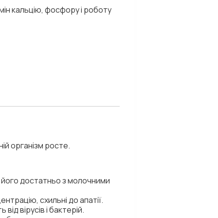
мін кальцію, фосфору і роботу
ній організм росте.
є його достатньо з молочними
нтрацію, схильні до апатії.
від вірусів і бактерій.