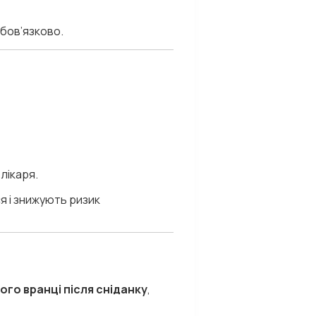
обов’язково.
лікаря.
я і знижують ризик
го вранці після сніданку
,