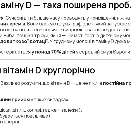
таміну D — така поширена про
я.
Сучасні діти більше часу проводять у приміщенні, ніж на 
их кремів.
Вони блокують ультрафіолет, який запускає син
 з жовтня по квітень сонячне випромінювання не достатнь
D.
Риба, печінка тріски, яйця — нечасті гості в дитячому ме
додаткової дотації.
У грудному молоці вітаміну D дуже м
постерігається
у понад 70% дітей
у середній смузі Європи
 вітамін D круглорічно
 Важливо розуміти, що вітамін D — це не ліки, а
постійна п
ічний прийом
у таких випадках:
міські діти, школярі, гаджет-залежні);
дбувається повільніше);
о алергії;