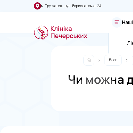
м. Трускавець вул. Бориславська, 2А
Наші
Лі
Блог
Чи можна д