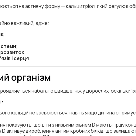
орюється на активну форму — кальцитріол, який регулює об
айно важливий, адже:
ів
;
истеми
;
 розвиток
;
язів і серця
.
чий організм
роявляється набагато швидше, ніж у дорослих, оскільки їх
і:
ього кальцій не засвоюється, навіть якщо дитина отриму
я показують, що діти з низьким рівнем D мають гіршу конце
н D активує вироблення антимікробних білків, що захищають 