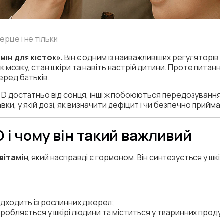
ерце і не тільки
мін для кісток».
Він є одним із найважливіших регуляторів
ок мозку, стан шкіри та навіть настрій дитини. Проте питан
еред батьків.
 D достатньо від сонця, інші ж побоюються передозування.
вки, у якій дозі, як визначити дефіцит і чи безпечно прийм
D і чому він такий важливий
вітамін
, який насправді є гормоном. Він синтезується у шкі
дходить із рослинних джерел;
робляється у шкірі людини та міститься у тваринних прод