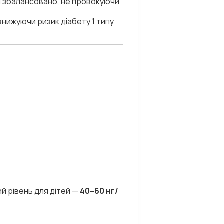
и збалансовано, не провокуючи
 знижуючи ризик діабету 1 типу
й рівень для дітей —
40–60 нг/