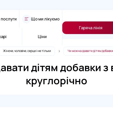
 послуги
Що ми лікуємо
Гаряча лінія
карі
Ціни
Жіноче, чоловіче, серце і не тільки
Чи можна давати дітям добавки
авати дітям добавки з 
круглорічно