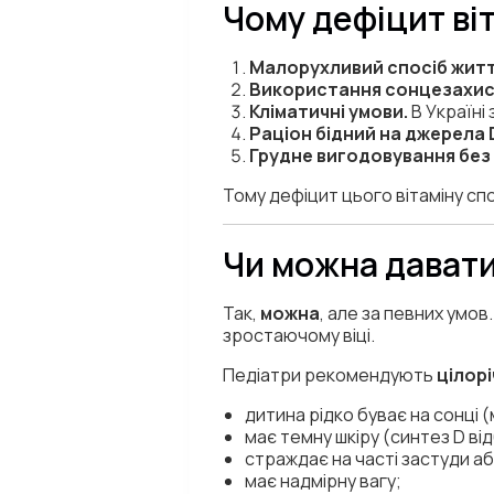
Чому дефіцит ві
Малорухливий спосіб житт
Використання сонцезахисн
Кліматичні умови.
В Україні
Раціон бідний на джерела 
Грудне вигодовування без 
Тому дефіцит цього вітаміну с
Чи можна давати
Так,
можна
, але за певних умов.
зростаючому віці.
Педіатри рекомендують
цілор
дитина рідко буває на сонці (
має темну шкіру (синтез D ві
страждає на часті застуди аб
має надмірну вагу;