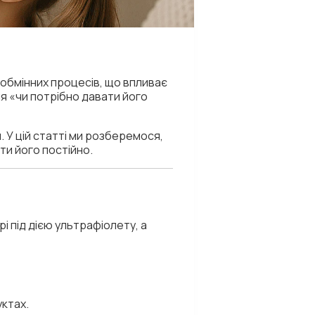
 обмінних процесів, що впливає
ня «чи потрібно давати його
 У цій статті ми розберемося,
ати його постійно.
рі під дією ультрафіолету, а
уктах.