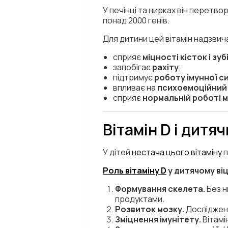
У печінці та нирках він перетв
понад 2000 генів.
Для дитини цей вітамін надзвич
сприяє
міцності кісток і зуб
запобігає
рахіту
;
підтримує
роботу імунної с
впливає на
психоемоційний
сприяє
нормальній роботі м’
Вітамін D і дитя
У дітей
нестача цього вітаміну
п
Роль вітаміну D
у дитячому віц
Формування скелета.
Без н
продуктами.
Розвиток мозку.
Дослідженн
Зміцнення імунітету.
Вітамі