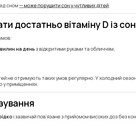
ред сном
— може порушити сон у чутливих дітей
.
ти достатньо вітаміну D із со
умов:
хвилин на день
з відкритими руками та обличчям;
ітей не отримують таких умов регулярно. У холодний сез
то у приміщеннях.
зування
рідко
і зазвичай пов’язане з прийомом високих доз без ко