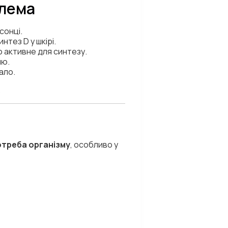
блема
сонці.
тез D у шкірі.
о активне для синтезу.
ню.
ало.
.
отреба організму
, особливо у