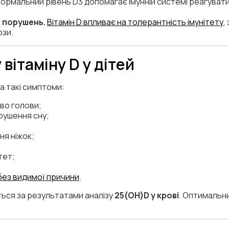
ормальний рівень D3 допомагає імунній системі реагуват
 порушень.
Вітамін D впливає на толерантність імунітету
,
ози.
вітаміну D у дітей
а такі симптоми:
иво голови;
рушення сну;
ня ніжок;
тет;
 без видимої причини
.
ься за результатами аналізу
25(ОН)D у крові
. Оптимальни