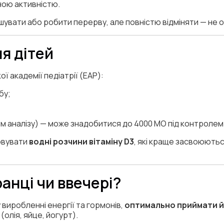
ною активністю.
ншувати або робити перерву, але повністю відміняти — не 
я дітей
 академії педіатрії (EAP):
бу;
м аналізу) — може знадобитися до 4000 МО під контролем 
овувати
водні розчини вітаміну D3
, які краще засвоюютьс
анці чи ввечері?
у виробленні енергії та гормонів,
оптимально приймати йо
(олія, яйце, йогурт).