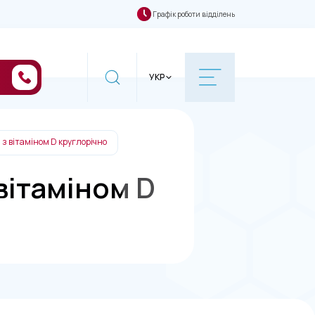
Графік роботи відділень
УКР
 з вітаміном D круглорічно
вітаміном D