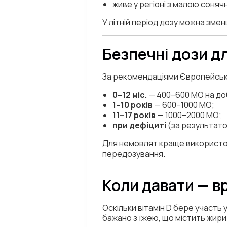
живе у регіоні з малою соняч
У літній період дозу можна зме
Безпечні дози дл
За рекомендаціями Європейської
0–12 міс.
— 400–600 МО на до
1–10 років
— 600–1000 МО;
11–17 років
— 1000–2000 МО;
при дефіциті
(за результато
Для немовлят краще використ
передозування.
Коли давати — вр
Оскільки вітамін D бере участь 
бажано з їжею, що містить жири 