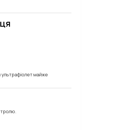
нця
он ультрафіолет майже
нтролю.