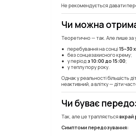
Не рекомендується давати пе
Чи можна отрима
Теоретично — так. Але лише за 
перебування на сонці
15–30 
без сонцезахисного крему;
у період
з 10:00 до 15:00
;
у теплу пору року.
Однак у реальності більшість д
неактивний, а влітку — діти час
Чи буває передо
Так, але це трапляється
вкрай 
Симптоми передозування: