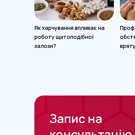
Як харчування впливає на
Профі
роботу щитоподібної
обст
залози?
врят
Запис на
консультацію