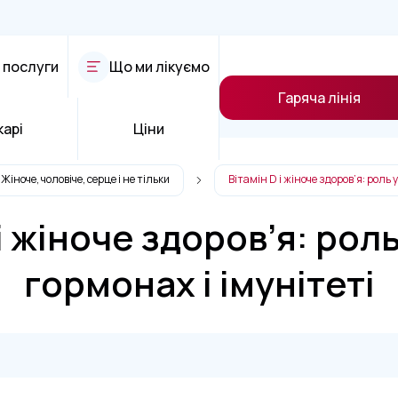
 послуги
Що ми лікуємо
Гаряча лінія
карі
Ціни
Жіноче, чоловіче, серце і не тільки
Вітамін D і жіноче здоров’я: роль у
і жіноче здоров’я: роль
гормонах і імунітеті