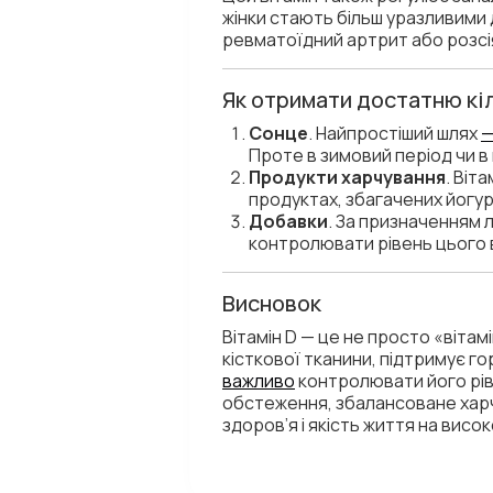
жінки стають більш уразливими 
ревматоїдний артрит або розсі
Як отримати достатню кіл
Сонце
. Найпростіший шлях
—
Проте в зимовий період чи в
Продукти харчування
. Віт
продуктах, збагачених йогур
Добавки
. За призначенням 
контролювати рівень цього ві
Висновок
Вітамін D — це не просто «вітам
кісткової тканини, підтримує г
важливо
контролювати його рів
обстеження, збалансоване харч
здоров’я і якість життя на висок