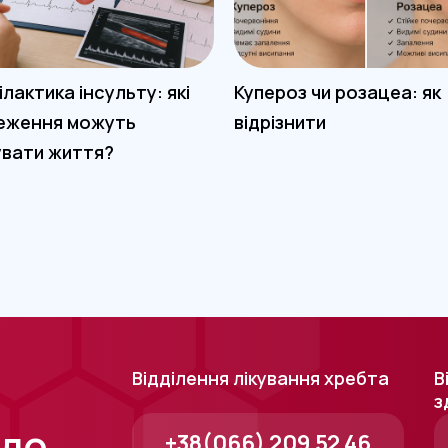
лактика інсульту: які
Купероз чи розацеа: як
еження можуть
відрізнити
увати життя?
Відділення лікування хребта
В
з
 до
+38(066) 209 52 46