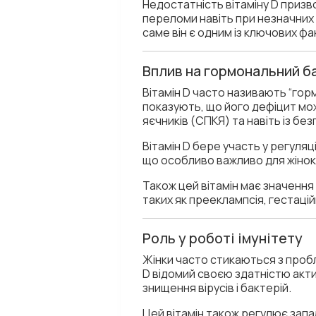
Недостатність вітаміну D призв
переломи навіть при незначних
саме він є одним із ключових фа
Вплив на гормональний б
Вітамін D часто називають “гор
показують, що його дефіцит мо
яєчників (СПКЯ) та навіть із без
Вітамін D бере участь у регуляц
що особливо важливо для жінок
Також цей вітамін має значення 
таких як прееклампсія, гестацій
Роль у роботі імунітету
Жінки часто стикаються з пробл
D відомий своєю здатністю акти
знищення вірусів і бактерій.
Цей вітамін також регулює запа