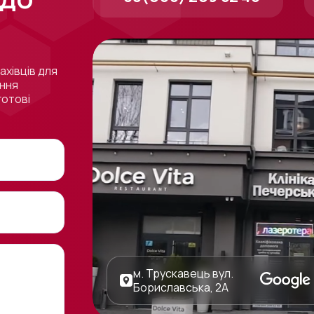
ахівців для
ення
готові
м. Трускавець вул.
Бориславська, 2А