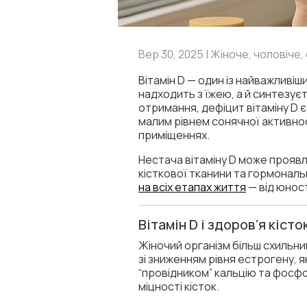
Вер 30, 2025 | Жіноче, чоловіче, 
Вітамін D — один із найважливіш
надходить з їжею, а й синтезує
отримання, дефіцит вітаміну D є
малим рівнем сонячної активнос
приміщеннях.
Нестача вітаміну D може проявл
кісткової тканини та гормонал
на всіх етапах життя
— від юност
Вітамін D і здоров’я кісто
Жіночий організм більш схильни
зі зниженням рівня естрогену, я
“провідником” кальцію та фосфор
міцності кісток.