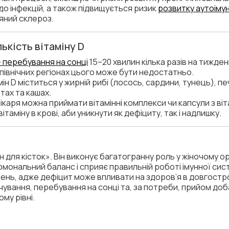
до інфекцій, а також підвищується ризик
розвитку аутоімун
яний склероз.
ькість вітаміну D
 перебування на сонці
15–20 хвилин кілька разів на тижден
 північних регіонах цього може бути недостатньо.
амін D міститься у жирній рибі (лосось, сардини, тунець), пе
тах та кашах.
лікаря можна приймати вітамінні комплекси чи капсули з ві
таміну в крові, аби уникнути як дефіциту, так і надлишку.
ін для кісток». Він виконує багатогранну роль у жіночому о
ормональний баланс і сприяє правильній роботі імунної си
ень, адже дефіцит може впливати на здоров’я в довгостро
ування, перебування на сонці та, за потреби, прийом д
ому рівні.