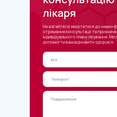
лікаря
Не вагайтеся звертатися до наших ф
отримання консультації та признач
індивідуального плану лікування. Ми 
допомогти вам відновити здоров’я .