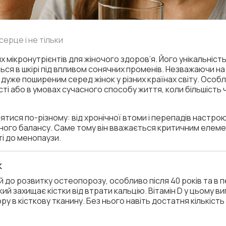
серце і не тільки
их мікронутрієнтів для жіночого здоров’я. Його унікальність
ться в шкірі під впливом сонячних променів. Незважаючи на
 дуже поширеним серед жінок у різних країнах світу. Особл
ті або в умовах сучасного способу життя, коли більшість
ятися по-різному: від хронічної втоми і перепадів настр
ьного балансу. Саме тому він вважається критичним елеме
і до менопаузи.
к
й до розвитку остеопорозу, особливо після 40 років та в 
кий захищає кістки від втрати кальцію. Вітамін D у цьому 
у в кісткову тканину. Без нього навіть достатня кількість 