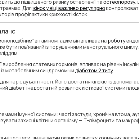
одить до підвищеного ризику остеопенії та
остеопорозу
,
 травмах. Для
жінок у віці важливо регулярно
контролювати 
кторів профілактики крихкості кісток.
аланс
моноподібним” вітаміном, адже він впливає на
роботу ендо
же бути пов’язаний із порушеннями менструального циклу
пліддям.
ії вироблення статевих гормонів, впливає на рівень інсуліну
 із метаболічним синдромом чи
діабетом 2 типу
.
для періоду вагітності. Його достатня кількість допомага
ний діабет і недостатній розвиток кісткової системи плод
емами імунної системи: часті застуди, хронічна втома, ау
вувати захисні клітини організму — Т-лімфоцити та макрофа
льні процеси, зменшуючи ризик розвитку хронічних запаль