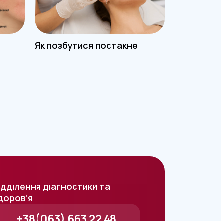
Як позбутися постакне
Чому боли
ідділення діагностики та
доров’я
+38(063) 663 22 48