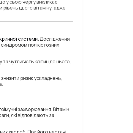
 що у свою чергу викликає
рівень цього вітаміну, адже
кринної системи
. Дослідження
, синдромом полікістозних
 та чутливість клітин до нього,
є знизити ризик ускладнень,
а.
тоімунні захворювання. Вітамін
ги, які відповідають за
них хвороб. При його нестачі