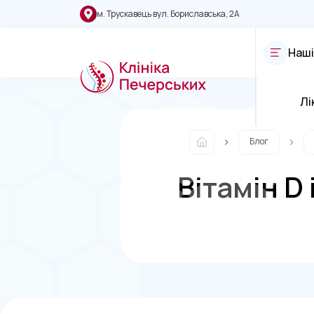
м. Трускавець вул. Бориславська, 2А
Наші
Лі
Блог
Вітамін D 