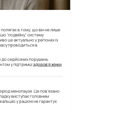
 полягає в тому, що він не лише
 цю “подвійну” систему
иво це актуально у регіонах із
 часу проводиться в
ою до серйозних порушень
нтом у підтримці
здоров’я жінки
період менопаузи. Це пов’язано
випадку виступає головним
кальцію у раціоні не гарантує