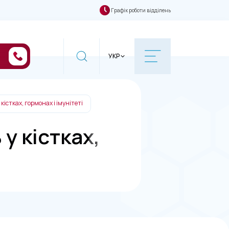
Графік роботи відділень
УКР
 кістках, гормонах і імунітеті
 у кістках,