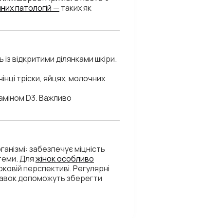
них патологій —
таких як
ь із відкритими ділянками шкіри.
чінці тріски, яйцях, молочних
таміном D3. Важливо
рганізмі: забезпечує міцність
стеми. Для
жінок особливо
ковій перспективі. Регулярні
обавок допоможуть зберегти