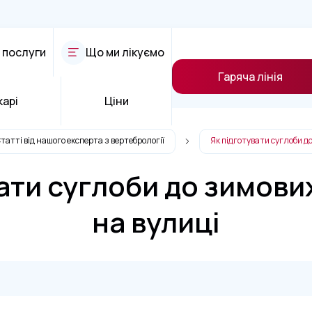
 послуги
Що ми лікуємо
Гаряча лінія
карі
Ціни
татті від нашого експерта з вертебрології
Як підготувати суглоби д
вати суглоби до зимови
на вулиці