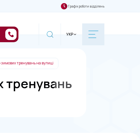
Графік роботи відділень
УКР
о зимових тренувань на вулиці
х тренувань