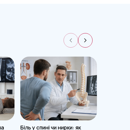
на
Біль у спині чи нирки: як
Чому боли