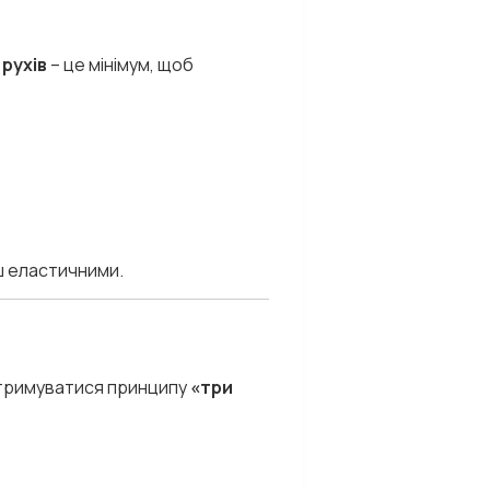
 рухів
– це мінімум, щоб
ьш еластичними.
тримуватися принципу
«три