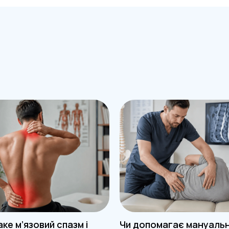
ке м’язовий спазм і
Чи допомагає мануаль