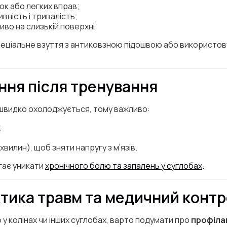
ок або легких вправ;
ність і тривалість;
иво на слизькій поверхні.
спеціальне взуття з антиковзною підошвою або використов
ення після тренування
м швидко охолоджується, тому важливо:
;
вилин), щоб зняти напругу з м’язів.
гає уникати
хронічного болю та запалень у суглобах
.
ктика травм та медичний конт
 у колінах чи інших суглобах, варто подумати про
профіла