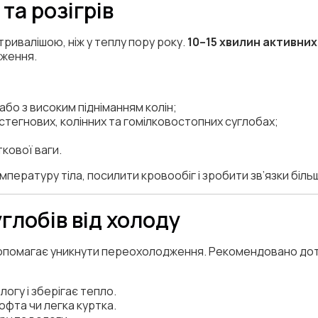
 та розігрів
ривалішою, ніж у теплу пору року.
10–15 хвилин активних
аження.
 або з високим підніманням колін;
остегнових, колінних та гомілковостопних суглобах;
кової ваги.
мпературу тіла, посилити кровообіг і зробити зв’язки біл
углобів від холоду
опомагає уникнути переохолодження. Рекомендовано до
огу і зберігає тепло.
фта чи легка куртка.