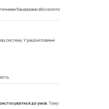
астичними бандажами або носити
у систему. У раціоні повинні
вість.
ристосуватися до умов
. Тому: