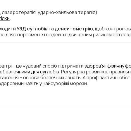
, лазеротерапія, ударно-хвильова терапія);
тілки
.
оходити
УЗД суглобів
та
денситометрію
, щоб контролюва
но для спортсменів і людей з підвищеним ризиком остеоа
овітрі – це чудовий спосіб підтримати
здоров’я і фізичну ф
небезпечними для суглобів
. Регулярна розминка, правиль
аження – основа безпечних занять. А профілактичні обст
доровими навіть у найсуворіші морози.