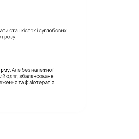
ти стан кісток і суглобових
ртрозу.
орму
. Але без належної
ний одяг, збалансоване
еження та фізіотерапія