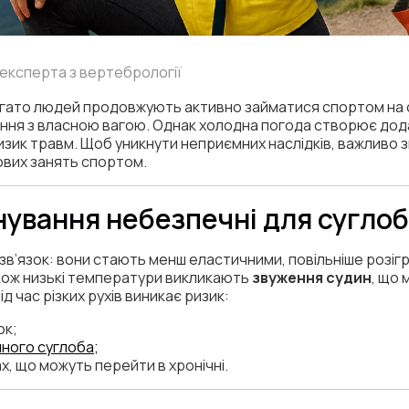
о експерта з вертебрології
агато людей продовжують активно займатися спортом на сві
ння з власною вагою. Однак холодна погода створює до
ризик травм. Щоб уникнути неприємних наслідків, важливо 
вих занять спортом.
нування небезпечні для суглоб
а зв’язок: вони стають менш еластичними, повільніше розіг
кож низькі температури викликають
звуження судин
, що 
д час різких рухів виникає ризик:
ок;
нного суглоба;
х, що можуть перейти в хронічні.