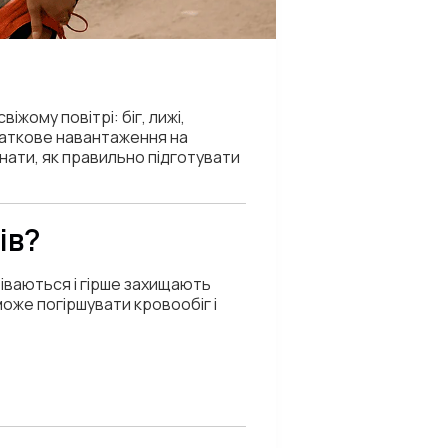
жому повітрі: біг, лижі,
даткове навантаження на
знати, як правильно підготувати
ів?
ріваються і гірше захищають
може погіршувати кровообіг і