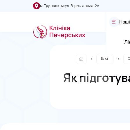
м. Трускавець вул. Бориславська, 2А
Наші
Лі
Блог
С
Як підготу