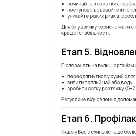
починайте з коротких пробіж
поступово додавайте інтенсив
уникайте різких ривків, особл
Для бігу взимку корисно мати 
кращої стабільності.
Етап 5. Відновл
Після занять на вулиці організ
переодягнутися у сухий одяг
випити теплий чай або воду;
зробити легку розтяжку (5–7 х
Регулярне відновлення допома
Етап 6. Профіла
Якщо у Вас є схильність до болю