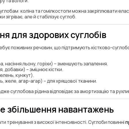
тру та вологи.
суглобам: коліна та гомілкостопи можна закріплювати ел
и зігріває, але й стабілізує суглоб.
ня для здорових суглобів
ебує поживних речовин, що підтримують кістково-суглобов
а, насіння льону, горіхи) – зменшують запалення.
, добавки) – зміцнює кістки.
елень, кунжут).
, желе, агар-агар) – для хрящової тканини.
дже суглобова рідина відповідає за амортизацію та рухли
ве збільшення навантажень
ати тренування з високої інтенсивності. Суглоби повинні
п