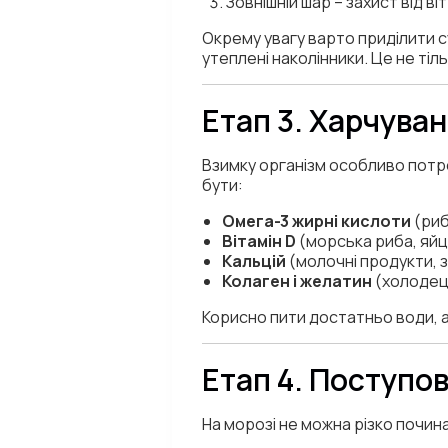
Зовнішній шар – захист від ві
Окрему увагу варто приділити 
утеплені наколінники. Це не тільк
Етап 3. Харчуван
Взимку організм особливо потр
бути:
Омега-3 жирні кислоти
(риб
Вітамін D
(морська риба, яйця
Кальцій
(молочні продукти, з
Колаген і желатин
(холодець
Корисно пити достатньо води, а
Етап 4. Поступо
На морозі не можна різко почин