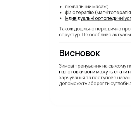
лікувальний масаж;
фізіотерапію (магнітотерапія
індивідуальні ортопедичні ус
Також доцільно періодично пр
структур. Це особливо актуаль
Висновок
Зимові тренування на свіжому п
підготовки вони можуть стати 
харчування та поступове навант
допоможуть зберегти суглоби з