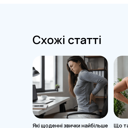
Схожі статті
Які щоденні звички найбільше
Що та