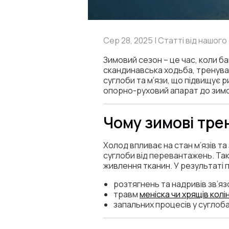
Сер 28, 2025 | Статті від нашог
Зимовий сезон – це час, коли б
скандинавська ходьба, тренува
суглоби та м’язи, що підвищує 
опорно-руховий апарат до зимо
Чому зимові тре
Холод впливає на стан м’язів т
суглоби від перевантажень. Та
живлення тканин. У результаті пі
розтягнень та надривів зв’яз
травм
меніска чи хрящів колі
запальних процесів у суглоба