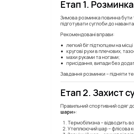
Етап 1. Розминка
Зимова розминка повинна бути т
підготувати суглоби до навант
Рекомендовані вправи:
легкий біг підтюпцем на місці
кругові рухи в плечових, таз
махи руками та ногами;
присідання, випади без додат
Завдання розминки – підняти те
Етап 2. Захист с
Правильний спортивний одяг д
шари»
:
Термобілизна – відводить вол
Утеплюючий шар – флісова ко