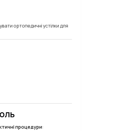
увати ортопедичні устілки для
роль
ктичні процедури
: