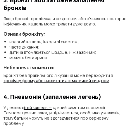
3. Бронхіт або затяжне запалення
бронхів
Якщо бронхіт пролікували не до кінця або з’явилось повторне
інфікування, кашель може тривати дуже довго.
Ознаки бронхіту:
вологий кашель, інколи зі свистом;
часте дихання;
дитина втомлюється швидше, ніж зазвичай;
можуть бути хрипи.
Небезпечні моменти:
Бронхіт без правильного лікування може переходити в
хронічну форму або викликати астматичний синдром
.
4. Пневмонія (запалення легень)
У деяких
дітей кашель —
єдиний симптом пневмонії.
Температура не завжди піднімається, особливо у малюків,
тому батьки можуть не здогадуватися про серйозну
проблему.