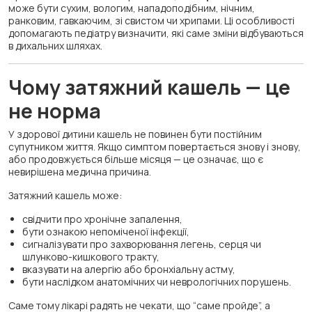
може бути сухим, вологим, нападоподібним, нічним,
ранковим, гавкаючим, зі свистом чи хрипами. Ці особливості
допомагають педіатру визначити, які саме зміни відбуваються
в дихальних шляхах.
Чому затяжний кашель — це
не норма
У здорової дитини кашель не повинен бути постійним
супутником життя. Якщо симптом повертається знову і знову,
або продовжується більше місяця — це означає, що є
невирішена медична причина.
Затяжний кашель може:
свідчити про хронічне запалення,
бути ознакою непоміченої інфекції,
сигналізувати про захворювання легень, серця чи
шлунково-кишкового тракту,
вказувати на алергію або бронхіальну астму,
бути наслідком анатомічних чи неврологічних порушень.
Саме тому лікарі радять не чекати, що “саме пройде”, а