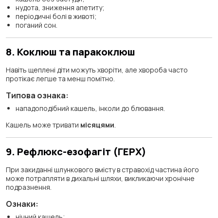
нудота, зниження апетиту;
періодичні болі в животі;
поганий сон.
8. Коклюш та паракоклюш
Навіть щеплені діти можуть хворіти, але хвороба часто
протікає легше та менш помітно.
Типова ознака:
нападоподібний кашель, інколи до блювання.
Кашель може тривати
місяцями
.
9. Рефлюкс-езофагіт (ГЕРХ)
При закиданні шлункового вмісту в стравохід частина його
може потрапляти в дихальні шляхи, викликаючи хронічне
подразнення.
Ознаки:
нічний кашель;