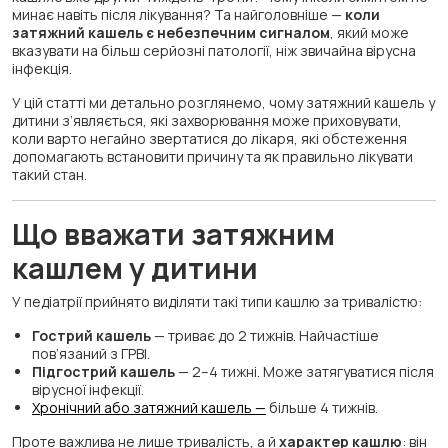
минає навіть після лікування? Та найголовніше —
коли
затяжний кашель є небезпечним сигналом
, який може
вказувати на більш серйозні патології, ніж звичайна вірусна
інфекція.
У цій статті ми детально розглянемо, чому затяжний кашель у
дитини з’являється, які захворювання може приховувати,
коли варто негайно звертатися до лікаря, які обстеження
допомагають встановити причину та як правильно лікувати
такий стан.
Що вважати затяжним
кашлем у дитини
У педіатрії прийнято виділяти такі типи кашлю за тривалістю:
Гострий кашель
— триває до 2 тижнів. Найчастіше
пов’язаний з ГРВІ.
Підгострий кашель
— 2–4 тижні. Може затягуватися після
вірусної інфекції.
Хронічний або затяжний кашель —
більше 4 тижнів.
Проте важлива не лише тривалість, а й
характер кашлю
: він