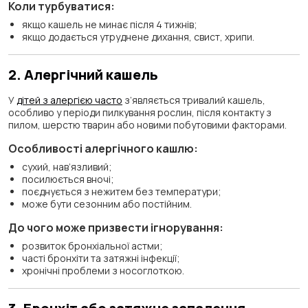
Коли турбуватися:
якщо кашель не минає після 4 тижнів;
якщо додається утруднене дихання, свист, хрипи.
2. Алергічний кашель
У
дітей з алергією часто
з’являється тривалий кашель,
особливо у періоди пилкування рослин, після контакту з
пилом, шерстю тварин або новими побутовими факторами.
Особливості алергічного кашлю:
сухий, нав’язливий;
посилюється вночі;
поєднується з нежитем без температури;
може бути сезонним або постійним.
До чого може призвести ігнорування:
розвиток бронхіальної астми;
часті бронхіти та затяжні інфекції;
хронічні проблеми з носоглоткою.