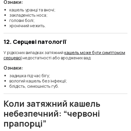
Ознаки:
кашель уранці та вночі;
закладеність носа;
головні болі;
хронічний нежить.
12. Серцеві патології
У рідкісних випадках затяжний
кашель може бути симптомом
серцевої
недостатності або вроджених вад.
Ознаки:
задишка під час бігу;
вологий кашель без інфекції;
блідість, синюшність губ.
Коли затяжний кашель
небезпечний: “червоні
прапорці”