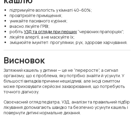
підтримуйте вологість у кімнаті 40–60%;
провітрюйте приміщення;
уникайте пасивного куріння;
вчасно лікуйте ГРВІ;
робіть
УЗД та огляди при перших
“червоних прапорцях”;
лікуйте алергії, а не маскуйте їх;
зміцнюйте імунітет: прогулянки, рух, здорове харчування.
Висновок
Затяжний кашель у дитини — це не “переросте”, а сигнал
організму, що є проблема, яку потрібно знайти й усунути. У
більшості випадків причини нешкідливі, але іноді симптом
може приховувати серйозні захворювання, що потребують
точного діагнозу.
Своєчасний огляд педіатра, УЗД, аналізи та правильний підбір
лікування допомагають швидко та безпечно усунути кашель і
повернути дитині нормальне дихання.