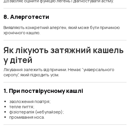
Дозволяє оцінити функцію легень і діагностувати астму.
8. Алерготести
Виявляють конкретний алерген, який може бути причиною
хронічного кашлю.
Як лікують затяжний кашель
у дітей
Лікування залежить від причини. Немає “універсального
сиропу”, який підходить усім.
1. При поствірусному кашлі
зволоження повітря;
тепле пиття;
фізіотерапія (небулайзер);
промивання носа.