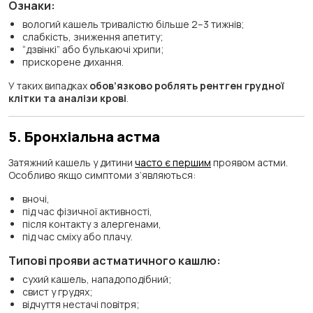
Ознаки:
вологий кашель тривалістю більше 2–3 тижнів;
слабкість, зниження апетиту;
“дзвінкі” або булькаючі хрипи;
прискорене дихання.
У таких випадках
обов’язково роблять рентген грудної
клітки та аналізи крові
.
5. Бронхіальна астма
Затяжний кашель у дитини
часто є першим
проявом астми.
Особливо якщо симптоми з’являються:
вночі,
під час фізичної активності,
після контакту з алергенами,
під час сміху або плачу.
Типові прояви астматичного кашлю:
сухий кашель, нападоподібний;
свист у грудях;
відчуття нестачі повітря;