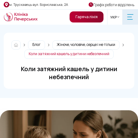
Графік роботи відділень
м. Трускавець вул. Бориславська, 2А
Гаряча лінія
УКР
Блог
Жіноче, чоловіче, серце і не тільки
Коли затяжний кашель у дитини небезпечний
Коли затяжний кашель у дитини
небезпечний