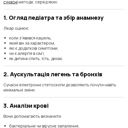
сучасні
методи, серед яких:
1. Огляд педіатра та збір анамнезу
Лікар оцінює:
коли з’явився кашель,
який він за характером,
які є додаткові симптоми,
чи є алергія в сім’ї,
як дитина спить, їсть, дихає.
2. Аускультація легень та бронхів
Сучасні електронні стетоскопи дозволяють почути навіть
мінімальні зміни.
3. Аналізи крові
Вони допомагають визначити:
бактеріальне чи вірусне запалення,