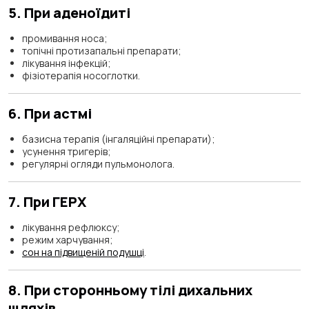
5. При аденоїдиті
промивання носа;
топічні протизапальні препарати;
лікування інфекцій;
фізіотерапія носоглотки.
6. При астмі
базисна терапія (інгаляційні препарати);
усунення тригерів;
регулярні огляди пульмонолога.
7. При ГЕРХ
лікування рефлюксу;
режим харчування;
сон на підвищеній подушці
.
8. При сторонньому тілі дихальних
шляхів