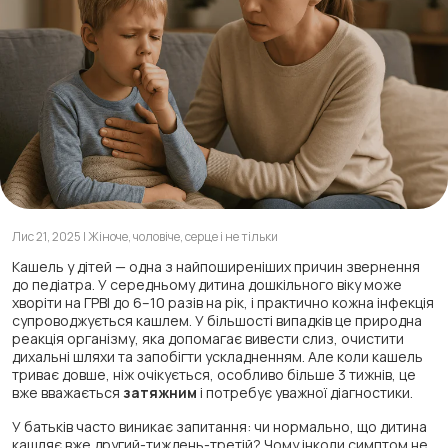
Лис 21, 2025 | Жіноче, чоловіче, серце і не тільки
Кашель у дітей — одна з найпоширеніших причин звернення
до педіатра. У середньому дитина дошкільного віку може
хворіти на ГРВІ до 6–10 разів на рік, і практично кожна інфекція
супроводжується кашлем. У більшості випадків це природна
реакція організму, яка допомагає вивести слиз, очистити
дихальні шляхи та запобігти ускладненням. Але коли кашель
триває довше, ніж очікується, особливо більше 3 тижнів, це
вже вважається
затяжним
і потребує уважної діагностики.
У батьків часто виникає запитання:
чи нормально, що дитина
кашляє вже другий-тиждень-третій?
Чому інколи симптом не