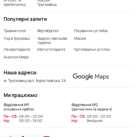
Ін’єкції та
Масаж-
крапельниці
Трускавець
Популярні запити
Травматолог
Вертебролог
Лікування суглобів
Узд в Трускавці
Ударно-хвильова
Масаж
терапія
Лазеротерапія
Магнітотерапія
Ортопедичні устілки
Аналізи Медіс
Наша адреса:
м. Трускавець вул. Бориславська, 2А
Ми працюємо:
Відділення лікування хребта
Відділення №1
Відділення №2
+38(066) 209 52 46
(лікування хребта)
(діагностики та здоров’я)
Пн - Сб:
08:00 – 20:00
Пн - Сб:
08:00 – 20:00
Нд:
08:00 – 19:00
Нд:
Вихідний
Відділення діагностики та
здоров’я
+38(063) 663 22 48