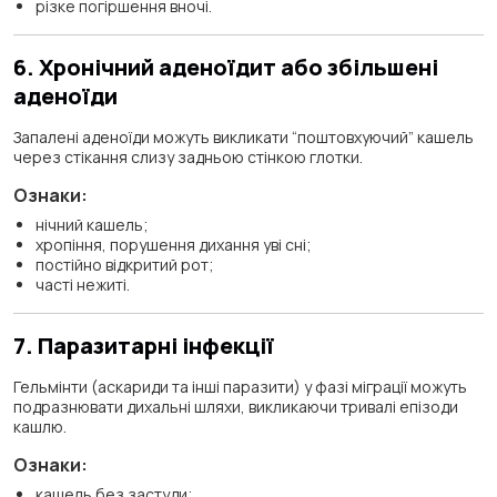
різке погіршення вночі.
6. Хронічний аденоїдит або збільшені
аденоїди
Запалені аденоїди можуть викликати “поштовхуючий” кашель
через стікання слизу задньою стінкою глотки.
Ознаки:
нічний кашель;
хропіння, порушення дихання уві сні;
постійно відкритий рот;
часті нежиті.
7. Паразитарні інфекції
Гельмінти (аскариди та інші паразити) у фазі міграції можуть
подразнювати дихальні шляхи, викликаючи тривалі епізоди
кашлю.
Ознаки:
кашель без застуди;