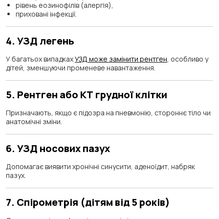
рівень еозинофілів (алергія),
приховані інфекції.
4. УЗД легень
У багатьох випадках
УЗД може замінити рентген
, особливо у
дітей, зменшуючи променеве навантаження.
5. Рентген або КТ грудної клітки
Призначають, якщо є підозра на пневмонію, стороннє тіло чи
анатомічні зміни.
6. УЗД носових пазух
Допомагає виявити хронічні синусити, аденоїдит, набряк
пазух.
7. Спірометрія (дітям від 5 років)