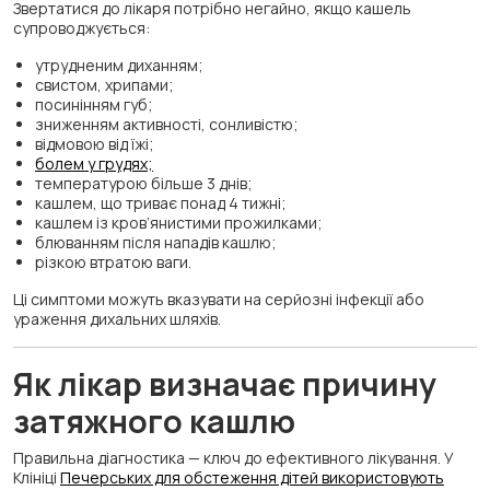
Звертатися до лікаря потрібно негайно, якщо кашель
супроводжується:
утрудненим диханням;
свистом, хрипами;
посинінням губ;
зниженням активності, сонливістю;
відмовою від їжі;
болем у грудях;
температурою більше 3 днів;
кашлем, що триває понад 4 тижні;
кашлем із кров’янистими прожилками;
блюванням після нападів кашлю;
різкою втратою ваги.
Ці симптоми можуть вказувати на серйозні інфекції або
ураження дихальних шляхів.
Як лікар визначає причину
затяжного кашлю
Правильна діагностика — ключ до ефективного лікування. У
Клініці
Печерських для обстеження дітей використовують