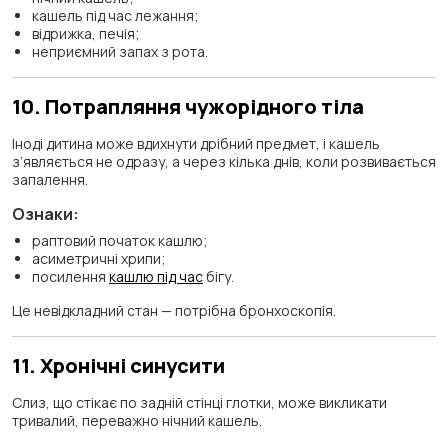
кашель під час лежання;
відрижка, печія;
неприємний запах з рота.
10. Потрапляння чужорідного тіла
Іноді дитина може вдихнути дрібний предмет, і кашель
з’являється не одразу, а через кілька днів, коли розвивається
запалення.
Ознаки:
раптовий початок кашлю;
асиметричні хрипи;
посилення
кашлю під час
бігу.
Це невідкладний стан — потрібна бронхоскопія.
11. Хронічні синусити
Слиз, що стікає по задній стінці глотки, може викликати
тривалий, переважно нічний кашель.