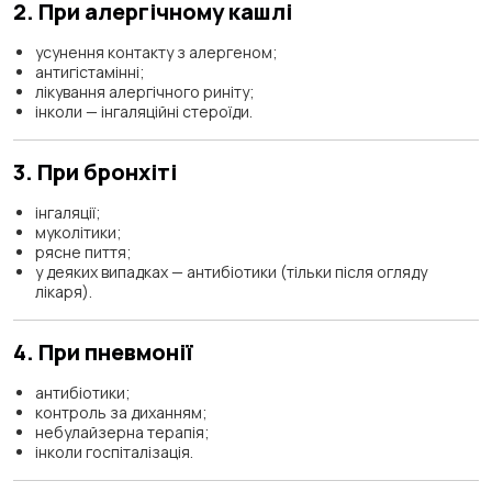
2. При алергічному кашлі
усунення контакту з алергеном;
антигістамінні;
лікування алергічного риніту;
інколи — інгаляційні стероїди.
3. При бронхіті
інгаляції;
муколітики;
рясне пиття;
у деяких випадках — антибіотики (тільки після огляду
лікаря).
4. При пневмонії
антибіотики;
контроль за диханням;
небулайзерна терапія;
інколи госпіталізація.