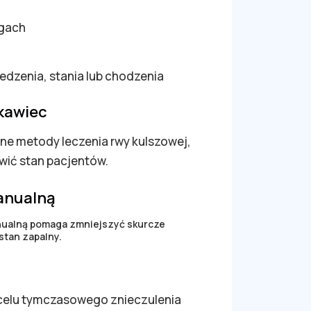
ogach
siedzenia, stania lub chodzenia
skawiec
żne metody leczenia rwy kulszowej,
wić stan pacjentów.
manualną
nualną pomaga zmniejszyć skurcze
stan zapalny.
 celu tymczasowego znieczulenia