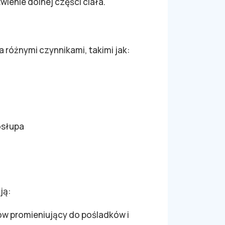
wienie dolnej części ciała.
óżnymi czynnikami, takimi jak:
osłupa
ją:
ców promieniujący do pośladków i