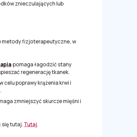
odków znieczulających lub
e metody fizjoterapeutyczne, w
apia
:pomaga łagodzić stany
yspieszać regenerację tkanek.
 celu poprawy krążenia krwi i
.
maga zmniejszyć skurcze mięśni i
się tutaj.
Tutaj
.