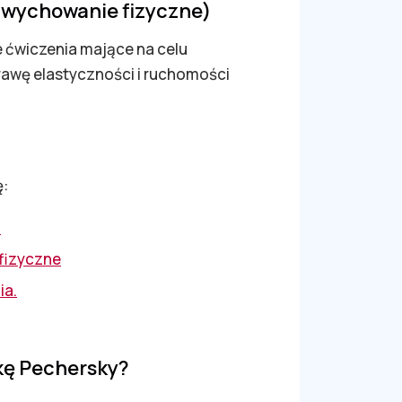
e wychowanie fizyczne)
e ćwiczenia mające na celu
awę elastyczności i ruchomości
j
ę:
a
fizyczne
ia.
kę Pechersky?