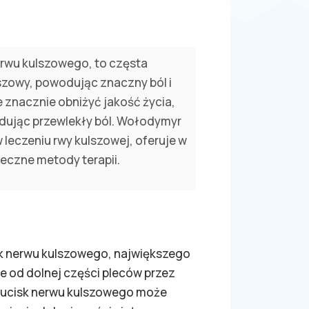
erwu kulszowego, to częsta
szowy, powodując znaczny ból i
 znacznie obniżyć jakość życia,
dując przewlekły ból. Wołodymyr
 leczeniu rwy kulszowej, oferuje w
teczne metody terapii.
sk nerwu kulszowego, największego
ie od dolnej części pleców przez
b ucisk nerwu kulszowego może