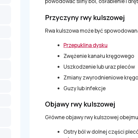
powodować silny ból, osłabienie i dręt
Przyczyny rwy kulszowej
Rwa kulszowa może być spowodowana r
Przepuklina dysku
Zwężenie kanału kręgowego
Uszkodzenie lub uraz pleców
Zmiany zwyrodnieniowe kręg
Guzy lub infekcje
Objawy rwy kulszowej
Główne objawy rwy kulszowej obejmu
Ostry ból w dolnej części ple