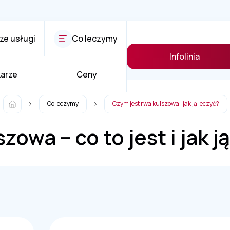
ze usługi
Co leczymy
Infolinia
karze
Ceny
Co leczymy
Czym jest rwa kulszowa i jak ją leczyć?
zowa – co to jest i jak j