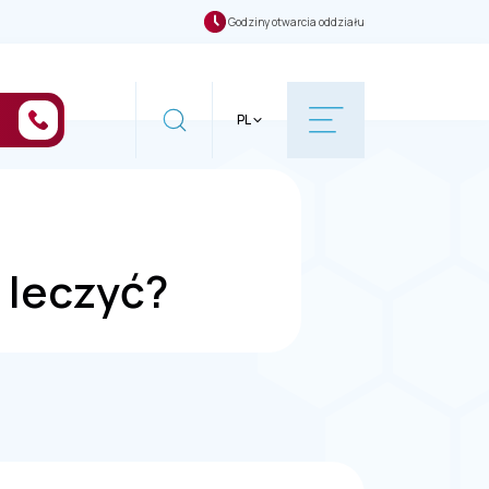
Godziny otwarcia oddziału
PL
ą leczyć?