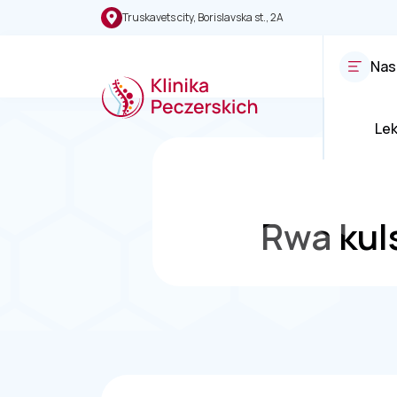
Truskavets city, Borislavska st., 2A
Nas
Le
Rwa kuls