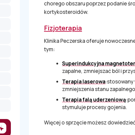
chorego obszaru poprzez podanie śr
kortykosteroidów.
Fizjoterapia
Klinika Peczerska oferuje nowoczesn
tym:
Superindukcyjna magnetoter
zapalne, zmniejszać ból i prz
Terapia laserowa
:stosowany w
zmniejszenia stanu zapalnego
Terapia falą uderzeniową
:po
stymuluje procesy gojenia.
Więcej o sprzęcie możesz dowiedzieć 