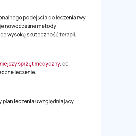
jonalnego podejścia do leczenia rwy
je nowoczesne metody
ce wysoką skuteczność terapii.
iejszy sprzęt medyczny
, co
eczne leczenie.
 plan leczenia uwzględniający