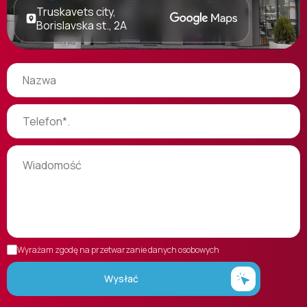
Truskavets city,
Borislavska st., 2A
Wyrażam zgodę na przetwarzanie danych osobowych
Wysłać