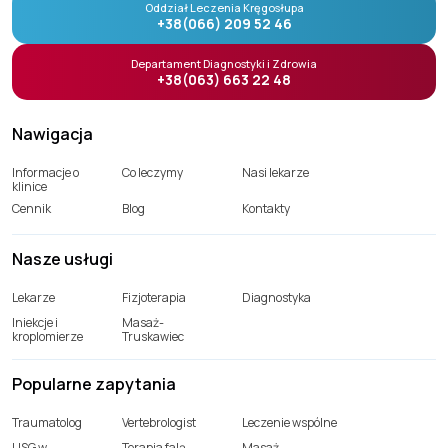
Oddział Leczenia Kręgosłupa
+38(066) 209 52 46
Departament Diagnostyki i Zdrowia
+38(063) 663 22 48
Nawigacja
Informacje o
Co leczymy
Nasi lekarze
klinice
Cennik
Blog
Kontakty
Nasze usługi
Lekarze
Fizjoterapia
Diagnostyka
Iniekcje i
Masaż-
kroplomierze
Truskawiec
Popularne zapytania
Traumatolog
Vertebrologist
Leczenie wspólne
USG w
Terapia falą
Masaż