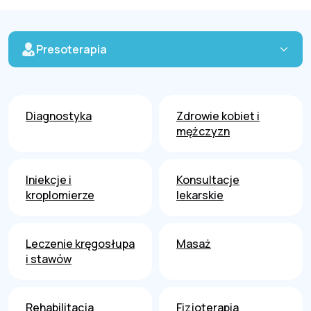
Presoterapia
Diagnostyka
Zdrowie kobiet i
mężczyzn
Iniekcje i
Konsultacje
kroplomierze
lekarskie
Leczenie kręgosłupa
Masaż
i stawów
Rehabilitacja
Fizjoterapia