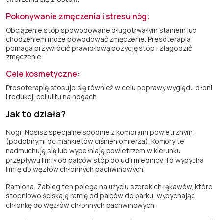
Pokonywanie zmęczenia i stresu nóg:
Obciążenie stóp spowodowane długotrwałym staniem lub
chodzeniem może powodować zmęczenie. Presoterapia
pomaga przywrócić prawidłową pozycję stóp i złagodzić
zmęczenie.
Cele kosmetyczne:
Presoterapię stosuje się również w celu poprawy wyglądu dłoni
i redukcji cellulitu na nogach.
Jak to działa?
Nogi: Nosisz specjalne spodnie z komorami powietrznymi
(podobnymi do mankietów ciśnieniomierza). Komory te
nadmuchują się lub wypełniają powietrzem w kierunku
przepływu limfy od palców stóp do ud i miednicy. To wypycha
limfę do węzłów chłonnych pachwinowych.
Ramiona: Zabieg ten polega na użyciu szerokich rękawów, które
stopniowo ściskają ramię od palców do barku, wypychając
chłonkę do węzłów chłonnych pachwinowych.