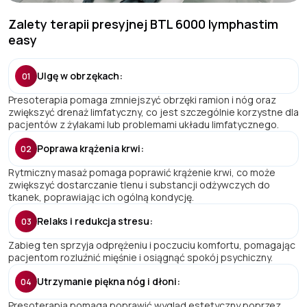
Zalety terapii presyjnej BTL 6000 lymphastim
easy
Ulgę w obrzękach:
01
Presoterapia pomaga zmniejszyć obrzęki ramion i nóg oraz
zwiększyć drenaż limfatyczny, co jest szczególnie korzystne dla
pacjentów z żylakami lub problemami układu limfatycznego.
Poprawa krążenia krwi:
02
Rytmiczny masaż pomaga poprawić krążenie krwi, co może
zwiększyć dostarczanie tlenu i substancji odżywczych do
tkanek, poprawiając ich ogólną kondycję.
Relaks i redukcja stresu:
03
Zabieg ten sprzyja odprężeniu i poczuciu komfortu, pomagając
pacjentom rozluźnić mięśnie i osiągnąć spokój psychiczny.
Utrzymanie piękna nóg i dłoni:
04
Presoterapia pomaga poprawić wygląd estetyczny poprzez