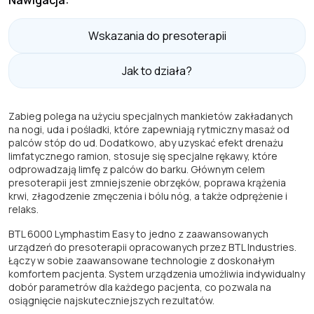
Nawigacja:
Wskazania do presoterapii
Jak to działa?
Zabieg polega na użyciu specjalnych mankietów zakładanych
na nogi, uda i pośladki, które zapewniają rytmiczny masaż od
palców stóp do ud. Dodatkowo, aby uzyskać efekt drenażu
limfatycznego ramion, stosuje się specjalne rękawy, które
odprowadzają limfę z palców do barku. Głównym celem
presoterapii jest zmniejszenie obrzęków, poprawa krążenia
krwi, złagodzenie zmęczenia i bólu nóg, a także odprężenie i
relaks.
BTL 6000 Lymphastim Easy to jedno z zaawansowanych
urządzeń do presoterapii opracowanych przez BTL Industries.
Łączy w sobie zaawansowane technologie z doskonałym
komfortem pacjenta. System urządzenia umożliwia indywidualny
dobór parametrów dla każdego pacjenta, co pozwala na
osiągnięcie najskuteczniejszych rezultatów.