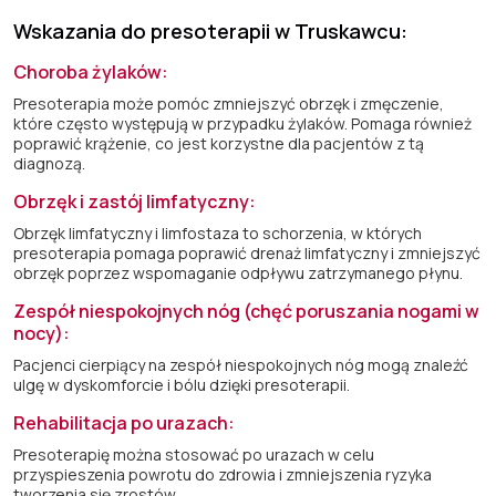
Wskazania do presoterapii w Truskawcu:
Choroba żylaków:
Presoterapia może pomóc zmniejszyć obrzęk i zmęczenie,
które często występują w przypadku żylaków. Pomaga również
poprawić krążenie, co jest korzystne dla pacjentów z tą
diagnozą.
Obrzęk i zastój limfatyczny:
Obrzęk limfatyczny i limfostaza to schorzenia, w których
presoterapia pomaga poprawić drenaż limfatyczny i zmniejszyć
obrzęk poprzez wspomaganie odpływu zatrzymanego płynu.
Zespół niespokojnych nóg (chęć poruszania nogami w
nocy):
Pacjenci cierpiący na zespół niespokojnych nóg mogą znaleźć
ulgę w dyskomforcie i bólu dzięki presoterapii.
Rehabilitacja po urazach:
Presoterapię można stosować po urazach w celu
przyspieszenia powrotu do zdrowia i zmniejszenia ryzyka
tworzenia się zrostów.