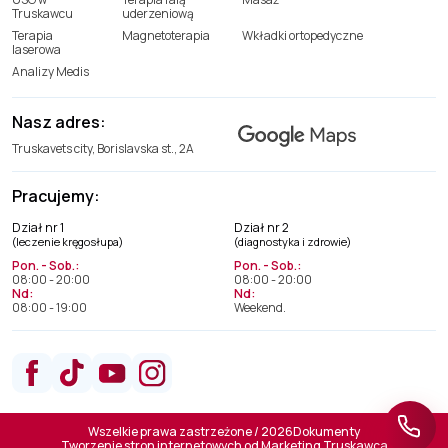
Truskawcu
uderzeniową
Terapia
Magnetoterapia
Wkładki ortopedyczne
laserowa
Analizy Medis
Nasz adres:
Truskavets city, Borislavska st., 2A
Pracujemy:
Dział nr 1
Dział nr 2
(leczenie kręgosłupa)
(diagnostyka i zdrowie)
Oddział Leczenia Kręgosłupa
Pon. - Sob.:
Pon. - Sob.:
+38(066) 209 52 46
08:00 - 20:00
08:00 - 20:00
Nd:
Nd:
08:00 - 19:00
Weekend.
Departament Diagnostyki i Zdrowia
+38(063) 663 22 48
Wszelkie prawa zastrzeżone / 2026
Dokumenty
Tworzenie stron internetowych od
Marketing Truskawca