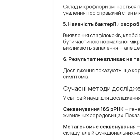
Склад мікрофлори змінюється пр
уявлення про справжній стан м
5. Наявність бактерії ≠ хвороб
Виявлення стафілококів, клебсіє
бути частиною нормальної мікро
викликають запалення — але це 
6. Результат не впливає на т
Дослідження показують, що коре
симптомів.
Сучасні методи дослідже
У світовій науці для досліджен
Секвенування 16S рРНК
— гене
живильних середовищах. Показу
Метагеномне секвенування
—
складу, але й функціональних 