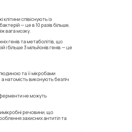
 клітини співіснують із
актерій — це в 10 разів більше,
іж вага мозку.
хніх генів та метаболітів, що
 і більше 3 мільйонів генів — це
 людиною та її мікробами
 а натомість виконують безліч
і ферменти не можуть
тимікробні речовини, що
роблення захисних антитіл та