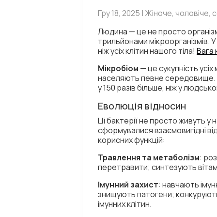
Гру 18, 2025 | Жіноче, чоловіче, 
Людина — це не просто організм 
трильйонами мікроорганізмів. У 
ніж усіх клітин нашого тіла!
Вага 
Мікробіом
— це сукупність усіх 
населяють певне середовище. Киш
у 150 разів більше, ніж у людськ
Еволюція відносин
Ці бактерії не просто живуть у 
сформувалися взаємовигідні в
корисних функцій:
Травлення та метаболізм
: ро
перетравити; синтезують вітамін
Імунний захист
: навчають імун
знищують патогени; конкурують 
імунних клітин.