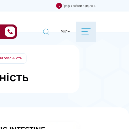
Графік роботи відділень
УКР
 чи реальність
ність