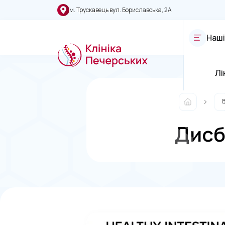
м. Трускавець вул. Бориславська, 2А
Наші
Лі
Дисб