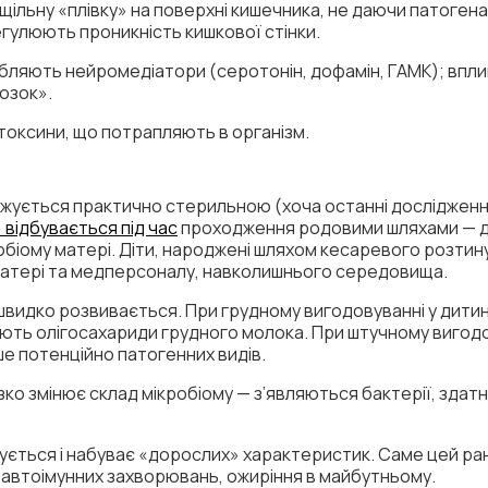
щільну «плівку» на поверхні кишечника, не даючи патоген
регулюють проникність кишкової стінки.
обляють нейромедіатори (серотонін, дофамін, ГАМК); вплив
озок».
токсини, що потрапляють в організм.
джується практично стерильною (хоча останні дослідження
відбувається під час
проходження родовими шляхами — д
обіому матері. Діти, народжені шляхом кесаревого розтин
 матері та медперсоналу, навколишнього середовища.
 швидко розвивається. При грудному вигодовуванні у дити
ють олігосахариди грудного молока. При штучному вигодо
ше потенційно патогенних видів.
зко змінює склад мікробіому — з’являються бактерії, здат
ізується і набуває «дорослих» характеристик. Саме цей ра
, автоімунних захворювань, ожиріння в майбутньому.