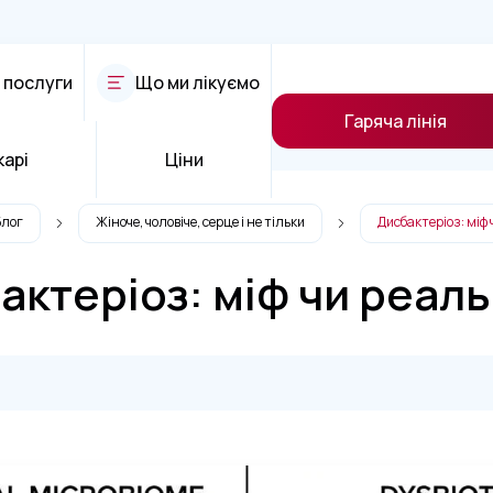
 послуги
Що ми лікуємо
Гаряча лінія
карі
Ціни
Блог
Жіноче, чоловіче, серце і не тільки
Дисбактеріоз: міф
актеріоз: міф чи реаль