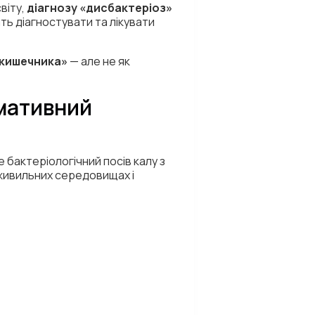
віту,
діагнозу «дисбактеріоз»
ть діагностувати та лікувати
 кишечника»
— але не як
рмативний
е бактеріологічний посів калу з
а живильних середовищах і