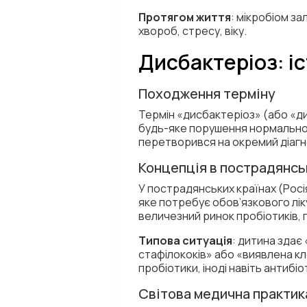
Протягом життя
: мікробіом за
хвороб, стресу, віку.
Дисбактеріоз: іс
Походження терміну
Термін «дисбактеріоз» (або «дис
будь-яке порушення нормальног
перетворився на окремий діагно
Концепція в пострадянсь
У пострадянських країнах (Рос
яке потребує обов’язкового лік
величезний ринок пробіотиків, п
Типова ситуація
: дитина здає
стафілококів» або «виявлена кл
пробіотики, іноді навіть антибі
Світова медична практик