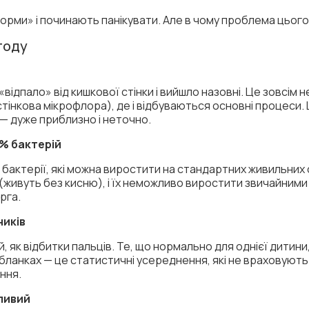
норми» і починають панікувати. Але в чому проблема цього
тоду
 «відпало» від кишкової стінки і вийшло назовні. Це зовсім
истінкова мікрофлора), де і відбуваються основні процеси.
 — дуже приблизно і неточно.
0% бактерій
і бактерії, які можна виростити на стандартних живильни
(живуть без кисню), і їх неможливо виростити звичайними
рга.
ників
й, як відбитки пальців. Те, що нормально для однієї дитин
бланках — це статистичні усереднення, які не враховують ін
ння.
нливий