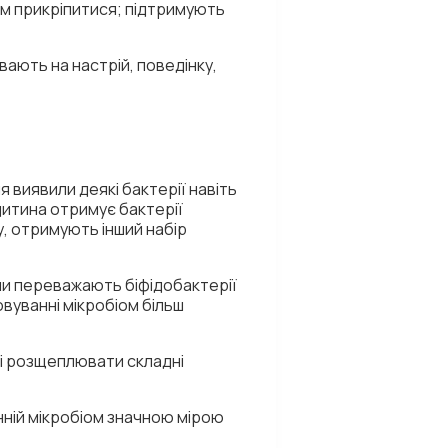
ам прикріпитися; підтримують
ають на настрій, поведінку,
 виявили деякі бактерії навіть
итина отримує бактерії
у, отримують інший набір
ни переважають біфідобактерії
вуванні мікробіом більш
ні розщеплювати складні
нній мікробіом значною мірою