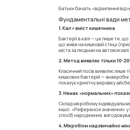
Батьки бачать «відхилення від 
Фундаментальні вади ме
1. Кал ≠ вміст кишечника
Бактерії в калі — це лише те, що
що живе на кишковій стінці (пр
міста за людьми на автовокзалі
2. Метод виявляє тільки 10-2
Класичний посів виявляє лише т
кишкових бактерій — анаеробні 
показує крихітну верхівку айсбе
3. Немає «нормальних» показ
Склад мікробіому індивідуальни
іншої. «Референсні значення» у 
спосіб народження, вигодовува
4. Мікробіом надзвичайно мі