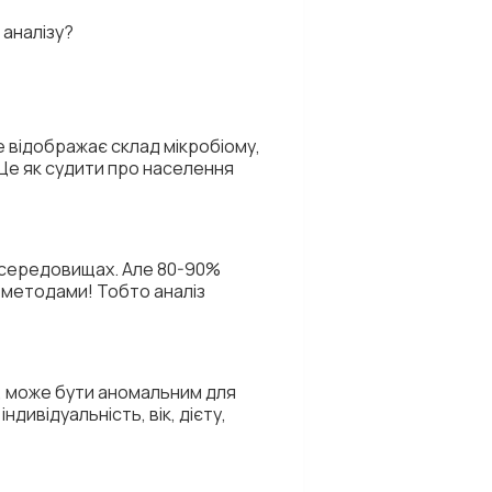
 аналізу?
 не відображає склад мікробіому,
 Це як судити про населення
х середовищах. Але 80-90%
 методами! Тобто аналіз
и, може бути аномальним для
дивідуальність, вік, дієту,