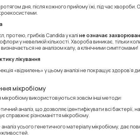
отягом дня, після кожного прийому їжі, під час хвороби.
ікроекосистеми.
а
л, протею, грибків Candida у калі
не означає захворюва
флори у невеликій кількості. Хвороба виникає, тільки кол
визначається не аналізом калу, а клінічними симптомами!
актику лікування
кція «відхилень» у цьому аналізі не покращує здоров’я ди
ння мікробіому
ня мікробіому використовуються зовсім інші методи:
тичний аналіз, що дозволяє ідентифікувати всі бактерії, на
є справжнє різноманіття мікробіому.
 аналіз усього генетичного матеріалу мікробіому, дає пов
можливостей.