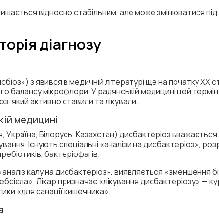
лишається відносно стабільним, але може змінюватися під 
торія діагнозу
біоз») з’явився в медичній літературі ще на початку XX с
о балансу мікрофлори. У радянській медицині цей термін 
з, який активно ставили та лікували.
кій медицині
ія, Україна, Білорусь, Казахстан) дисбактеріоз вважаєть
ування. Існують спеціальні «аналізи на дисбактеріоз», роз
ребіотиків, бактеріофагів.
 «аналіз калу на дисбактеріоз», виявляється «зменшення б
ебсієла». Лікар призначає «лікування дисбактеріозу» — ку
отики «для санації кишечника».
а