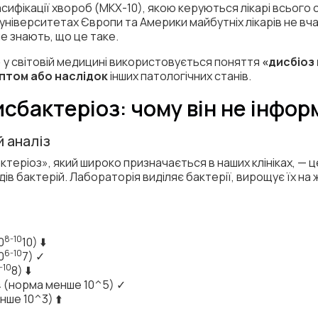
асифікації хвороб (МКХ-10), якою керуються лікарі всього с
 університетах Європи та Америки майбутніх лікарів не вча
не знають, що це таке.
 у світовій медицині використовується поняття
«дисбіоз
птом або наслідок
інших патологічних станів.
исбактеріоз: чому він не інфо
 аналіз
ктеріоз», який широко призначається в наших клініках, — ц
дів бактерій. Лабораторія виділяє бактерії, вирощує їх н
8-10
0
10) ⬇️
6-10
0
7) ✓
-10
8) ⬇️
4 (норма менше 10^5) ✓
ше 10^3) ⬆️