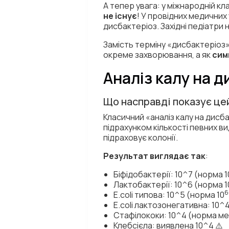
А тепер увага: у міжнародній кл
не існує
! У провідних медичних
дисбактеріоз. Західні педіатри 
Замість терміну «дисбактеріоз»
окреме захворювання, а як
сим
Аналіз калу на д
Що насправді показує цей
Класичний «аналіз калу на дисба
підрахунком кількості певних ви
підраховує колонії.
Результат виглядає так
:
Біфідобактерії: 10^7 (норма 1
Лактобактерії: 10^6 (норма 1
6
E.coli типова: 10^5 (норма 10
E.coli лактозонегативна: 10^
Стафілококи: 10^4 (норма мен
Клебсієла: виявлена 10^4 ⚠️