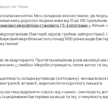
серце і не тільки
із власних клітин. Ми є складною екосистемою, де людські
кишечнику дорослої людини живе від 10 до 100 трильйонів б
кишкової мікрофлори становить 1,5-2 кілограми —
більше, н
мікроорганізмів (бактерій, вірусів, грибків, найпростіших), ї
ковий мікробіом містить понад 1000 різних видів бактерій
ому геномі!
нас як квартиранти. Протягом мільйонів років еволюції між
ідносини
—
симбіоз. Мікроби отримують тепле житло та їжу,
зщеплюють складні вуглеводи (клітковину), які наші власн
и групи В, вітамін К, жирні кислоти короткого ланцюга.
ну систему відрізняти «своїх» від «чужих»; синтезують ан
із шкідливими бактеріями за місце та їжу; стимулюють ви