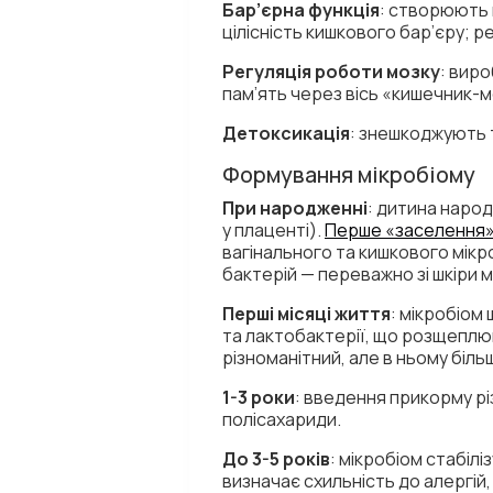
Бар’єрна функція
: створюють 
цілісність кишкового бар’єру; 
Регуляція роботи мозку
: вир
пам’ять через вісь «кишечник-м
Детоксикація
: знешкоджують 
Формування мікробіому
При народженні
: дитина наро
у плаценті).
Перше «заселення» 
вагінального та кишкового мікр
бактерій — переважно зі шкіри
Перші місяці життя
: мікробіом
та лактобактерії, що розщеплю
різноманітний, але в ньому біль
1-3 роки
: введення прикорму рі
полісахариди.
До 3-5 років
: мікробіом стабіл
визначає схильність до алергій