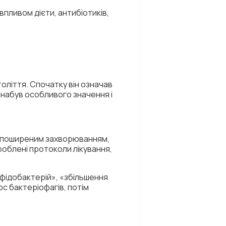
впливом дієти, антибіотиків,
толіття. Спочатку він означав
набув особливого значення і
ся поширеним захворюванням,
роблені протоколи лікування,
іфідобактерій», «збільшення
рс бактеріофагів, потім