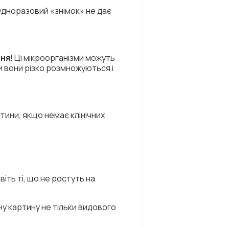
 Одноразовий «знімок» не дає
ння
! Ці мікроорганізми можуть
и вони різко розмножуються і
тини, якщо немає клінічних
віть ті, що не ростуть на
ну картину не тільки видового