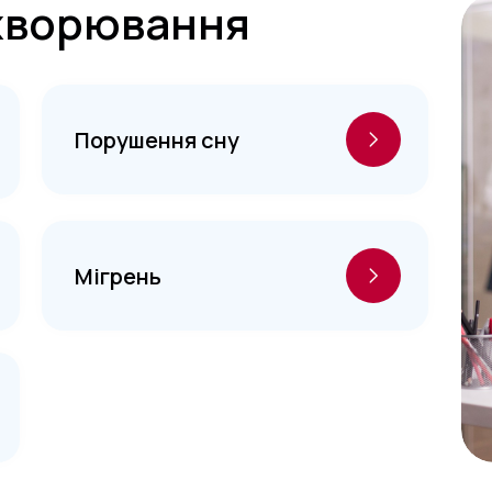
ахворювання
Порушення сну
Мігрень