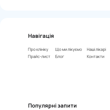
Навігація
Про клініку
Що ми лікуємо
Наші лікарі
Прайс-лист
Блог
Контакти
Популярні запити