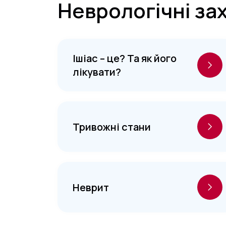
Неврологічні з
Ішіас – це? Та як його
лікувати?
Тривожні стани
Неврит