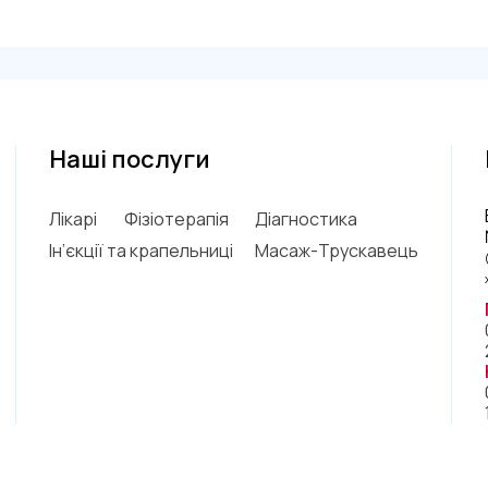
Наші послуги
Лікарі
Фізіотерапія
Діагностика
Ін’єкції та крапельниці
Масаж-Трускавець