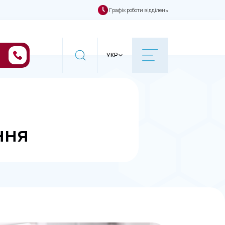
Графік роботи відділень
УКР
ння