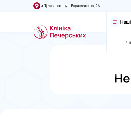
м. Трускавець вул. Бориславська, 2А
Наші
Лі
Не