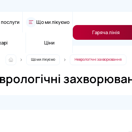
 послуги
Що ми лікуємо
Гаряча лінія
карі
Ціни
Що ми лікуємо
Неврологічні захворювання
врологічні захворюва