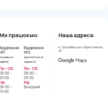
Ми працюємо:
Наша адреса:
Відділення
Відділення
м. Трускавець вул. Бориславська,
2А
№1
№2
(лікування
(діагностики та
хребта)
здоров’я)
Пн - Сб:
Пн - Сб:
08:00 –
08:00 –
20:00
20:00
Нд:
Нд:
08:00 –
Вихідний
19:00