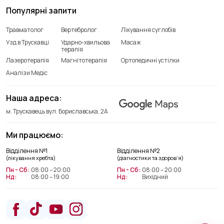
Популярні запити
Травматолог
Вертебролог
Лікування суглобів
Узд в Трускавці
Ударно-хвильова
Масаж
терапія
Лазеротерапія
Магнітотерапія
Ортопедичні устілки
Аналізи Медіс
Наша адреса:
м. Трускавець вул. Бориславська, 2А
Ми працюємо:
Відділення лікування хребта
Відділення №1
Відділення №2
+38(066) 209 52 46
(лікування хребта)
(діагностики та здоров’я)
Пн - Сб:
08:00 – 20:00
Пн - Сб:
08:00 – 20:00
Нд:
08:00 – 19:00
Нд:
Вихідний
Відділення діагностики та
здоров’я
+38(063) 663 22 48