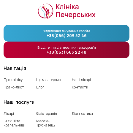
Відділення лікування хребта
+38(066) 209 52 46
Відділення діагностики та здоров’я
+38(063) 663 22 48
Навігація
Про клініку
Що ми лікуємо
Наші лікарі
Прайс-лист
Блог
Контакти
Наші послуги
Лікарі
Фізіотерапія
Діагностика
Ін’єкції та
Масаж-
крапельниці
Трускавець