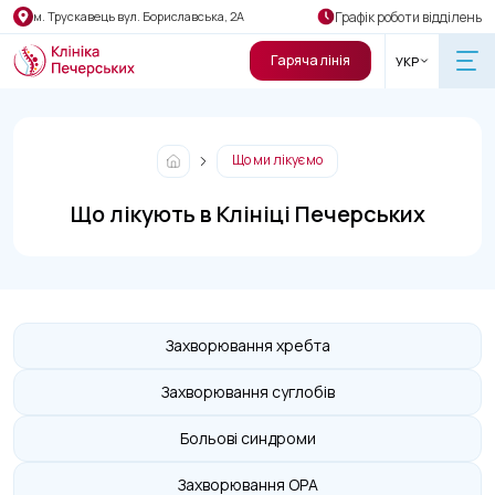
Графік роботи відділень
м. Трускавець вул. Бориславська, 2А
Гаряча лінія
УКР
Що ми лікуємо
Що лікують в Клініці Печерських
Захворювання хребта
Захворювання суглобів
Больові синдроми
Захворювання ОРА