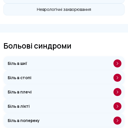
Неврологічні захворювання
Больові синдроми
Біль в шиї
Біль в стопі
Біль в плечі
Біль в лікті
Біль в попереку