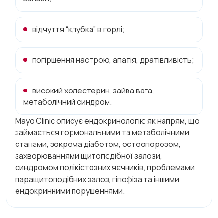
відчуття “клубка” в горлі;
погіршення настрою, апатія, дратівливість;
високий холестерин, зайва вага,
метаболічний синдром.
Mayo Clinic описує ендокринологію як напрям, що
займається гормональними та метаболічними
станами, зокрема діабетом, остеопорозом,
захворюваннями щитоподібної залози,
синдромом полікістозних яєчників, проблемами
паращитоподібних залоз, гіпофіза та іншими
ендокринними порушеннями.