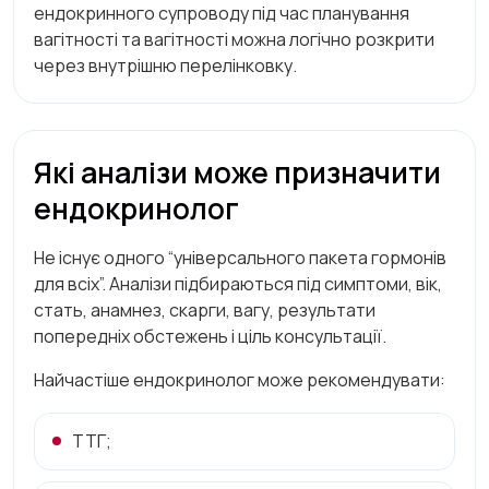
ендокринного супроводу під час планування
вагітності та вагітності можна логічно розкрити
через внутрішню перелінковку.
Які аналізи може призначити
ендокринолог
Не існує одного “універсального пакета гормонів
для всіх”. Аналізи підбираються під симптоми, вік,
стать, анамнез, скарги, вагу, результати
попередніх обстежень і ціль консультації.
Найчастіше ендокринолог може рекомендувати:
ТТГ;