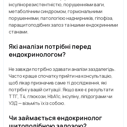
інсулінорезистентністю, порушеннями ваги,
метаболічним синдромом, гормональними
порушеннями, патологією наднирників, гіпофіза,
паращитоподібних залоз та іншими ендокринними
станами.
Які аналізи потрібні перед
ендокринологом?
Не завжди потрібно здавати аналізи заздалегідь.
Часто краще спочатку прийти на консультацію,
щоб лікар призначив саме ті дослідження, які
потрібні у вашій ситуації. Якщо вже є результати
ТТГ, Т4, глюкози, HbA1c, інсуліну, ліпідограми чи
УЗД — візьміть їх із собою.
Чи займається ендокринолог
щитоподібною залозою?