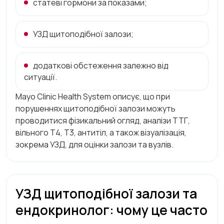
статеві гормони за показами;
УЗД щитоподібної залози;
додаткові обстеження залежно від
ситуації.
Mayo Clinic Health System описує, що при
порушеннях щитоподібної залози можуть
проводитися фізикальний огляд, аналізи ТТГ,
вільного Т4, Т3, антитіл, а також візуалізація,
зокрема УЗД, для оцінки залози та вузлів.
УЗД щитоподібної залози та
ендокринолог: чому це часто