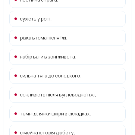
сухість у роті;
різка втома після їжі;
набір ваги в зоні живота;
сильна тяга до солодкого;
сонливість після вуглеводної їжі;
темні ділянки шкіри в складках;
сімейна історія діабету;