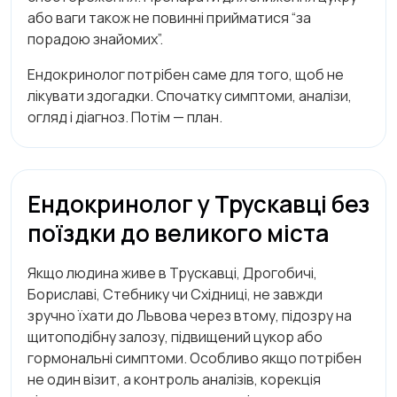
або ваги також не повинні прийматися “за
порадою знайомих”.
Ендокринолог потрібен саме для того, щоб не
лікувати здогадки. Спочатку симптоми, аналізи,
огляд і діагноз. Потім — план.
Ендокринолог у Трускавці без
поїздки до великого міста
Якщо людина живе в Трускавці, Дрогобичі,
Бориславі, Стебнику чи Східниці, не завжди
зручно їхати до Львова через втому, підозру на
щитоподібну залозу, підвищений цукор або
гормональні симптоми. Особливо якщо потрібен
не один візит, а контроль аналізів, корекція