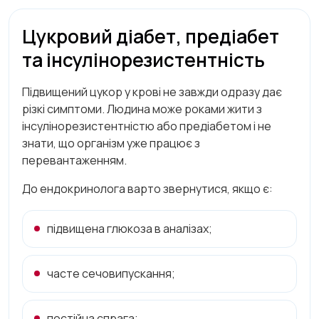
Цукровий діабет, предіабет
та інсулінорезистентність
Підвищений цукор у крові не завжди одразу дає
різкі симптоми. Людина може роками жити з
інсулінорезистентністю або предіабетом і не
знати, що організм уже працює з
перевантаженням.
До ендокринолога варто звернутися, якщо є:
підвищена глюкоза в аналізах;
часте сечовипускання;
постійна спрага;