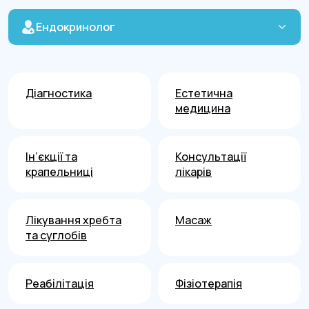
Ендокринолог
Діагностика
Естетична
медицина
Ін’єкції та
Консультації
крапельниці
лікарів
Лікування хребта
Масаж
та суглобів
Реабілітація
Фізіотерапія