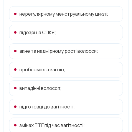
нерегулярному менструальному циклі;
підозрі на СПКЯ;
акне та надмірному рості волосся;
проблемах із вагою;
випадінні волосся;
підготовці до вагітності;
змінах ТТГ під час вагітності;