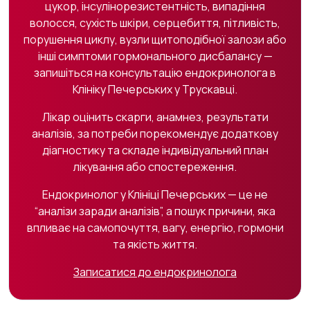
цукор, інсулінорезистентність, випадіння
волосся, сухість шкіри, серцебиття, пітливість,
порушення циклу, вузли щитоподібної залози або
інші симптоми гормонального дисбалансу —
запишіться на консультацію ендокринолога в
Клініку Печерських у Трускавці.
Лікар оцінить скарги, анамнез, результати
аналізів, за потреби порекомендує додаткову
діагностику та складе індивідуальний план
лікування або спостереження.
Ендокринолог у Клініці Печерських — це не
“аналізи заради аналізів”, а пошук причини, яка
впливає на самопочуття, вагу, енергію, гормони
та якість життя.
Записатися до ендокринолога