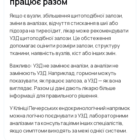
працює разом
Якщо є вузли, збільшення щитоподібної залози,
зміни в аналізах, відчуття стискання в шиї або
підозра на тиреоїдит, лікар може рекомендувати
УЗД щитоподібної залози. Це обстеження
допомагає оцінити розміри залози, структуру
тканини, наявність вузлів, кіст або інших змін.
Важливо: УЗД не замінює аналізи, а аналізи не
замінюють УЗД. Наприклад, гормони можуть
показувати, як працює залоза, а УЗД — як вона
виглядає. Разом ці дані дають лікарю більше
інформації для правильного рішення.
У Клініці Печерських ендокринологічний напрямок
можна логічно поєднувати з УЗД, лабораторними
аналізами та консультаціями інших спеціалістів,
якщо симптоми виходять за межі однієї системи.