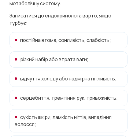
метаболічну систему.
Записатися до ендокринолога варто, якщо
турбує:
постійна втома, сонливість, слабкість;
різкий набір або втрата ваги;
відчуття холоду або надмірна пітливість;
серцебиття, тремтіння рук, тривожність;
сухість шкіри, ламкість нігтів, випадіння
волосся;