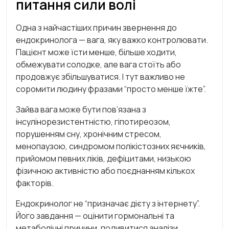
питання сили волі
Одна з найчастіших причин звернення до
ендокринолога — вага, яку важко контролювати.
Пацієнт може їсти менше, більше ходити,
обмежувати солодке, але вага стоїть або
продовжує збільшуватися. І тут важливо не
соромити людину фразами “просто менше їжте”.
Зайва вага може бути пов’язана з
інсулінорезистентністю, гіпотиреозом,
порушенням сну, хронічним стресом,
менопаузою, синдромом полікістозних яєчників,
прийомом певних ліків, дефіцитами, низькою
фізичною активністю або поєднанням кількох
факторів.
Ендокринолог не “призначає дієту з інтернету”.
Його завдання — оцінити гормональні та
метаболічні причини, подивитися аналізи,