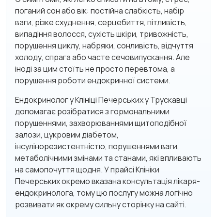
поганий сон або вік: постійна слабкість, набір
ваги, різке схуднення, серцебиття, пітливість,
випадіння волосся, сухість шкіри, тривожність,
порушення циклу, набряки, сонливість, відчуття
холоду, спрага або часте сечовипускання. Але
іноді за цим стоїть не просто перевтома, а
порушення роботи ендокринної системи.
Ендокринолог у Клініці Печерських у Трускавці
допомагає розібратися з гормональними
порушеннями, захворюваннями щитоподібної
залози, цукровим діабетом,
інсулінорезистентністю, порушеннями ваги,
метаболічними змінами та станами, які впливають
на самопочуття щодня. У прайсі Клініки
Печерських окремо вказана консультація лікаря-
ендокринолога, тому цю послугу можна логічно
розвивати як окрему сильну сторінку на сайті.