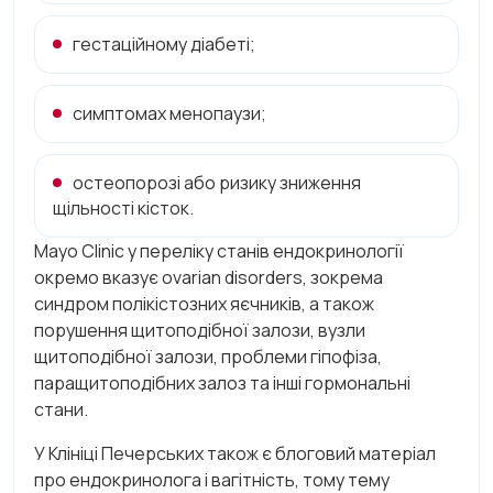
гестаційному діабеті;
симптомах менопаузи;
остеопорозі або ризику зниження
щільності кісток.
Mayo Clinic у переліку станів ендокринології
окремо вказує ovarian disorders, зокрема
синдром полікістозних яєчників, а також
порушення щитоподібної залози, вузли
щитоподібної залози, проблеми гіпофіза,
паращитоподібних залоз та інші гормональні
стани.
У Клініці Печерських також є блоговий матеріал
про ендокринолога і вагітність, тому тему