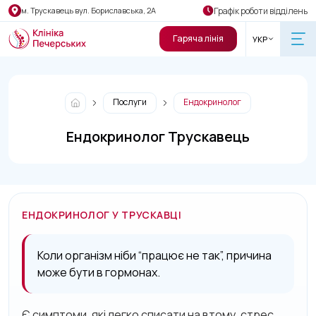
Графік роботи відділень
м. Трускавець вул. Бориславська, 2А
Гаряча лінія
УКР
Послуги
Ендокринолог
Ендокринолог Трускавець
ЕНДОКРИНОЛОГ У ТРУСКАВЦІ
Коли організм ніби “працює не так”, причина
може бути в гормонах.
Є симптоми, які легко списати на втому, стрес,