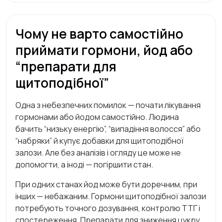
Чому не варто самостійно
приймати гормони, йод або
“препарати для
щитоподібної”
Одна з небезпечних помилок — почати лікування
гормонами або йодом самостійно. Людина
бачить “низьку енергію”, “випадіння волосся” або
“набряки” й купує добавки для щитоподібної
залози. Але без аналізів і огляду це може не
допомогти, а іноді — погіршити стан.
При одних станах йод може бути доречним, при
інших — небажаним. Гормони щитоподібної залози
потребують точного дозування, контролю ТТГ і
спостереження. Препарати для зниження цукру