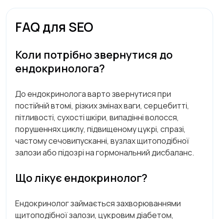
FAQ для SEO
Коли потрібно звернутися до
ендокринолога?
До ендокринолога варто звернутися при
постійній втомі, різких змінах ваги, серцебитті,
пітливості, сухості шкіри, випадінні волосся,
порушеннях циклу, підвищеному цукрі, спразі,
частому сечовипусканні, вузлах щитоподібної
залози або підозрі на гормональний дисбаланс.
Що лікує ендокринолог?
Ендокринолог займається захворюваннями
щитоподібної залози, цукровим діабетом,