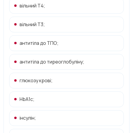
вільний Т4;
вільний Т3;
антитіла до ТПО;
антитіла до тиреоглобуліну;
глюкозу крові;
HbA1c;
інсулін;