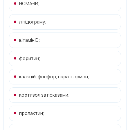
HOMA-IR;
ліпідограму;
вітамін D;
феритин;
кальцій, фосфор, паратгормон;
кортизол за показами;
пролактин;