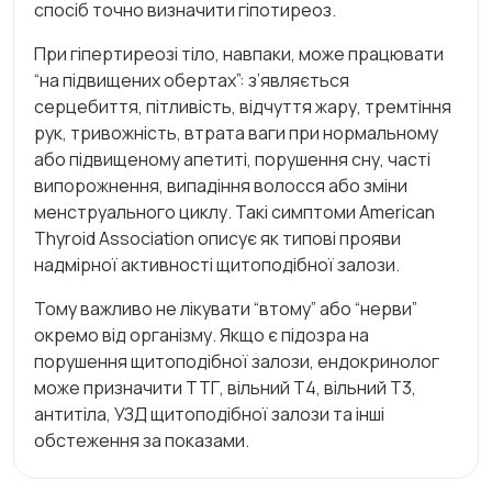
спосіб точно визначити гіпотиреоз.
При гіпертиреозі тіло, навпаки, може працювати
“на підвищених обертах”: з’являється
серцебиття, пітливість, відчуття жару, тремтіння
рук, тривожність, втрата ваги при нормальному
або підвищеному апетиті, порушення сну, часті
випорожнення, випадіння волосся або зміни
менструального циклу. Такі симптоми American
Thyroid Association описує як типові прояви
надмірної активності щитоподібної залози.
Тому важливо не лікувати “втому” або “нерви”
окремо від організму. Якщо є підозра на
порушення щитоподібної залози, ендокринолог
може призначити ТТГ, вільний Т4, вільний Т3,
антитіла, УЗД щитоподібної залози та інші
обстеження за показами.