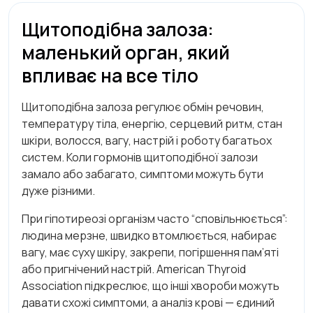
Щитоподібна залоза:
маленький орган, який
впливає на все тіло
Щитоподібна залоза регулює обмін речовин,
температуру тіла, енергію, серцевий ритм, стан
шкіри, волосся, вагу, настрій і роботу багатьох
систем. Коли гормонів щитоподібної залози
замало або забагато, симптоми можуть бути
дуже різними.
При гіпотиреозі організм часто “сповільнюється”:
людина мерзне, швидко втомлюється, набирає
вагу, має суху шкіру, закрепи, погіршення пам’яті
або пригнічений настрій. American Thyroid
Association підкреслює, що інші хвороби можуть
давати схожі симптоми, а аналіз крові — єдиний