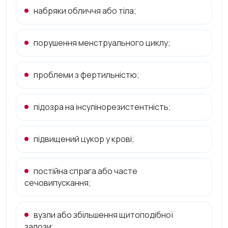
набряки обличчя або тіла;
порушення менструального циклу;
проблеми з фертильністю;
підозра на інсулінорезистентність;
підвищений цукор у крові;
постійна спрага або часте
сечовипускання;
вузли або збільшення щитоподібної
залози;