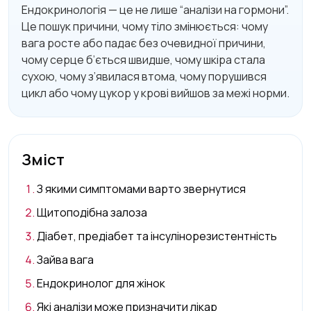
Ендокринологія — це не лише “аналізи на гормони”.
Це пошук причини, чому тіло змінюється: чому
вага росте або падає без очевидної причини,
чому серце б’ється швидше, чому шкіра стала
сухою, чому з’явилася втома, чому порушився
цикл або чому цукор у крові вийшов за межі норми.
Зміст
З якими симптомами варто звернутися
Щитоподібна залоза
Діабет, предіабет та інсулінорезистентність
Зайва вага
Ендокринолог для жінок
Які аналізи може призначити лікар