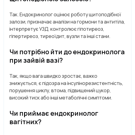
Так. Ендокринолог оцінює роботу щитоподібної
залози, призначає аналізи на гормони та антитіла,
інтерпретує УЗД, контролює гіпотиреоз,
гіпертиреоз, тиреоїдит, вузли та інші стани.
Чи потрібно йти до ендокринолога
при зайвій вазі?
Так, якщо вага швидко зростає, важко
знижується, є підозра на інсулінорезистентність,
порушення циклу, втома, підвищений цукор,
високий тиск або інші метаболічні симптоми.
Чи приймає ендокринолог
вагітних?