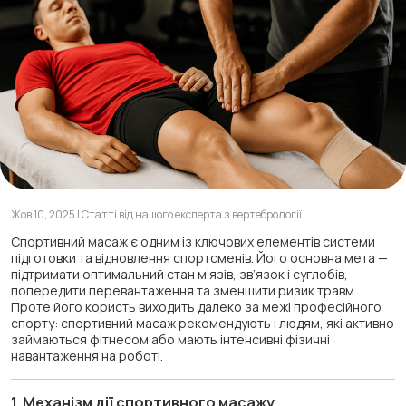
Жов 10, 2025 | Статті від нашого експерта з вертебрології
Спортивний масаж є одним із ключових елементів системи
підготовки та відновлення спортсменів. Його основна мета —
підтримати оптимальний стан м’язів, зв’язок і суглобів,
попередити перевантаження та зменшити ризик травм.
Проте його користь виходить далеко за межі професійного
спорту: спортивний масаж рекомендують і людям, які активно
займаються фітнесом або мають інтенсивні фізичні
навантаження на роботі.
1. Механізм дії спортивного масажу