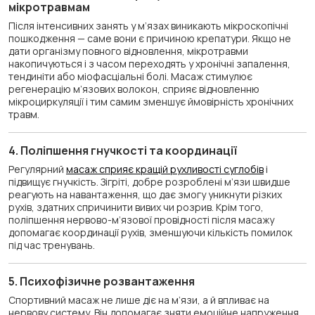
мікротравмам
Після інтенсивних занять у м’язах виникають мікроскопічні
пошкодження — саме вони є причиною крепатури. Якщо не
дати організму повного відновлення, мікротравми
накопичуються і з часом переходять у хронічні запалення,
тендиніти або міофасціальні болі. Масаж стимулює
регенерацію м’язових волокон, сприяє відновленню
мікроциркуляції і тим самим зменшує ймовірність хронічних
травм.
4. Поліпшення гнучкості та координації
Регулярний
масаж сприяє кращій рухливості суглобів
і
підвищує гнучкість. Зігріті, добре розроблені м’язи швидше
реагують на навантаження, що дає змогу уникнути різких
рухів, здатних спричинити вивих чи розрив. Крім того,
поліпшення нервово-м’язової провідності після масажу
допомагає координації рухів, зменшуючи кількість помилок
під час тренувань.
5. Психофізичне розвантаження
Спортивний масаж не лише діє на м’язи, а й впливає на
нервову систему. Він допомагає зняти емоційне напруження,