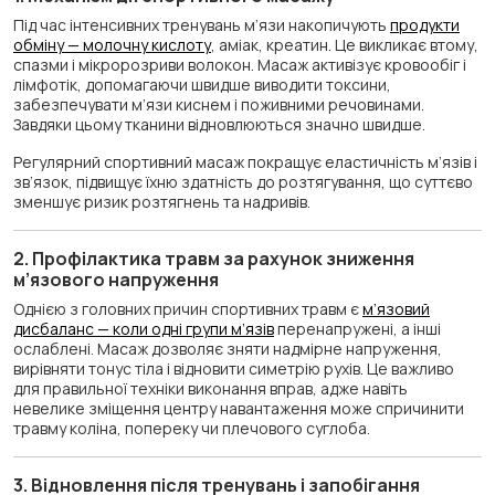
Під час інтенсивних тренувань м’язи накопичують
продукти
обміну — молочну кислоту
, аміак, креатин. Це викликає втому,
спазми і мікророзриви волокон. Масаж активізує кровообіг і
лімфотік, допомагаючи швидше виводити токсини,
забезпечувати м’язи киснем і поживними речовинами.
Завдяки цьому тканини відновлюються значно швидше.
Регулярний спортивний масаж покращує еластичність м’язів і
зв’язок, підвищує їхню здатність до розтягування, що суттєво
зменшує ризик розтягнень та надривів.
2. Профілактика травм за рахунок зниження
м’язового напруження
Однією з головних причин спортивних травм є
м’язовий
дисбаланс — коли одні групи м’язів
перенапружені, а інші
ослаблені. Масаж дозволяє зняти надмірне напруження,
вирівняти тонус тіла і відновити симетрію рухів. Це важливо
для правильної техніки виконання вправ, адже навіть
невелике зміщення центру навантаження може спричинити
травму коліна, попереку чи плечового суглоба.
3. Відновлення після тренувань і запобігання