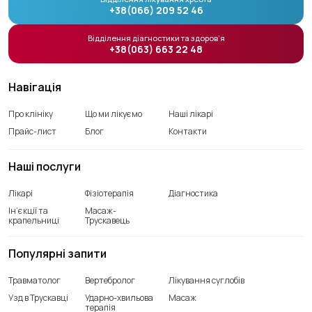
+38(066) 209 52 46
Відділення діагностики та здоров’я
+38(063) 663 22 48
Навігація
Про клініку
Що ми лікуємо
Наші лікарі
Прайс-лист
Блог
Контакти
Наші послуги
Лікарі
Фізіотерапія
Діагностика
Ін’єкції та
Масаж-
крапельниці
Трускавець
Популярні запити
Травматолог
Вертебролог
Лікування суглобів
Узд в Трускавці
Ударно-хвильова
Масаж
терапія