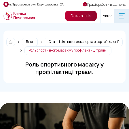
Графік роботи відділень
м. Трускавець вул. Бориславська, 2А
Гаряча лінія
УКР
Блог
Статті від нашого експерта з вертебрології
Роль спортивного масажу у профілактиці травм.
Роль спортивного масажу у
профілактиці травм.