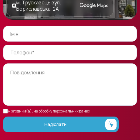
м. Трускавець вул.
Бориславська, 2А
Я згодний(а), на обробку персональних даних
Надіслати