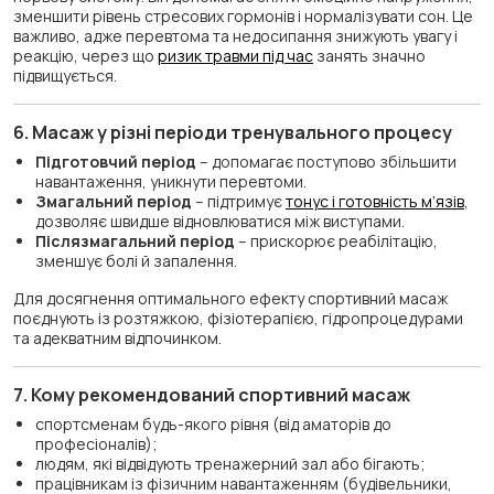
зменшити рівень стресових гормонів і нормалізувати сон. Це
важливо, адже перевтома та недосипання знижують увагу і
реакцію, через що
ризик травми під час
занять значно
підвищується.
6. Масаж у різні періоди тренувального процесу
Підготовчий період
– допомагає поступово збільшити
навантаження, уникнути перевтоми.
Змагальний період
– підтримує
тонус і готовність м’язів
,
дозволяє швидше відновлюватися між виступами.
Післязмагальний період
– прискорює реабілітацію,
зменшує болі й запалення.
Для досягнення оптимального ефекту спортивний масаж
поєднують із розтяжкою, фізіотерапією, гідропроцедурами
та адекватним відпочинком.
7. Кому рекомендований спортивний масаж
спортсменам будь-якого рівня (від аматорів до
професіоналів);
людям, які відвідують тренажерний зал або бігають;
працівникам із фізичним навантаженням (будівельники,