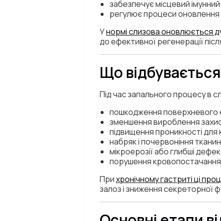
забезпечує місцевий імунний
регулює процеси оновлення 
У
нормі слизова оновлюється д
до ефективної регенерації піс
Що відбувається
Під час запального процесу в сл
пошкодження поверхневого е
зменшення вироблення захис
підвищення проникності для 
набряк і почервоніння тканин
мікроерозії або глибші дефек
порушення кровопостачання
При
хронічному гастриті ці про
залоз і зниження секреторної фу
Основні етапи в