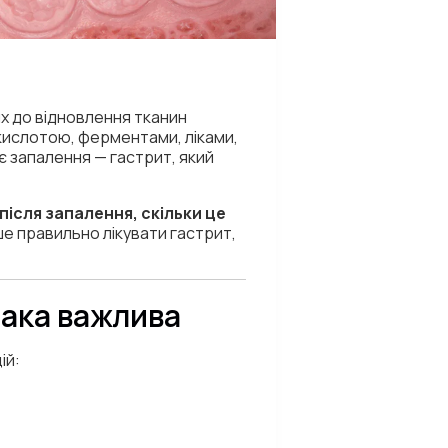
их до відновлення тканин
кислотою, ферментами, ліками,
є запалення — гастрит, який
після запалення, скільки це
е правильно лікувати гастрит,
така важлива
ій: