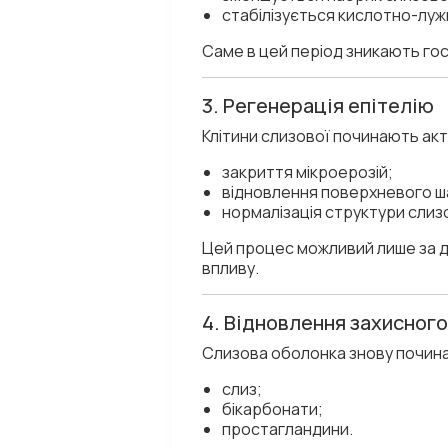
стабілізується кислотно-луж
Саме в цей період зникають гост
3. Регенерація епітелію
Клітини слизової починають акт
закриття мікроерозій;
відновлення поверхневого ша
нормалізація структури слиз
Цей процес можливий лише за д
впливу.
4. Відновлення захисного
Слизова оболонка знову почина
слиз;
бікарбонати;
простагландини.