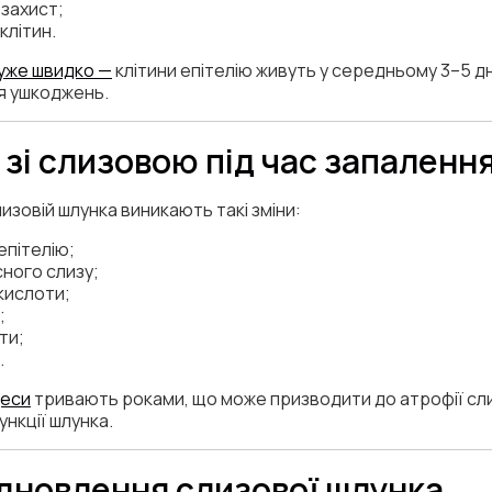
 захист;
клітин.
уже швидко —
клітини епітелію живуть у середньому 3–5 дн
ля ушкоджень.
 зі слизовою під час запаленн
изовій шлунка виникають такі зміни:
пітелію;
ного слизу;
кислоти;
;
ти;
.
цеси
тривають роками, що може призводити до атрофії сли
нкції шлунка.
ідновлення слизової шлунка