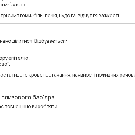
ний баланс.
рі симптоми: біль, печія, нудота, відчуття важкості.
ивно ділитися. Відбувається:
ру епітелію;
ової.
остатнього кровопостачання, наявності поживних речовин
 слизового бар’єра
є повноцінно виробляти: