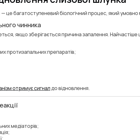
— це багатоступеневий біологічний процес, який умовно м
ьного чинника
ться, якщо зберігається причина запалення. Найчастіше 
их протизапальних препаратів;
анізм отримує сигнал
до відновлення.
еакції
ьних медіаторів;
ція;
ї;