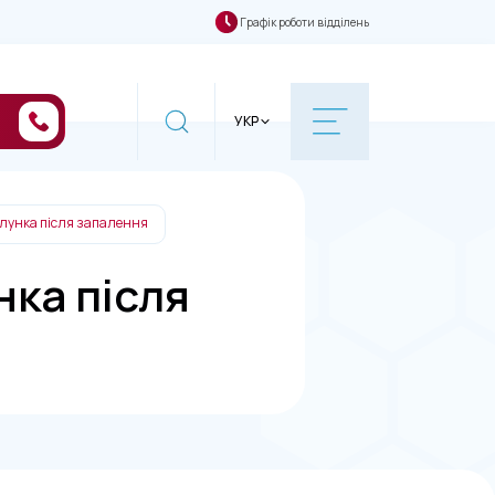
Графік роботи відділень
УКР
шлунка після запалення
нка після