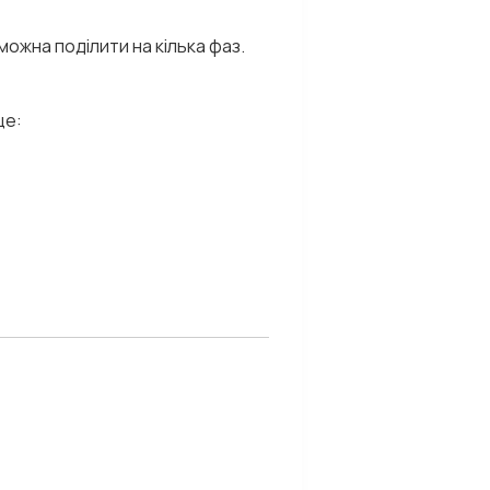
ожна поділити на кілька фаз.
це: