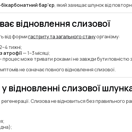
-бікарбонатний бар’єр
, який захищає шлунок від повто
иває відновлення слизової
ть від форми
гастриту та загального стану
організму:
2–4 тижні;
з атрофії
— 1–3 місяці;
 процес може тривати роками і не завжди бути повністю 
мптомів не означає повного відновлення слизової.
 у відновленні слизової шлунк
регенерації. Слизова не відновиться без правильного ра
я;
одна);