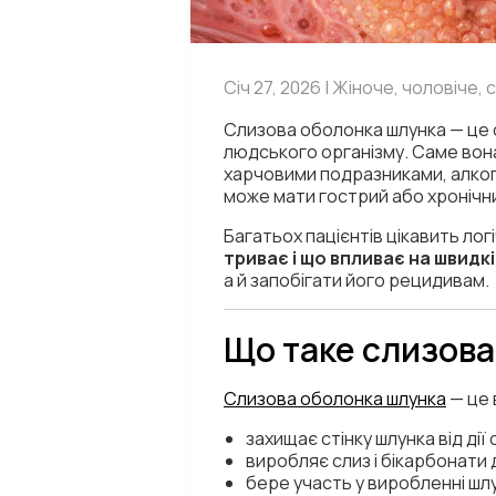
Січ 27, 2026 | Жіноче, чоловіче, 
Слизова оболонка шлунка — це о
людського організму. Саме вон
харчовими подразниками, алкого
може мати гострий або хронічни
Багатьох пацієнтів цікавить лог
триває і що впливає на швидк
а й запобігати його рецидивам.
Що таке слизова
Слизова оболонка шлунка
— це 
захищає стінку шлунка від дії
виробляє слиз і бікарбонати 
бере участь у виробленні шл