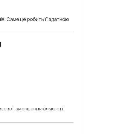
ів. Саме це робить її здатною
я
зової, зменшення кількості