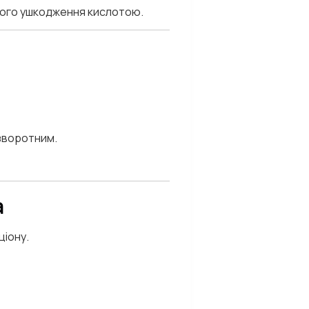
рного ушкодження кислотою.
зворотним.
а
ціону.