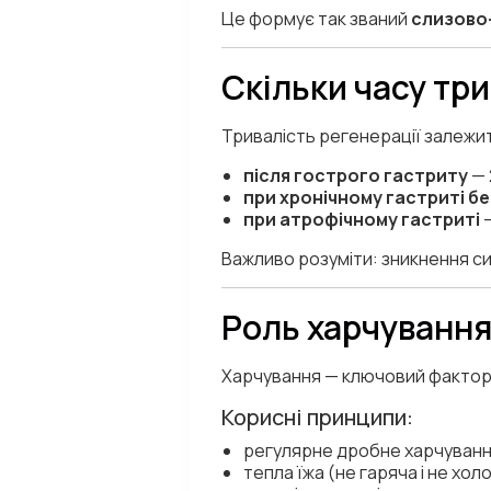
Це формує так званий
слизово
Скільки часу тр
Тривалість регенерації залежи
після гострого гастриту
— 
при хронічному гастриті бе
при атрофічному гастриті
—
Важливо розуміти: зникнення си
Роль харчування
Харчування — ключовий фактор 
Корисні принципи:
регулярне дробне харчуванн
тепла їжа (не гаряча і не хол