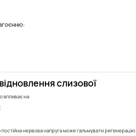
агоєнню:
 відновлення слизової
 впливає на:
;
ня постійна нервова напруга може гальмувати регенераці