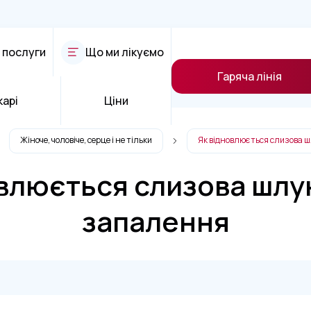
 послуги
Що ми лікуємо
Гаряча лінія
карі
Ціни
Жіноче, чоловіче, серце і не тільки
Як відновлюється слизова 
влюється слизова шлу
запалення