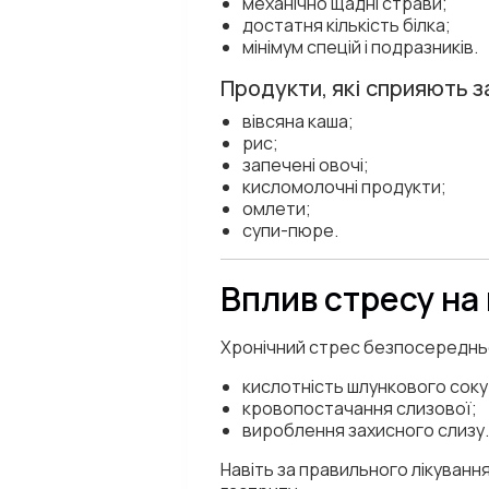
механічно щадні страви;
достатня кількість білка;
мінімум спецій і подразників.
Продукти, які сприяють з
вівсяна каша;
рис;
запечені овочі;
кисломолочні продукти;
омлети;
супи-пюре.
Вплив стресу на
Хронічний стрес безпосередньо
кислотність шлункового соку
кровопостачання слизової;
вироблення захисного слизу.
Навіть за правильного лікуван