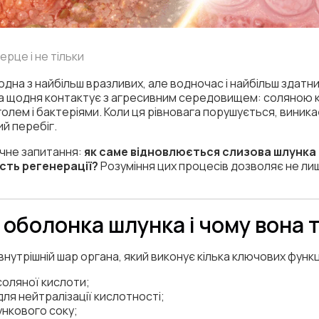
серце і не тільки
дна з найбільш вразливих, але водночас і найбільш здатн
а щодня контактує з агресивним середовищем: соляною 
лем і бактеріями. Коли ця рівновага порушується, виника
й перебіг.
ічне запитання:
як саме відновлюється слизова шлунка 
ість регенерації?
Розуміння цих процесів дозволяє не лиш
 оболонка шлунка і чому вона 
внутрішній шар органа, який виконує кілька ключових функц
 соляної кислоти;
для нейтралізації кислотності;
ункового соку;