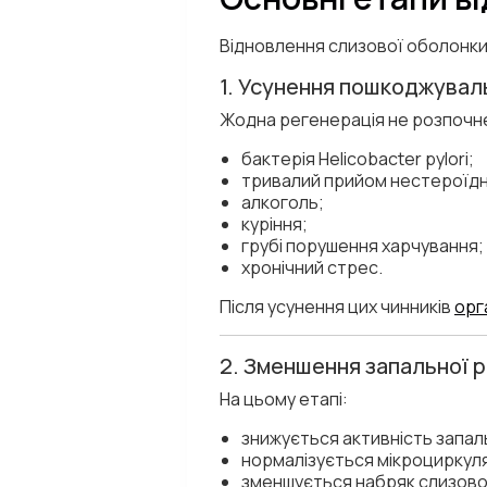
Відновлення слизової оболонки 
1. Усунення пошкоджувал
Жодна регенерація не розпочне
бактерія
Helicobacter pylori
;
тривалий прийом нестероїдн
алкоголь;
куріння;
грубі порушення харчування;
хронічний стрес.
Після усунення цих чинників
орг
2. Зменшення запальної р
На цьому етапі:
знижується активність запал
нормалізується мікроциркуля
зменшується набряк слизово