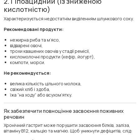
2. Гіпоацидний (із зниженою
кислотністю)
Характеризується недостатнім виділенням шлункового соку.
Рекомендовані продукти:
нежирна риба та м’ясо,
відварені овочі,
трохи квашених овочів у стадії ремісії,
кисломолочні продукти (кефір, йогурт),
компоти, морси.
Не рекомендується:
велика кількість цільного молока,
свіжий хліб і здоба,
їжа “на ходу” або всухом’ятку.
Як забезпечити повноцінне засвоєння поживних
речовин
Хронічний гастрит може порушити засвоєння білків, заліза,
вітаміну B12, кальцію та магнію. Щоб уникнути дефіцитів, слід: