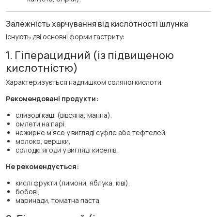
Залежність харчування від кислотності шлунка
Існують дві основні форми гастриту:
1. Гіперацидний (із підвищеною
кислотністю)
Характеризується надлишком соляної кислоти.
Рекомендовані продукти:
слизові каші (вівсяна, манна),
омлети на парі,
нежирне м’ясо у вигляді суфле або тефтелей,
молоко, вершки,
солодкі ягоди у вигляді киселів.
Не рекомендується:
кислі фрукти (лимони, яблука, ківі),
бобові,
маринади, томатна паста.