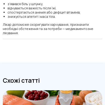
з’явився біль у шлунку,
відчувається важкість після їжі,
спостерігається анемія або дефіцит вітамінів,
знижується апетит і маса тіла.
Лікар допоможе скоригувати харчування, призначити
необхідні обстеження та за потреби — медикаментозне
лікування.
Схожі статті