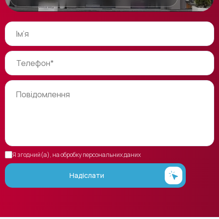
Я згодний(а), на обробку персональних даних
Надіслати