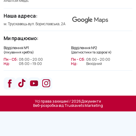
Аналізи Медіс
Наша адреса:
м. Трускавець вул. Бориславська, 2А
Ми працюємо:
Відділення №1
Відділення №2
(лікування хребта)
(діагностики та здоров’я)
Пн - Сб:
08:00 – 20:00
Пн - Сб:
08:00 – 20:00
Нд:
08:00 – 19:00
Нд:
Вихідний
Усі права захищені / 2026
Документи
Веб-розробка від
Truskavets Marketing
Відділення лікування хребта
+38(066) 209 52 46