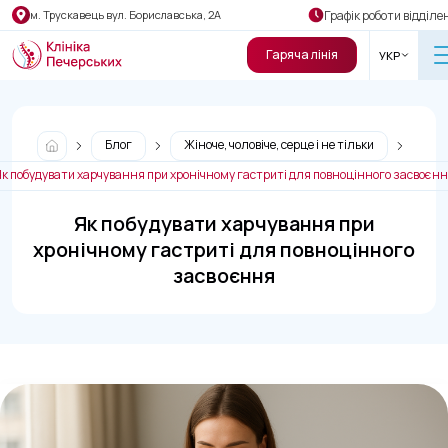
Графік роботи відділе
м. Трускавець вул. Бориславська, 2А
Гаряча лінія
УКР
Блог
Жіноче, чоловіче, серце і не тільки
к побудувати харчування при хронічному гастриті для повноцінного засвоєн
Як побудувати харчування при
хронічному гастриті для повноцінного
засвоєння