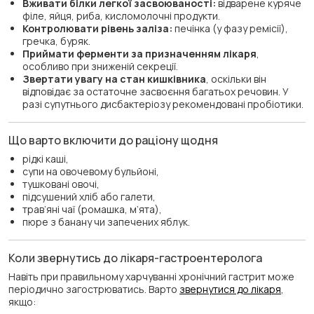
Вживати білки легкої засвоюваності:
відварене куряче
філе, яйця, риба, кисломолочні продукти.
Контролювати рівень заліза:
печінка (у фазу ремісії),
гречка, буряк.
Приймати ферменти за призначенням лікаря
,
особливо при зниженій секреції.
Звертати увагу на стан кишківника
, оскільки він
відповідає за остаточне засвоєння багатьох речовин. У
разі супутнього дисбактеріозу рекомендовані пробіотики.
Що варто включити до раціону щодня
рідкі каші,
супи на овочевому бульйоні,
тушковані овочі,
підсушений хліб або галети,
трав’яні чаї (ромашка, м’ята),
пюре з банану чи запечених яблук.
Коли звернутись до лікаря-гастроентеролога
Навіть при правильному харчуванні хронічний гастрит може
періодично загострюватись. Варто
звернутися до лікаря
,
якщо: