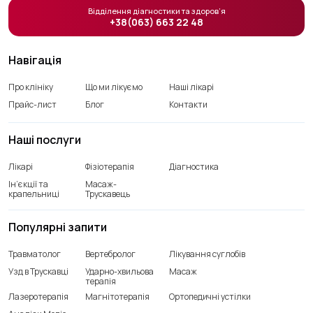
Відділення діагностики та здоров’я
+38(063) 663 22 48
Навігація
Про клініку
Що ми лікуємо
Наші лікарі
Прайс-лист
Блог
Контакти
Наші послуги
Лікарі
Фізіотерапія
Діагностика
Ін’єкції та
Масаж-
крапельниці
Трускавець
Популярні запити
Травматолог
Вертебролог
Лікування суглобів
Узд в Трускавці
Ударно-хвильова
Масаж
терапія
Лазеротерапія
Магнітотерапія
Ортопедичні устілки