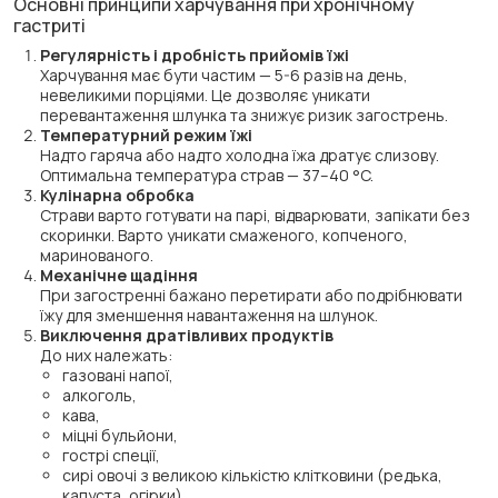
Основні принципи харчування при хронічному
гастриті
Регулярність і дробність прийомів їжі
Харчування має бути частим — 5-6 разів на день,
невеликими порціями. Це дозволяє уникати
перевантаження шлунка та знижує ризик загострень.
Температурний режим їжі
Надто гаряча або надто холодна їжа дратує слизову.
Оптимальна температура страв — 37–40 °C.
Кулінарна обробка
Страви варто готувати на парі, відварювати, запікати без
скоринки. Варто уникати смаженого, копченого,
маринованого.
Механічне щадіння
При загостренні бажано перетирати або подрібнювати
їжу для зменшення навантаження на шлунок.
Виключення дратівливих продуктів
До них належать:
газовані напої,
алкоголь,
кава,
міцні бульйони,
гострі спеції,
сирі овочі з великою кількістю клітковини (редька,
капуста, огірки).