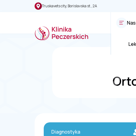
Truskavets city, Borislavska st., 2A
Nas
Le
Ort
Diagnostyka