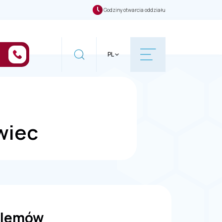
Godziny otwarcia oddziału
PL
wiec
oblemów