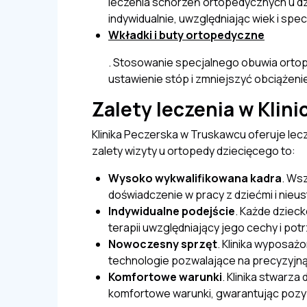
leczenia schorzeń ortopedycznych u dz
indywidualnie, uwzględniając wiek i spe
Wkładki i buty ortopedyczne
. Stosowanie specjalnego obuwia or
ustawienie stóp i zmniejszyć obciążeni
Zalety leczenia w Klini
Klinika Peczerska w Truskawcu oferuje le
zalety wizyty u ortopedy dziecięcego to:
Wysoko wykwalifikowana kadra
. Ws
doświadczenie w pracy z dziećmi i nieu
Indywidualne podejście
. Każde dziec
terapii uwzględniający jego cechy i pot
Nowoczesny sprzęt
. Klinika wyposaż
technologie pozwalające na precyzyjną
Komfortowe warunki
. Klinika stwarza
komfortowe warunki, gwarantując pozyty