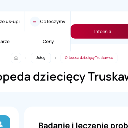
ze usługi
Co leczymy
Infolinia
karze
Ceny
Usługi
Ortopeda dziecięcy Truskawiec
opeda dziecięcy Truska
Badanie i leczenie pr