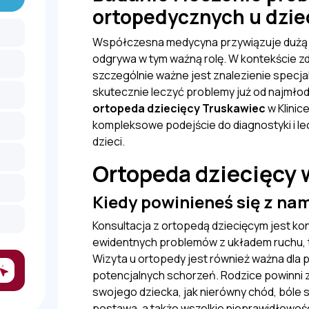
ortopedycznych u dzie
Współczesna medycyna przywiązuje dużą w
odgrywa w tym ważną rolę. W kontekście 
szczególnie ważne jest znalezienie specjali
skutecznie leczyć problemy już od najmłods
ortopeda dziecięcy Truskawiec
w Klinic
kompleksowe podejście do diagnostyki i l
dzieci.
Ortopeda dziecięcy
Kiedy powinieneś się z na
Konsultacja z ortopedą dziecięcym jest ko
ewidentnych problemów z układem ruchu, ta
Wizyta u ortopedy jest również ważna dla pr
potencjalnych schorzeń. Rodzice powinni 
swojego dziecka, jak nierówny chód, bóle
postawa, a także wszelkie nieprawidłowoś