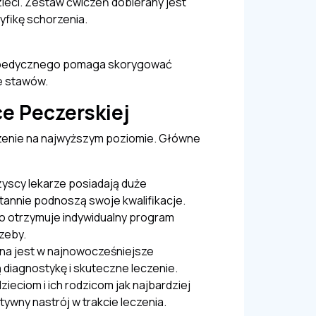
ieci. Zestaw ćwiczeń dobierany jest
cyfikę schorzenia.
topedycznego pomaga skorygować
e stawów.
ce Peczerskiej
czenie na najwyższym poziomie. Główne
zyscy lekarze posiadają duże
stannie podnoszą swoje kwalifikacje.
ko otrzymuje indywidualny program
rzeby.
ona jest w najnowocześniejsze
 diagnostykę i skuteczne leczenie.
 dzieciom i ich rodzicom jak najbardziej
wny nastrój w trakcie leczenia.