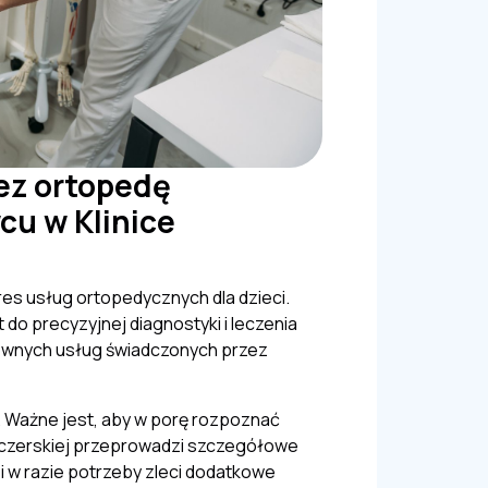
ez ortopedę
cu w Klinice
res usług ortopedycznych dla dzieci.
o precyzyjnej diagnostyki i leczenia
ównych usług świadczonych przez
. Ważne jest, aby w porę rozpoznać
Peczerskiej przeprowadzi szczegółowe
 i w razie potrzeby zleci dodatkowe