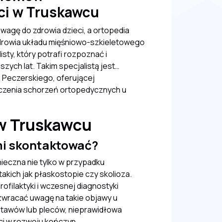
ci w Truskawcu
agę do zdrowia dzieci, a ortopedia
zdrowia układu mięśniowo-szkieletowego
sty, który potrafi rozpoznać i
zych lat. Takim specjalistą jest…
e Peczerskiego, oferującej
eczenia schorzeń ortopedycznych u
 w Truskawcu
mi skontaktować?
nieczna nie tylko w przypadku
kich jak płaskostopie czy skolioza.
ofilaktyki i wczesnej diagnostyki
zwracać uwagę na takie objawy u
 stawów lub pleców, nieprawidłowa
ci w rozwoju kończyn.