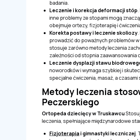
badania.
Leczenie i korekcja deformacji stóp
.
inne problemy ze stopami mogą znaczą
obejmuje ortezy, fizjoterapię i ćwiczeni
Korekta postawy i leczenie skoliozy
.
prowadzić do poważnych problemów w p
stosuje zarówno metody leczenia zach
zależności od stopnia zaawansowania 
Leczenie dysplazji stawu biodroweg
noworodków i wymaga szybkiej i skutec
specjalne ćwiczenia, masaż, a czasam
Metody leczenia stoso
Peczerskiego
Ortopeda dziecięcy w Truskawcu
Stosuj
leczenia, spełniające międzynarodowe sta
Fizjoterapia
i gimnastyki leczniczej
.