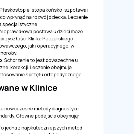
 Płaskostopie, stopa końsko-szpotawa i
co wpłynąć na rozwój dziecka. Leczenie
a specjalistyczne.
 Nieprawidłowa postawa u dzieci może
rzyszłości. Klinika Peczerskiego
owawczego, jak i operacyjnego, w
choroby.
o
. Schorzenie to jest powszechne u
znej korekcji. Leczenie obejmuje
i stosowanie sprzętu ortopedycznego.
wane w Klinice
e nowoczesne metody diagnostyki i
ndardy. Główne podejścia obejmują:
 To jedna z najskuteczniejszych metod