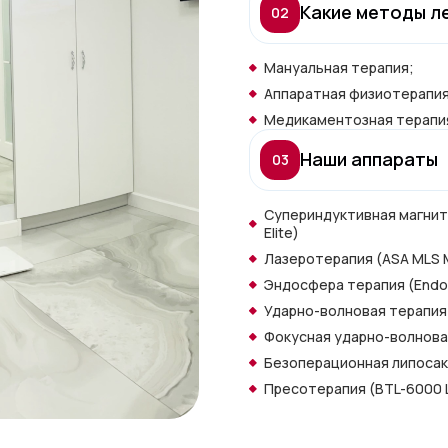
Какие методы л
02
Мануальная терапия;
Аппаратная физиотерапи
Медикаментозная терапи
Наши аппараты
03
Супериндуктивная магнито
Elite)
Лазеротерапия (ASA MLS 
Эндосфера терапия (Endos
Ударно-волновая терапия 
Фокусная ударно-волнова
Безоперационная липосакц
Пресотерапия (BTL-6000 