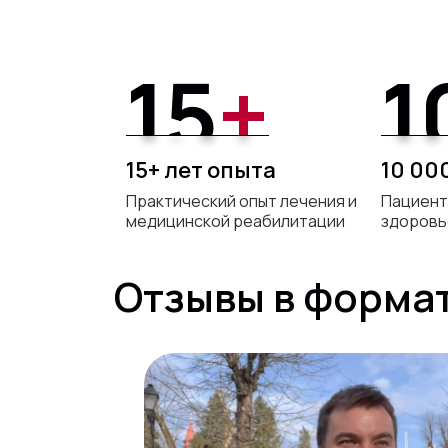
15
+
1
15
+
1
15+ лет опыта
10 00
Практический опыт лечения и
Пациент
медицинской реабилитации
здоровь
Отзывы в форма