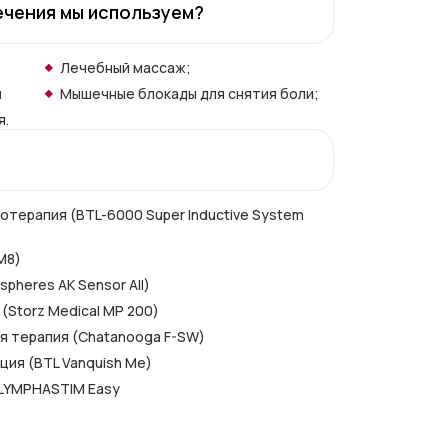
ечения мы используем?
Лечебный массаж;
я
Мышечные блокады для снятия боли;
я.
терапия (BTL-6000 Super Inductive System
M8)
pheres AK Sensor All)
(Storz Medical MP 200)
я терапия (Chatanooga F-SW)
ия (BTL Vanquish Me)
LYMPHASTIM Easy