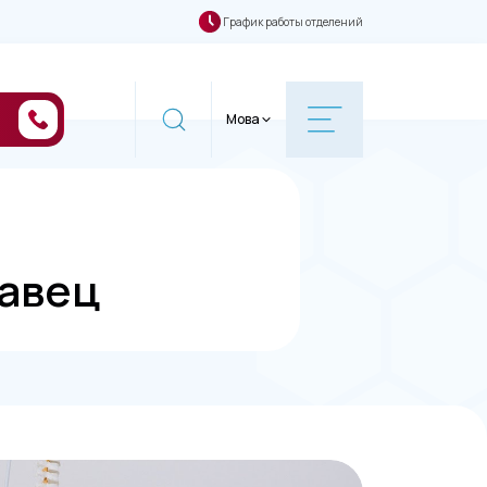
График работы отделений
Мова
кавец