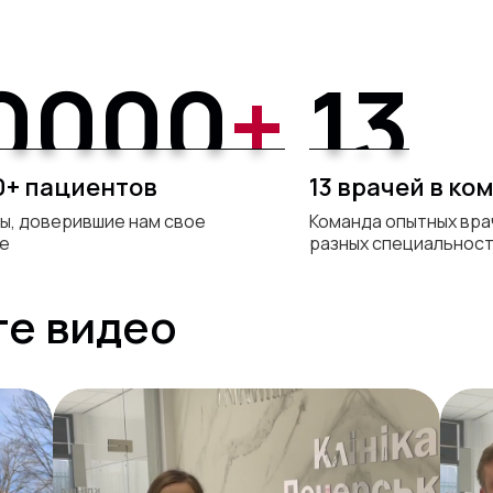
0000
+
13
0000
+
13
0+ пациентов
13 врачей в ко
ы, доверившие нам свое
Команда опытных вр
е
разных специальнос
те видео