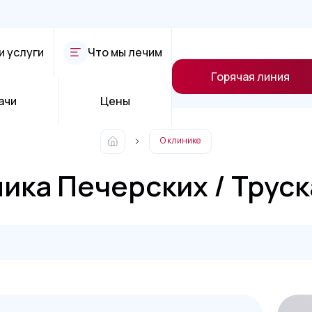
и услуги
Что мы лечим
Горячая линия
ачи
Цены
О клинике
ика Печерских / Трус