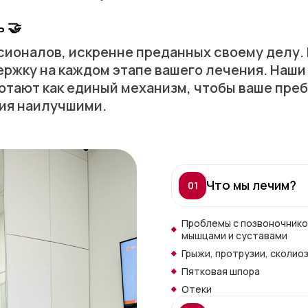
 🤝
сионалов, искренне преданных своему делу.
ржку на каждом этапе вашего лечения. Наши
тают как единый механизм, чтобы ваше преб
ия наилучшими.
Что мы лечим?
01
Проблемы с позвоночнико
мышцами и суставами
Грыжи, протрузии, сколио
Пятковая шпора
Отеки