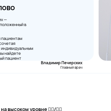
лово
их —
сположенный в
м пациентам
 сочетая
с индивидуальным
 вы найдете
дый пациент
Владимир Печерских
Главный врач
е
высоком уровне 👨‍⚕️/👩‍⚕️