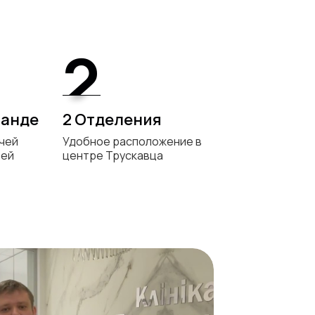
2
2
манде
2 Отделения
ачей
Удобное расположение в
тей
центре Трускавца