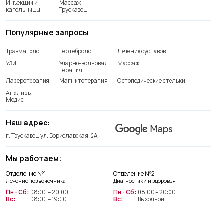
Инъекции и
Массаж-
капельницы
Трускавец
Популярные запросы
Травматолог
Вертебролог
Лечение суставов
УЗИ
Ударно-волновая
Массаж
терапия
Лазеротерапия
Магнитотерапия
Ортопедические стельки
Анализы
Медис
Наш адрес:
г. Трускавец ул. Бориславская, 2А
Мы работаем:
Отделение лечения позвоночника
Отделение №1
Отделение №2
+38(066) 209 52 46
Лечение позвоночника
Диагностики и здоровья
Пн - Сб:
08:00 – 20:00
Пн - Сб:
08:00 – 20:00
Вс:
08:00 – 19:00
Вс:
Выходной
Отделение диагностики и
здоровья