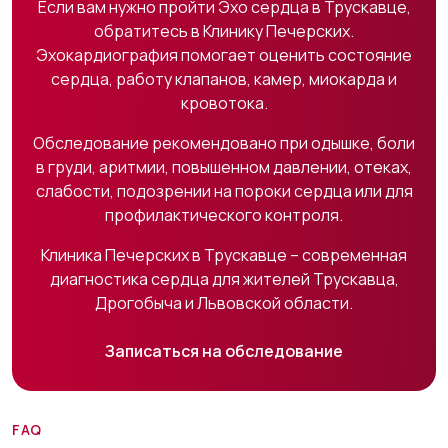
Если вам нужно пройти Эхо сердца в Трускавце,
обратитесь в Клинику Печерских.
Эхокардиография помогает оценить состояние
сердца, работу клапанов, камер, миокарда и
кровотока.
Обследование рекомендовано при одышке, боли
в груди, аритмии, повышенном давлении, отеках,
слабости, подозрении на пороки сердца или для
профилактического контроля.
Клиника Печерских в Трускавце – современная
диагностика сердца для жителей Трускавца,
Дрогобыча и Львовской области.
Записаться на обследование
FAQ