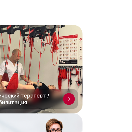
ический терапевт /
билитация