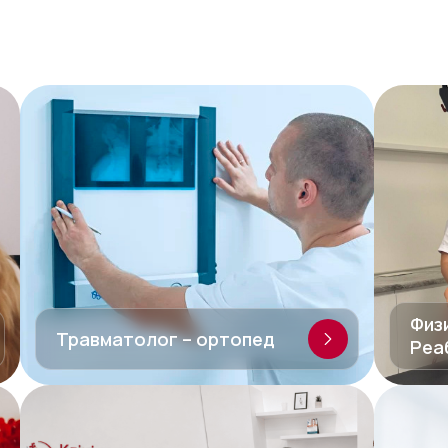
Физ
Травматолог – ортопед
Реа