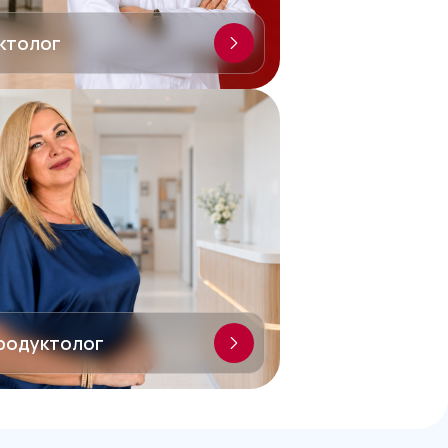
ктолог
родуктолог