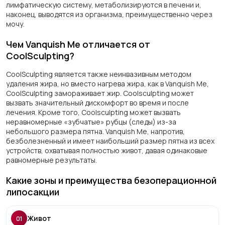
лимфатическую систему, метаболизируются в печени и,
наконец, выводятся из организма, преимущественно через
мочу.
Чем Vanquish Me отличается от
CoolSculpting?
CoolSculpting является также неинвазивным методом
удаления жира, но вместо нагрева жира, как в Vanquish Me,
CoolSculpting замораживает жир. Coolsculpting может
вызвать значительный дискомфорт во время и после
лечения. Кроме того, Coolsculpting может вызвать
неравномерные «зубчатые» рубцы (следы) из-за
небольшого размера пятна. Vanquish Me, напротив,
безболезненный и имеет наибольший размер пятна из всех
устройств, охватывая полностью живот, давая одинаковые
равномерные результаты.
Какие зоны и преимущества безоперационной
липосакции
Живот
01