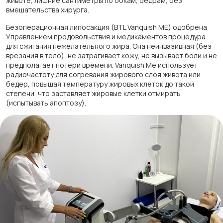
животе, лишние сантиметры по бокам, бедрам, без
вмешательства хирурга.
Безоперационная липосакция (BTL Vanquish ME) одобрена
Управлением продовольствия и медикаментов процедура
для сжигания нежелательного жира. Она неинвазивная (без
врезания в тело), не затрагивает кожу, не вызывает боли и не
предполагает потери времени. Vanquish Me использует
радиочастоту для согревания жирового слоя живота или
бедер, повышая температуру жировых клеток до такой
степени, что заставляет жировые клетки отмирать
(испытывать апоптозу).