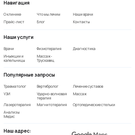
Навигация
О клинике
Что мы лечим
Наши врачи
Прайс-лист
Блог
Контакты
Наши услуги
Врачи
Физиотерапия
Диагностика
Инъекции и
Массаж-
капельницы
Трускавец
Популярные запросы
Травматолог
Вертебролог
Лечение суставов
УЗИ
Ударно-волновая
Массаж
терапия
Лазеротерапия
Магнитотерапия
Ортопедические стельки
Анализы
Медис
Наш адрес: