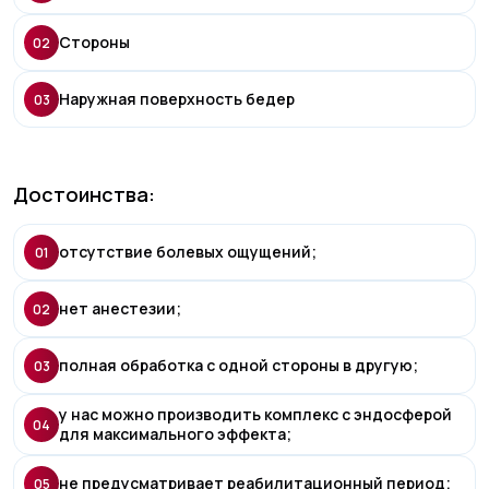
Стороны
02
Наружная поверхность бедер
03
Достоинства:
отсутствие болевых ощущений;
01
нет анестезии;
02
полная обработка с одной стороны в другую;
03
у нас можно производить комплекс с эндосферой
04
для максимального эффекта;
не предусматривает реабилитационный период;
05