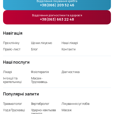
Відділення лікування хребта
+38(066) 209 52 46
Відділення діагностики та здоров’я
+38(063) 663 22 48
Навігація
Про клініку
Що ми лікуємо
Наші лікарі
Прайс-лист
Блог
Контакти
Наші послуги
Лікарі
Фізіотерапія
Діагностика
Ін’єкції та
Масаж-
крапельниці
Трускавець
Популярні запити
Травматолог
Вертебролог
Лікування суглобів
Узд в Трускавці
Ударно-хвильова
Масаж
терапія