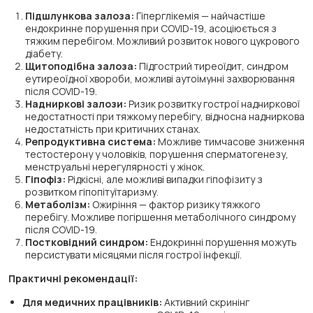
Підшлункова залоза:
Гіперглікемія — найчастіше
ендокринне порушення при COVID-19, асоціюється з
тяжким перебігом. Можливий розвиток нового цукрового
діабету.
Щитоподібна залоза:
Підгострий тиреоїдит, синдром
еутиреоїдної хвороби, можливі аутоімунні захворювання
після COVID-19.
Надниркові залози:
Ризик розвитку гострої надниркової
недостатності при тяжкому перебігу, відносна надниркова
недостатність при критичних станах.
Репродуктивна система:
Можливе тимчасове зниження
тестостерону у чоловіків, порушення сперматогенезу,
менструальні нерегулярності у жінок.
Гіпофіз:
Рідкісні, але можливі випадки гіпофізиту з
розвитком гіпопітуїтаризму.
Метаболізм:
Ожиріння — фактор ризику тяжкого
перебігу. Можливе погіршення метаболічного синдрому
після COVID-19.
Постковідний синдром:
Ендокринні порушення можуть
персистувати місяцями після гострої інфекції.
Практичні рекомендації:
Для медичних працівників:
Активний скринінг