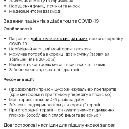
Зниження апетиту та харчування
Порушення функції печінки та нирок
Медикаментозні взаємодії
Ведення пацієнтів з діабетом та COVID-19
Особливості:
Пацієнти з
діабетом мають вищий ризик
тяжкого перебігу
COVID-19
Необхідний частіший моніторинг глюкози
Можлива потреба в корекції доз інсуліну (зазвичай
збільшення на 20-50%)
Важливість контролю кетонів при високій глікемії
Забезпечення адекватної гідратації
Рекомендації:
Продовжувати прийом цукрознижувальних препаратів
(крім метформіну при тяжкому перебігу з гіпоксією)
Моніторинг глюкози 4-6 разів на добу
Зв’язок з ендокринологом для корекції терапії
При стероїдній терапії — очікувати значне підвищення
глюкози (особливо післяобідньої та вечірньої)
Довгострокові наслідки для підшлункової залози