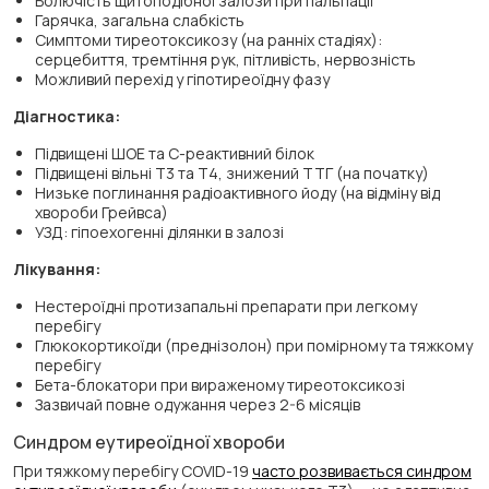
Болючість щитоподібної залози при пальпації
Гарячка, загальна слабкість
Симптоми тиреотоксикозу (на ранніх стадіях):
серцебиття, тремтіння рук, пітливість, нервозність
Можливий перехід у гіпотиреоїдну фазу
Діагностика:
Підвищені ШОЕ та С-реактивний білок
Підвищені вільні Т3 та Т4, знижений ТТГ (на початку)
Низьке поглинання радіоактивного йоду (на відміну від
хвороби Грейвса)
УЗД: гіпоехогенні ділянки в залозі
Лікування:
Нестероїдні протизапальні препарати при легкому
перебігу
Глюкокортикоїди (преднізолон) при помірному та тяжкому
перебігу
Бета-блокатори при вираженому тиреотоксикозі
Зазвичай повне одужання через 2-6 місяців
Синдром еутиреоїдної хвороби
При тяжкому перебігу COVID-19
часто розвивається синдром