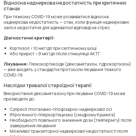
Відносна надниркова недостатність при критичних
станах
При тяжкому COVID-19 може розвиватися відносна
надниркова недостатність — стан, коли функція надниркових
залоз недостатня для адекватної відповіді на стрес.
Діагностичні критерії:
Кортизол <10 мкг/дл при септичному шоці
Або приріст <9 мкг/дл після стимуляції АКТГ
Лікування:
Глюкокортикоїди (дексаметазон, гідрокортизон)
— вже входять у стандартні протоколи лікування тяжкого
COVID-19.
Наслідки тривалої стероїдної терапії
Використання дексаметазону при лікуванні COVID-19 може
призводити до:
Супресії гіпоталамо-гіпофізарно-надниркової осі
Ятрогенного гіперкортицизму (синдрому Кушинга)
Необхідності повільного зниження дози (тейперінгу) після
завершення лікування
Можливої транзиторної надниркової недостатності після