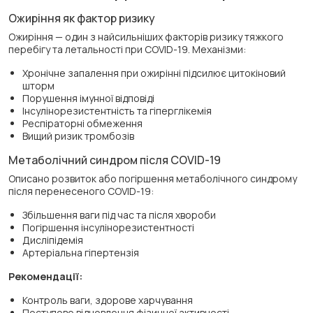
Ожиріння як фактор ризику
Ожиріння — один з найсильніших факторів ризику тяжкого
перебігу та летальності при COVID-19. Механізми:
Хронічне запалення при ожирінні підсилює цитокіновий
шторм
Порушення імунної відповіді
Інсулінорезистентність та гіперглікемія
Респіраторні обмеження
Вищий ризик тромбозів
Метаболічний синдром після COVID-19
Описано розвиток або погіршення метаболічного синдрому
після перенесеного COVID-19:
Збільшення ваги під час та після хвороби
Погіршення інсулінорезистентності
Дисліпідемія
Артеріальна гіпертензія
Рекомендації:
Контроль ваги, здорове харчування
Поступове відновлення фізичної активності