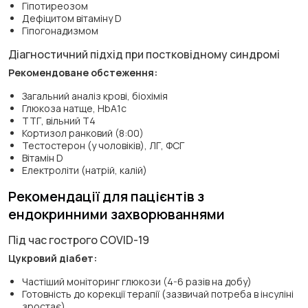
Гіпотиреозом
Дефіцитом вітаміну D
Гіпогонадизмом
Діагностичний підхід при постковідному синдромі
Рекомендоване обстеження:
Загальний аналіз крові, біохімія
Глюкоза натще, HbA1c
ТТГ, вільний Т4
Кортизол ранковий (8:00)
Тестостерон (у чоловіків), ЛГ, ФСГ
Вітамін D
Електроліти (натрій, калій)
Рекомендації для пацієнтів з
ендокринними захворюваннями
Під час гострого COVID-19
Цукровий діабет:
Частіший моніторинг глюкози (4-6 разів на добу)
Готовність до корекції терапії (зазвичай потреба в інсуліні
зростає)