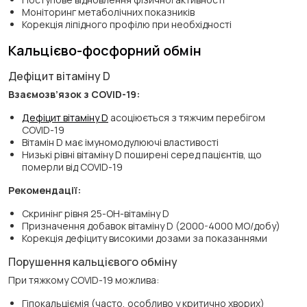
Моніторинг метаболічних показників
Корекція ліпідного профілю при необхідності
Кальцієво-фосфорний обмін
Дефіцит вітаміну D
Взаємозв’язок з COVID-19:
Дефіцит вітаміну D
асоціюється з тяжчим перебігом
COVID-19
Вітамін D має імуномодулюючі властивості
Низькі рівні вітаміну D поширені серед пацієнтів, що
померли від COVID-19
Рекомендації:
Скринінг рівня 25-ОН-вітаміну D
Призначення добавок вітаміну D (2000-4000 МО/добу)
Корекція дефіциту високими дозами за показаннями
Порушення кальцієвого обміну
При тяжкому COVID-19 можлива:
Гіпокальціємія (часто, особливо у критично хворих)