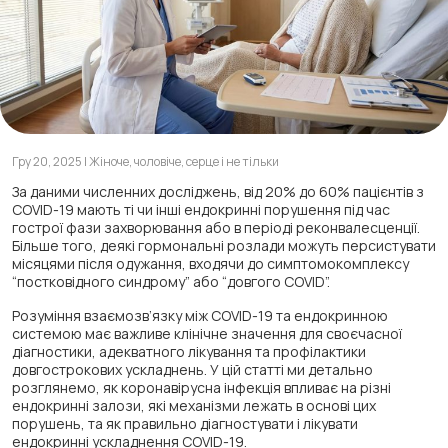
Гру 20, 2025 | Жіноче, чоловіче, серце і не тільки
За даними численних досліджень, від 20% до 60% пацієнтів з
COVID-19 мають ті чи інші ендокринні порушення під час
гострої фази захворювання або в періоді реконвалесценції.
Більше того, деякі гормональні розлади можуть персистувати
місяцями після одужання, входячи до симптомокомплексу
“постковідного синдрому” або “довгого COVID”.
Розуміння взаємозв’язку між COVID-19 та ендокринною
системою має важливе клінічне значення для своєчасної
діагностики, адекватного лікування та профілактики
довгострокових ускладнень. У цій статті ми детально
розглянемо, як коронавірусна інфекція впливає на різні
ендокринні залози, які механізми лежать в основі цих
порушень, та як правильно діагностувати і лікувати
ендокринні ускладнення COVID-19.