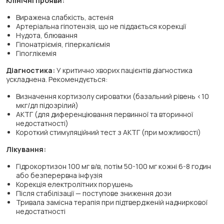
Клінічні прояви:
Виражена слабкість, астенія
Артеріальна гіпотензія, що не піддається корекції
Нудота, блювання
Гіпонатріємія, гіперкаліємія
Гіпоглікемія
Діагностика:
У критично хворих пацієнтів діагностика
ускладнена. Рекомендується:
Визначення кортизолу сироватки (базальний рівень <10
мкг/дл підозрілий)
АКТГ (для диференціювання первинної та вторинної
недостатності)
Короткий стимуляційний тест з АКТГ (при можливості)
Лікування:
Гідрокортизон 100 мг в/в, потім 50-100 мг кожні 6-8 годин
або безперервна інфузія
Корекція електролітних порушень
Після стабілізації — поступове зниження дози
Тривала замісна терапія при підтвердженій надниркової
недостатності