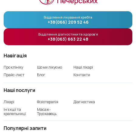
Відділення лікування хребта
+38(066) 209 52 46
Відділення діагностики та здоров’я
+38(063) 663 22 48
Навігація
Про клініку
Що ми лікуємо
Наші лікарі
Прайс-лист
Блог
Контакти
Наші послуги
Лікарі
Фізіотерапія
Діагностика
Ін’єкції та
Масаж-
крапельниці
Трускавець
Популярні запити