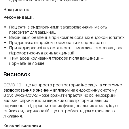
Вакцинація
Рекомендації:
Пацієнти з ендокринними захворюваннями мають
пріоритет для вакцинації
Вакцинація безпечна при компенсованих ендокринопатіях
Продовжувати прийом гормональних препаратів
При надниркової недостатності — можлива стресова доза
гідрокортизону в день вакцинації
Тимчасові коливання глюкози після вакцинації —
нормальне явище
Висновок
COVID-19 — це не просто респіраторна інфекція, а
системне
захворювання з значним впливом
на ендокринну систему.
Вірус SARS-CoV-2 може вражати практично всі ендокринні
залози, спричиняючи широкий спектр гормональних
порушень — від транзиторних функціональних розладів до
стійких ендокринопатій, що потребують довготривалого
лікування.
Ключові висновки: