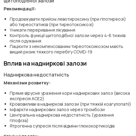
щитоподібної залози
Рекомендації:
Продовжувати прийом левотироксину (при гіпотиреозі)
або тиреостатиків (при тиреотоксикозі)
Уникати переривання лікування
Контроль функції щитоподібної залози через 4-6 тижнів
після одужання
Пацієнти з некомпенсованим тиреотоксикозом мають
вищий ризик тяжкого перебігу COVID-19
Вплив на надниркові залози
Надниркова недостатність
Механізми розвитку:
Пряме вірусне ураження кори надниркових залоз (висока
експресія ACE2)
Крововиливи в надниркові залози (при тяжкій коагулопатії)
Інфаркти надниркових залоз через тромбози
Центральна надниркова недостатність (ураження
гіпофіза)
Ятрогенна супресія після відміни глюкокортикоїдів