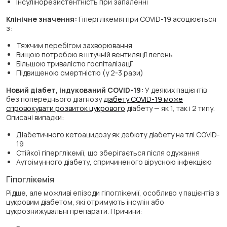
Інсулінорезистентність при запаленні
Клінічне значення:
Гіперглікемія при COVID-19 асоціюється
з:
Тяжчим перебігом захворювання
Вищою потребою в штучній вентиляції легень
Більшою тривалістю госпіталізації
Підвищеною смертністю (у 2-3 рази)
Новий діабет, індукований COVID-19:
У деяких пацієнтів
без попереднього діагнозу
діабету COVID-19 може
спровокувати розвиток цукрового
діабету — як 1, так і 2 типу.
Описані випадки:
Діабетичного кетоацидозу як дебюту діабету на тлі COVID-
19
Стійкої гіперглікемії, що зберігається після одужання
Аутоімунного діабету, спричиненого вірусною інфекцією
Гіпоглікемія
Рідше, але можливі епізоди гіпоглікемії, особливо у пацієнтів з
цукровим діабетом, які отримують інсулін або
цукрознижувальні препарати. Причини: