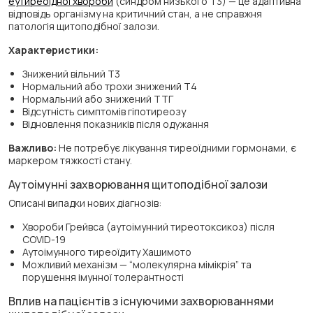
еутиреоїдної хвороби
(синдром низького Т3) — це адаптивна
відповідь організму на критичний стан, а не справжня
патологія щитоподібної залози.
Характеристики:
Знижений вільний Т3
Нормальний або трохи знижений Т4
Нормальний або знижений ТТГ
Відсутність симптомів гіпотиреозу
Відновлення показників після одужання
Важливо:
Не потребує лікування тиреоїдними гормонами, є
маркером тяжкості стану.
Аутоімунні захворювання щитоподібної залози
Описані випадки нових діагнозів:
Хвороби Грейвса (аутоімунний тиреотоксикоз) після
COVID-19
Аутоімунного тиреоїдиту Хашимото
Можливий механізм — “молекулярна мімікрія” та
порушення імунної толерантності
Вплив на пацієнтів з існуючими захворюваннями