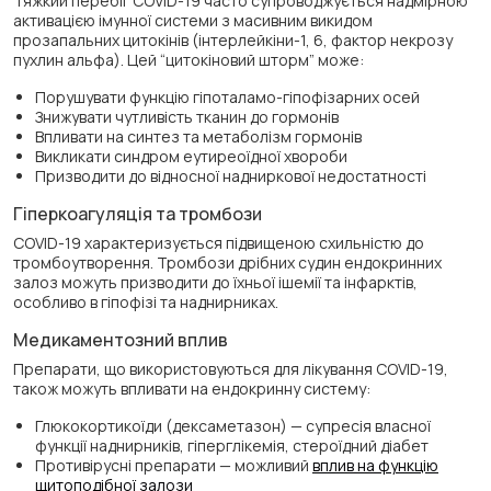
Тяжкий перебіг COVID-19 часто супроводжується надмірною
активацією імунної системи з масивним викидом
прозапальних цитокінів (інтерлейкіни-1, 6, фактор некрозу
пухлин альфа). Цей “цитокіновий шторм” може:
Порушувати функцію гіпоталамо-гіпофізарних осей
Знижувати чутливість тканин до гормонів
Впливати на синтез та метаболізм гормонів
Викликати синдром еутиреоїдної хвороби
Призводити до відносної надниркової недостатності
Гіперкоагуляція та тромбози
COVID-19 характеризується підвищеною схильністю до
тромбоутворення. Тромбози дрібних судин ендокринних
залоз можуть призводити до їхньої ішемії та інфарктів,
особливо в гіпофізі та наднирниках.
Медикаментозний вплив
Препарати, що використовуються для лікування COVID-19,
також можуть впливати на ендокринну систему:
Глюкокортикоїди (дексаметазон) — супресія власної
функції наднирників, гіперглікемія, стероїдний діабет
Противірусні препарати — можливий
вплив на функцію
щитоподібної залози