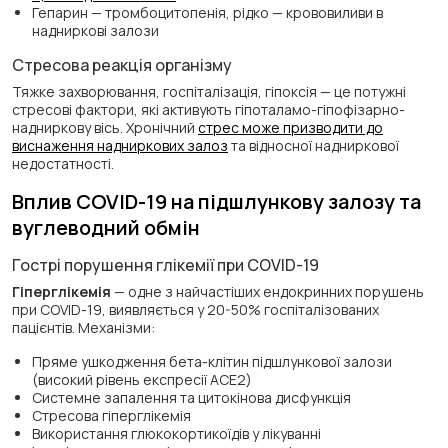
Гепарин — тромбоцитопенія, рідко — крововиливи в
надниркові залози
Стресова реакція організму
Тяжке захворювання, госпіталізація, гіпоксія — це потужні
стресові фактори, які активують гіпоталамо-гіпофізарно-
надниркову вісь. Хронічний
стрес може призводити до
виснаження надниркових залоз
та відносної надниркової
недостатності.
Вплив COVID-19 на підшлункову залозу та
вуглеводний обмін
Гострі порушення глікемії при COVID-19
Гіперглікемія
— одне з найчастіших ендокринних порушень
при COVID-19, виявляється у 20-50% госпіталізованих
пацієнтів. Механізми:
Пряме ушкодження бета-клітин підшлункової залози
(високий рівень експресії ACE2)
Системне запалення та цитокінова дисфункція
Стресова гіперглікемія
Використання глюкокортикоїдів у лікуванні