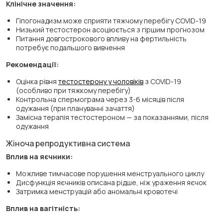
Клінічне значення:
Гіпогонадизм може сприяти тяжчому перебігу COVID-19
Низький тестостерон асоціюється з гіршим прогнозом
Питання довгострокового впливу на фертильність
потребує подальшого вивчення
Рекомендації:
Оцінка рівня
тестостерону у чоловіків
з COVID-19
(особливо при тяжкому перебігу)
Контрольна спермограма через 3-6 місяців після
одужання (при плануванні зачаття)
Замісна терапія тестостероном — за показаннями, після
одужання
Жіноча репродуктивна система
Вплив на яєчники:
Можливе тимчасове порушення менструального циклу
Дисфункція яєчників описана рідше, ніж ураження яєчок
Затримка менструацій або аномальні кровотечі
Вплив на вагітність: