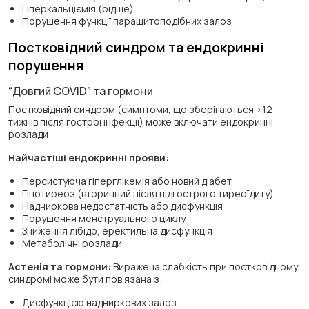
Гіперкальціємія (рідше)
Порушення функції паращитоподібних залоз
Постковідний синдром та ендокринні
порушення
“Довгий COVID” та гормони
Постковідний синдром (симптоми, що зберігаються >12
тижнів після гострої інфекції) може включати ендокринні
розлади:
Найчастіші ендокринні прояви:
Персистуюча гіперглікемія або новий діабет
Гіпотиреоз (вторинний після підгострого тиреоїдиту)
Надниркова недостатність або дисфункція
Порушення менструального циклу
Зниження лібідо, еректильна дисфункція
Метаболічні розлади
Астенія та гормони:
Виражена слабкість при постковідному
синдромі може бути пов’язана з:
Дисфункцією надниркових залоз