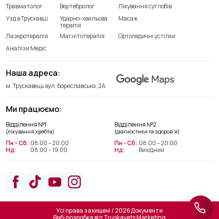
Травматолог
Вертебролог
Лікування суглобів
Узд в Трускавці
Ударно-хвильова
Масаж
терапія
Лазеротерапія
Магнітотерапія
Ортопедичні устілки
Аналізи Медіс
Наша адреса:
м. Трускавець вул. Бориславська, 2А
Ми працюємо:
Відділення лікування хребта
Відділення №1
Відділення №2
+38(066) 209 52 46
(лікування хребта)
(діагностики та здоров’я)
Пн - Сб:
08:00 – 20:00
Пн - Сб:
08:00 – 20:00
Нд:
08:00 – 19:00
Нд:
Вихідний
Відділення діагностики та
здоров’я
+38(063) 663 22 48
Усі права захищені / 2026
Документи
Веб-розробка від
Truskavets Marketing