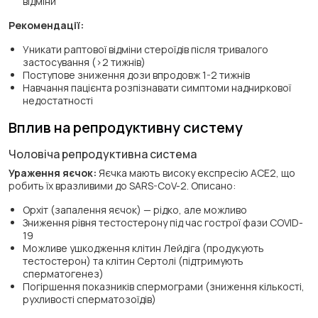
відміни
Рекомендації:
Уникати раптової відміни стероїдів після тривалого
застосування (>2 тижнів)
Поступове зниження дози впродовж 1-2 тижнів
Навчання пацієнта розпізнавати симптоми надниркової
недостатності
Вплив на репродуктивну систему
Чоловіча репродуктивна система
Ураження яєчок:
Яєчка мають високу експресію ACE2, що
робить їх вразливими до SARS-CoV-2. Описано:
Орхіт (запалення яєчок) — рідко, але можливо
Зниження рівня тестостерону під час гострої фази COVID-
19
Можливе ушкодження клітин Лейдіга (продукують
тестостерон) та клітин Сертолі (підтримують
сперматогенез)
Погіршення показників спермограми (зниження кількості,
рухливості сперматозоїдів)