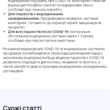
ендокринних порушень при COVID-19, моніторинг глюкози,
функції щитоподібної залози та надниркових залоз,
особливо при тяжкому перебігу.
Для пацієнтів з ендокринними
захворюваннями:
Продовжувати лікування, частіший
моніторинг, готовність до корекції терапії, вакцинація як
пріоритет.
Для всіх пацієнтів після COVID-19:
Контрольне
обстеження ендокринної системи через 1-3 місяці,
особливо при персистуючих симптомах.
Розуміння взаємодії між COVID-19 та ендокринною системою
продовжує поглиблюватися. Мультидисциплінарний підхід з
залученням ендокринологів до ведення пацієнтів з COVID-19
дозволить покращити діагностику, лікування та прогноз, а
також запобігти довгостроковим ендокринним ускладненням
цієї пандемії.
Схожі статті