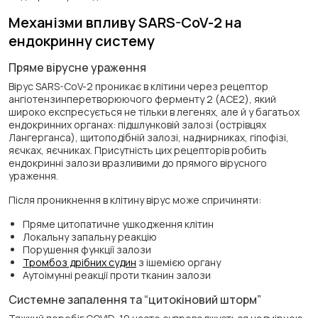
Механізми впливу SARS-CoV-2 на
ендокринну систему
Пряме вірусне ураження
Вірус SARS-CoV-2 проникає в клітини через рецептор
ангіотензинперетворюючого ферменту 2 (ACE2), який
широко експресується не тільки в легенях, але й у багатьох
ендокринних органах: підшлунковій залозі (острівцях
Лангерганса), щитоподібній залозі, наднирниках, гіпофізі,
яєчках, яєчниках. Присутність цих рецепторів робить
ендокринні залози вразливими до прямого вірусного
ураження.
Після проникнення в клітину вірус може спричиняти:
Пряме цитопатичне ушкодження клітин
Локальну запальну реакцію
Порушення функції залози
Тромбоз дрібних судин
з ішемією органу
Аутоімунні реакції проти тканин залози
Системне запалення та “цитокіновий шторм”