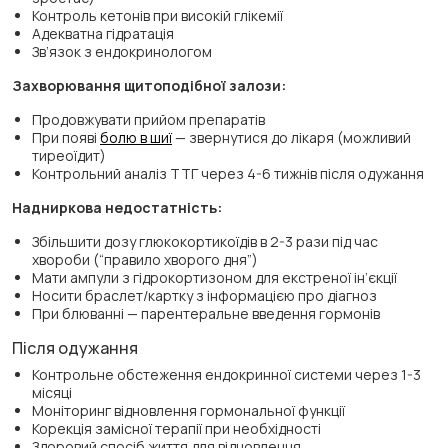
Контроль кетонів при високій глікемії
Адекватна гідратація
Зв’язок з ендокринологом
Захворювання щитоподібної залози:
Продовжувати прийом препаратів
При появі
болю в шиї
— звернутися до лікаря (можливий
тиреоїдит)
Контрольний аналіз ТТГ через 4-6 тижнів після одужання
Надниркова недостатність:
Збільшити дозу глюкокортикоїдів в 2-3 рази під час
хвороби (“правило хворого дня”)
Мати ампули з гідрокортизоном для екстреної ін’єкції
Носити браслет/картку з інформацією про діагноз
При блюванні — парентеральне введення гормонів
Після одужання
Контрольне обстеження ендокринної системи через 1-3
місяці
Моніторинг відновлення гормональної функції
Корекція замісної терапії при необхідності
Здоровий спосіб життя для відновлення