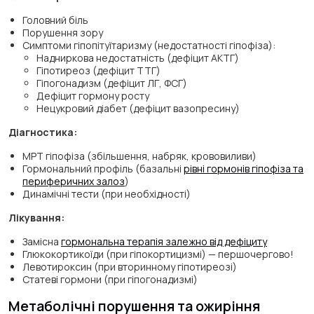
Головний біль
Порушення зору
Симптоми гіпопітуїтаризму (недостатності гіпофіза):
Надниркова недостатність (дефіцит АКТГ)
Гіпотиреоз (дефіцит ТТГ)
Гіпогонадизм (дефіцит ЛГ, ФСГ)
Дефіцит гормону росту
Нецукровий діабет (дефіцит вазопресину)
Діагностика:
МРТ гіпофіза (збільшення, набряк, крововиливи)
Гормональний профіль (базальні
рівні гормонів гіпофіза та
периферичних залоз
)
Динамічні тести (при необхідності)
Лікування:
Замісна
гормональна терапія залежно від дефіциту
Глюкокортикоїди (при гіпокортицизмі) — першочергово!
Левотироксин (при вторинному гіпотиреозі)
Статеві гормони (при гіпогонадизмі)
Метаболічні порушення та ожиріння