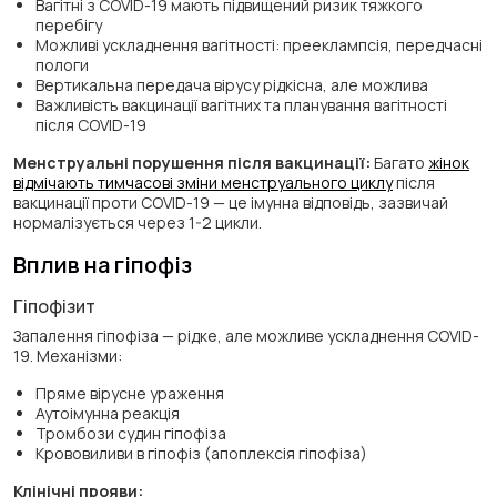
Вагітні з COVID-19 мають підвищений ризик тяжкого
перебігу
Можливі ускладнення вагітності: прееклампсія, передчасні
пологи
Вертикальна передача вірусу рідкісна, але можлива
Важливість вакцинації вагітних та планування вагітності
після COVID-19
Менструальні порушення після вакцинації:
Багато
жінок
відмічають тимчасові зміни менструального циклу
після
вакцинації проти COVID-19 — це імунна відповідь, зазвичай
нормалізується через 1-2 цикли.
Вплив на гіпофіз
Гіпофізит
Запалення гіпофіза — рідке, але можливе ускладнення COVID-
19. Механізми:
Пряме вірусне ураження
Аутоімунна реакція
Тромбози судин гіпофіза
Крововиливи в гіпофіз (апоплексія гіпофіза)
Клінічні прояви: