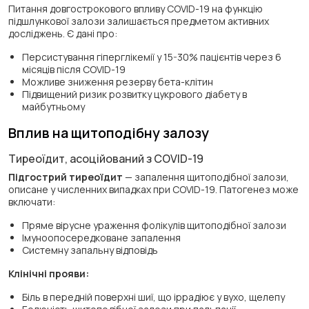
Питання довгострокового впливу COVID-19 на функцію
підшлункової залози залишається предметом активних
досліджень. Є дані про:
Персистування гіперглікемії у 15-30% пацієнтів через 6
місяців після COVID-19
Можливе зниження резерву бета-клітин
Підвищений ризик розвитку цукрового діабету в
майбутньому
Вплив на щитоподібну залозу
Тиреоїдит, асоційований з COVID-19
Підгострий тиреоїдит
— запалення щитоподібної залози,
описане у численних випадках при COVID-19. Патогенез може
включати:
Пряме вірусне ураження фолікулів щитоподібної залози
Імуноопосередковане запалення
Системну запальну відповідь
Клінічні прояви:
Біль в передній поверхні шиї, що іррадіює у вухо, щелепу