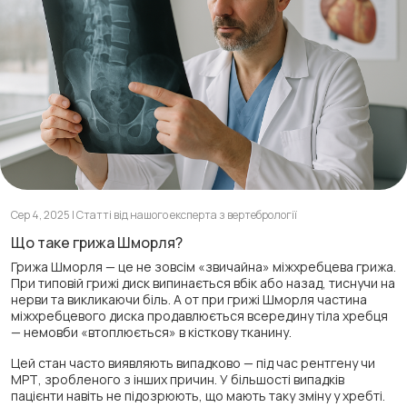
Сер 4, 2025 | Статті від нашого експерта з вертебрології
Що таке грижа Шморля?
Грижа Шморля — це не зовсім «звичайна» міжхребцева грижа.
При типовій грижі диск випинається вбік або назад, тиснучи на
нерви та викликаючи біль. А от при грижі Шморля частина
міжхребцевого диска продавлюється всередину тіла хребця
— немовби «втоплюється» в кісткову тканину.
Цей стан часто виявляють випадково — під час рентгену чи
МРТ, зробленого з інших причин. У більшості випадків
пацієнти навіть не підозрюють, що мають таку зміну у хребті.