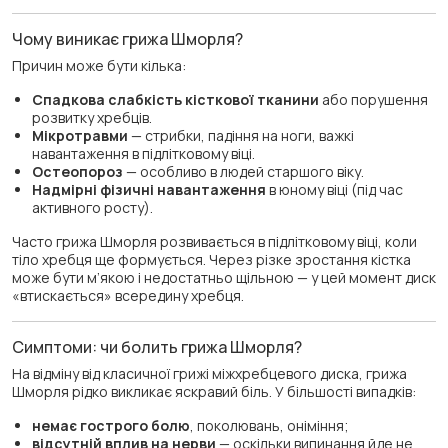
Чому виникає грижа Шморля?
Причин може бути кілька:
Спадкова слабкість кісткової тканини
або порушення
розвитку хребців.
Мікротравми
— стрибки, падіння на ноги, важкі
навантаження в підлітковому віці.
Остеопороз
— особливо в людей старшого віку.
Надмірні фізичні навантаження
в юному віці (під час
активного росту).
Часто грижа Шморля розвивається в підлітковому віці, коли
тіло хребця ще формується. Через різке зростання кістка
може бути м’якою і недостатньо щільною — у цей момент диск
«втискається» всередину хребця.
Симптоми: чи болить грижа Шморля?
На відміну від класичної грижі міжхребцевого диска, грижа
Шморля рідко викликає яскравий біль. У більшості випадків:
немає гострого болю
, поколювань, оніміння;
відсутній вплив на нерви
— оскільки випинання йде не