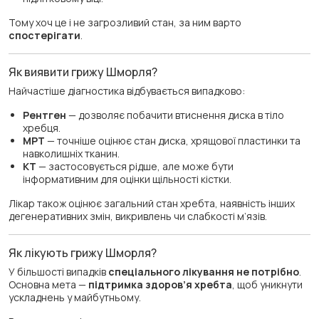
Тому хоч це і не загрозливий стан, за ним варто
спостерігати
.
Як виявити грижу Шморля?
Найчастіше діагностика відбувається випадково:
Рентген
— дозволяє побачити втиснення диска в тіло
хребця.
МРТ
— точніше оцінює стан диска, хрящової пластинки та
навколишніх тканин.
КТ
— застосовується рідше, але може бути
інформативним для оцінки щільності кістки.
Лікар також оцінює загальний стан хребта, наявність інших
дегенеративних змін, викривлень чи слабкості м’язів.
Як лікують грижу Шморля?
У більшості випадків
спеціального лікування не потрібно
.
Основна мета —
підтримка здоров’я хребта
, щоб уникнути
ускладнень у майбутньому.