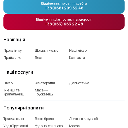
Відділення лікування хребта
+38(066) 209 52 46
Відділення діагностики та здоров’я
+38(063) 663 22 48
Навігація
Про клініку
Що ми лікуємо
Наші лікарі
Прайс-лист
Блог
Контакти
Наші послуги
Лікарі
Фізіотерапія
Діагностика
Ін’єкції та
Масаж-
крапельниці
Трускавець
Популярні запити
Травматолог
Вертебролог
Лікування суглобів
Узд в Трускавці
Ударно-хвильова
Масаж