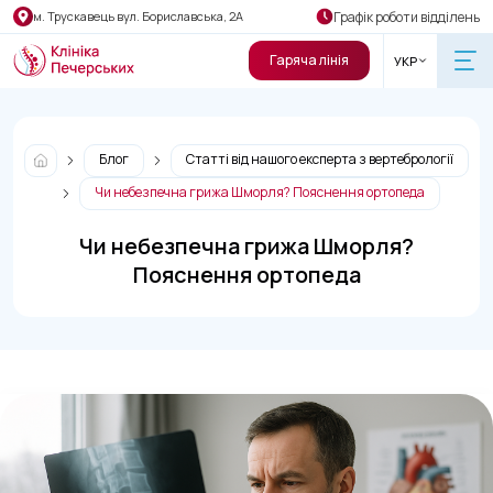
Графік роботи відділень
м. Трускавець вул. Бориславська, 2А
Гаряча лінія
УКР
Блог
Статті від нашого експерта з вертебрології
Чи небезпечна грижа Шморля? Пояснення ортопеда
Чи небезпечна грижа Шморля?
Пояснення ортопеда