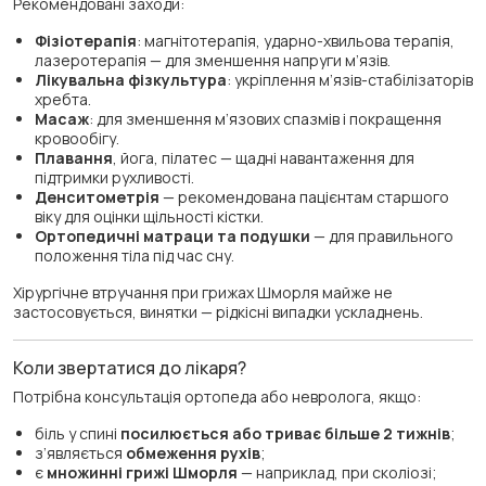
Рекомендовані заходи:
Фізіотерапія
: магнітотерапія, ударно-хвильова терапія,
лазеротерапія — для зменшення напруги м’язів.
Лікувальна фізкультура
: укріплення м’язів-стабілізаторів
хребта.
Масаж
: для зменшення м’язових спазмів і покращення
кровообігу.
Плавання
, йога, пілатес — щадні навантаження для
підтримки рухливості.
Денситометрія
— рекомендована пацієнтам старшого
віку для оцінки щільності кістки.
Ортопедичні матраци та подушки
— для правильного
положення тіла під час сну.
Хірургічне втручання при грижах Шморля майже не
застосовується, винятки — рідкісні випадки ускладнень.
Коли звертатися до лікаря?
Потрібна консультація ортопеда або невролога, якщо:
біль у спині
посилюється або триває більше 2 тижнів
;
з’являється
обмеження рухів
;
є
множинні грижі Шморля
— наприклад, при сколіозі;