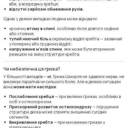
вбік, а всередину хребця;
відсутні серйозні обмеження рухів
.
Однак у деяких випадках людина може відчувати:
хронічну
втому в спині
, особливо після довгого сидіння
або стояння;
тупий ниючий біль
в окремому відділі хребта — зазвичай
у попереку або грудному відділі;
напруження м’язів спини
, яке може бути вторинною
реакцією на зміну структури хребта.
Чи небезпечна ця грижа?
У більшості випадків —
ні
. Грижа Шморля не здавлює нерви, не
викликає паралічів чи сильного болю. Але в деяких ситуаціях
вона
може мати наслідки
:
Послаблення хребця
— при великих грижах, особливо в
осіб з остеопорозом.
Прискорений розвиток остеохондрозу
— порушення
структури диска може сприяти зношенню сусідніх
сегментів.
Викривлення хребта
— при множинних грижах у
підлітковому віці.