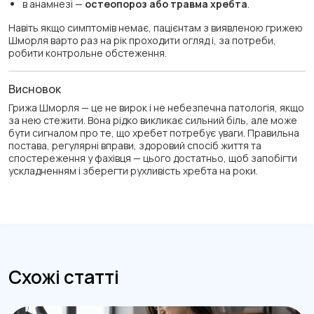
в анамнезі —
остеопороз або травма хребта
.
Навіть якщо симптомів немає, пацієнтам з виявленою грижею
Шморля варто раз на рік проходити огляд і, за потреби,
робити контрольне обстеження.
Висновок
Грижа Шморля — це не вирок і не небезпечна патологія, якщо
за нею стежити. Вона рідко викликає сильний біль, але може
бути сигналом про те, що хребет потребує уваги. Правильна
постава, регулярні вправи, здоровий спосіб життя та
спостереження у фахівця — цього достатньо, щоб запобігти
ускладненням і зберегти рухливість хребта на роки.
Схожі статті