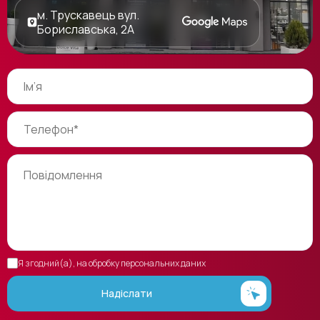
м. Трускавець вул.
Бориславська, 2А
Я згодний(а), на обробку персональних даних
Надіслати