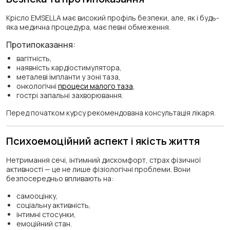
Крісло EMSELLA має високий профіль безпеки, але, як і будь-
яка медична процедура, має певні обмеження.
Протипоказання:
вагітність,
наявність кардіостимулятора,
металеві імпланти у зоні таза,
онкологічні
процеси малого таза
,
гострі запальні захворювання.
Перед початком курсу рекомендована консультація лікаря.
Психоемоційний аспект і якість життя
Нетримання сечі, інтимний дискомфорт, страх фізичної
активності — це не лише фізіологічні проблеми. Вони
безпосередньо впливають на:
самооцінку,
соціальну активність,
інтимні стосунки,
емоційний стан.