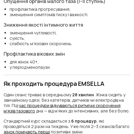
Опущення органів малого таза (I–II ступінь)
профілактика прогресування,
зменшення симптомів тиску і важкості.
Зниження якості інтимного життя
зменшення чутливості,
сухість,
слабкість м’язових скорочень.
Профілактика вікових змін
для жінок 40+,
у період менопаузи.
Як проходить процедура EMSELLA
Один сеанс триває в середньому
28 хвилин
. Жінка сидить у
звичайному одязі, без катетерів, датчиків чи електродів на
тілі. Під
час процедури відчуваються ритмічні скорочення
м’язів тазового
дна — від м’яких до інтенсивних, але без болю.
Стандартний курс складається з
6 процедур
, які
проводяться 2 рази на тиждень. Уже після 2–3 сеансів багато
жінок помічають перші
позитивні зміни.