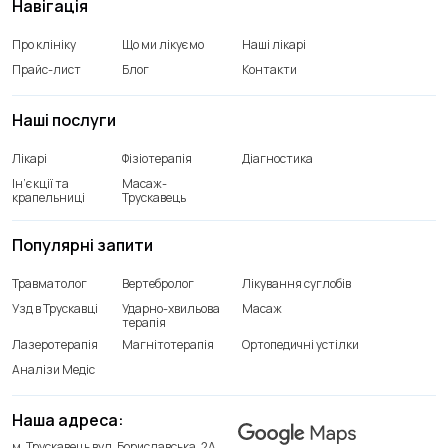
Навігація
Про клініку
Що ми лікуємо
Наші лікарі
Прайс-лист
Блог
Контакти
Наші послуги
Лікарі
Фізіотерапія
Діагностика
Ін’єкції та
Масаж-
крапельниці
Трускавець
Популярні запити
Травматолог
Вертебролог
Лікування суглобів
Узд в Трускавці
Ударно-хвильова
Масаж
терапія
Лазеротерапія
Магнітотерапія
Ортопедичні устілки
Аналізи Медіс
Наша адреса:
м. Трускавець вул. Бориславська, 2А