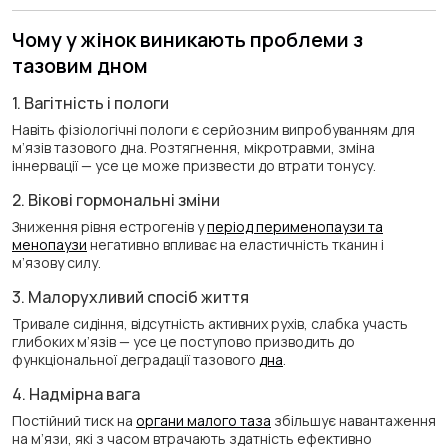
Чому у жінок виникають проблеми з
тазовим дном
1. Вагітність і пологи
Навіть фізіологічні пологи є серйозним випробуванням для
м’язів тазового дна. Розтягнення, мікротравми, зміна
іннервації — усе це може призвести до втрати тонусу.
2. Вікові гормональні зміни
Зниження рівня естрогенів у
період перименопаузи та
менопаузи
негативно впливає на еластичність тканин і
м’язову силу.
3. Малорухливий спосіб життя
Тривале сидіння, відсутність активних рухів, слабка участь
глибоких м’язів — усе це поступово призводить до
функціональної деградації тазового
дна
.
4. Надмірна вага
Постійний тиск на
органи малого таза
збільшує навантаження
на м’язи, які з часом втрачають здатність ефективно