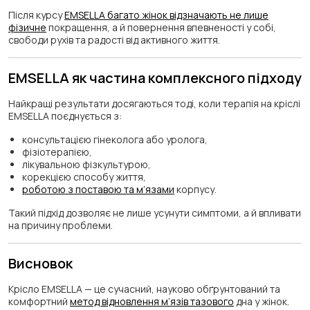
Після курсу
EMSELLA багато жінок відзначають не лише
фізичне
покращення, а й повернення впевненості у собі,
свободи рухів та радості від активного життя.
EMSELLA як частина комплексного підходу
Найкращі результати досягаються тоді, коли терапія на кріслі
EMSELLA поєднується з:
консультацією гінеколога або уролога,
фізіотерапією,
лікувальною фізкультурою,
корекцією способу життя,
роботою з поставою та м’язами
корпусу.
Такий підхід дозволяє не лише усунути симптоми, а й впливати
на причину проблеми.
Висновок
Крісло EMSELLA — це сучасний, науково обґрунтований та
комфортний
метод відновлення м’язів тазового
дна у жінок.