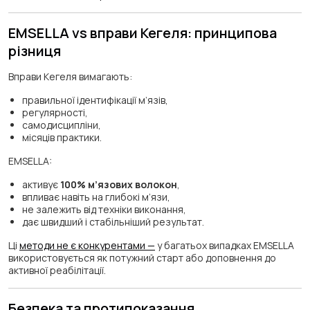
EMSELLA vs вправи Кегеля: принципова
різниця
Вправи Кегеля вимагають:
правильної ідентифікації м’язів,
регулярності,
самодисципліни,
місяців практики.
EMSELLA:
активує
100% м’язових волокон
,
впливає навіть на глибокі м’язи,
не залежить від техніки виконання,
дає швидший і стабільніший результат.
Ці
методи не є конкурентами —
у багатьох випадках EMSELLA
використовується як потужний старт або доповнення до
активної реабілітації.
Безпека та протипоказання