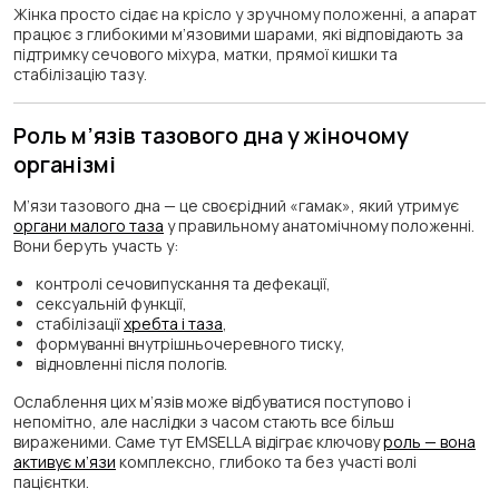
Жінка просто сідає на крісло у зручному положенні, а апарат
працює з глибокими м’язовими шарами, які відповідають за
підтримку сечового міхура, матки, прямої кишки та
стабілізацію тазу.
Роль м’язів тазового дна у жіночому
організмі
М’язи тазового дна — це своєрідний «гамак», який утримує
органи малого таза
у правильному анатомічному положенні.
Вони беруть участь у:
контролі сечовипускання та дефекації,
сексуальній функції,
стабілізації
хребта і таза
,
формуванні внутрішньочеревного тиску,
відновленні після пологів.
Ослаблення цих м’язів може відбуватися поступово і
непомітно, але наслідки з часом стають все більш
вираженими. Саме тут EMSELLA відіграє ключову
роль — вона
активує м’язи
комплексно, глибоко та без участі волі
пацієнтки.