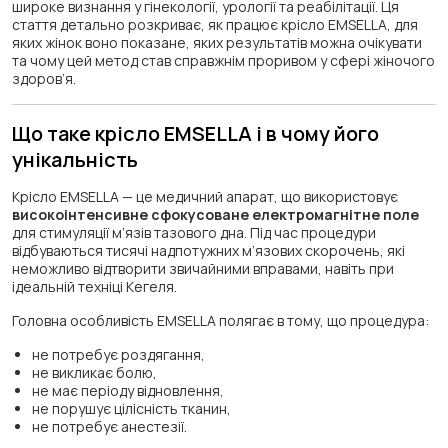
широке визнання у гінекології, урології та реабілітації. Ця
стаття детально розкриває, як працює крісло EMSELLA, для
яких жінок воно показане, яких результатів можна очікувати
та чому цей метод став справжнім проривом у сфері жіночого
здоров’я.
Що таке крісло EMSELLA і в чому його
унікальність
Крісло EMSELLA — це медичний апарат, що використовує
високоінтенсивне сфокусоване електромагнітне поле
для стимуляції м’язів тазового дна. Під час процедури
відбуваються тисячі надпотужних м’язових скорочень, які
неможливо відтворити звичайними вправами, навіть при
ідеальній техніці Кегеля.
Головна особливість EMSELLA полягає в тому, що процедура:
не потребує роздягання,
не викликає болю,
не має періоду відновлення,
не порушує цілісність тканин,
не потребує анестезії.