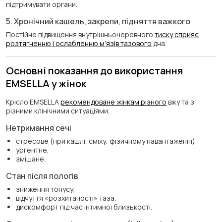
підтримувати органи.
5. Хронічний кашель, закрепи, підняття важкого
Постійне підвищення внутрішньочеревного
тиску сприяє
розтягненню і ослабленню м’язів тазового
дна.
Основні показання до використання
EMSELLA у жінок
Крісло EMSELLA
рекомендоване жінкам різного
віку та з
різними клінічними ситуаціями.
Нетримання сечі
стресове (при кашлі, сміху, фізичному навантаженні),
ургентне,
змішане.
Стан після пологів
зниження тонусу,
відчуття «розхитаності» таза,
дискомфорт під час інтимної близькості.