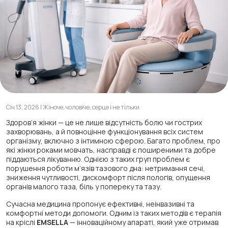
Січ 13, 2026 | Жіноче, чоловіче, серце і не тільки
Здоров’я жінки — це не лише відсутність болю чи гострих
захворювань, а й повноцінне функціонування всіх систем
організму, включно з інтимною сферою. Багато проблем, про
які жінки роками мовчать, насправді є поширеними та добре
піддаються лікуванню. Однією з таких груп проблем є
порушення роботи м’язів тазового дна: нетримання сечі,
зниження чутливості, дискомфорт після пологів, опущення
органів малого таза, біль у попереку та тазу.
Сучасна медицина пропонує ефективні, неінвазивні та
комфортні методи допомоги. Одним із таких методів є терапія
на кріслі
EMSELLA
— інноваційному апараті, який уже отримав