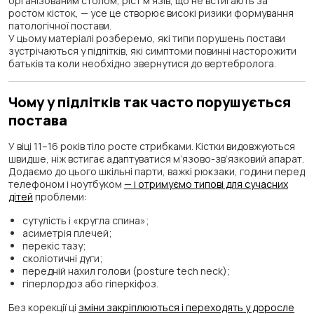
організованим столом, ріст м’язів, що не встигають за
ростом кісток, — усе це створює високі ризики формування
патологічної постави.
У цьому матеріалі розберемо, які типи порушень постави
зустрічаються у підлітків, які симптоми повинні насторожити
батьків та коли необхідно звернутися до вертебролога.
Чому у підлітків так часто порушується
постава
У віці 11–16 років тіло росте стрибками. Кістки видовжуються
швидше, ніж встигає адаптуватися м’язово-зв’язковий апарат.
Додаємо до цього шкільні парти, важкі рюкзаки, години перед
телефоном і ноутбуком
— і отримуємо типові для сучасних
дітей
проблеми:
сутулість і «кругла спина»;
асиметрія плечей;
перекіс тазу;
сколіотичні дуги;
передній нахил голови (posture tech neck);
гіперлордоз або гіперкіфоз.
Без корекції ці
зміни закріплюються і переходять у доросле