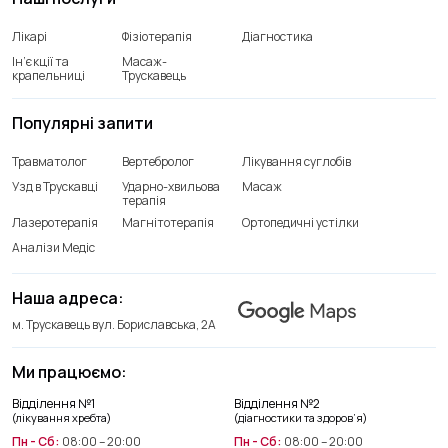
Лікарі
Фізіотерапія
Діагностика
Ін’єкції та
Масаж-
крапельниці
Трускавець
Популярні запити
Травматолог
Вертебролог
Лікування суглобів
Узд в Трускавці
Ударно-хвильова
Масаж
терапія
Лазеротерапія
Магнітотерапія
Ортопедичні устілки
Аналізи Медіс
Наша адреса:
м. Трускавець вул. Бориславська, 2А
Ми працюємо:
Відділення лікування хребта
Відділення №1
Відділення №2
+38(066) 209 52 46
(лікування хребта)
(діагностики та здоров’я)
Пн - Сб:
08:00 – 20:00
Пн - Сб:
08:00 – 20:00