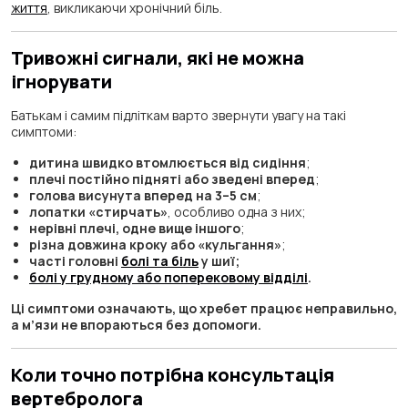
життя
, викликаючи хронічний біль.
Тривожні сигнали, які не можна
ігнорувати
Батькам і самим підліткам варто звернути увагу на такі
симптоми:
дитина швидко втомлюється від сидіння
;
плечі постійно підняті або зведені вперед
;
голова висунута вперед на 3–5 см
;
лопатки «стирчать»
, особливо одна з них;
нерівні плечі, одне вище іншого
;
різна довжина кроку або «кульгання»
;
часті головні
болі та біль
у шиї;
болі у грудному або поперековому відділі
.
Ці симптоми означають, що хребет працює неправильно,
а м’язи не впораються без допомоги.
Коли точно потрібна консультація
вертебролога