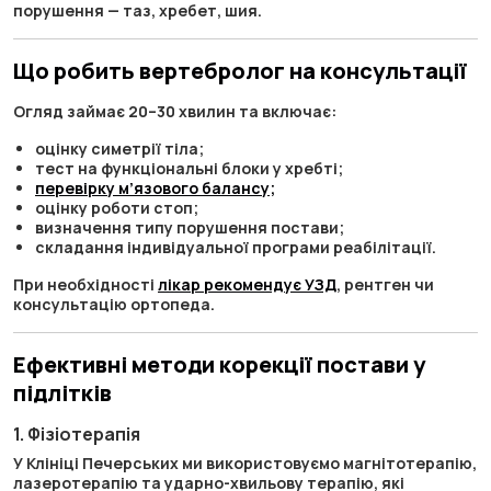
порушення — таз, хребет, шия.
Що робить вертебролог на консультації
Огляд займає 20–30 хвилин та включає:
оцінку симетрії тіла;
тест на функціональні блоки у хребті;
перевірку м’язового балансу;
оцінку роботи стоп;
визначення типу порушення постави;
складання індивідуальної програми реабілітації.
При необхідності
лікар рекомендує УЗД
, рентген чи
консультацію ортопеда.
Ефективні методи корекції постави у
підлітків
1. Фізіотерапія
У Клініці Печерських ми використовуємо магнітотерапію,
лазеротерапію та ударно-хвильову терапію, які