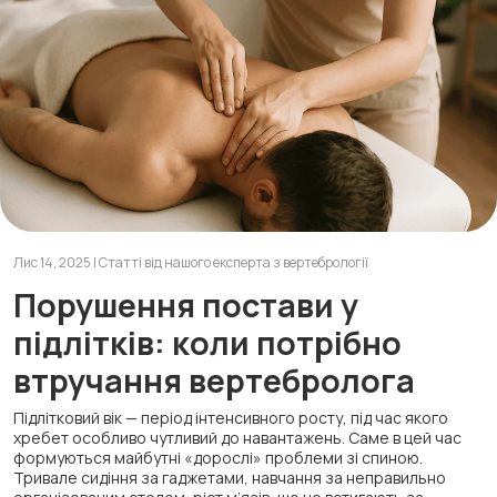
Лис 14, 2025 | Статті від нашого експерта з вертебрології
Порушення постави у
підлітків: коли потрібно
втручання вертебролога
Підлітковий вік — період інтенсивного росту, під час якого
хребет особливо чутливий до навантажень. Саме в цей час
формуються майбутні «дорослі» проблеми зі спиною.
Тривале сидіння за гаджетами, навчання за неправильно