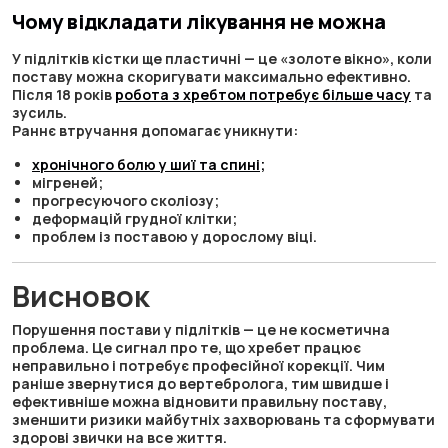
Чому відкладати лікування не можна
У підлітків кістки ще пластичні — це «золоте вікно», коли
поставу можна скоригувати максимально ефективно.
Після 18 років
робота з хребтом потребує більше часу
та
зусиль.
Раннє втручання допомагає уникнути:
хронічного болю у шиї та спині;
мігреней;
прогресуючого сколіозу;
деформацій грудної клітки;
проблем із поставою у дорослому віці.
Висновок
Порушення постави у підлітків — це не косметична
проблема. Це сигнал про те, що хребет працює
неправильно і потребує професійної корекції. Чим
раніше звернутися до вертебролога, тим швидше і
ефективніше можна відновити правильну поставу,
зменшити ризики майбутніх захворювань та сформувати
здорові звички на все життя.