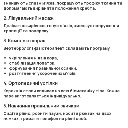
зменшують спазм м’язів, покращують трофіку тканин та
допомагають вирівняти положення хребта.
2. Лікувальний масаж
Делікатно вирівнює тонус м’язів, зменшує напруження
трапеції та попереку.
3. Комплекс вправ
Вертебролог і фізіотерапевт складають програму:
укріплення м’язів кора,
стабілізація лопаток,
формування правильної осанки,
розтягнення укорочених м’язів.
4. Ортопедичні устілки
Корекція стопи впливає на всю біомеханіку тіла. Кожна
пара виготовляється індивідуально.
5. Навчання правильним звичкам
Сидіти рівно, робити паузи, носити рюкзак на двох
лямках, тримати телефон на рівні очей.