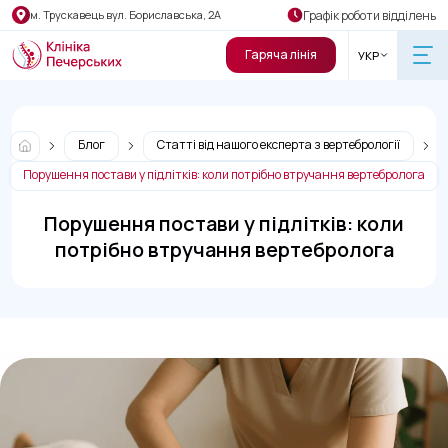
Графік роботи відділень
м. Трускавець вул. Бориславська, 2А
Гаряча лінія
УКР
Блог
Статті від нашого експерта з вертебрології
Порушення постави у підлітків: коли потрібно втручання вертебролога
Порушення постави у підлітків: коли
потрібно втручання вертебролога