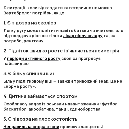
Є ситуації, коли відкладати категорично не можна.
Вертебролог потрібен, якщо:
1. Є підозра на сколіоз
Легку дугу може помітити навіть батько чи вчитель, але
підтверджує діагноз тільки
лікар після огляду
та, за
потреби, рентгену.
2. Підліток швидко росте і з’являється асиметрія
У
періоди активного росту
сколіоз прогресує
найшвидше.
3. Є біль у спині чи шиї
Біль у підлітковому віці — завжди тривожний знак. Це не
«норма росту».
4. Дитина займається спортом
Особливо у видах із осьовим навантаженням: футбол,
баскетбол, акробатика, танці, єдиноборства.
5. Є підозра на плоскостопість
Неправильна опора стопи
провокує ланцюгові