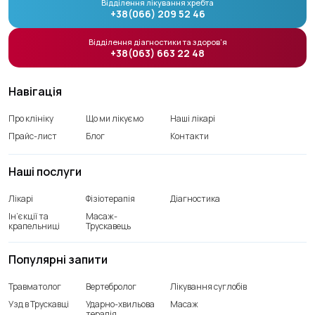
Відділення лікування хребта
+38(066) 209 52 46
Відділення діагностики та здоров’я
+38(063) 663 22 48
Навігація
Про клініку
Що ми лікуємо
Наші лікарі
Прайс-лист
Блог
Контакти
Наші послуги
Лікарі
Фізіотерапія
Діагностика
Ін’єкції та
Масаж-
крапельниці
Трускавець
Популярні запити
Травматолог
Вертебролог
Лікування суглобів
Узд в Трускавці
Ударно-хвильова
Масаж
терапія