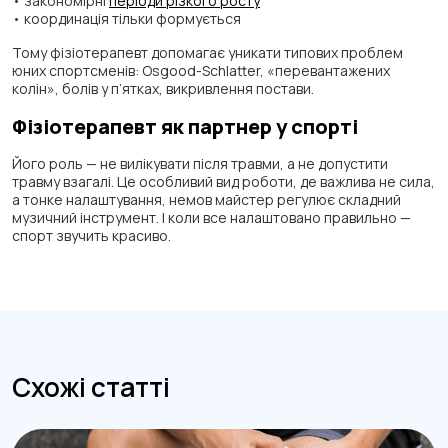
• закономірні
періоди різкого росту
• координація тільки формується
Тому фізіотерапевт допомагає уникати типових проблем
юних спортсменів: Osgood-Schlatter, «перевантажених
колін», болів у п’ятках, викривлення постави.
Фізіотерапевт як партнер у спорті
Його роль — не вилікувати після травми, а не допустити
травму взагалі. Це особливий вид роботи, де важлива не сила,
а тонке налаштування, немов майстер регулює складний
музичний інструмент. І коли все налаштовано правильно —
спорт звучить красиво.
Схожі статті