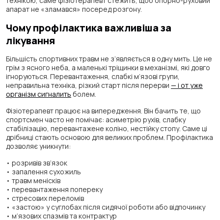
технікою, саме фізіотерапевт стежить, щоб опорно-руховий
апарат не «зламався» посеред розгону.
Чому профілактика важливіша за
лікування
Більшість спортивних травм не з’являється в одну мить. Це не
грім з ясного неба, а маленькі тріщинки в механізмі, які довго
ігноруються. Перевантаження, слабкі м’язові групи,
неправильна техніка, різкий старт після перерви
— і от уже
організм сигналить
болем.
Фізіотерапевт працює на випередження. Він бачить те, що
спортсмен часто не помічає: асиметрію рухів, слабку
стабілізацію, перевантажене коліно, нестійку стопу. Саме ці
дрібниці стають основою для великих проблем. Профілактика
дозволяє уникнути:
• розривів зв’язок
• запалення сухожиль
• травм менісків
• перевантаження попереку
• стресових переломів
• «застою» у суглобах після сидячої роботи або відпочинку
• м’язових спазмів та контрактур