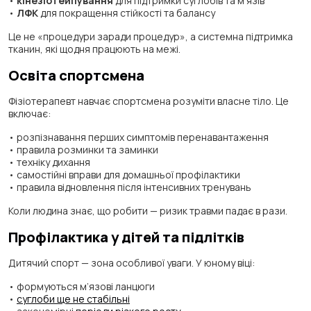
•
кінезіотейпування
для підтримки суглобів та м’язів
•
ЛФК
для покращення стійкості та балансу
Це не «процедури заради процедур», а системна підтримка
тканин, які щодня працюють на межі.
Освіта спортсмена
Фізіотерапевт навчає спортсмена розуміти власне тіло. Це
включає:
• розпізнавання перших симптомів перенавантаження
• правила розминки та заминки
• техніку дихання
• самостійні вправи для домашньої профілактики
• правила відновлення після інтенсивних тренувань
Коли людина знає, що робити — ризик травми падає в рази.
Профілактика у дітей та підлітків
Дитячий спорт — зона особливої уваги. У юному віці:
• формуються м’язові ланцюги
•
суглоби ще не стабільні