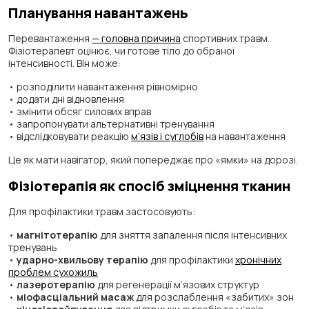
Планування навантажень
Перевантаження
— головна причина
спортивних травм.
Фізіотерапевт оцінює, чи готове тіло до обраної
інтенсивності. Він може:
• розподілити навантаження рівномірно
• додати дні відновлення
• змінити обсяг силових вправ
• запропонувати альтернативні тренування
• відслідковувати реакцію
м’язів і суглобів
на навантаження
Це як мати навігатор, який попереджає про «ямки» на дорозі.
Фізіотерапія як спосіб зміцнення тканин
Для профілактики травм застосовують:
•
магнітотерапію
для зняття запалення після інтенсивних
тренувань
•
ударно-хвильову терапію
для профілактики
хронічних
проблем сухожиль
•
лазеротерапію
для регенерації м’язових структур
•
міофасціальний масаж
для розслаблення «забитих» зон