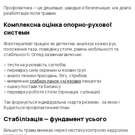
Профілактика — це дешевше, швидше й безпечніше, ніж довга
реабілітація після травми.
Комплексна оцінка опорно-рухової
системи
Фізіотерапевт працює як детектив: аналізує кожен рух,
положення таза, поведінку стопи, рівень мобільності та
стабільності. Огляд зазвичай включає:
• тести на рухливість суглобів
• перевірку сили окремих м’язових груп
• аналіз техніки присідань, бігу, стрибків
• виявлення
слабких ланок у м’язових
ланцюгах
• оцінку постави та балансу
• перевірку роботи стопи (пронація, супінація)
Так формується індивідуальна «карта ризиків», за якою і
будується профілактичний план.
Стабілізація — фундамент усього
Більшість травм виникає через нестачу контролю над рухом.