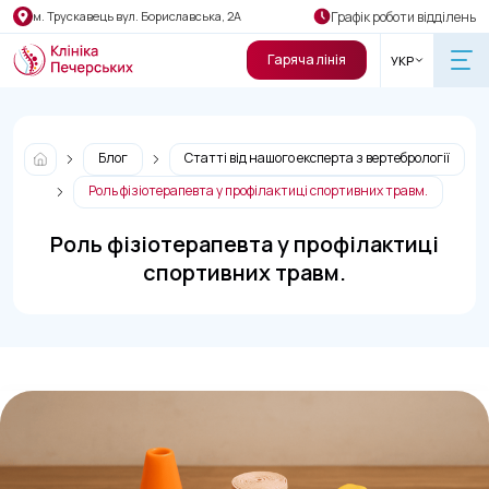
Графік роботи відділень
м. Трускавець вул. Бориславська, 2А
Гаряча лінія
УКР
Блог
Статті від нашого експерта з вертебрології
Роль фізіотерапевта у профілактиці спортивних травм.
Роль фізіотерапевта у профілактиці
спортивних травм.