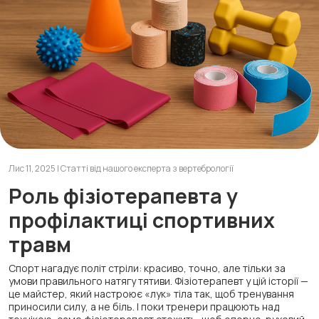
Лис 11, 2025 | Статті від нашого експерта з вертебрології
Роль фізіотерапевта у
профілактиці спортивних
травм
Спорт нагадує політ стріли: красиво, точно, але тільки за
умови правильного натягу тятиви. Фізіотерапевт у цій історії —
це майстер, який настроює «лук» тіла так, щоб тренування
приносили силу, а не біль. І поки тренери працюють над