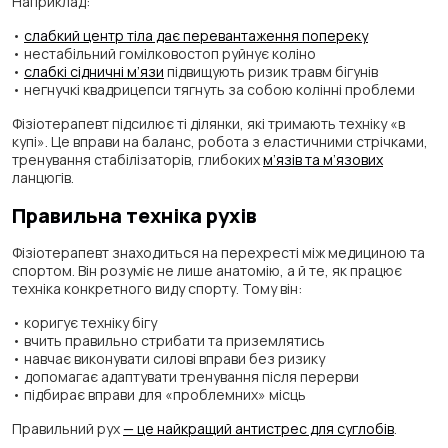
Наприклад:
•
слабкий центр тіла дає перевантаження попереку
• нестабільний гомілковостоп руйнує коліно
•
слабкі сідничні м’язи
підвищують ризик травм бігунів
• негнучкі квадрицепси тягнуть за собою колінні проблеми
Фізіотерапевт підсилює ті ділянки, які тримають техніку «в
купі». Це вправи на баланс, робота з еластичними стрічками,
тренування стабілізаторів, глибоких
м’язів та м’язових
ланцюгів.
Правильна техніка рухів
Фізіотерапевт знаходиться на перехресті між медициною та
спортом. Він розуміє не лише анатомію, а й те, як працює
техніка конкретного виду спорту. Тому він:
• коригує техніку бігу
• вчить правильно стрибати та приземлятись
• навчає виконувати силові вправи без ризику
• допомагає адаптувати тренування після перерви
• підбирає вправи для «проблемних» місць
Правильний рух
— це найкращий антистрес для суглобів
.