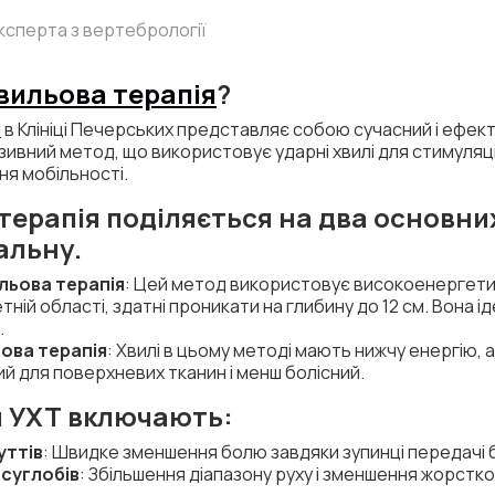
 експерта з вертебрології
вильова терапія
?
я
в Клініці Печерських представляє собою сучасний і ефек
вазивний метод, що використовує ударні хвилі для стимуля
я мобільності.
терапія поділяється на два основни
альну.
льова терапія
: Цей метод використовує високоенергетич
ій області, здатні проникати на глибину до 12 см. Вона і
.
ова терапія
: Хвилі в цьому методі мають нижчу енергію,
й для поверхневих тканин і менш болісний.
и УХТ включають:
уттів
: Швидке зменшення болю завдяки зупинці передачі б
 суглобів
: Збільшення діапазону руху і зменшення жорсткос