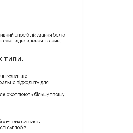
тивний спосіб лікування болю
ції самовідновлення тканин,
х типи:
ні хвилі, що
деально підходить для
 але охоплюють більшу площу.
ольових сигналів.
ті суглобів.