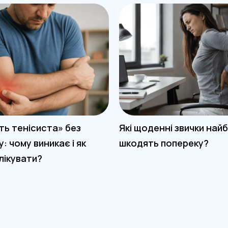
ть тенісиста» без
Які щоденні звички най
у: чому виникає і як
шкодять попереку?
лікувати?