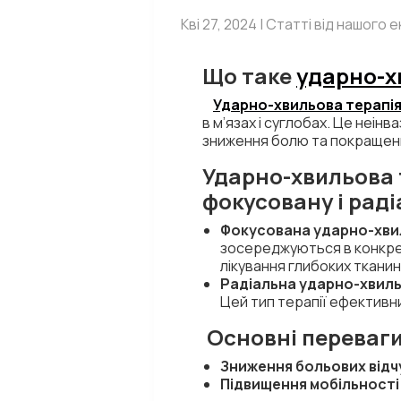
Кві 27, 2024 | Статті від нашого
Що таке
ударно-х
Ударно-хвильова терапі
в м’язах і суглобах. Це неін
зниження болю та покращенн
Ударно-хвильова 
фокусовану і раді
Фокусована ударно-хви
зосереджуються в конкретн
лікування глибоких тканин
Радіальна ударно-хвиль
Цей тип терапії ефективни
Основні переваг
Зниження больових відч
Підвищення мобільності