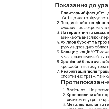
Показання до удар
Плантарний фасциїт
: Ц
п’яті, що часто відчуваєт
Тендиніт або тендінопа
сухожиллях, зокрема у пл
Латеральний та медіал
виникають внаслідок пере
Ахіллов бурсит та тро
руху у відповідних облас
Кальцифікації
: УХТ може
м’язах, зменшуючи біль і 
Хронічний біль в суглоба
кровообіг та стимулювати 
Реабілітація після трав
спортивних травм, таких 
Протипоказання
Вагітність
: Не реком
Крововиливи або пор
ризиком внутрішніх кр
Металеві імплантати 