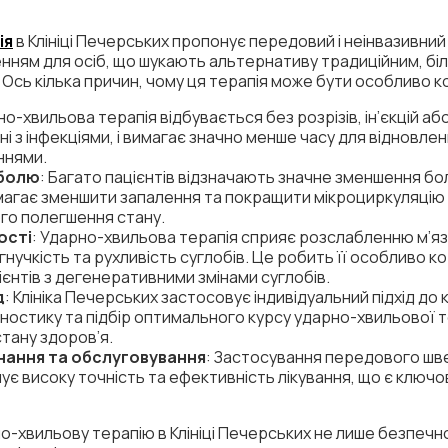
ія
в Клініці Печерських пропонує передовий і неінвазивний
нням для осіб, що шукають альтернативу традиційним, бі
Ось кілька причин, чому ця терапія може бути особливо 
но-хвильова терапія відбувається без розрізів, ін’єкцій аб
ні з інфекціями, і вимагає значно менше часу для відновле
ннями.
 болю
: Багато пацієнтів відзначають значне зменшення бо
магає зменшити запалення та покращити мікроциркуляцію 
го полегшення стану.
ості
: Ударно-хвильова терапія сприяє розслабленню м’яз
гнучкість та рухливість суглобів. Це робить її особливо 
ієнтів з дегенеративними змінами суглобів.
д
: Клініка Печерських застосовує індивідуальний підхід до
ностику та підбір оптимального курсу ударно-хвильової т
стану здоров’я.
нання та обслуговування
: Застосування передового ш
чує високу точність та ефективність лікування, що є ключ
о-хвильову терапію в Клініці Печерських не лише безпечн