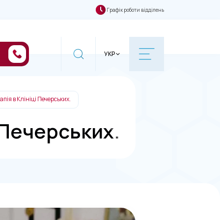
Графік роботи відділень
УКР
пія в Клініці Печерських.
 Печерських.