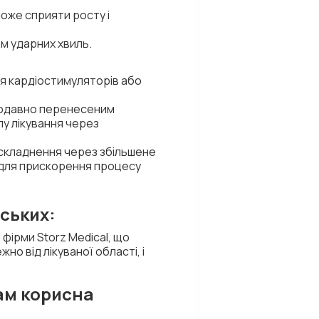
може сприяти росту і
м ударних хвиль.
ня кардіостимуляторів або
щодавно перенесеним
у лікування через
ускладнення через збільшене
 для прискорення процесу
рських:
ірми Storz Medical, що
но від лікуваної області, і
ам корисна