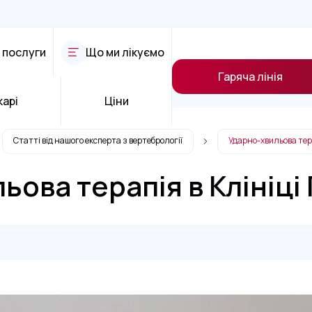
 послуги
Що ми лікуємо
Гаряча лінія
карі
Ціни
Статті від нашого експерта з вертебрології
Ударно-хвильова тера
ьова терапія в Клініці