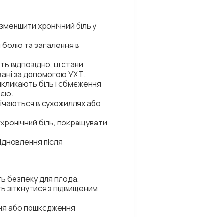
зменшити хронічний біль у
 болю та запалення в
ть відповідно, ці стани
вані за допомогою УХТ.
викликають біль і обмеження
ією.
річаються в сухожиллях або
хронічний біль, покращувати
.
ідновлення після
ь безпеку для плода.
ть зіткнутися з підвищеним
ння або пошкодження