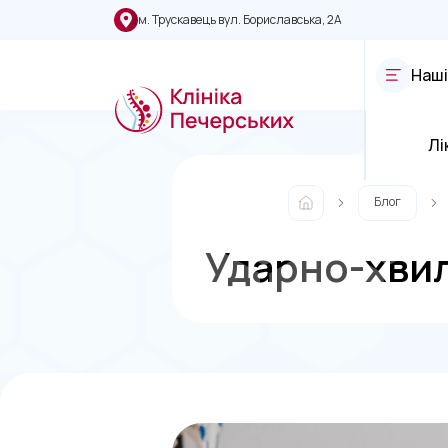
м. Трускавець вул. Бориславська, 2А
Наші
Лі
Блог
Ударно-хвил