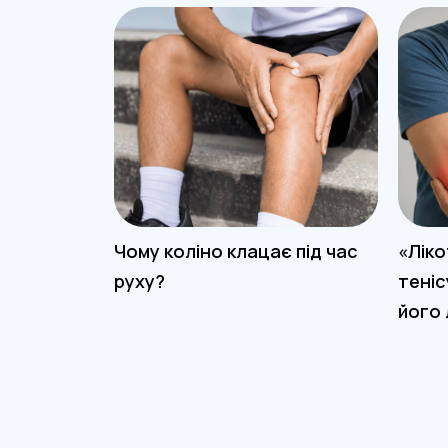
Чому коліно клацає під час
«Ліко
руху?
теніс
його 