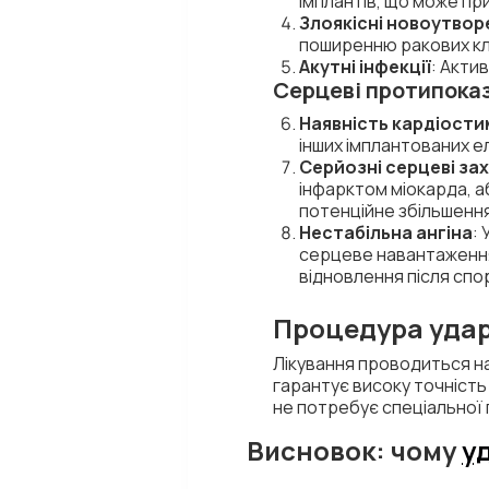
імплантів, що може пр
Злоякісні новоутворе
поширенню ракових кл
Акутні інфекції
: Акти
Серцеві протипока
Наявність кардіост
інших імплантованих е
Серйозні серцеві з
інфарктом міокарда, а
потенційне збільшенн
Нестабільна ангіна
:
серцеве навантаженн
відновлення після спо
Процедура ударн
Лікування проводиться н
гарантує високу точність 
не потребує спеціальної 
Висновок:
чому
у