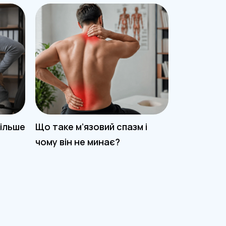
більше
Що таке м’язовий спазм і
Чи допома
чому він не минає?
терапія пр