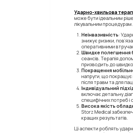
Ударно-хвильова терап
може бути ідеальним ріше
лікувальним процедурам. 
Неінвазивність
: Удар
знижує ризики, пов’яза
оперативними втруча
Швидке полегшення
сеансів. Терапія допо
призводить до швидко
Покращення мобільн
напруги, що покращує 
після травм та для пац
Індивідуальний підхі
включає детальну діаг
специфічних потреб і 
Висока якість облад
Storz Medical забезпе
кращих результатів.
Ці аспекти роблять ударн