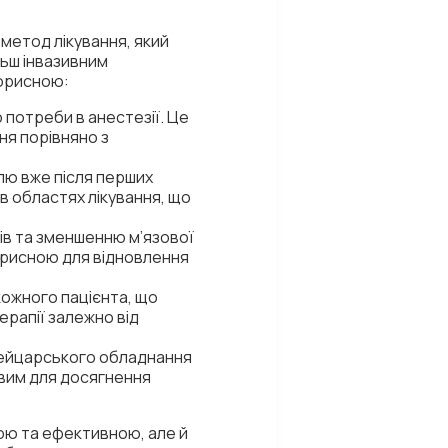
 метод лікування, який
льш інвазивним
корисною:
о потреби в анестезії. Це
ння порівняно з
лю вже після перших
в областях лікування, що
ів та зменшенню м’язової
корисною для відновлення
 кожного пацієнта, що
ерапії залежно від
вейцарського обладнання
овим для досягнення
ою та ефективною, але й