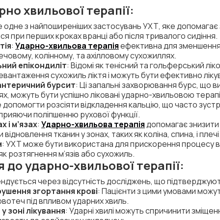
но хвильової терапії:
е одне з найпоширеніших застосувань УХТ, яке допомагає 
ься при перших кроках вранці або після тривалого сидіння.
тія
:
Ударно-хвильова терапія
ефективна для зменшення
ечовому, колінному, та ахілловому сухожиллях.
ьний епікондиліт
: Відомі як тенісний та гольферський ліко
вантаження сухожиль ліктя і можуть бути ефективно ліку
хантеричний бурсит
: Ці запальні захворювання бурс, що 
тях, можуть бути успішно ліковані ударно-хвильовою терап
 допомогти розсіяти відкладення кальцію, що часто зуст
сприяючи поліпшенню рухової функції.
х і м’язах
:
Ударно-хвильова терапія
допомагає знизити 
відновлення тканин у зонах, таких як коліна, спина, і плечі
м
: УХТ може бути використана для прискорення процесу в
як розтягнення м’язів або сухожиль.
 до ударно-хвильової терапії:
ендується через відсутність досліджень, що підтверджуют
ушення згортання крові
: Пацієнти з цими умовами можу
овотеч під впливом ударних хвиль.
у зоні лікування
: Ударні хвилі можуть спричинити зміще