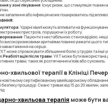
извести до серйозних ускладнень.
ння у зоні лікування
: Існує ризик, що стимуляція тканин 
ітин.
вне запалення або інфекція може поширюватись під впливо
зання
:
имулятора
: Ударні хвилі можуть впливати на функціонуван
лектронних пристроїв, порушуючи їх роботу.
ахворювання
: Пацієнти з нестабільною стенокардією, не
бо високоризиковими аритміями повинні уникати цього тип
я навантаження на серце.
 УХТ може спровокувати збільшення болю у грудях та інші 
я.
Реабілітація після травм
: УХТ може бути використана
ртивних травм, таких як розтягнення м’язів або сухожиль.
о-хвильової терапії в Клініці Пече
а новітньому сертифікованому швейцарському обладнанні ф
і безпеку процедур. Сеанс триває від 15 до 20 хвилин, залеж
під
дарно-хвильова терапія
може бути в