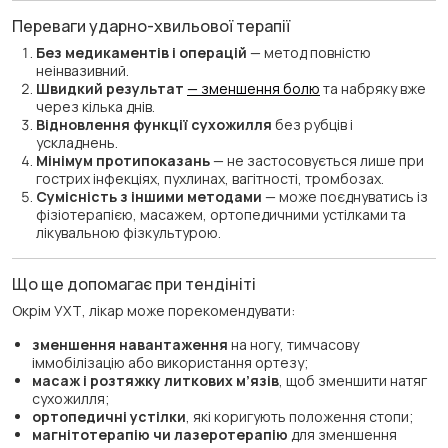
Переваги ударно-хвильової терапії
Без медикаментів і операцій
— метод повністю
неінвазивний.
Швидкий результат
— зменшення болю
та набряку вже
через кілька днів.
Відновлення функції сухожилля
без рубців і
ускладнень.
Мінімум протипоказань
— не застосовується лише при
гострих інфекціях, пухлинах, вагітності, тромбозах.
Сумісність з іншими методами
— може поєднуватись із
фізіотерапією, масажем, ортопедичними устілками та
лікувальною фізкультурою.
Що ще допомагає при тендініті
Окрім УХТ, лікар може порекомендувати:
зменшення навантаження
на ногу, тимчасову
іммобілізацію або використання ортезу;
масаж і розтяжку литкових м’язів
, щоб зменшити натяг
сухожилля;
ортопедичні устілки
, які коригують положення стопи;
магнітотерапію чи лазеротерапію
для зменшення