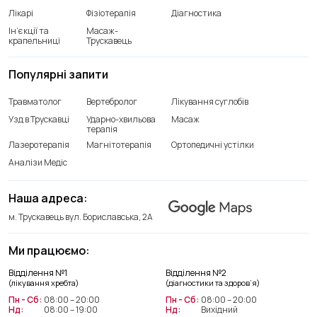
Лікарі
Фізіотерапія
Діагностика
Ін’єкції та
Масаж-
крапельниці
Трускавець
Популярні запити
Травматолог
Вертебролог
Лікування суглобів
Узд в Трускавці
Ударно-хвильова
Масаж
терапія
Лазеротерапія
Магнітотерапія
Ортопедичні устілки
Аналізи Медіс
Наша адреса:
м. Трускавець вул. Бориславська, 2А
Ми працюємо:
Відділення лікування хребта
Відділення №1
Відділення №2
+38(066) 209 52 46
(лікування хребта)
(діагностики та здоров’я)
Пн - Сб:
08:00 – 20:00
Пн - Сб:
08:00 – 20:00
Нд:
08:00 – 19:00
Нд:
Вихідний