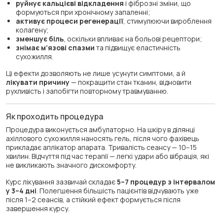
руйнує кальцієві відкладення
і фіброзні зміни, що
формуються при хронічному запаленні;
активує процеси регенерації
, стимулюючи вироблення
колагену;
зменшує біль
, оскільки впливає на больові рецептори;
знімає м’язові спазми
та підвищує еластичність
сухожилля.
Ці ефекти дозволяють не лише усунути симптоми, а й
лікувати причину
— покращити стан тканин, відновити
рухливість і запобігти повторному травмуванню.
Як проходить процедура
Процедура виконується амбулаторно. На шкіру в ділянці
ахіллового сухожилля наносять гель, після чого фахівець
прикладає аплікатор апарата. Тривалість сеансу — 10–15
хвилин. Відчуття під час терапії — легкі удари або вібрація, які
не викликають значного дискомфорту.
Курс лікування зазвичай складає
5–7 процедур з інтервалом
у 3–4 дні
. Полегшення більшість пацієнтів відчувають уже
після 1–2 сеансів, а стійкий ефект формується після
завершення курсу.