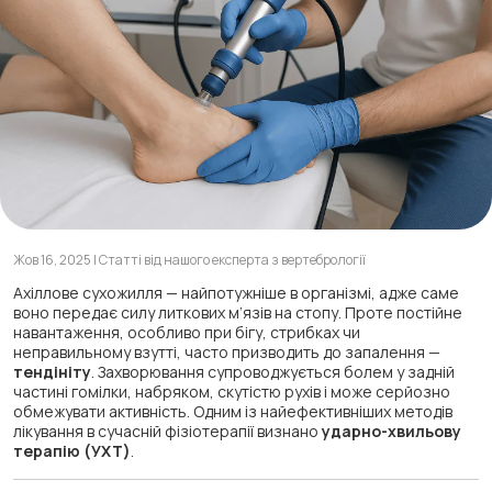
Жов 16, 2025 | Статті від нашого експерта з вертебрології
Ахіллове сухожилля — найпотужніше в організмі, адже саме
воно передає силу литкових м’язів на стопу. Проте постійне
навантаження, особливо при бігу, стрибках чи
неправильному взутті, часто призводить до запалення —
тендініту
. Захворювання супроводжується болем у задній
частині гомілки, набряком, скутістю рухів і може серйозно
обмежувати активність. Одним із найефективніших методів
лікування в сучасній фізіотерапії визнано
ударно-хвильову
терапію (УХТ)
.