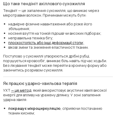
Що таке тендініт ахіллового сухожилля
Тендініт — це запалення сухожилля, що виникає через
мікротравми волокон. Причинами можуть бути:
надмірне фізичне навантаження або різке його
збільшення;
носіння взуття на тонкій підошві чи високих підборах;
неправильна техніка бігу;
плоскостопість або інші деформації стопи;
вікові зміни та зниження еластичності тканин.
Поступово у сухожиллі утворюються дрібні рубці,
порушується кровообіг, виникає біль навіть під час ходьби.
Без лікування тендініт може перейти в хронічну форму або
закінчитись розривом сухожилля.
Як працює ударно-хвильова терапія
УХТ
— це метод
, який використовує акустичні хвилі високої
енергії для впливу на уражену ділянку. У зоні запалення
ударна хвиля:
покращує мікроциркуляцію
, сприяючи постачанню
тканин киснем;