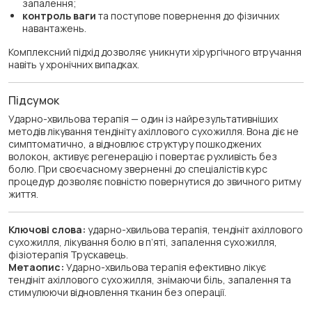
запалення;
контроль ваги
та поступове повернення до фізичних
навантажень.
Комплексний підхід дозволяє уникнути хірургічного втручання
навіть у хронічних випадках.
Підсумок
Ударно-хвильова терапія — один із найрезультативніших
методів лікування тендініту ахіллового сухожилля. Вона діє не
симптоматично, а відновлює структуру пошкоджених
волокон, активує регенерацію і повертає рухливість без
болю. При своєчасному зверненні до спеціалістів курс
процедур дозволяє повністю повернутися до звичного ритму
життя.
Ключові слова:
ударно-хвильова терапія, тендініт ахіллового
сухожилля, лікування болю в п’яті, запалення сухожилля,
фізіотерапія Трускавець.
Метаопис:
Ударно-хвильова терапія ефективно лікує
тендініт ахіллового сухожилля, знімаючи біль, запалення та
стимулюючи відновлення тканин без операції.