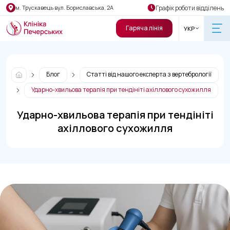
Графік роботи відділень
м. Трускавець вул. Бориславська, 2А
Гаряча лінія
УКР
Блог
Статті від нашого експерта з вертебрології
Ударно-хвильова терапія при тендініті ахіллового сухожилля
Ударно-хвильова терапія при тендініті
ахіллового сухожилля