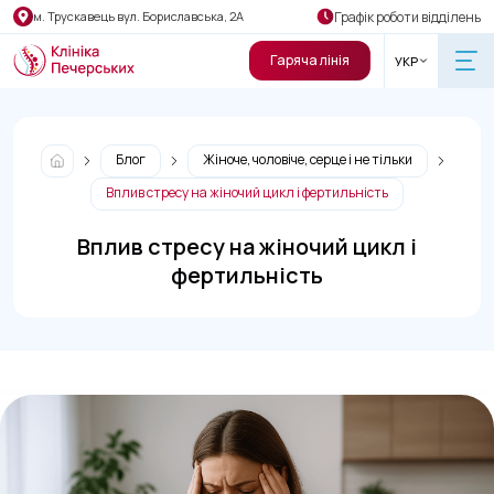
Графік роботи відділень
м. Трускавець вул. Бориславська, 2А
Гаряча лінія
УКР
Блог
Жіноче, чоловіче, серце і не тільки
Вплив стресу на жіночий цикл і фертильність
Вплив стресу на жіночий цикл і
фертильність