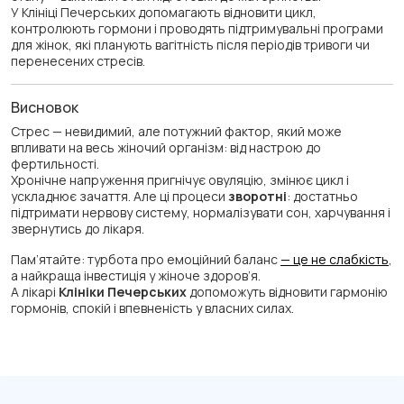
У Клініці Печерських допомагають відновити цикл,
контролюють гормони і проводять підтримувальні програми
для жінок, які планують вагітність після періодів тривоги чи
перенесених стресів.
Висновок
Стрес — невидимий, але потужний фактор, який може
впливати на весь жіночий організм: від настрою до
фертильності.
Хронічне напруження пригнічує овуляцію, змінює цикл і
ускладнює зачаття. Але ці процеси
зворотні
: достатньо
підтримати нервову систему, нормалізувати сон, харчування і
звернутись до лікаря.
Пам’ятайте: турбота про емоційний баланс
— це не слабкість
,
а найкраща інвестиція у жіноче здоров’я.
А лікарі
Клініки Печерських
допоможуть відновити гармонію
гормонів, спокій і впевненість у власних силах.