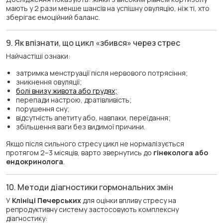
мають у 2 рази менше шансів на успішну овуляцію, ніж ті, хто
зберігає емоційний баланс.
9. Як впізнати, що цикл «збився» через стрес
Найчастіші ознаки:
затримка менструації після нервового потрясіння;
зникнення овуляції;
болі внизу живота або грудях;
перепади настрою, дратівливість;
порушення сну;
відсутність апетиту або, навпаки, переїдання;
збільшення ваги без видимої причини.
Якщо після сильного стресу цикл не нормалізується
протягом 2–3 місяців, варто звернутись до
гінеколога або
ендокринолога
.
10. Методи діагностики гормональних змін
У
Клініці Печерських
для оцінки впливу стресу на
репродуктивну систему застосовують комплексну
діагностику: