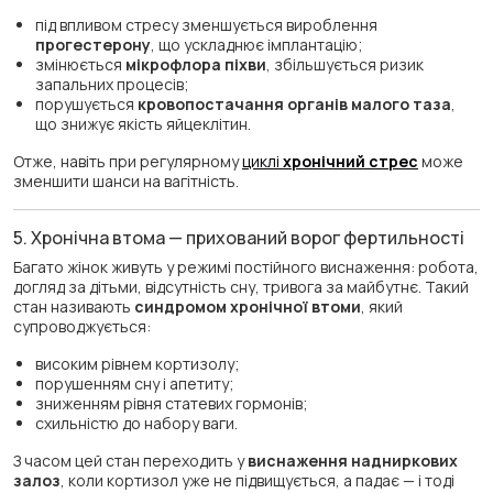
під впливом стресу зменшується вироблення
прогестерону
, що ускладнює імплантацію;
змінюється
мікрофлора піхви
, збільшується ризик
запальних процесів;
порушується
кровопостачання органів малого таза
,
що знижує якість яйцеклітин.
Отже, навіть при регулярному
циклі
хронічний стрес
може
зменшити шанси на вагітність.
5. Хронічна втома — прихований ворог фертильності
Багато жінок живуть у режимі постійного виснаження: робота,
догляд за дітьми, відсутність сну, тривога за майбутнє. Такий
стан називають
синдромом хронічної втоми
, який
супроводжується:
високим рівнем кортизолу;
порушенням сну і апетиту;
зниженням рівня статевих гормонів;
схильністю до набору ваги.
З часом цей стан переходить у
виснаження надниркових
залоз
, коли кортизол уже не підвищується, а падає — і тоді