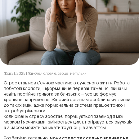
Жов 21, 2025 | Жіноче, чоловіче, серце і не тільки
Стрес став невід’ємною частиною сучасного життя. Робота,
побутові клопоти, інформаційне перевантаження, війна чи
навіть постійна тривога за близьких — усе це формує
хронічне напруження. Жіночий організм особливо чутливий
до таких змін, адже гормональна система працює тонко і
потребує рівноваги.
Коли рівень стресу зростає, порушується взаємодія між
мозком і яєчниками, змінюється цикл, погіршується овуляція,
а з часом можуть виникати труднощі із зачаттям.
Розберімо детально,
чому стрес так сильно впливає на