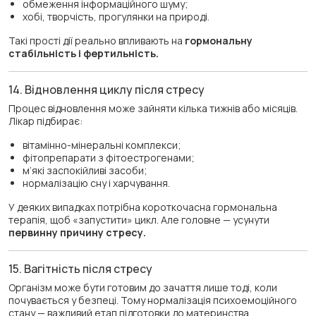
обмеження інформаційного шуму;
хобі, творчість, прогулянки на природі.
Такі прості дії реально впливають на
гормональну
стабільність і фертильність.
14. Відновлення циклу після стресу
Процес відновлення може зайняти кілька тижнів або місяців.
Лікар підбирає:
вітамінно-мінеральні комплекси;
фітопрепарати з фітоестрогенами;
м’які заспокійливі засоби;
нормалізацію сну і харчування.
У деяких випадках потрібна короткочасна гормональна
терапія, щоб «запустити» цикл. Але головне — усунути
первинну причину стресу.
15. Вагітність після стресу
Організм може бути готовим до зачаття лише тоді, коли
почувається у безпеці. Тому нормалізація психоемоційного
стану — важливий етап підготовки до материнства.