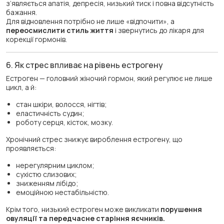
з’являється апатія, депресія, низький тиск і повна відсутність
бажання.
Для відновлення потрібно не лише «відпочити», а
переосмислити стиль життя
і звернутись до лікаря для
корекції гормонів.
6. Як стрес впливає на рівень естрогену
Естроген — головний жіночий гормон, який регулює не лише
цикл, а й:
стан шкіри, волосся, нігтів;
еластичність судин;
роботу серця, кісток, мозку.
Хронічний стрес знижує вироблення естрогену, що
проявляється:
нерегулярним циклом;
сухістю слизових;
зниженням лібідо;
емоційною нестабільністю.
Крім того, низький естроген може викликати
порушення
овуляції та передчасне старіння яєчників.