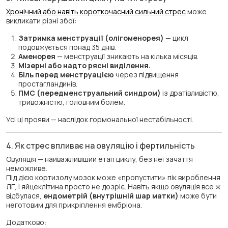
Хронічний або навіть короткочасний сильний стрес
може
викликати різні збої:
Затримка менструації (олігоменорея)
— цикл
подовжується понад 35 днів.
Аменорея
— менструації зникають на кілька місяців.
Мізерні або надто рясні виділення.
Біль перед менструацією
через підвищення
простагландинів.
ПМС (передменструальний синдром)
із дратівливістю,
тривожністю, головним болем.
Усі ці прояви — наслідок гормональної нестабільності.
4. Як стрес впливає на овуляцію і фертильність
Овуляція — найважливіший етап циклу, без неї зачаття
неможливе.
Під дією кортизолу мозок може «пропустити» пік вироблення
ЛГ, і яйцеклітина просто не дозріє. Навіть якщо овуляція все ж
відбулася,
ендометрій (внутрішній шар матки)
може бути
неготовим для прикріплення ембріона.
Додатково: