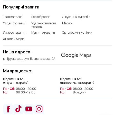
Популярні запити
Травматолог
Вертебролог
Лікування суглобів
Узд в Трускавці
Ударно-хвильова
Масаж
терапія
Лазеротерапія
Магнітотерапія
Ортопедичні устілки
Аналізи Медіс
Наша адреса:
м. Трускавець вул. Бориславська, 2А
Ми працюємо:
Відділення лікування хребта
Відділення №1
Відділення №2
+38(066) 209 52 46
(лікування хребта)
(діагностики та здоров’я)
Пн - Сб:
08:00 – 20:00
Пн - Сб:
08:00 – 20:00
Нд:
08:00 – 19:00
Нд:
Вихідний
Відділення діагностики та
здоров’я
+38(063) 663 22 48