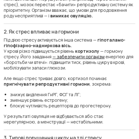
стрес), мозок перестає «бачити» репродуктивну систему як
пріоритетну. Організм вважає, що умови для продовження
роду несприятливі — і
вимикає овуляцію.
2. Як стрес впливає на гормони
Під дією стресу активується інша система —
гіпоталамо-
гіпофізарно-надниркова вісь.
У крові різко підвищується рівень
кортизолу
— гормону
стресу. Його завдання
— забезпечити організм
енергією для
«боротьби чи втечі»: підвищити тиск, рівень цукру в крові,
мобілізувати запаси глюкози.
Але якщо стрес триває довго, кортизол починає
пригнічувати репродуктивні гормони
, зокрема:
знижує виділення ГнРГ, ФСГ та ЛГ;
зменшує рівень естрогену;
блокує чутливість рецепторів до прогестерону.
У результаті овуляція не відбувається або стає
нерегулярною, а менструації — нестабільними.
3. Типові порушення циклу на тлі стресу