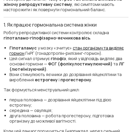
жіночу репродуктивну систему
, які симптоми мають
насторожити і як повернути гормональний баланс.
1. Як працює гормональна система жінки
Роботу репродуктивної системи контролює складна
гіпоталамо-гіпофізарно-яєчникова вісь
.
Гіпоталамус
у мозку «зчитує»
стан організму та виділяє
гормон
ГнРГ (гонадотропін-рилізинг-гормон).
Цей сигнал отримує
гіпофіз
, який у відповідь виділяє два
основні гормони —
ФСГ (фолікулостимулюючий)
та
ЛГ
(лютеїнізуючий)
.
Вони стимулюють яєчники до дозрівання яйцеклітини та
вироблення
естрогену
і
прогестерону
.
Так формується менструальний цикл:
перша половина — дозрівання яйцеклітини під дією
естрогену;
середина — овуляція;
друга половина — робота прогестерону, підготовка
організму до можливої вагітності.
Коли цей ланцюг порушується (наприклад, через сильний