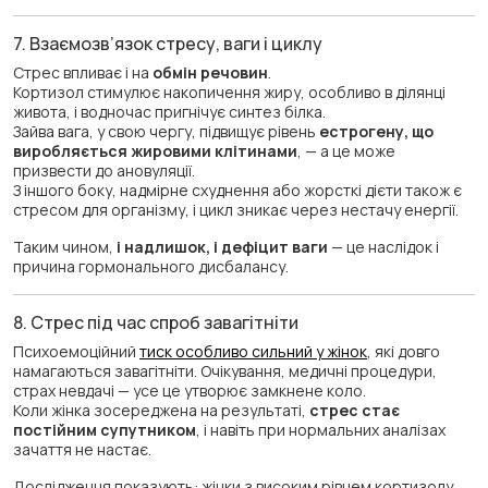
7. Взаємозв’язок стресу, ваги і циклу
Стрес впливає і на
обмін речовин
.
Кортизол стимулює накопичення жиру, особливо в ділянці
живота, і водночас пригнічує синтез білка.
Зайва вага, у свою чергу, підвищує рівень
естрогену, що
виробляється жировими клітинами
, — а це може
призвести до ановуляції.
З іншого боку, надмірне схуднення або жорсткі дієти також є
стресом для організму, і цикл зникає через нестачу енергії.
Таким чином,
і надлишок, і дефіцит ваги
— це наслідок і
причина гормонального дисбалансу.
8. Стрес під час спроб завагітніти
Психоемоційний
тиск особливо сильний у жінок
, які довго
намагаються завагітніти. Очікування, медичні процедури,
страх невдачі — усе це утворює замкнене коло.
Коли жінка зосереджена на результаті,
стрес стає
постійним супутником
, і навіть при нормальних аналізах
зачаття не настає.
Дослідження показують: жінки з високим рівнем кортизолу