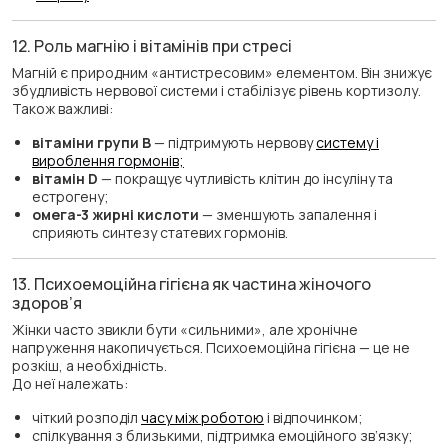
12. Роль магнію і вітамінів при стресі
Магній є природним «антистресовим» елементом. Він знижує
збудливість нервової системи і стабілізує рівень кортизолу.
Також важливі:
вітаміни групи B
— підтримують нервову
систему і
вироблення гормонів;
вітамін D
— покращує чутливість клітин до інсуліну та
естрогену;
омега-3 жирні кислоти
— зменшують запалення і
сприяють синтезу статевих гормонів.
13. Психоемоційна гігієна як частина жіночого
здоров’я
Жінки часто звикли бути «сильними», але хронічне
напруження накопичується. Психоемоційна гігієна — це не
розкіш, а необхідність.
До неї належать:
чіткий розподіл
часу між роботою
і відпочинком;
спілкування з близькими, підтримка емоційного зв’язку;