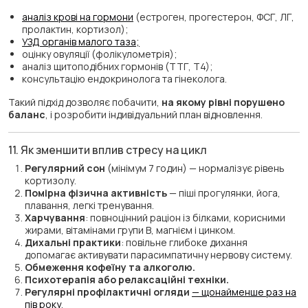
аналіз крові на гормони
(естроген, прогестерон, ФСГ, ЛГ,
пролактин, кортизол);
УЗД органів малого таза;
оцінку овуляції (фолікулометрія);
аналіз щитоподібних гормонів (ТТГ, Т4);
консультацію ендокринолога та гінеколога.
Такий підхід дозволяє побачити,
на якому рівні порушено
баланс
, і розробити індивідуальний план відновлення.
11. Як зменшити вплив стресу на цикл
Регулярний сон
(мінімум 7 годин) — нормалізує рівень
кортизолу.
Помірна фізична активність
— піші прогулянки, йога,
плавання, легкі тренування.
Харчування
: повноцінний раціон із білками, корисними
жирами, вітамінами групи B, магнієм і цинком.
Дихальні практики
: повільне глибоке дихання
допомагає активувати парасимпатичну нервову систему.
Обмеження кофеїну та алкоголю.
Психотерапія або релаксаційні техніки.
Регулярні профілактичні огляди
— щонайменше раз на
пів року
.