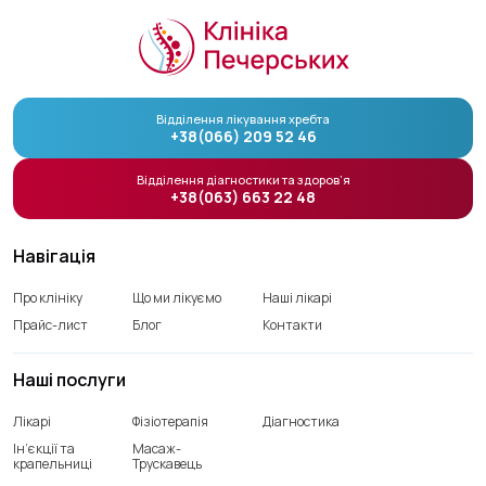
Відділення лікування хребта
+38(066) 209 52 46
Відділення діагностики та здоров’я
+38(063) 663 22 48
Навігація
Про клініку
Що ми лікуємо
Наші лікарі
Прайс-лист
Блог
Контакти
Наші послуги
Лікарі
Фізіотерапія
Діагностика
Ін’єкції та
Масаж-
крапельниці
Трускавець