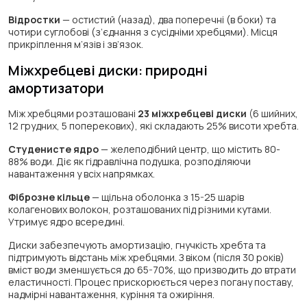
Відростки
— остистий (назад), два поперечні (в боки) та
чотири суглобові (з’єднання з сусідніми хребцями). Місця
прикріплення м’язів і зв’язок.
Міжхребцеві диски: природні
амортизатори
Між хребцями розташовані
23 міжхребцеві диски
(6 шийних,
12 грудних, 5 поперекових), які складають 25% висоти хребта.
Студенисте ядро
— желеподібний центр, що містить 80-
88% води. Діє як гідравлічна подушка, розподіляючи
навантаження у всіх напрямках.
Фіброзне кільце
— щільна оболонка з 15-25 шарів
колагенових волокон, розташованих під різними кутами.
Утримує ядро всередині.
Диски забезпечують амортизацію, гнучкість хребта та
підтримують відстань між хребцями. З віком (після 30 років)
вміст води зменшується до 65-70%, що призводить до втрати
еластичності. Процес прискорюється через погану поставу,
надмірні навантаження, куріння та ожиріння.