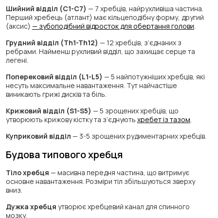
Шийний відділ (C1-C7)
— 7 хребців, найрухливіша частина.
Перший хребець (атлант) має кільцеподібну форму, другий
(аксис)
— зубоподібний відросток для обертання голови
.
Грудний відділ (Th1-Th12)
— 12 хребців, з’єднаних з
ребрами. Найменш рухливий відділ, що захищає серце та
легені.
Поперековий відділ (L1-L5)
— 5 найпотужніших хребців, які
несуть максимальне навантаження. Тут найчастіше
виникають грижі дисків та біль.
Крижовий відділ (S1-S5)
— 5 зрощених хребців, що
утворюють крижову кістку та з’єднують
хребет із тазом
.
Куприковий відділ
— 3-5 зрощених рудиментарних хребців.
Будова типового хребця
Тіло хребця
— масивна передня частина, що витримує
основне навантаження. Розміри тіл збільшуються зверху
вниз.
Дужка хребця
утворює хребцевий канал для спинного
мозку.