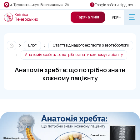
Графік роботи відділень
м. Трускавець вул. Бориславська, 2А
Гаряча лінія
УКР
Блог
Статті від нашого експерта з вертебрології
Анатомія хребта: що потрібно знати кожному пацієнту
Анатомія хребта: що потрібно знати
кожному пацієнту