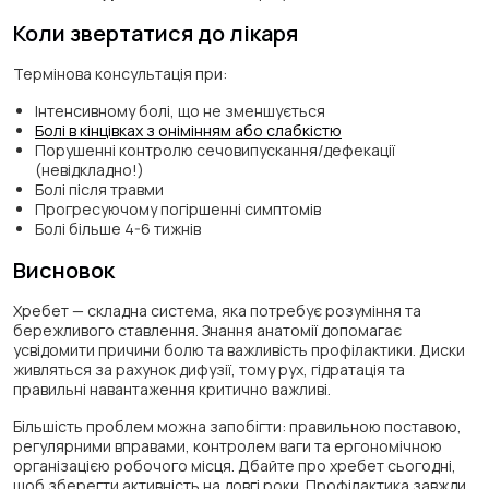
Коли звертатися до лікаря
Термінова консультація при:
Інтенсивному болі, що не зменшується
Болі в кінцівках з онімінням або слабкістю
Порушенні контролю сечовипускання/дефекації
(невідкладно!)
Болі після травми
Прогресуючому погіршенні симптомів
Болі більше 4-6 тижнів
Висновок
Хребет — складна система, яка потребує розуміння та
бережливого ставлення. Знання анатомії допомагає
усвідомити причини болю та важливість профілактики. Диски
живляться за рахунок дифузії, тому рух, гідратація та
правильні навантаження критично важливі.
Більшість проблем можна запобігти: правильною поставою,
регулярними вправами, контролем ваги та ергономічною
організацією робочого місця. Дбайте про хребет сьогодні,
щоб зберегти активність на довгі роки. Профілактика завжди