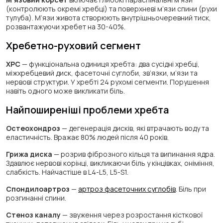
(контролюють окремі хребці) та поверхневі м’язи спини (рухи
тулуба). М’язи живота створюють внутрішньочеревний тиск,
розвантажуючи хребет на 30-40%.
Хребетно-руховий сегмент
ХРС
— функціональна одиниця хребта: два сусідні хребці,
міжхребцевий диск, фасеточні суглоби, зв’язки, м’язи та
нервові структури. У хребті 24 рухомі сегменти. Порушення
навіть одного може викликати біль.
Найпоширеніші проблеми хребта
Остеохондроз
— дегенерація дисків, які втрачають воду та
еластичність. Вражає 80% людей після 40 років.
Грижа диска
— розрив фіброзного кільця та випинання ядра.
Здавлює нервові корінці, викликаючи біль у кінцівках, оніміння,
слабкість. Найчастіше в L4-L5, L5-S1.
Спондилоартроз
—
артроз фасеточних суглобів
. Біль при
розгинанні спини.
Стеноз каналу
— звуження через розростання кісткової