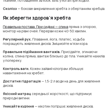
тканини, потовщення зв’язок. Біль у ногах при ходьбі.
Сколіоз
— бокове викривлення хребта з обертанням хребців.
Як зберегти здоров’я хребта
Правильна постава. При сидінні — спина
пряма з опорою,
монітор на рівні очей. Перерви кожні 40-50 хвилин.
Регулярний рух.
Плавання, йога, пілатес, ходьба
покращують живлення дисків. Зміцнюйте м’язи кора.
Правильне підіймання вантажів.
Присідайте, згинаючи
коліна, спина пряма, вантаж близько до тіла. Уникайте нахилів
у попереку.
Контроль ваги.
Кожен зайвий кілограм збільшує
навантаження на хребет.
Достатня гідратація
— 1,5-2 л води на день для живлення
дисків.
Якісний матрац
середньої жорсткості, що підтримує
природні вигини.
Уникайте куріння
— нікотин погіршує живлення дисків.