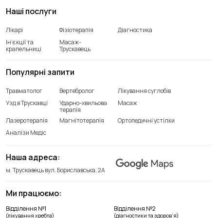
Наші послуги
Лікарі
Фізіотерапія
Діагностика
Ін’єкції та
Масаж-
крапельниці
Трускавець
Популярні запити
Травматолог
Вертебролог
Лікування суглобів
Узд в Трускавці
Ударно-хвильова
Масаж
терапія
Лазеротерапія
Магнітотерапія
Ортопедичні устілки
Аналізи Медіс
Наша адреса:
м. Трускавець вул. Бориславська, 2А
Ми працюємо:
Відділення лікування хребта
Відділення №1
Відділення №2
+38(066) 209 52 46
(лікування хребта)
(діагностики та здоров’я)