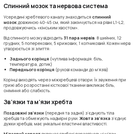
Спинний мозок та нервова система
Усередині хребтевого каналу знаходиться
спинний
мозок
довжиною 40-45 см, який закінчується на рівні L1-L2,
продовжуючись «кінським хвостом».
Від спинного мозку відходить
31 пара нервів
: 8 шийних, 12
грудних, 5 поперекових, 5 крижових, 1 копчиковий. Кожен нерв
утворюється зі злиття:
Заднього корінця
(чутлива інформація: біль,
температура, дотик)
Переднього корінця
(рухові команди до м’язів)
Корінці виходять через міжхребцеві отвори. Їх звуження при
грижі або розростанні кісткової тканини викликає біль,
оніміння або слабкість.
Зв’язки та м’язи хребта
Поздовжні зв’язки
(передня та задня) з’єднують тіла
хребців та обмежують надмірні рухи.
Жовта зв’язка
з’єднує
дужки хребців, має унікальні еластичні властивості.
М’язовий корсет
включає глибокі параспінальні м’язи