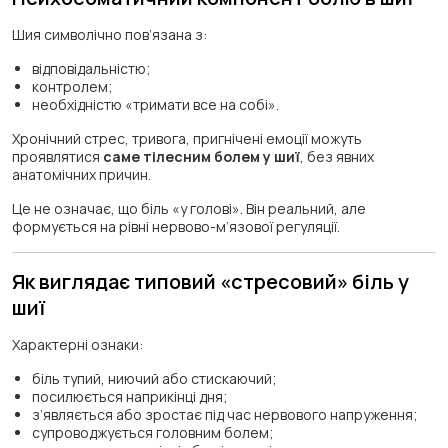
Шия символічно пов’язана з:
відповідальністю;
контролем;
необхідністю «тримати все на собі».
Хронічний стрес, тривога, пригнічені емоції можуть
проявлятися
саме тілесним болем у шиї
, без явних
анатомічних причин.
Це не означає, що біль «у голові». Він реальний, але
формується на рівні нервово-м’язової регуляції.
Як виглядає типовий «стресовий» біль у
шиї
Характерні ознаки:
біль тупий, ниючий або стискаючий;
посилюється наприкінці дня;
з’являється або зростає під час нервового напруження;
супроводжується головним болем;