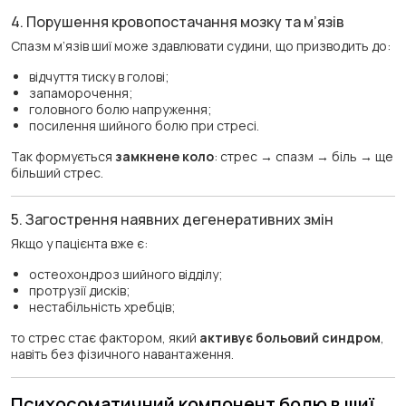
4. Порушення кровопостачання мозку та м’язів
Спазм м’язів шиї може здавлювати судини, що призводить до:
відчуття тиску в голові;
запаморочення;
головного болю напруження;
посилення шийного болю при стресі.
Так формується
замкнене коло
: стрес → спазм → біль → ще
більший стрес.
5. Загострення наявних дегенеративних змін
Якщо у пацієнта вже є:
остеохондроз шийного відділу;
протрузії дисків;
нестабільність хребців;
то стрес стає фактором, який
активує больовий синдром
,
навіть без фізичного навантаження.
Психосоматичний компонент болю в шиї