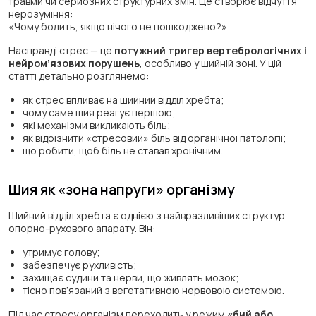
травми чи серйозних структурних змін. Це створює відчуття
нерозуміння:
«Чому болить, якщо нічого не пошкоджено?»
Насправді стрес — це
потужний тригер вертебрологічних і
нейром’язових порушень
, особливо у шийній зоні. У цій
статті детально розглянемо:
як стрес впливає на шийний відділ хребта;
чому саме шия реагує першою;
які механізми викликають біль;
як відрізнити «стресовий» біль від органічної патології;
що робити, щоб біль не ставав хронічним.
Шия як «зона напруги» організму
Шийний відділ хребта є однією з найвразливіших структур
опорно-рухового апарату. Він:
утримує голову;
забезпечує рухливість;
захищає судини та нерви, що живлять мозок;
тісно пов’язаний з вегетативною нервовою системою.
Під час стресу організм переходить у режим
«бий або