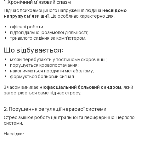
1. Хронічний м’язовий спазм
Під час психоемоційного напруження людина
несвідомо
напружує м’язи шиї
. Це особливо характерно для:
офісної роботи;
відповідальної розумової діяльності;
тривалого сидіння за комп’ютером.
Що відбувається:
м’язи перебувають у постійному скороченні;
порушується кровопостачання;
накопичуються продукти метаболізму;
формується больовий сигнал.
З часом виникає
міофасціальний больовий синдром
, який
загострюється саме під час стресу.
2. Порушення регуляції нервової системи
Стрес змінює роботу центральної та периферичної нервової
системи.
Наслідки: