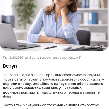
Лют 2, 2026 | Статті від нашого експерта з вертебрології
Вступ
Біль у шиї — одна з найпоширеніших скарг сучасної людини.
Проте багато пацієнтів помічають характерну особливість:
у
періоди стресу, емоційного напруження або тривалого
психічного навантаження біль у шиї значно
посилюється
, навіть якщо фізичного перевантаження не
було.
Часто в таких ситуаціях обстеження не виявляють гострої