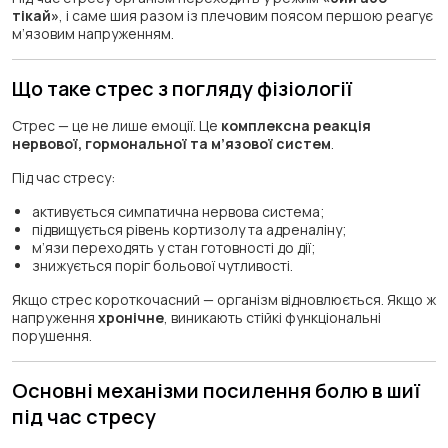
тікай»
, і саме шия разом із плечовим поясом першою реагує
м’язовим напруженням.
Що таке стрес з погляду фізіології
Стрес — це не лише емоції. Це
комплексна реакція
нервової, гормональної та м’язової систем
.
Під час стресу:
активується симпатична нервова система;
підвищується рівень кортизолу та адреналіну;
м’язи переходять у стан готовності до дії;
знижується поріг больової чутливості.
Якщо стрес короткочасний — організм відновлюється. Якщо ж
напруження
хронічне
, виникають стійкі функціональні
порушення.
Основні механізми посилення болю в шиї
під час стресу