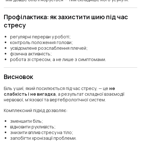
Профілактика: як захистити шию під час
стресу
регулярні перерви у роботі;
контроль положення голови;
усвідомлене розслаблення плечей;
фізична активність;
робота зі стресом, а не лише з симптомами.
Висновок
Біль у шиї, який посилюється під час стресу, — це
не
слабкість і не вигадка
, а результат складної взаємодії
нервової, м’язової та вертебрологічної систем.
Комплексний підхід дозволяє:
зменшити біль;
відновити рухливість;
знизити вплив стресу на тіло;
запобігти хронізації проблеми.