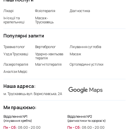
Лікарі
Фізіотерапія
Діагностика
Ін’єкції та
Масаж-
крапельниці
Трускавець
Популярні запити
Травматолог
Вертебролог
Лікування суглобів
Узд в Трускавці
Ударно-хвильова
Масаж
терапія
Лазеротерапія
Магнітотерапія
Ортопедичні устілки
Аналізи Медіс
Наша адреса:
м. Трускавець вул. Бориславська, 2А
Ми працюємо:
Відділення лікування хребта
Відділення №1
Відділення №2
+38(066) 209 52 46
(лікування хребта)
(діагностики та здоров’я)
Пн - Сб:
08:00 – 20:00
Пн - Сб:
08:00 – 20:00