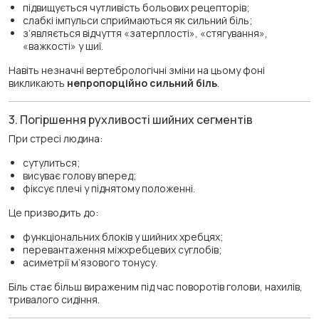
підвищується чутливість больових рецепторів;
слабкі імпульси сприймаються як сильний біль;
з’являється відчуття «затерплості», «стягування»,
«важкості» у шиї.
Навіть незначні вертебрологічні зміни на цьому фоні
викликають
непропорційно сильний біль
.
3. Погіршення рухливості шийних сегментів
При стресі людина:
сутулиться;
висуває голову вперед;
фіксує плечі у піднятому положенні.
Це призводить до:
функціональних блоків у шийних хребцях;
перевантаження міжхребцевих суглобів;
асиметрії м’язового тонусу.
Біль стає більш вираженим під час поворотів голови, нахилів,
тривалого сидіння.