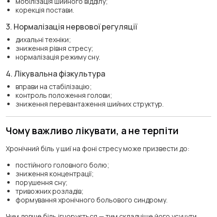
мобілізація шийного відділу;
корекція постави.
3. Нормалізація нервової регуляції
дихальні техніки;
зниження рівня стресу;
нормалізація режиму сну.
4. Лікувальна фізкультура
вправи на стабілізацію;
контроль положення голови;
зниження перевантаження шийних структур.
Чому важливо лікувати, а не терпіти
Хронічний біль у шиї на фоні стресу може призвести до:
постійного головного болю;
зниження концентрації;
порушення сну;
тривожних розладів;
формування хронічного больового синдрому.
Чим довше біль ігнорується — тим складніше його усунути.