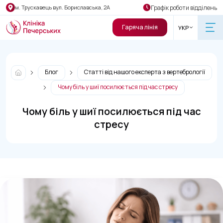
Графік роботи відділень
м. Трускавець вул. Бориславська, 2А
Гаряча лінія
УКР
Блог
Статті від нашого експерта з вертебрології
Чому біль у шиї посилюється під час стресу
Чому біль у шиї посилюється під час
стресу