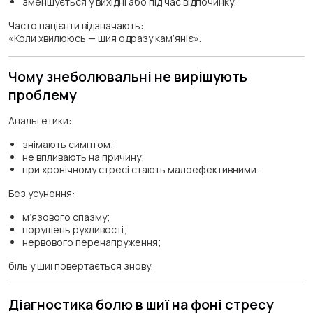
зменшується у вихідні або під час відпочинку.
Часто пацієнти відзначають:
«Коли хвилююсь — шия одразу кам’яніє».
Чому знеболювальні не вирішують
проблему
Анальгетики:
знімають симптом;
не впливають на причину;
при хронічному стресі стають малоефективними.
Без усунення:
м’язового спазму;
порушень рухливості;
нервового перенапруження;
біль у шиї повертається знову.
Діагностика болю в шиї на фоні стресу