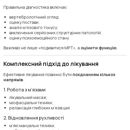
Правильна діагностика включає:
вертебрологічний огляд;
оцінку постави;
аналіз м’язового тонусу;
виключення серйозних структурних патологій;
оцінку психоемоційного стану.
Важливо не лише «подивитися МРТ», а
оцінити функцію
.
Комплексний підхід до лікування
Ефективне лікування повинно бути
поєднанням кількох
напрямів
:
1. Робота з м’язами
лікувальний масаж;
міофасціальні техніки;
релаксація глибоких м’язів шиї.
2. Відновлення рухливості
м’які мануальні техніки;