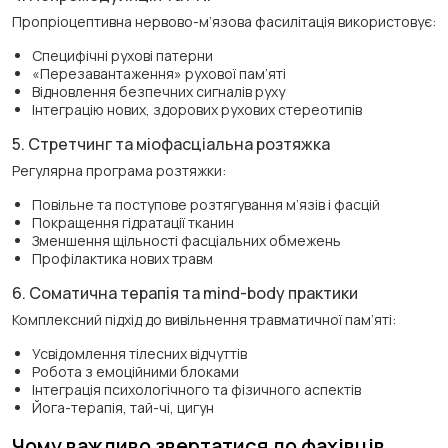
Пропріоцептивна нервово-м’язова фасилітація використовує:
Специфічні рухові патерни
«Перезавантаження» рухової пам’яті
Відновлення безпечних сигналів руху
Інтеграцію нових, здорових рухових стереотипів
5. Стретчинг та міофасціальна розтяжка
Регулярна програма розтяжки:
Повільне та поступове розтягування м’язів і фасцій
Покращення гідратації тканин
Зменшення щільності фасціальних обмежень
Профілактика нових травм
6. Соматична терапія та mind-body практики
Комплексний підхід до вивільнення травматичної пам’яті:
Усвідомлення тілесних відчуттів
Робота з емоційними блоками
Інтеграція психологічного та фізичного аспектів
Йога-терапія, тай-чі, цигун
Чому важливо звертатися до фахівців