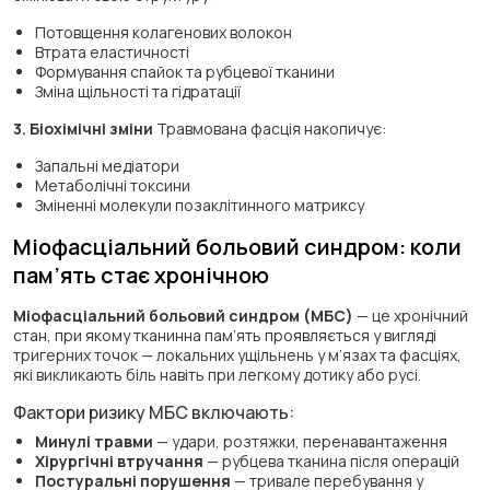
Потовщення колагенових волокон
Втрата еластичності
Формування спайок та рубцевої тканини
Зміна щільності та гідратації
3. Біохімічні зміни
Травмована фасція накопичує:
Запальні медіатори
Метаболічні токсини
Зміненні молекули позаклітинного матриксу
Міофасціальний больовий синдром: коли
пам’ять стає хронічною
Міофасціальний больовий синдром (МБС)
— це хронічний
стан, при якому тканинна пам’ять проявляється у вигляді
тригерних точок — локальних ущільнень у м’язах та фасціях,
які викликають біль навіть при легкому дотику або русі.
Фактори ризику МБС включають:
Минулі травми
— удари, розтяжки, перенавантаження
Хірургічні втручання
— рубцева тканина після операцій
Постуральні порушення
— тривале перебування у