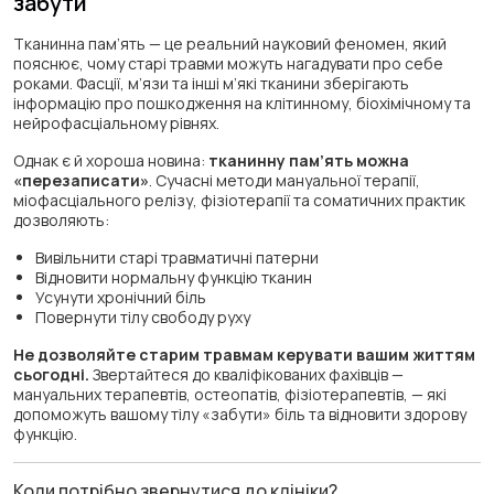
забути
Тканинна пам’ять — це реальний науковий феномен, який
пояснює, чому старі травми можуть нагадувати про себе
роками. Фасції, м’язи та інші м’які тканини зберігають
інформацію про пошкодження на клітинному, біохімічному та
нейрофасціальному рівнях.
Однак є й хороша новина:
тканинну пам’ять можна
«перезаписати»
. Сучасні методи мануальної терапії,
міофасціального релізу, фізіотерапії та соматичних практик
дозволяють:
Вивільнити старі травматичні патерни
Відновити нормальну функцію тканин
Усунути хронічний біль
Повернути тілу свободу руху
Не дозволяйте старим травмам керувати вашим життям
сьогодні.
Звертайтеся до кваліфікованих фахівців —
мануальних терапевтів, остеопатів, фізіотерапевтів, — які
допоможуть вашому тілу «забути» біль та відновити здорову
функцію.
Коли потрібно звернутися до клініки?