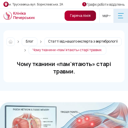
Графік роботи відділень
м. Трускавець вул. Бориславська, 2А
Гаряча лінія
УКР
Блог
Статті від нашого експерта з вертебрології
Чому тканини «пам’ятають» старі травми.
Чому тканини «пам’ятають» старі
травми.