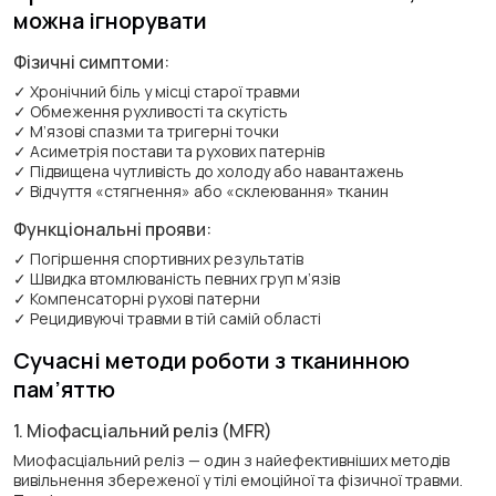
можна ігнорувати
Фізичні симптоми:
✓ Хронічний біль у місці старої травми
✓ Обмеження рухливості та скутість
✓ М’язові спазми та тригерні точки
✓ Асиметрія постави та рухових патернів
✓ Підвищена чутливість до холоду або навантажень
✓ Відчуття «стягнення» або «склеювання» тканин
Функціональні прояви:
✓ Погіршення спортивних результатів
✓ Швидка втомлюваність певних груп м’язів
✓ Компенсаторні рухові патерни
✓ Рецидивуючі травми в тій самій області
Сучасні методи роботи з тканинною
пам’яттю
1. Міофасціальний реліз (MFR)
Миофасціальний реліз — один з найефективніших методів
вивільнення збереженої у тілі емоційної та фізичної травми.