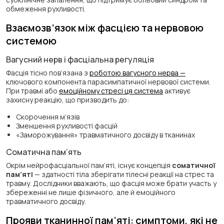
обмеження рухливості.
Взаємозв’язок між фасцією та нервовою
системою
Вагусний нерв і фасціальна регуляція
Фасція тісно пов’язана з
роботою вагусного нерва —
ключового компонента парасимпатичної нервової системи.
При травмі або
емоційному стресі ця система
активує
захисну реакцію, що призводить до:
Скорочення м’язів
Зменшення рухливості фасцій
«Заморожування» травматичного досвіду в тканинах
Соматична пам’ять
Окрім нейрофасціальної пам’яті, існує концепція
соматичної
пам’яті
— здатності тіла зберігати тілесні реакції на стрес та
травму. Дослідники вважають, що фасція може брати участь у
збереженні не лише фізичного, але й емоційного
травматичного досвіду.
Прояви тканинної пам’яті: симптоми, які не