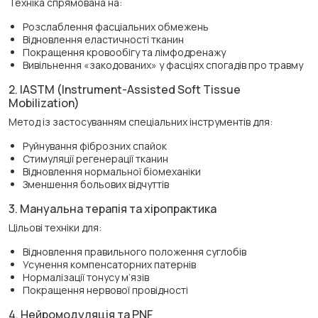
Техніка спрямована на:
Розслаблення фасціальних обмежень
Відновлення еластичності тканин
Покращення кровообігу та лімфодренажу
Вивільнення «закодованих» у фасціях спогадів про травму
2. IASTM (Instrument-Assisted Soft Tissue
Mobilization)
Метод із застосуванням спеціальних інструментів для:
Руйнування фіброзних спайок
Стимуляції регенерації тканин
Відновлення нормальної біомеханіки
Зменшення больових відчуттів
3. Мануальна терапія та хіропрактика
Цільові техніки для:
Відновлення правильного положення суглобів
Усунення компенсаторних патернів
Нормалізації тонусу м’язів
Покращення нервової провідності
4. Нейромодуляція та PNF