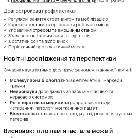
Профілактичні візити — регулярні огляди
після травми
Довгострокова профілактика:
✓ Регулярні заняття стретчингом та мобілізацією
✓ Корекція постави та ергономіки робочого місця
✓ Управління
стресом та емоційним станом
✓ Збалансоване харчування та гідратація
✓ Достатній сон та відпочинок
✓ Періодичний профілактичний масаж
Новітні дослідження та перспективи
Сучасна наука активно досліджує феномен тканинної пам’яті:
Молекулярна біологія
вивчає епігенетичні маркери
травми
Нейронауки
досліджують зв’язок між фасцією та
нервовою системою
Регенеративна медицина
розробляє методи
«стирання» патологічної тканинної пам’яті
Біомеханіка
створює нові підходи до відновлення рухових
патернів
Висновок: тіло пам’ятає, але може й