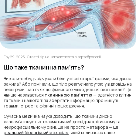
Гру 29, 2025 | Статті від нашого експерта з вертебрології
Що таке тканинна пам’ять?
Ви коли-небудь відчували біль у місці старої травми, яка давно
зажила? Або помічали, що тіло реагує напругою у відповідь на
певні рухи, навіть якщо фізичного ушкодження вже немає? Це
явище називається
тканинною пам’яттю
— здатністю клітин
та тканин нашого тіла зберігати інформацію про минулі
травми, стрес та фізичні пошкодження.
Сучасна медична наука доводить, що тканини дійсно
«запам’ятовують» травматичний досвід на клітинному та
нейрофасціальному рівні. Це не просто метафора
— це
реальний біологічний механізм
, який впливає на наше