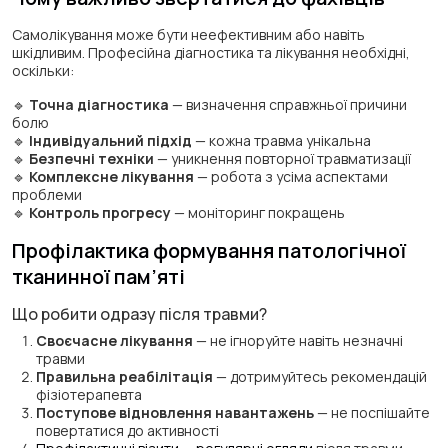
Самолікування може бути неефективним або навіть
шкідливим. Професійна діагностика та лікування необхідні,
оскільки:
🔹
Точна діагностика
— визначення справжньої причини
болю
🔹
Індивідуальний підхід
— кожна травма унікальна
🔹
Безпечні техніки
— уникнення повторної травматизації
🔹
Комплексне лікування
— робота з усіма аспектами
проблеми
🔹
Контроль прогресу
— моніторинг покращень
Профілактика формування патологічної
тканинної пам’яті
Що робити одразу після травми?
Своєчасне лікування
— не ігноруйте навіть незначні
травми
Правильна реабілітація
— дотримуйтесь рекомендацій
фізіотерапевта
Поступове відновлення навантажень
— не поспішайте
повертатися до активності