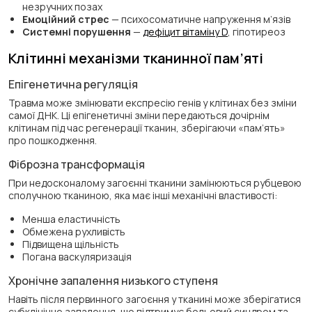
незручних позах
Емоційний стрес
— психосоматичне напруження м’язів
Системні порушення
—
дефіцит вітаміну D
, гіпотиреоз
Клітинні механізми тканинної пам’яті
Епігенетична регуляція
Травма може змінювати експресію генів у клітинах без зміни
самої ДНК. Ці епігенетичні зміни передаються дочірнім
клітинам під час регенерації тканин, зберігаючи «пам’ять»
про пошкодження.
Фіброзна трансформація
При недосконалому загоєнні тканини замінюються рубцевою
сполучною тканиною, яка має інші механічні властивості:
Менша еластичність
Обмежена рухливість
Підвищена щільність
Погана васкуляризація
Хронічне запалення низького ступеня
Навіть після первинного загоєння у тканині може зберігатися
субклінічне запалення, що підтримує больовий синдром та