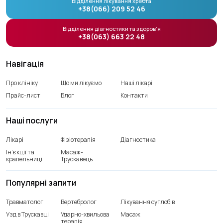
Відділення лікування хребта
+38(066) 209 52 46
Відділення діагностики та здоров’я
+38(063) 663 22 48
Навігація
Про клініку
Що ми лікуємо
Наші лікарі
Прайс-лист
Блог
Контакти
Наші послуги
Лікарі
Фізіотерапія
Діагностика
Ін’єкції та
Масаж-
крапельниці
Трускавець
Популярні запити
Травматолог
Вертебролог
Лікування суглобів
Узд в Трускавці
Ударно-хвильова
Масаж
терапія