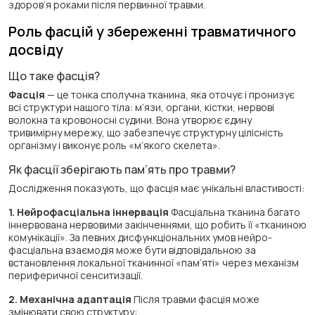
здоров’я роками після первинної травми.
Роль фасцій у збереженні травматичного
досвіду
Що таке фасція?
Фасція
— це тонка сполучна тканина, яка оточує і пронизує
всі структури нашого тіла: м’язи, органи, кістки, нервові
волокна та кровоносні судини. Вона утворює єдину
тривимірну мережу, що забезпечує структурну цілісність
організму і виконує роль «м’якого скелета».
Як фасції зберігають пам’ять про травми?
Дослідження показують, що фасція має унікальні властивості:
1. Нейрофасціальна іннервація
Фасціальна тканина багато
іннервована нервовими закінченнями, що робить її «тканиною
комунікації». За певних дисфункціональних умов нейро-
фасціальна взаємодія може бути відповідальною за
встановлення локальної тканинної «пам’яті» через механізм
периферичної сенситизації.
2. Механічна адаптація
Після травми фасція може
змінювати свою структуру: