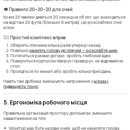
👁 Правило 20–20–20 для очей
Кожні 20 хвилин дивіться 20 секунд на об’єкт, що знаходиться
на відстані 20 футів (близько 6 метрів). Це розслаблює очні
м’язи.
🧘‍♀️ Простий комплекс вправ
Оберніть плечима кілька разів уперед і назад.
Повільно
нахиліть голову до плечей — розслабте шию
.
Потягніться руками догори, зробіть глибокий вдих.
Поверніться корпусом ліворуч і праворуч, не відриваючи
стоп.
Пройдіться по кімнаті або зробіть кілька присідань.
Навіть такі дрібниці зменшують напруження у
м’язах і
підвищують тонус
.
5. Ергономіка робочого місця
Правильна організація простору допомагає зменшити
навантаження на тіло:
Монітор має бути на рівні очей, щоб не нахиляти голову.