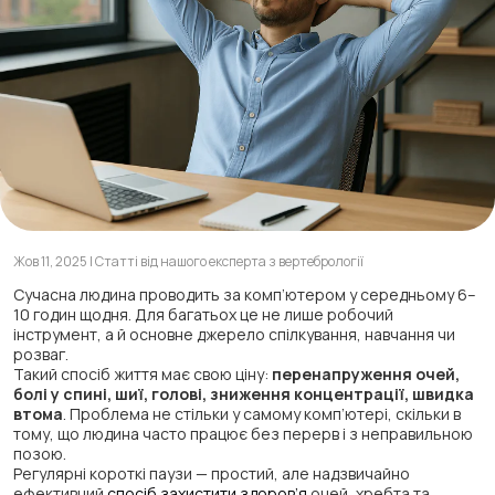
Жов 11, 2025 | Статті від нашого експерта з вертебрології
Сучасна людина проводить за комп’ютером у середньому 6–
10 годин щодня. Для багатьох це не лише робочий
інструмент, а й основне джерело спілкування, навчання чи
розваг.
Такий спосіб життя має свою ціну:
перенапруження очей,
болі у спині, шиї, голові, зниження концентрації, швидка
втома
. Проблема не стільки у самому комп’ютері, скільки в
тому, що людина часто працює без перерв і з неправильною
позою.
Регулярні короткі паузи — простий, але надзвичайно
ефективний
спосіб захистити здоров’я
очей, хребта та