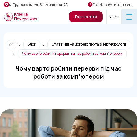
Графік роботи відділень
м. Трускавець вул. Бориславська, 2А
Гаряча лінія
УКР
Блог
Статті від нашого експерта з вертебрології
Чому варто робити перерви під час роботи за комп’ютером
Чому варто робити перерви під час
роботи за комп’ютером