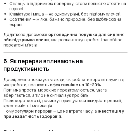
Стілець із підтримкою попереку, стопи повністю стоять на
підлозі.
Клавіатура і миша — на одному рівні, без підйому плечей.
Освітлення — м’яке, бажано природне, без відблисків на
екрані.
Додатково допоможе
ортопедична подушка для сидіння
або підтримка спини
, яка розвантажує хребет і запобігає
перевтомі м’язів.
6. Як перерви впливають на
продуктивність
Дослідження показують: люди, які роблять короткі паузи під
час роботи, працюють
ефективніше на 10–20%
.
Причина проста: мозок не перевтомлюється, увага
зберігається, а тіло не сигналізує про біль.
Після короткого відпочинку підвищується швидкість реакції,
креативність і мотивація.
Тому регулярні перерви — це не втрата часу, а
інвестиція у
працездатність і здоров’я
.