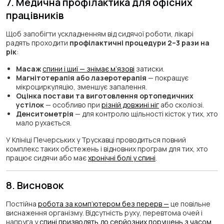
7. Медична профілактика для офісних
працівників
Щоб запобігти ускладненням від сидячої роботи, лікарі
радять проходити
профілактичні процедури 2–3 рази на
рік
:
Масаж
спини і шиї — знімає м’язові
затиски.
Магнітотерапія або лазеротерапія
— покращує
мікроциркуляцію, зменшує запалення.
Оцінка постави та виготовлення ортопедичних
устілок
— особливо при
різній довжині ніг
або сколіозі.
Денситометрія
— для контролю щільності кісток у тих, хто
мало рухається.
У Клініці Печерських у Трускавці проводиться повний
комплекс таких обстежень і відновних програм для тих, хто
працює сидячи або має
хронічні болі у спині
.
8. Висновок
Постійна
робота за комп’ютером без перерв —
це повільне
виснаження організму. Відсутність руху, перевтома очей і
напруга у
спині призводять до серйозних порушень з часом
.