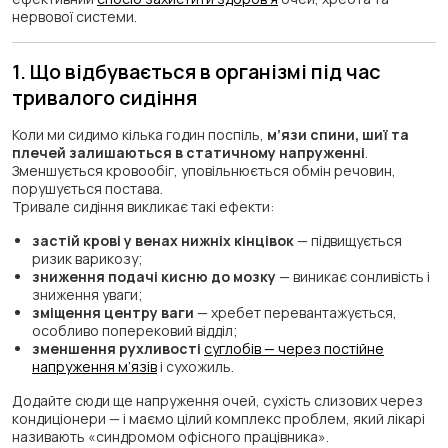
нервової системи.
1. Що відбувається в організмі під час
тривалого сидіння
Коли ми сидимо кілька годин поспіль,
м’язи спини, шиї та
плечей залишаються в статичному напруженні
.
Зменшується кровообіг, уповільнюється обмін речовин,
порушується постава.
Тривале сидіння викликає такі ефекти:
застій крові у венах нижніх кінцівок
— підвищується
ризик варикозу;
зниження подачі кисню до мозку
— виникає сонливість і
зниження уваги;
зміщення центру ваги
— хребет перевантажується,
особливо поперековий відділ;
зменшення рухливості
суглобів — через постійне
напруження м’язів
і сухожиль.
Додайте сюди ще напруження очей, сухість слизових через
кондиціонери — і маємо цілий комплекс проблем, який лікарі
називають «синдромом офісного працівника».