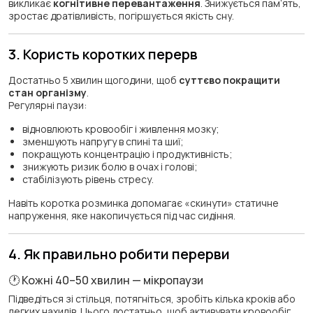
викликає
когнітивне перевантаження
. Знижується пам’ять,
зростає дратівливість, погіршується якість сну.
3. Користь коротких перерв
Достатньо 5 хвилин щогодини, щоб
суттєво покращити
стан організму
.
Регулярні паузи:
відновлюють кровообіг і живлення мозку;
зменшують напругу в спині та шиї;
покращують концентрацію і продуктивність;
знижують ризик болю в очах і голові;
стабілізують рівень стресу.
Навіть коротка розминка допомагає «скинути» статичне
напруження, яке накопичується під час сидіння.
4. Як правильно робити перерви
🕐 Кожні 40–50 хвилин — мікропаузи
Підведіться зі стільця, потягніться, зробіть кілька кроків або
легких нахилів. Цього достатньо, щоб активувати кровообіг.