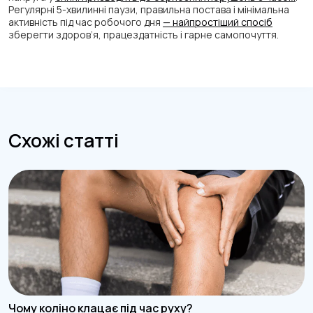
Регулярні 5-хвилинні паузи, правильна постава і мінімальна
активність під час робочого дня
— найпростіший спосіб
зберегти здоров’я, працездатність і гарне самопочуття.
Схожі статті
Чому коліно клацає під час руху?