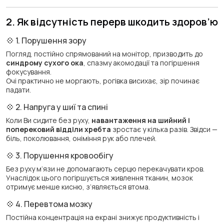
2. Як відсутність перерв шкодить здоров’ю
💠 1. Порушення зору
Погляд, постійно спрямований на монітор, призводить до
синдрому сухого ока
, спазму акомодації та погіршення
фокусування.
Очі практично не моргають, рогівка висихає, зір починає
падати.
💠 2. Напруга у шиї та спині
Коли Ви сидите без руху,
навантаження на шийний і
поперековий відділи хребта
зростає у кілька разів. Звідси —
біль, поколювання, оніміння рук або плечей.
💠 3. Порушення кровообігу
Без руху м’язи не допомагають серцю перекачувати кров.
Унаслідок цього погіршується живлення тканин, мозок
отримує менше кисню, з’являється втома.
💠 4. Перевтома мозку
Постійна концентрація на екрані знижує продуктивність і