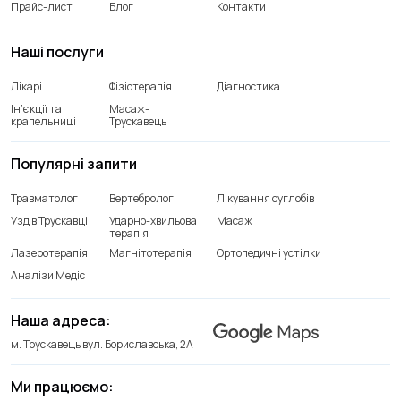
Прайс-лист
Блог
Контакти
Наші послуги
Лікарі
Фізіотерапія
Діагностика
Ін’єкції та
Масаж-
крапельниці
Трускавець
Популярні запити
Травматолог
Вертебролог
Лікування суглобів
Узд в Трускавці
Ударно-хвильова
Масаж
терапія
Лазеротерапія
Магнітотерапія
Ортопедичні устілки
Аналізи Медіс
Наша адреса:
м. Трускавець вул. Бориславська, 2А
Ми працюємо: