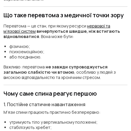
Що таке перевтома з медичної точки зору
Перевтома — це стан, при якому ресурси
нервової та
м’язової систем
вичерпуються швидше, ніж встигають
відновлюватися
. Вона може бути:
фізичною;
психоемоційною;
або поєднаною.
Важливо: перевтома
не завжди супроводжується
загальною слабкістю чи втомою
, особливо у людей з
високою відповідальністю та хронічним стресом.
Чому саме спина реагує першою
1. Постійне статичне навантаження
М’язи спини працюють практично безперервно:
утримують тіло у вертикальному положенні;
стабілізують хребет;