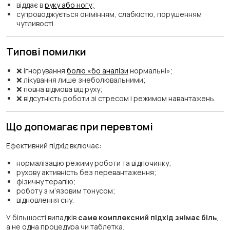
віддає в
руку або ногу;
супроводжується онімінням, слабкістю, порушенням
чутливості.
Типові помилки
❌ ігнорування
болю «бо аналізи
нормальні»;
❌ лікування лише знеболювальними;
❌ повна відмова від руху;
❌ відсутність роботи зі стресом і режимом навантажень.
Що допомагає при перевтомі
Ефективний підхід включає:
нормалізацію режиму роботи та відпочинку;
рухову активність без перевантаження;
фізичну терапію;
роботу з м’язовим тонусом;
відновлення сну.
У більшості випадків
саме комплексний підхід знімає біль
,
а не одна процедура чи таблетка.