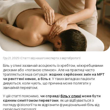
Гру 21, 2025 | Статті від нашого експерта з вертебрології
Біль у спині зазвичай асоціюють із хребтом, міжхребцевими
дисками або «поганою спиною». Але на практиці часто
трапляється інша ситуація:
жодних серйозних змін на МРТ
чи рентгені немає, а біль є
. У таких випадках пацієнти
дивуються, коли чують, що причина може полягати у
звичайній перевтомі.
У цій статті пояснимо,
чи справді
біль у спині
може бути
єдиним симптомом перевтоми
, як це відбувається з
погляду фізіології та як відрізнити функціональний біль від
серйозної патології.