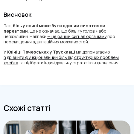
Висновок
Так,
біль у спині може бути єдиним симптомом
перевтоми
. Це не означає, що біль «у голові» або
неважливий. Навпаки
— це ранній сигнал організму
про
перевищення адаптаційних можливостей.
У
Клініці Печерських у Трускавці
ми допомагаємо
відрізнити функціональний біль від структурних проблем
хребта
та підібрати індивідуальну стратегію відновлення.
Схожі статті