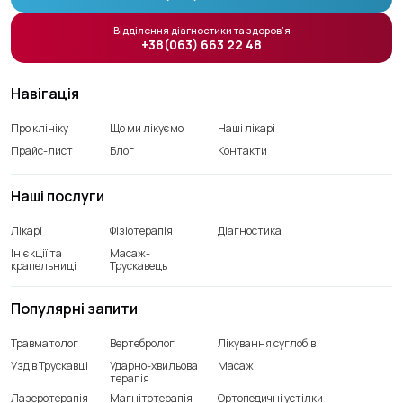
Відділення діагностики та здоров’я
+38(063) 663 22 48
Навігація
Про клініку
Що ми лікуємо
Наші лікарі
Прайс-лист
Блог
Контакти
Наші послуги
Лікарі
Фізіотерапія
Діагностика
Ін’єкції та
Масаж-
крапельниці
Трускавець
Популярні запити
Травматолог
Вертебролог
Лікування суглобів
Узд в Трускавці
Ударно-хвильова
Масаж
терапія
Лазеротерапія
Магнітотерапія
Ортопедичні устілки