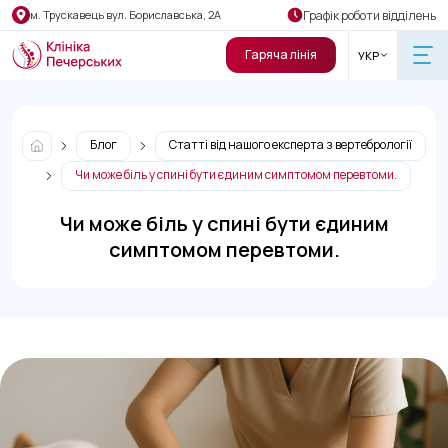
Графік роботи відділень
м. Трускавець вул. Бориславська, 2А
Гаряча лінія
УКР
Блог
Статті від нашого експерта з вертебрології
Чи може біль у спині бути єдиним симптомом перевтоми.
Чи може біль у спині бути єдиним
симптомом перевтоми.