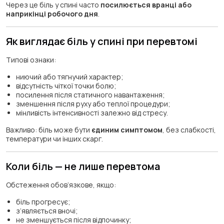
Через це біль у спині часто
посилюється вранці або
наприкінці робочого дня
.
Як виглядає біль у спині при перевтомі
Типові ознаки:
ниючий або тягнучий характер;
відсутність чіткої точки болю;
посилення після статичного навантаження;
зменшення після руху або теплої процедури;
мінливість інтенсивності залежно від стресу.
Важливо: біль може бути
єдиним симптомом
, без слабкості,
температури чи інших скарг.
Коли біль — не лише перевтома
Обстеження обов’язкове, якщо:
біль прогресує;
з’являється вночі;
не зменшується після відпочинку;