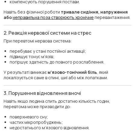
компенсують порушення постави.
Навіть без фізичної роботи
тривале сидіння, напруження
або
неправильна поза створюють хронічне
перевантаження.
2. Реакція нервової системи на стрес
При перевтомі нервова система:
перебуває у стані постійної активації;
підвищує тонус м’язів;
погіршує здатність до повного розслаблення.
У результаті виникає
м’язово-тонічний біль
, який
локалізується саме в спині, шиї або між лопатками.
3. Порушення відновлення вночі
Навіть якщо людина спить достатню кількість годин,
перевтома може призводити до:
поверхневого сну;
частих мікропробуджень;
недостатнього м’язового відновлення.