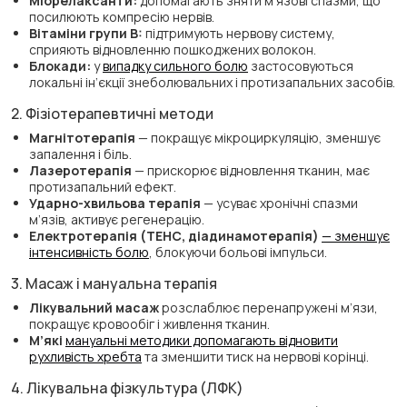
Міорелаксанти:
допомагають зняти м’язові спазми, що
посилюють компресію нервів.
Вітаміни групи B:
підтримують нервову систему,
сприяють відновленню пошкоджених волокон.
Блокади:
у
випадку сильного болю
застосовуються
локальні ін’єкції знеболювальних і протизапальних засобів.
2. Фізіотерапевтичні методи
Магнітотерапія
— покращує мікроциркуляцію, зменшує
запалення і біль.
Лазеротерапія
— прискорює відновлення тканин, має
протизапальний ефект.
Ударно-хвильова терапія
— усуває хронічні спазми
м’язів, активує регенерацію.
Електротерапія (ТЕНС, діадинамотерапія)
— зменшує
інтенсивність болю
, блокуючи больові імпульси.
3. Масаж і мануальна терапія
Лікувальний масаж
розслаблює перенапружені м’язи,
покращує кровообіг і живлення тканин.
М’які
мануальні методики допомагають відновити
рухливість хребта
та зменшити тиск на нервові корінці.
4. Лікувальна фізкультура (ЛФК)