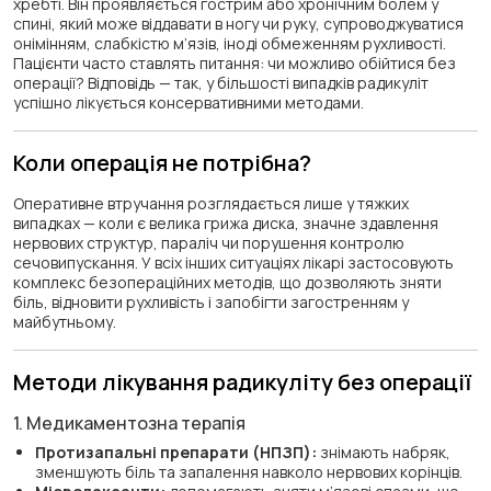
хребті. Він проявляється гострим або хронічним болем у
спині, який може віддавати в ногу чи руку, супроводжуватися
онімінням, слабкістю м’язів, іноді обмеженням рухливості.
Пацієнти часто ставлять питання: чи можливо обійтися без
операції? Відповідь — так, у більшості випадків радикуліт
успішно лікується консервативними методами.
Коли операція не потрібна?
Оперативне втручання розглядається лише у тяжких
випадках — коли є велика грижа диска, значне здавлення
нервових структур, параліч чи порушення контролю
сечовипускання. У всіх інших ситуаціях лікарі застосовують
комплекс безопераційних методів, що дозволяють зняти
біль, відновити рухливість і запобігти загостренням у
майбутньому.
Методи лікування радикуліту без операції
1. Медикаментозна терапія
Протизапальні препарати (НПЗП):
знімають набряк,
зменшують біль та запалення навколо нервових корінців.