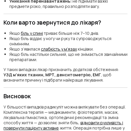
Уникання перенавантажень:
не піднімати важкі
предмети різко, правильно розподіляти вагу.
Коли варто звернутися до лікаря?
Якщо
біль у спині
триває більше ніж 7–10 днів.
Якщо біль віддає у ногу чи руку та супроводжується
онімінням.
Якщо з’явилася
слабкість у м’язах
кінцівки.
Якщо біль настільки сильний, що не знімається звичайними
препаратами.
У таких випадках лікар призначить додаткові обстеження:
УЗД м’яких тканин, МРТ, денситометрію, ЕМГ
, щоб
визначити причину і підібрати найкраще лікування.
Висновок
У більшості випадків радикуліт можна вилікувати без операції.
Комплексна терапія — медикаменти, фізіотерапія, масаж,
лікувальна гімнастика, ортопедичні рекомендації та зміна
способу життя — дозволяє зняти біль,
відновити рухливість і
повернути пацієнту активне
життя. Операція потрібна лише у