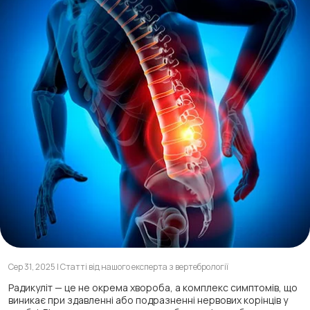
Сер 31, 2025 | Статті від нашого експерта з вертебрології
Радикуліт — це не окрема хвороба, а комплекс симптомів, що
виникає при здавленні або подразненні нервових корінців у