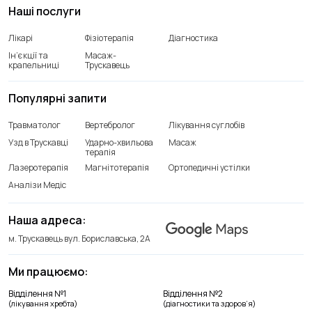
Наші послуги
Лікарі
Фізіотерапія
Діагностика
Ін’єкції та
Масаж-
крапельниці
Трускавець
Популярні запити
Травматолог
Вертебролог
Лікування суглобів
Узд в Трускавці
Ударно-хвильова
Масаж
терапія
Лазеротерапія
Магнітотерапія
Ортопедичні устілки
Аналізи Медіс
Наша адреса:
м. Трускавець вул. Бориславська, 2А
Ми працюємо:
Відділення лікування хребта
Відділення №1
Відділення №2
+38(066) 209 52 46
(лікування хребта)
(діагностики та здоров’я)