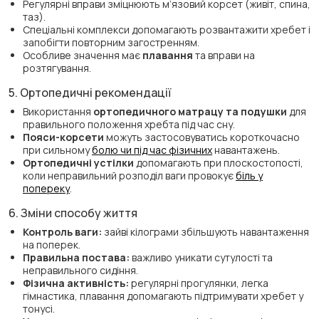
Регулярні вправи зміцнюють м’язовий корсет (живіт, спина,
таз).
Спеціальні комплекси допомагають розвантажити хребет і
запобігти повторним загостренням.
Особливе значення має
плавання
та вправи на
розтягування.
5. Ортопедичні рекомендації
Використання
ортопедичного матрацу та подушки
для
правильного положення хребта під час сну.
Пояси-корсети
можуть застосовуватись короткочасно
при сильному
болю чи під час фізичних
навантажень.
Ортопедичні устілки
допомагають при плоскостопості,
коли неправильний розподіл ваги провокує
біль у
попереку
.
6. Зміни способу життя
Контроль ваги:
зайві кілограми збільшують навантаження
на поперек.
Правильна постава:
важливо уникати сутулості та
неправильного сидіння.
Фізична активність:
регулярні прогулянки, легка
гімнастика, плавання допомагають підтримувати хребет у
тонусі.