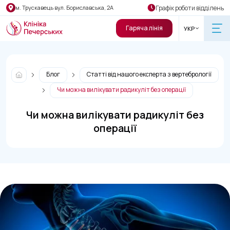
Графік роботи відділень
м. Трускавець вул. Бориславська, 2А
Гаряча лінія
УКР
Блог
Статті від нашого експерта з вертебрології
Чи можна вилікувати радикуліт без операції
Чи можна вилікувати радикуліт без
операції