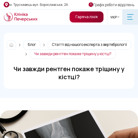
Графік роботи відділень
м. Трускавець вул. Бориславська, 2А
Гаряча лінія
УКР
Блог
Статті від нашого експерта з вертебрології
Чи завжди рентген покаже тріщину у кістці?
Чи завжди рентген покаже тріщину у
кістці?