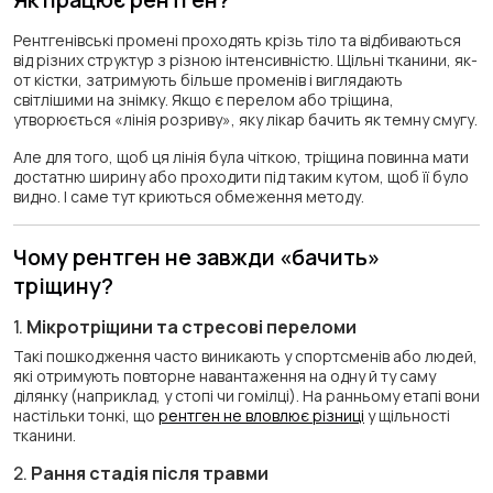
Рентгенівські промені проходять крізь тіло та відбиваються
від різних структур з різною інтенсивністю. Щільні тканини, як-
от кістки, затримують більше променів і виглядають
світлішими на знімку. Якщо є перелом або тріщина,
утворюється «лінія розриву», яку лікар бачить як темну смугу.
Але для того, щоб ця лінія була чіткою, тріщина повинна мати
достатню ширину або проходити під таким кутом, щоб її було
видно. І саме тут криються обмеження методу.
Чому рентген не завжди «бачить»
тріщину?
1.
Мікротріщини та стресові переломи
Такі пошкодження часто виникають у спортсменів або людей,
які отримують повторне навантаження на одну й ту саму
ділянку (наприклад, у стопі чи гомілці). На ранньому етапі вони
настільки тонкі, що
рентген не вловлює різниці
у щільності
тканини.
2.
Рання стадія після травми