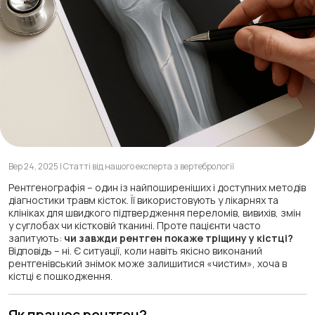
Вер 24, 2025 | Статті від нашого експерта з вертебрології
Рентгенографія – один із найпоширеніших і доступних методів
діагностики травм кісток. Її використовують у лікарнях та
клініках для швидкого підтвердження переломів, вивихів, змін
у суглобах чи кістковій тканині. Проте пацієнти часто
запитують:
чи завжди рентген покаже тріщину у кістці?
Відповідь – ні. Є ситуації, коли навіть якісно виконаний
рентгенівський знімок може залишитися «чистим», хоча в
кістці є пошкодження.
Як працює рентген?