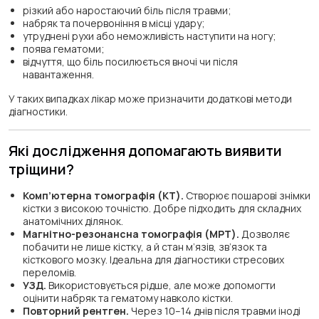
різкий або наростаючий біль після травми;
набряк та почервоніння в місці удару;
утруднені рухи або неможливість наступити на ногу;
поява гематоми;
відчуття, що біль посилюється вночі чи після
навантаження.
У таких випадках лікар може призначити додаткові методи
діагностики.
Які дослідження допомагають виявити
тріщини?
Комп’ютерна томографія (КТ).
Створює пошарові знімки
кістки з високою точністю. Добре підходить для складних
анатомічних ділянок.
Магнітно-резонансна томографія (МРТ).
Дозволяє
побачити не лише кістку, а й стан м’язів, зв’язок та
кісткового мозку. Ідеальна для діагностики стресових
переломів.
УЗД.
Використовується рідше, але може допомогти
оцінити набряк та гематому навколо кістки.
Повторний рентген.
Через 10–14 днів після травми іноді