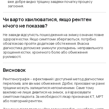
вже добре видно тріщину завдяки початку процесу
загоєння.
Чи варто хвилюватися, якщо рентген
нічого не показав?
Не завжди відсутність пошкодження на знімку означає повне
здоров’я кістки. Якщо симптоми зберігаються, потрібно
обов’язково пройти додаткове обстеження. Вчасна
діагностика допоможе уникнути ускладнень: неправильного
зрощення кістки, хронічного болю або обмеження
рухливості.
Висновок
Рентгенографія – ефективний і доступний метод діагностики
переломів, але він має обмеження. Дрібні, приховані чи ранні
тріщини можуть залишитися непоміченими. Саме тому
важливо не лише дивитися на знімок, а й враховувати
симптоми пацієнта. За необхідності лікар призначає КТ, МРТ
або повторний рентген.