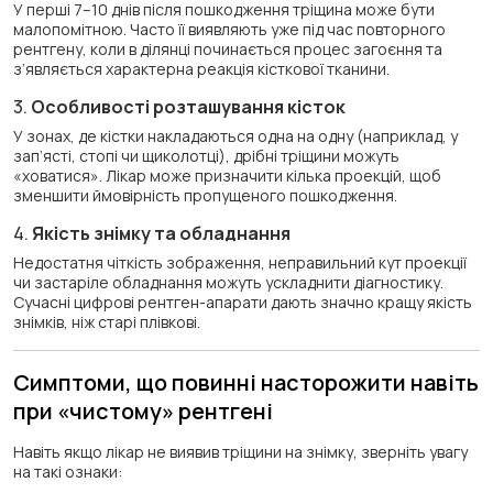
У перші 7–10 днів після пошкодження тріщина може бути
малопомітною. Часто її виявляють уже під час повторного
рентгену, коли в ділянці починається процес загоєння та
з’являється характерна реакція кісткової тканини.
3.
Особливості розташування кісток
У зонах, де кістки накладаються одна на одну (наприклад, у
зап’ясті, стопі чи щиколотці), дрібні тріщини можуть
«ховатися». Лікар може призначити кілька проекцій, щоб
зменшити ймовірність пропущеного пошкодження.
4.
Якість знімку та обладнання
Недостатня чіткість зображення, неправильний кут проекції
чи застаріле обладнання можуть ускладнити діагностику.
Сучасні цифрові рентген-апарати дають значно кращу якість
знімків, ніж старі плівкові.
Симптоми, що повинні насторожити навіть
при «чистому» рентгені
Навіть якщо лікар не виявив тріщини на знімку, зверніть увагу
на такі ознаки: