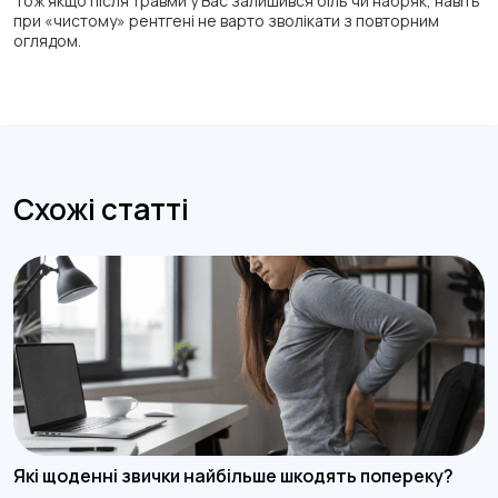
Тож якщо після травми у Вас залишився біль чи набряк, навіть
при «чистому» рентгені не варто зволікати з повторним
оглядом.
Схожі статті
Які щоденні звички найбільше шкодять попереку?