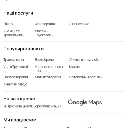
Наші послуги
Лікарі
Фізіотерапія
Діагностика
Ін’єкції та
Масаж-
крапельниці
Трускавець
Популярні запити
Травматолог
Вертебролог
Лікування суглобів
Узд в Трускавці
Ударно-хвильова
Масаж
терапія
Лазеротерапія
Магнітотерапія
Ортопедичні устілки
Аналізи Медіс
Наша адреса:
м. Трускавець вул. Бориславська, 2А
Ми працюємо:
Відділення лікування хребта