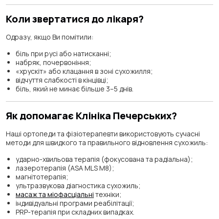
Коли звертатися до лікаря?
Одразу, якщо Ви помітили:
біль при русі або натисканні;
набряк, почервоніння;
«хрускіт» або клацання в зоні сухожилля;
відчуття слабкості в кінцівці;
біль, який не минає більше 3–5 днів.
Як допомагає Клініка Печерських?
Наші ортопеди та фізіотерапевти використовують сучасні
методи для швидкого та правильного відновлення сухожиль:
ударно-хвильова терапія (фокусована та радіальна);
лазеротерапія (ASA MLS М8);
магнітотерапія;
ультразвукова діагностика сухожиль;
масаж та міофасціальні
техніки;
індивідуальні програми реабілітації;
PRP-терапія при складних випадках.