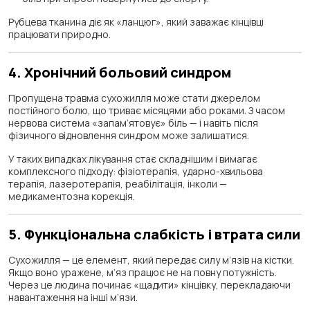
Рубцева тканина діє як «ланцюг», який заважає кінцівці
працювати природно.
4. Хронічний больовий синдром
Пропущена травма сухожилля може стати джерелом
постійного болю, що триває місяцями або роками. З часом
нервова система «запам’ятовує» біль — і навіть після
фізичного відновлення синдром може залишатися.
У таких випадках лікування стає складнішим і вимагає
комплексного підходу: фізіотерапія, ударно-хвильова
терапія, лазеротерапія, реабілітація, інколи —
медикаментозна корекція.
5. Функціональна слабкість і втрата сили
Сухожилля — це елемент, який передає силу м’язів на кістки.
Якщо воно уражене, м’яз працює не на повну потужність.
Через це людина починає «щадити» кінцівку, перекладаючи
навантаження на інші м’язи.