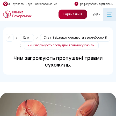
Графік роботи відділень
м. Трускавець вул. Бориславська, 2А
Гаряча лінія
УКР
Блог
Статті від нашого експерта з вертебрології
Чим загрожують пропущені травми сухожиль.
Чим загрожують пропущені травми
сухожиль.