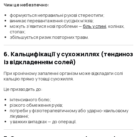
Чим це небезпечно:
формуються неправильні рухові стереотипи;
виникає перевантаження сусідніх м’язів;
можуть з’явитися нові проблеми —
біль у спині
, колінах,
стопах;
збільшується ризик повторних травм.
6. Кальцифікації у сухожиллях (тендиноз
із відкладенням солей)
При хронічному запаленні організм може відкладати солі
кальцію прямо у товщі сухожилля.
Це призводить до:
інтенсивного болю;
різкого обмеження рухів;
потреби у фізіотерапевтичному або ударно-хвильовому
лікуванні;
у важких випадках — до операції.