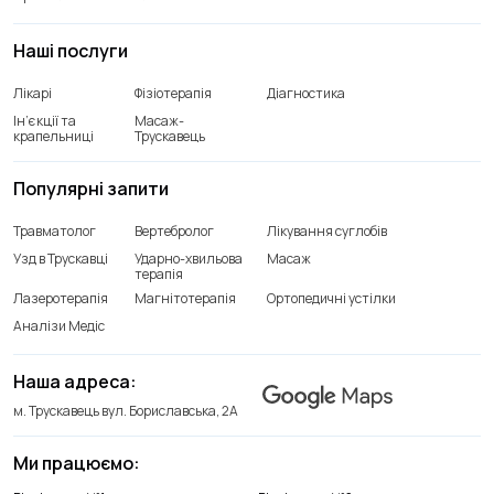
Наші послуги
Лікарі
Фізіотерапія
Діагностика
Ін’єкції та
Масаж-
крапельниці
Трускавець
Популярні запити
Травматолог
Вертебролог
Лікування суглобів
Узд в Трускавці
Ударно-хвильова
Масаж
терапія
Лазеротерапія
Магнітотерапія
Ортопедичні устілки
Аналізи Медіс
Наша адреса:
м. Трускавець вул. Бориславська, 2А
Ми працюємо:
Відділення лікування хребта