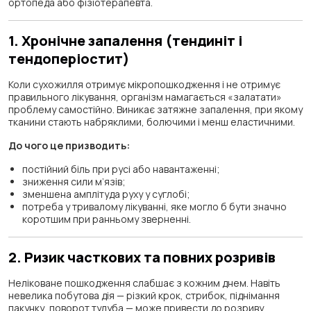
ортопеда або фізіотерапевта.
1. Хронічне запалення (тендиніт і
тендоперіостит)
Коли сухожилля отримує мікропошкодження і не отримує
правильного лікування, організм намагається «залатати»
проблему самостійно. Виникає затяжне запалення, при якому
тканини стають набряклими, болючими і менш еластичними.
До чого це призводить:
постійний біль при русі або навантаженні;
зниження сили м’язів;
зменшена амплітуда руху у суглобі;
потреба у тривалому лікуванні, яке могло б бути значно
коротшим при ранньому зверненні.
2. Ризик часткових та повних розривів
Неліковане пошкодження слабшає з кожним днем. Навіть
невелика побутова дія — різкий крок, стрибок, піднімання
пакунку, поворот тулуба — може привести до розриву.