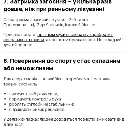
7. Затримка загоєння — у кілька разів
довше, ніж при ранньому лікуванні
Свіжа травма зазвичай лікується 2–6 тижнів.
Пропущена — від 3 до 9 місяців, інколи й більше.
Причина проста:
організм мусить спочатку «прибрати»
неправильні тканини
, а вже потім будувати нові. Це складний і
довгий процес.
8. Повернення до спорту стає складним
або неможливим
Для спортсменів — це найбільша проблема. Неліковані
травми сухожиль:
знижують вибухову силу;
порушують контроль рухів;
роблять суглоби нестабільними;
підвищують ризик рецидивів.
У деяких випадках людині доводиться повністю змінювати вид
діяльності.