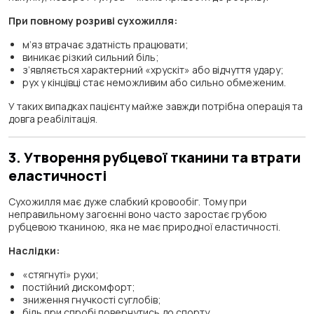
При повному розриві сухожилля:
м’яз втрачає здатність працювати;
виникає різкий сильний біль;
з’являється характерний «хрускіт» або відчуття удару;
рух у кінцівці стає неможливим або сильно обмеженим.
У таких випадках пацієнту майже завжди потрібна операція та
довга реабілітація.
3. Утворення рубцевої тканини та втрати
еластичності
Сухожилля має дуже слабкий кровообіг. Тому при
неправильному загоєнні воно часто заростає грубою
рубцевою тканиною, яка не має природної еластичності.
Наслідки:
«стягнуті» рухи;
постійний дискомфорт;
зниження гнучкості суглобів;
біль при спробі повернутись до спорту.