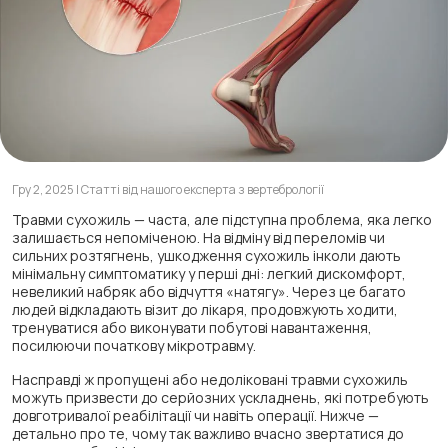
Гру 2, 2025 | Статті від нашого експерта з вертебрології
Травми сухожиль — часта, але підступна проблема, яка легко
залишається непоміченою. На відміну від переломів чи
сильних розтягнень, ушкодження сухожиль інколи дають
мінімальну симптоматику у перші дні: легкий дискомфорт,
невеликий набряк або відчуття «натягу». Через це багато
людей відкладають візит до лікаря, продовжують ходити,
тренуватися або виконувати побутові навантаження,
посилюючи початкову мікротравму.
Насправді ж пропущені або недоліковані травми сухожиль
можуть призвести до серйозних ускладнень, які потребують
довготривалої реабілітації чи навіть операції. Нижче —
детально про те, чому так важливо вчасно звертатися до