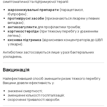
симптоматичної та підтримуючої терапії:
жарознижувальні препарати
(парацетамол,
ібупрофен);
противірусні засоби
(призначаються лікарем у певних
випадках);
антикоагулянти
для профілактики тромбів;
кортикостероїди
(при тяжкому перебігу з ураженням
легень);
киснева підтримка
(від кисневих концентраторів до ШВЛ
у лікарні).
Антибіотики застосовуються лише у разі бактеріальних
ускладнень.
Вакцинація
Найефективніший спосіб зменшити ризик тяжкого перебігу.
Вакцини довели ефективність у:
зниженні смертності;
зменшенні кількості госпіталізацій;
скороченні тривалості хвороби.