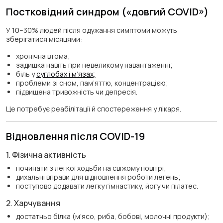
Постковідний синдром («довгий COVID»)
У 10–30% людей після одужання симптоми можуть
зберігатися місяцями:
хронічна втома;
задишка навіть при невеликому навантаженні;
біль у
суглобах і м’язах;
проблеми зі сном, пам’яттю, концентрацією;
підвищена тривожність чи депресія.
Це потребує реабілітації й спостереження у лікаря.
Відновлення після COVID-19
1. Фізична активність
починати з легкої ходьби на свіжому повітрі;
дихальні вправи для відновлення роботи легень;
поступово додавати легку гімнастику, йогу чи пілатес.
2. Харчування
достатньо білка (м’ясо, риба, бобові, молочні продукти);