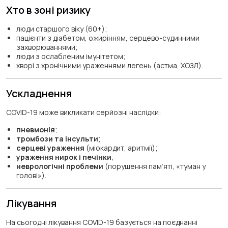
Хто в зоні ризику
люди старшого віку (60+);
пацієнти з діабетом, ожирінням, серцево-судинними
захворюваннями;
люди з ослабленим імунітетом;
хворі з хронічними ураженнями легень (астма, ХОЗЛ).
Ускладнення
COVID-19 може викликати серйозні наслідки:
пневмонія
;
тромбози та інсульти
;
серцеві ураження
(міокардит, аритмії);
ураження нирок і печінки
;
неврологічні проблеми
(порушення пам’яті, «туман у
голові»).
Лікування
На сьогодні лікування COVID-19 базується на поєднанні