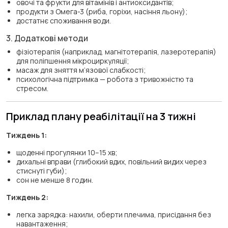
овочі та фрукти для вітамінів і антиоксидантів;
продукти з Омега-3 (риба, горіхи, насіння льону);
достатнє споживання води.
3. Додаткові методи
фізіотерапія (наприклад, магнітотерапія, лазеротерапія)
для поліпшення мікроциркуляції;
масаж для зняття м’язової слабкості;
психологічна підтримка — робота з тривожністю та
стресом.
Приклад плану реабілітації на 3 тижні
Тиждень 1:
щоденні прогулянки 10–15 хв;
дихальні вправи (глибокий вдих, повільний видих через
стиснуті губи);
сон не менше 8 годин.
Тиждень 2:
легка зарядка: нахили, оберти плечима, присідання без
навантаження;