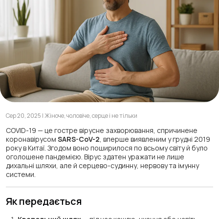
Сер 20, 2025 | Жіноче, чоловіче, серце і не тільки
COVID-19 — це гостре вірусне захворювання, спричинене
коронавірусом
SARS-CoV-2
, вперше виявленим у грудні 2019
року в Китаї. Згодом воно поширилося по всьому світу й було
оголошене пандемією. Вірус здатен уражати не лише
дихальні шляхи, але й серцево-судинну, нервову та імунну
системи.
Як передається