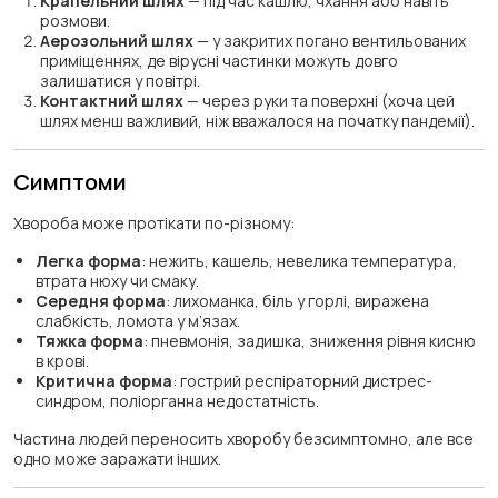
Крапельний шлях
— під час кашлю, чхання або навіть
розмови.
Аерозольний шлях
— у закритих погано вентильованих
приміщеннях, де вірусні частинки можуть довго
залишатися у повітрі.
Контактний шлях
— через руки та поверхні (хоча цей
шлях менш важливий, ніж вважалося на початку пандемії).
Симптоми
Хвороба може протікати по-різному:
Легка форма
: нежить, кашель, невелика температура,
втрата нюху чи смаку.
Середня форма
: лихоманка, біль у горлі, виражена
слабкість, ломота у м’язах.
Тяжка форма
: пневмонія, задишка, зниження рівня кисню
в крові.
Критична форма
: гострий респіраторний дистрес-
синдром, поліорганна недостатність.
Частина людей переносить хворобу безсимптомно, але все
одно може заражати інших.