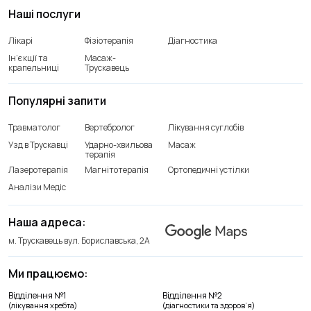
Наші послуги
Лікарі
Фізіотерапія
Діагностика
Ін’єкції та
Масаж-
крапельниці
Трускавець
Популярні запити
Травматолог
Вертебролог
Лікування суглобів
Узд в Трускавці
Ударно-хвильова
Масаж
терапія
Лазеротерапія
Магнітотерапія
Ортопедичні устілки
Аналізи Медіс
Наша адреса:
м. Трускавець вул. Бориславська, 2А
Ми працюємо:
Відділення №1
Відділення №2
(лікування хребта)
(діагностики та здоров’я)