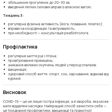
збільшення прогулянок до 20–30 хв;
введення легких силових вправ із власною вагою.
Тиждень 3:
регулярна фізична активність (йога, плавання, пілатес);
вправи на координацію та витривалість;
при необхідності — консультація реабілітолога.
Профілактика
регулярне миття рук і гігієна;
провітрювання приміщень;
уникання великих скупчень людей у період спалахів;
вакцинація;
здоровий спосіб життя: спорт, сон, харчування, відмова від
куріння.
Висновок
COVID-19 — це не лише гостра інфекція, а й хвороба, яка може
мати віддалені наслідки. Найкращий спосіб захистити себе —
це поєднання профілактики, вакцинації та грамотної