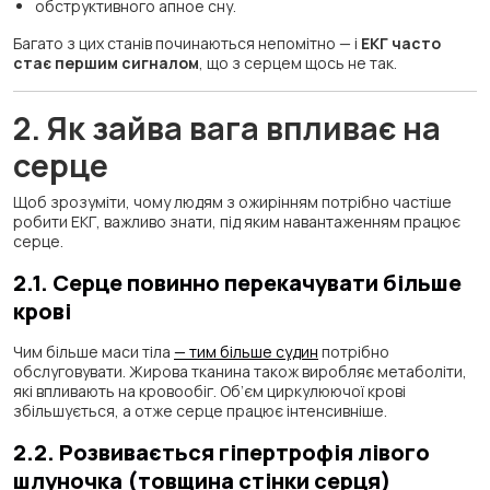
обструктивного апное сну.
Багато з цих станів починаються непомітно — і
ЕКГ часто
стає першим сигналом
, що з серцем щось не так.
2. Як зайва вага впливає на
серце
Щоб зрозуміти, чому людям з ожирінням потрібно частіше
робити ЕКГ, важливо знати, під яким навантаженням працює
серце.
2.1. Серце повинно перекачувати більше
крові
Чим більше маси тіла
— тим більше судин
потрібно
обслуговувати. Жирова тканина також виробляє метаболіти,
які впливають на кровообіг. Об’єм циркулюючої крові
збільшується, а отже серце працює інтенсивніше.
2.2. Розвивається гіпертрофія лівого
шлуночка (товщина стінки серця)