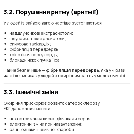
3.2. Порушення ритму (аритмії)
У людей із зайвою вагою частіше зустрічаються:
надшлуночкові екстрасистоли;
шлуночкові екстрасистоли;
синусова тахікардія;
фібриляція передсердь;
тріпотіння передсердь;
блокади ніжок пучка Гіса.
Найнебезпечніше —
фібриляція передсердь
, яка у 4 рази
частіше виникає у людей з ожирінням навіть у молодому віці.
3.3. Ішемічні зміни
Ожиріння прискорює розвиток атеросклерозу.
ЕКГ допомагає виявити:
недоотримання кисню ділянками серця;
електричні зміни при навантаженні;
ранні ознаки ішемічної хвороби.