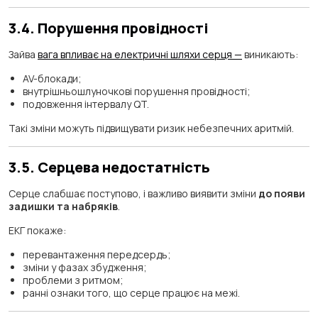
3.4. Порушення провідності
Зайва
вага впливає на електричні шляхи серця —
виникають:
AV-блокади;
внутрішньошлуночкові порушення провідності;
подовження інтервалу QT.
Такі зміни можуть підвищувати ризик небезпечних аритмій.
3.5. Серцева недостатність
Серце слабшає поступово, і важливо виявити зміни
до появи
задишки та набряків
.
ЕКГ покаже:
перевантаження передсердь;
зміни у фазах збудження;
проблеми з ритмом;
ранні ознаки того, що серце працює на межі.