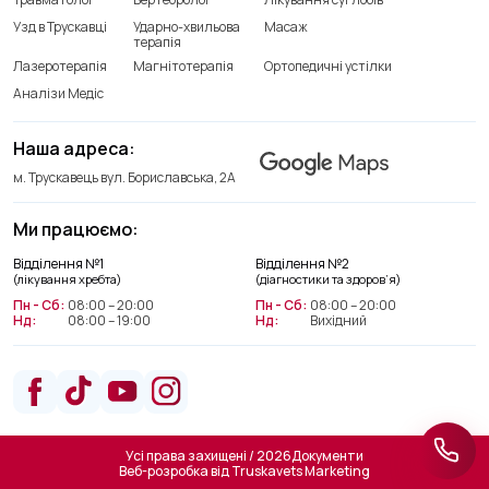
Узд в Трускавці
Ударно-хвильова
Масаж
терапія
Лазеротерапія
Магнітотерапія
Ортопедичні устілки
Аналізи Медіс
Наша адреса:
м. Трускавець вул. Бориславська, 2А
Ми працюємо:
Відділення лікування хребта
Відділення №1
Відділення №2
+38(066) 209 52 46
(лікування хребта)
(діагностики та здоров’я)
Пн - Сб:
08:00 – 20:00
Пн - Сб:
08:00 – 20:00
Нд:
08:00 – 19:00
Нд:
Вихідний
Відділення діагностики та
здоров’я
+38(063) 663 22 48
Усі права захищені / 2026
Документи
Веб-розробка від
Truskavets Marketing