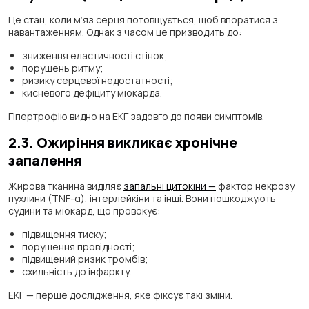
Це стан, коли м’яз серця потовщується, щоб впоратися з
навантаженням. Однак з часом це призводить до:
зниження еластичності стінок;
порушень ритму;
ризику серцевої недостатності;
кисневого дефіциту міокарда.
Гіпертрофію видно на ЕКГ задовго до появи симптомів.
2.3. Ожиріння викликає хронічне
запалення
Жирова тканина виділяє
запальні цитокіни —
фактор некрозу
пухлини (TNF-α), інтерлейкіни та інші. Вони пошкоджують
судини та міокард, що провокує:
підвищення тиску;
порушення провідності;
підвищений ризик тромбів;
схильність до інфаркту.
ЕКГ — перше дослідження, яке фіксує такі зміни.