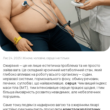
Лис 24, 2025 | Жіноче, чоловіче, серце і не тільки
Ожиріння — це не лише естетична проблема та не просто
зайва вага. Це складний хронічний метаболічний стан, який
глибоко впливає на роботу всього організму — судин,
нервової системи, гормонального фону, обміну речовин,
печінки, суглобів і, що найважливіше,
серця
. Чим вищий індекс
маси тіла (ІМТ), тим інтенсивніше серце працює щодня, і тим
більша ймовірність розвитку невидимих, але небезпечних
порушень.
Саме тому людям із надмірною вагою та ожирінням лікарі
настійно рекомендують проходити
електрокардіограму