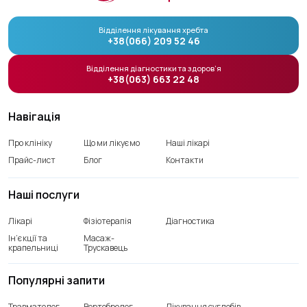
Відділення лікування хребта
+38(066) 209 52 46
Відділення діагностики та здоров’я
+38(063) 663 22 48
Навігація
Про клініку
Що ми лікуємо
Наші лікарі
Прайс-лист
Блог
Контакти
Наші послуги
Лікарі
Фізіотерапія
Діагностика
Ін’єкції та
Масаж-
крапельниці
Трускавець
Популярні запити
Травматолог
Вертебролог
Лікування суглобів