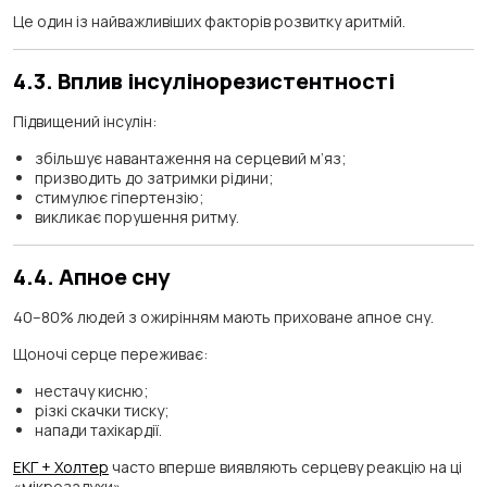
Це один із найважливіших факторів розвитку аритмій.
4.3. Вплив інсулінорезистентності
Підвищений інсулін:
збільшує навантаження на серцевий м’яз;
призводить до затримки рідини;
стимулює гіпертензію;
викликає порушення ритму.
4.4. Апное сну
40–80% людей з ожирінням мають приховане апное сну.
Щоночі серце переживає:
нестачу кисню;
різкі скачки тиску;
напади тахікардії.
ЕКГ + Холтер
часто вперше виявляють серцеву реакцію на ці
«мікрозадухи».