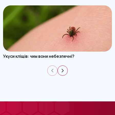
Укуси кліщів: чим вони небезпечні?