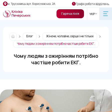
Графік роботи відділень
м. Трускавець вул. Бориславська, 2А
Гаряча лінія
УКР
Блог
Жіноче, чоловіче, серце і не тільки
Чому людям з ожирінням потрібно частіше робити ЕКГ.
Чому людям з ожирінням потрібно
частіше робити ЕКГ.