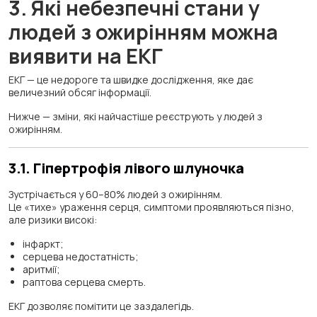
3. Які небезпечні стани у
людей з ожирінням можна
виявити на ЕКГ
ЕКГ — це недороге та швидке дослідження, яке дає
величезний обсяг інформації.
Нижче — зміни, які найчастіше реєструють у людей з
ожирінням.
3.1. Гіпертрофія лівого шлуночка
Зустрічається у 60–80% людей з ожирінням.
Це «тихе» ураження серця, симптоми проявляються пізно,
але ризики високі:
інфаркт;
серцева недостатність;
аритмії;
раптова серцева смерть.
ЕКГ дозволяє помітити це заздалегідь.