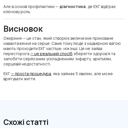
Але в основі профілактики —
діагностика
, де ЕКГ відіграє
ключову роль.
Висновок
Ожиріння — це стан, який створює величезне приховане
навантаження на серце. Саме тому люди з надмірною вагою
мають проходити ЕКГ частіше, ніж інші. Це не зайва
пересторога
— це реальний спосіб
зберегти здоров’я та
запобігти серйозним ускладненням: інфарту, аритміям,
серцевій недостатності.
ЕКГ
— проста процедура
, яка займає 5 хвилин, але може
врятувати життя.
Схожі статті