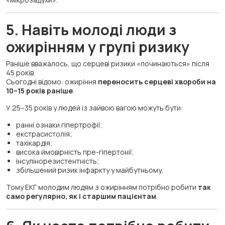
5. Навіть молоді люди з
ожирінням у групі ризику
Раніше вважалось, що серцеві ризики «починаються» після
45 років.
Сьогодні відомо: ожиріння
переносить серцеві хвороби на
10–15 років раніше
.
У 25–35 років у людей із зайвою вагою можуть бути:
ранні ознаки гіпертрофії;
екстрасистолія;
тахікардія;
висока ймовірність пре-гіпертонії;
інсулінорезистентність;
збільшений ризик інфаркту у майбутньому.
Тому ЕКГ молодим людям з ожирінням потрібно робити
так
само регулярно, як і старшим пацієнтам
.