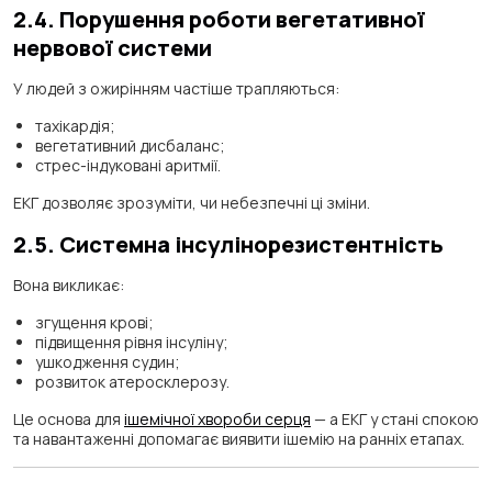
2.4. Порушення роботи вегетативної
нервової системи
У людей з ожирінням частіше трапляються:
тахікардія;
вегетативний дисбаланс;
стрес-індуковані аритмії.
ЕКГ дозволяє зрозуміти, чи небезпечні ці зміни.
2.5. Системна інсулінорезистентність
Вона викликає:
згущення крові;
підвищення рівня інсуліну;
ушкодження судин;
розвиток атеросклерозу.
Це основа для
ішемічної хвороби серця
— а ЕКГ у стані спокою
та навантаженні допомагає виявити ішемію на ранніх етапах.