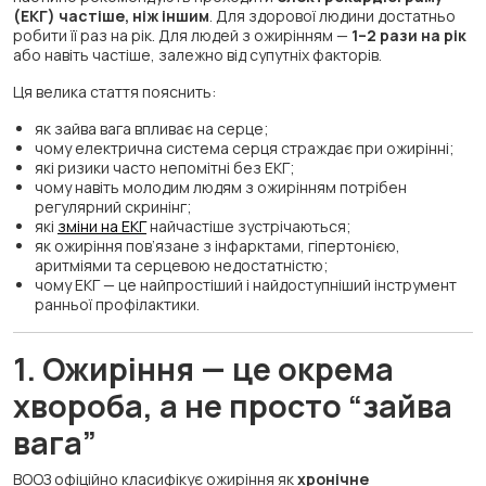
(ЕКГ) частіше, ніж іншим
. Для здорової людини достатньо
робити її раз на рік. Для людей з ожирінням —
1–2 рази на рік
або навіть частіше, залежно від супутніх факторів.
Ця велика стаття пояснить:
як зайва вага впливає на серце;
чому електрична система серця страждає при ожирінні;
які ризики часто непомітні без ЕКГ;
чому навіть молодим людям з ожирінням потрібен
регулярний скринінг;
які
зміни на ЕКГ
найчастіше зустрічаються;
як ожиріння пов’язане з інфарктами, гіпертонією,
аритміями та серцевою недостатністю;
чому ЕКГ — це найпростіший і найдоступніший інструмент
ранньої профілактики.
1. Ожиріння — це окрема
хвороба, а не просто “зайва
вага”
ВООЗ офіційно класифікує ожиріння як
хронічне