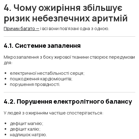
4. Чому ожиріння збільшує
ризик небезпечних аритмій
Причин багато —
і всі вони пов’язані одна з одною.
4.1. Системне запалення
Мікрозапалення з боку жирової тканини створює передумови
для:
електричної нестабільності серця;
пошкодження кардіоміоцитів;
порушення провідності.
4.2. Порушення електролітного балансу
У людей з ожирінням частіше спостерігається:
дефіцит магнію;
дефіцит калію;
надлишок натрію.