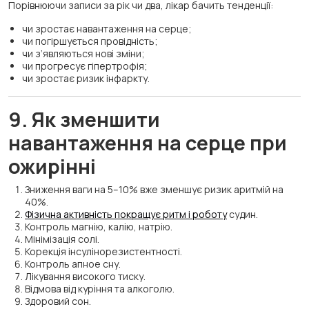
Порівнюючи записи за рік чи два, лікар бачить тенденції:
чи зростає навантаження на серце;
чи погіршується провідність;
чи з’являються нові зміни;
чи прогресує гіпертрофія;
чи зростає ризик інфаркту.
9. Як зменшити
навантаження на серце при
ожирінні
Зниження ваги на 5–10% вже зменшує ризик аритмій на
40%.
Фізична активність покращує ритм і роботу
судин.
Контроль магнію, калію, натрію.
Мінімізація солі.
Корекція інсулінорезистентності.
Контроль апное сну.
Лікування високого тиску.
Відмова від куріння та алкоголю.
Здоровий сон.