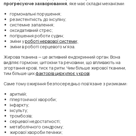
прогресуюче захворювання
, яке має складні механізми:
гормональні порушення;
резистентність до інсуліну;
системне запалення;
оксидативний стрес;
погіршення роботи судин;
зміни у
роботі нервової системи;
зміни в роботі серцевого м’яза.
Жирова тканина — це активний ендокринний орган. Вона
виділяє гормони, цитокіни та речовини, що впливають на
згортання крові, тиск та ритм. Чим більше жирової тканини,
тим більше цих
факторів циркулює у крові
.
Саме тому ожиріння безпосередньо пов’язане з ризиками:
аритмій;
гіпертонічної хвороби;
інфаркту;
інсульту;
тромбозів;
серцевої недостатності;
метаболічного синдрому;
жирової хвороби печінки;