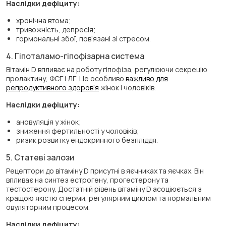
Наслідки дефіциту:
хронічна втома;
тривожність, депресія;
гормональні збої, пов’язані зі стресом.
4. Гіпоталамо-гіпофізарна система
Вітамін D впливає на роботу гіпофіза, регулюючи секрецію
пролактину, ФСГ і ЛГ. Це особливо
важливо для
репродуктивного здоров’я
жінок і чоловіків.
Наслідки дефіциту:
ановуляція у жінок;
зниження фертильності у чоловіків;
ризик розвитку ендокринного безпліддя.
5. Статеві залози
Рецептори до вітаміну D присутні в яєчниках та яєчках. Він
впливає на синтез естрогену, прогестерону та
тестостерону. Достатній рівень вітаміну D асоціюється з
кращою якістю сперми, регулярним циклом та нормальним
овуляторним процесом.
Наслідки дефіциту: