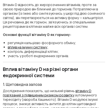
Вітамін D відносять до жиророзчинних вітамінів, проте за
своєю природою він ближчий до гормонів. Потрапляючи в
організм (із їжею або синтезуючись у шкірі під дією сонячного
світла), він перетворюється на активну форму — кальцитріол.
Ця речовина діє як гормон, зв’язуючись зі спеціальними
рецепторами в клітинах майже всіх органів і систем.
Основні функції вітаміну D як гормону:
регуляція кальцієво-фосфорного обміну;
вплив на імунну систему;
контроль диференціації клітин;
участь у роботі ендокринних органів.
Вплив вітаміну D на різні органи
ендокринної системи
1. Щитовидна залоза
Дослідження показують, що низький рівень
вітаміну D
пов’язаний з підвищеним ризиком розвитку
аутоімунного
тиреоїдиту (хвороба Хашимото). Вітамін D модулює імунні
процеси, знижує активність антитіл до клітин щитовидної