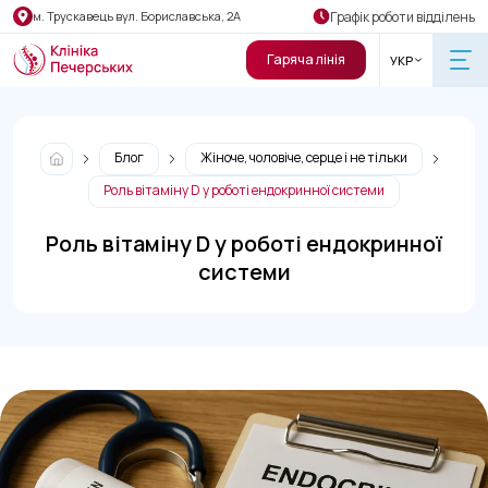
Графік роботи відділень
м. Трускавець вул. Бориславська, 2А
Гаряча лінія
УКР
Блог
Жіноче, чоловіче, серце і не тільки
Роль вітаміну D у роботі ендокринної системи
Роль вітаміну D у роботі ендокринної
системи