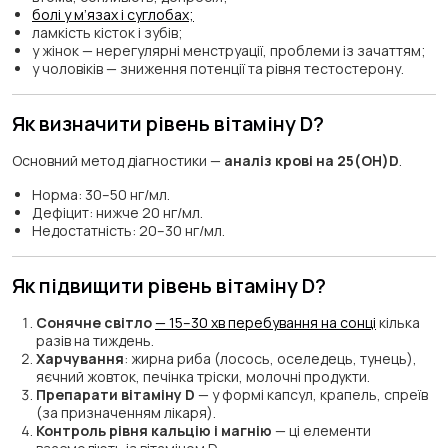
болі у м’язах і суглобах;
ламкість кісток і зубів;
у жінок — нерегулярні менструації, проблеми із зачаттям;
у чоловіків — зниження потенції та рівня тестостерону.
Як визначити рівень вітаміну D?
Основний метод діагностики —
аналіз крові на 25(OH)D
.
Норма: 30–50 нг/мл.
Дефіцит: нижче 20 нг/мл.
Недостатність: 20–30 нг/мл.
Як підвищити рівень вітаміну D?
Сонячне світло
— 15–30 хв перебування на сонці
кілька
разів на тиждень.
Харчування
: жирна риба (лосось, оселедець, тунець),
яєчний жовток, печінка тріски, молочні продукти.
Препарати вітаміну D
— у формі капсул, крапель, спреїв
(за призначенням лікаря).
Контроль рівня кальцію і магнію
— ці елементи