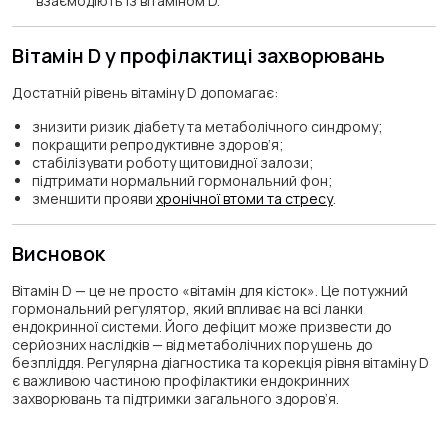
взаємодіють із вітаміном D.
Вітамін D у профілактиці захворювань
Достатній рівень вітаміну D допомагає:
знизити ризик діабету та метаболічного синдрому;
покращити репродуктивне здоров’я;
стабілізувати роботу щитовидної залози;
підтримати нормальний гормональний фон;
зменшити прояви
хронічної втоми та стресу
.
Висновок
Вітамін D — це не просто «вітамін для кісток». Це потужний
гормональний регулятор, який впливає на всі ланки
ендокринної системи. Його дефіцит може призвести до
серйозних наслідків — від метаболічних порушень до
безпліддя. Регулярна діагностика та корекція рівня вітаміну D
є важливою частиною профілактики ендокринних
захворювань та підтримки загального здоров’я.