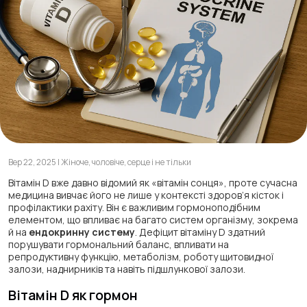
Вер 22, 2025 | Жіноче, чоловіче, серце і не тільки
Вітамін D вже давно відомий як «вітамін сонця», проте сучасна
медицина вивчає його не лише у контексті здоров’я кісток і
профілактики рахіту. Він є важливим гормоноподібним
елементом, що впливає на багато систем організму, зокрема
й на
ендокринну систему
. Дефіцит вітаміну D здатний
порушувати гормональний баланс, впливати на
репродуктивну функцію, метаболізм, роботу щитовидної
залози, наднирників та навіть підшлункової залози.
Вітамін D як гормон