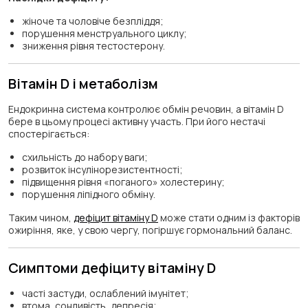
жіноче та чоловіче безпліддя;
порушення менструального циклу;
зниження рівня тестостерону.
Вітамін D і метаболізм
Ендокринна система контролює обмін речовин, а вітамін D
бере в цьому процесі активну участь. При його нестачі
спостерігається:
схильність до набору ваги;
розвиток інсулінорезистентності;
підвищення рівня «поганого» холестерину;
порушення ліпідного обміну.
Таким чином,
дефіцит вітаміну D
може стати одним із факторів
ожиріння, яке, у свою чергу, погіршує гормональний баланс.
Симптоми дефіциту вітаміну D
часті застуди, ослаблений імунітет;
втома, сонливість, депресія;