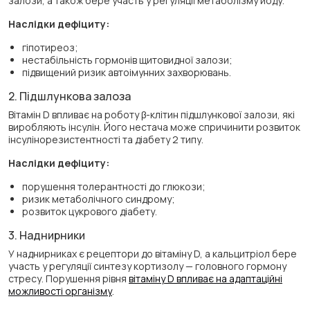
залози, а також бере участь у регуляції метаболізму йоду.
Наслідки дефіциту:
гіпотиреоз;
нестабільність гормонів щитовидної залози;
підвищений ризик автоімунних захворювань.
2. Підшлункова залоза
Вітамін D впливає на роботу β-клітин підшлункової залози, які
виробляють інсулін. Його нестача може спричинити розвиток
інсулінорезистентності та діабету 2 типу.
Наслідки дефіциту:
порушення толерантності до глюкози;
ризик метаболічного синдрому;
розвиток цукрового діабету.
3. Наднирники
У наднирниках є рецептори до вітаміну D, а кальцитріол бере
участь у регуляції синтезу кортизолу — головного гормону
стресу. Порушення рівня
вітаміну D впливає на адаптаційні
можливості організму
.