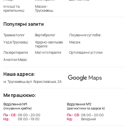
Ін’єкції та
Масаж-
крапельниці
Трускавець
Популярні запити
Травматолог
Вертебролог
Лікування суглобів
Узд в Трускавці
Ударно-хвильова
Масаж
терапія
Лазеротерапія
Магнітотерапія
Ортопедичні устілки
Аналізи Медіс
Наша адреса:
м. Трускавець вул. Бориславська, 2А
Ми працюємо:
Відділення лікування хребта
Відділення №1
Відділення №2
+38(066) 209 52 46
(лікування хребта)
(діагностики та здоров’я)
Пн - Сб:
08:00 – 20:00
Пн - Сб:
08:00 – 20:00
Нд:
08:00 – 19:00
Нд:
Вихідний
Відділення діагностики та
здоров’я