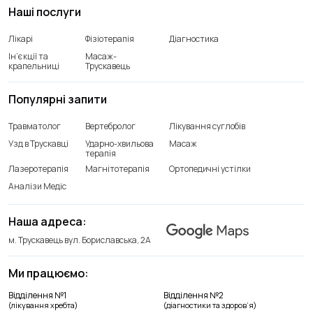
Наші послуги
Лікарі
Фізіотерапія
Діагностика
Ін’єкції та
Масаж-
крапельниці
Трускавець
Популярні запити
Травматолог
Вертебролог
Лікування суглобів
Узд в Трускавці
Ударно-хвильова
Масаж
терапія
Лазеротерапія
Магнітотерапія
Ортопедичні устілки
Аналізи Медіс
Наша адреса:
м. Трускавець вул. Бориславська, 2А
Ми працюємо:
Відділення лікування хребта
Відділення №1
Відділення №2
+38(066) 209 52 46
(лікування хребта)
(діагностики та здоров’я)