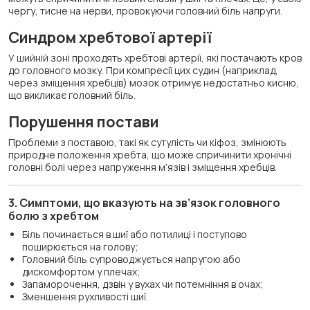
чергу, тисне на нерви, провокуючи головний біль напруги.
Синдром хребтової артерії
У шийній зоні проходять хребтові артерії, які постачають кров
до головного мозку. При компресії цих судин (наприклад,
через зміщення хребців) мозок отримує недостатньо кисню,
що викликає головний біль.
Порушення постави
Проблеми з поставою, такі як сутулість чи кіфоз, змінюють
природне положення хребта, що може спричинити хронічні
головні болі через напруження м’язів і зміщення хребців.
3. Симптоми, що вказують на зв’язок головного
болю з хребтом
Біль починається в шиї або потилиці і поступово
поширюється на голову;
Головний біль супроводжується напругою або
дискомфортом у плечах;
Запаморочення, дзвін у вухах чи потемніння в очах;
Зменшення рухливості шиї.