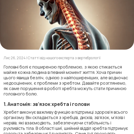
Лис 26, 2024 | Статті від нашого експерта з вертебрології
Головні болі є поширеною проблемою, з якою стикається
майже кожна людина в певний момент життя. Хоча причин
цього явища безліч, однією з найпоширеніших, але водночас
недооцінених, є проблеми з хребтом. Давайте розглянемо,
як саме порушення в роботі хребта можуть стати причиною
головного болю.
1. Анатомія: зв’язок хребта і голови
Хребет виконує важливу функцію в підтримці здоров’я всього
організму. Він складається з хребців, дисків, зв’язок, м’язів і
нервів, які взаємодіють, забезпечуючи стабільність і
рухливість тіла. В області шиї, шийний відділ хребта підтримує
голову та забезпечує її рухливість. Саме тут проходять