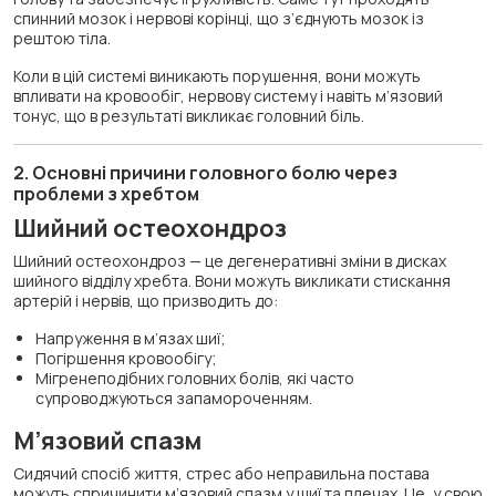
спинний мозок і нервові корінці, що з’єднують мозок із
рештою тіла.
Коли в цій системі виникають порушення, вони можуть
впливати на кровообіг, нервову систему і навіть м’язовий
тонус, що в результаті викликає головний біль.
2. Основні причини головного болю через
проблеми з хребтом
Шийний остеохондроз
Шийний остеохондроз — це дегенеративні зміни в дисках
шийного відділу хребта. Вони можуть викликати стискання
артерій і нервів, що призводить до:
Напруження в м’язах шиї;
Погіршення кровообігу;
Мігренеподібних головних болів, які часто
супроводжуються запамороченням.
М’язовий спазм
Сидячий спосіб життя, стрес або неправильна постава
можуть спричинити м’язовий спазм у шиї та плечах. Це, у свою