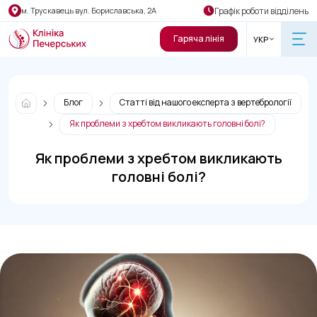
Графік роботи відділень
м. Трускавець вул. Бориславська, 2А
Гаряча лінія
УКР
Блог
Статті від нашого експерта з вертебрології
Як проблеми з хребтом викликають головні болі?
Як проблеми з хребтом викликають
головні болі?