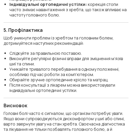
Індивідуальні ортопедичні устілки:
корекція стопи
часто знімає навантаження з хребта, що також впливає на
частоту головного болю.
5. Профілактика
Щоб уникнути проблем із хребтом та головним болем,
дотримуйтеся наступних рекомендацій:
Слідкуйте за правильною поставою.
Виконуйте регулярні фізичні вправи для зміцнення м’язів
шиї та спини.
Уникайте тривалого перебування в одному положенні,
особливо під час роботи за комп’ютером.
Обирайте зручне ортопедичне крісло та матрац.
Після консультації з лікарем можна використовувати
індивідуальні ортопедичні устілки.
Висновок
Головні болі часто є сигналом, що організм потребує уваги.
Якщо вони супроводжуються дискомфортом у шиї або спині,
варто звернути увагу на стан хребта. Своєчасна діагностика
та лікування не тільки позбавлять головного болю, а й