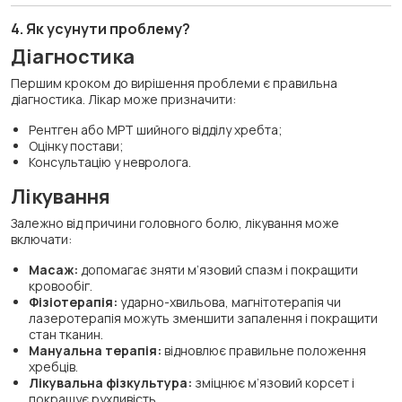
4. Як усунути проблему?
Діагностика
Першим кроком до вирішення проблеми є правильна
діагностика. Лікар може призначити:
Рентген або МРТ шийного відділу хребта;
Оцінку постави;
Консультацію у невролога.
Лікування
Залежно від причини головного болю, лікування може
включати:
Масаж:
допомагає зняти м’язовий спазм і покращити
кровообіг.
Фізіотерапія:
ударно-хвильова, магнітотерапія чи
лазеротерапія можуть зменшити запалення і покращити
стан тканин.
Мануальна терапія:
відновлює правильне положення
хребців.
Лікувальна фізкультура:
зміцнює м’язовий корсет і
покращує рухливість.