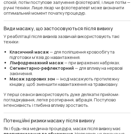
спокій, потім поступове залучення фізіотерапії, і лише потім —
ручні техніки. Лише лікар чи фізіотерапевт може визначити
оптимальний момент початку процедур.
Види масажу, що застосовуються після вивиху
У реабілітації після вивихів зазвичай використовують такі
техніки:
Класичний масаж
— для поліпшення кровообігу та
підготовки м’язів до навантаження.
Лімфодренажний масаж
— при виражених набряках.
Сегментарно-рефлекторний
— для впливу на нервові
закінчення.
Масаж здорових зон
— іноді масажують протилежну
кінцівку, щоб зменшити навантаження на травмовану.
У перші сеанси використовують дуже делікатні прийоми:
погладжування, легке розтирання, вібрація. Поступово
інтенсивність і глибина впливу зростають.
Потенційні ризики масажу після вивиху
Як і будь-яка медична процедура, масаж після вивиху має
протипоказання та обмеження
. Неправильне виконання