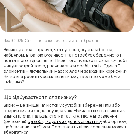
Чер 9, 2025 | Статті від нашого експерта з вертебрології
Вивих суглоба — травма, яка супроводжується болем,
набряком, втратою рухливості та потребує обережного і
поетапного відновлення. Після того як лікар вправив суглоб і
минув гострий період, починається реабілітація. Один з її
елементів — лікувальний масаж. Але чи завжди він корисний?
Чи можна робити масаж після вивиху, і коли це може бути
шкідливо?
Що відбувається після вивиху?
Вивих — це зміщення кістки у суглобі зі збереженням або
розривом зв’язок, капсули, м’язів. Найчастіше трапляються
вивихи плеча, пальців, стегна та ліктя. Після вправлення
(репозиції)
суглоб фіксують за допомогою гіпсу
або ортезу,
щоб тканини загоїлися. Проте навіть після зрощення можуть
зберігатися: