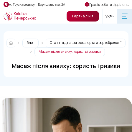
Графік роботи відділень
м. Трускавець вул. Бориславська, 2А
Гаряча лінія
УКР
Блог
Статті від нашого експерта з вертебрології
Масаж після вивиху: користь і ризики
Масаж після вивиху: користь і ризики