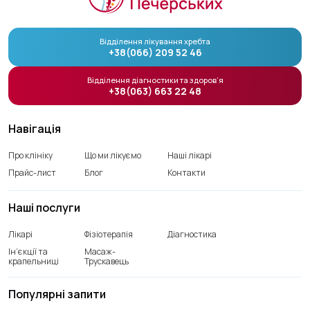
Відділення лікування хребта
+38(066) 209 52 46
Відділення діагностики та здоров’я
+38(063) 663 22 48
Навігація
Про клініку
Що ми лікуємо
Наші лікарі
Прайс-лист
Блог
Контакти
Наші послуги
Лікарі
Фізіотерапія
Діагностика
Ін’єкції та
Масаж-
крапельниці
Трускавець
Популярні запити