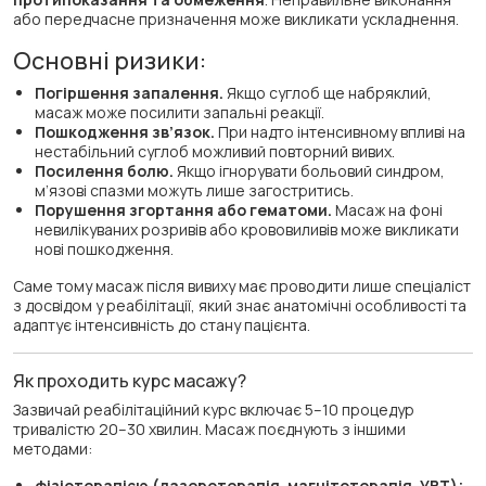
або передчасне призначення може викликати ускладнення.
Основні ризики:
Погіршення запалення.
Якщо суглоб ще набряклий,
масаж може посилити запальні реакції.
Пошкодження зв’язок.
При надто інтенсивному впливі на
нестабільний суглоб можливий повторний вивих.
Посилення болю.
Якщо ігнорувати больовий синдром,
м’язові спазми можуть лише загостритись.
Порушення згортання або гематоми.
Масаж на фоні
невилікуваних розривів або крововиливів може викликати
нові пошкодження.
Саме тому масаж після вивиху має проводити лише спеціаліст
з досвідом у реабілітації, який знає анатомічні особливості та
адаптує інтенсивність до стану пацієнта.
Як проходить курс масажу?
Зазвичай реабілітаційний курс включає 5–10 процедур
тривалістю 20–30 хвилин. Масаж поєднують з іншими
методами:
фізіотерапією (лазеротерапія, магнітотерапія, УВТ);