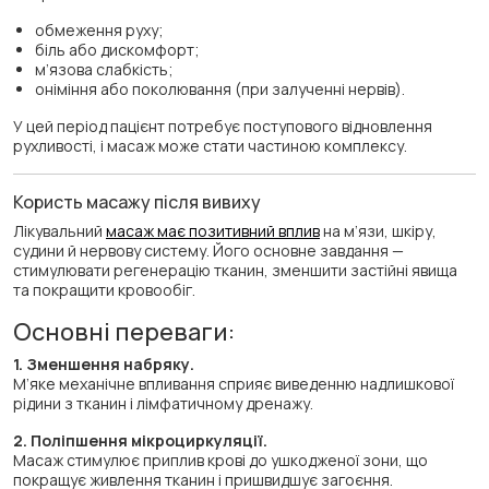
обмеження руху;
біль або дискомфорт;
м’язова слабкість;
оніміння або поколювання (при залученні нервів).
У цей період пацієнт потребує поступового відновлення
рухливості, і масаж може стати частиною комплексу.
Користь масажу після вивиху
Лікувальний
масаж має позитивний вплив
на м’язи, шкіру,
судини й нервову систему. Його основне завдання —
стимулювати регенерацію тканин, зменшити застійні явища
та покращити кровообіг.
Основні переваги:
1. Зменшення набряку.
М’яке механічне впливання сприяє виведенню надлишкової
рідини з тканин і лімфатичному дренажу.
2. Поліпшення мікроциркуляції.
Масаж стимулює приплив крові до ушкодженої зони, що
покращує живлення тканин і пришвидшує загоєння.