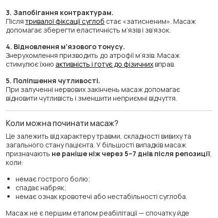
3. Запобігання контрактурам.
Після
тривалої фіксації суглоб
стає «затисненим». Масаж
допомагає зберегти еластичність м’язів і зв’язок.
4. Відновлення м’язового тонусу.
Знерухомлення призводить до атрофії м’язів. Масаж
стимулює їхню
активність і готує до фізичних
вправ.
5. Поліпшення чутливості.
При залученні нервових закінчень масаж допомагає
відновити чутливість і зменшити неприємні відчуття.
Коли можна починати масаж?
Це залежить від характеру травми, складності вивиху та
загального стану пацієнта. У більшості випадків масаж
призначають
не раніше ніж через 5–7 днів після репозиції
,
коли:
немає гострого болю;
спадає набряк;
немає ознак кровотечі або нестабільності суглоба.
Масаж не є першим етапом реабілітації — спочатку йде