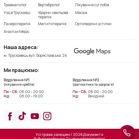
Травматолог
Вертебролог
Лікування суглобів
Узд в Трускавці
Ударно-хвильова
Масаж
терапія
Лазеротерапія
Магнітотерапія
Ортопедичні устілки
Аналізи Медіс
Наша адреса:
м. Трускавець вул. Бориславська, 2А
Ми працюємо:
Відділення лікування хребта
Відділення №1
Відділення №2
+38(066) 209 52 46
(лікування хребта)
(діагностики та здоров’я)
Пн - Сб:
08:00 – 20:00
Пн - Сб:
08:00 – 20:00
Нд:
08:00 – 19:00
Нд:
Вихідний
Відділення діагностики та
здоров’я
+38(063) 663 22 48
Усі права захищені / 2026
Документи
Веб-розробка від
Truskavets Marketing