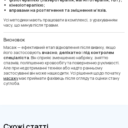
кінезіотерапією;
вправами на розтягнення та зміцнення м’язів.
Усі методики мають працювати в комплексі, з урахуванням
часу, що минув після травми.
Висновок
Масаж — ефективний етап відновлення після вивиху, якщо
його застосовують
вчасно
,
делікатно
і
під контролем
спеціаліста
. Він сприяє зменшенню набряку, зняттю
спазмів, поліпшенню кровообігу та поверненню рухливості.
Але при недотриманні техніки або надто ранньому
застосуванні він може нашкодити. Усі рішення щодо початку
масажу
має приймати фахівець після огляду та оцінки стану
суглоба.
Схожі статті