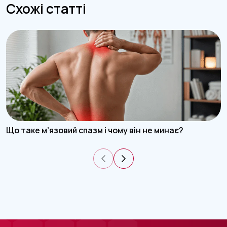
Схожі статті
Що таке м’язовий спазм і чому він не минає?