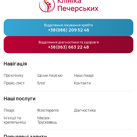
Відділення лікування хребта
+38(066) 209 52 46
Відділення діагностики та здоров’я
+38(063) 663 22 48
Навігація
Про клініку
Що ми лікуємо
Наші лікарі
Прайс-лист
Блог
Контакти
Наші послуги
Лікарі
Фізіотерапія
Діагностика
Ін’єкції та
Масаж-
крапельниці
Трускавець
Популярні запити