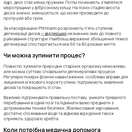
ядрі, диск стає менш пружним. Потім починають з’являтися
мікротріщини у фіброзному кільці. На пізніх стадіях висота
диска значно зменшується, що може призводити до
протрузій або гриж.
За класифікацією Pfirrmann розрізняють п’ять ступенів
дегенерації дисків
— від перших
незначних змін до повного
руйнування структури. Найбільш виражене збільшення тяжкої
дегенерації спостерігається між 60 та 80 роками життя.
Чи можна зупинити процес?
Повністю зупинити природне старіння організму неможливо,
але можна суттєво сповільнити дегенеративні процеси.
Регулярні помірні фізичні навантаження, особливо вправи для
зміцнення м’язового корсету спини, підтримують живлення
дисків та покращують їх стан.
Важливо підтримувати правильну поставу, уникати тривалого
перебування в одній позі та піднімати важкі предмети з
дотриманням техніки безпеки. Збалансоване харчування,
достатнє споживання води та відмова від куріння також
сприяють здоров’ю хребта.
Коли потрібна медична допомога