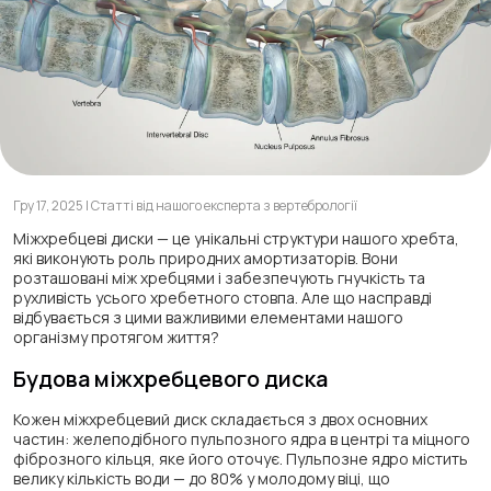
Гру 17, 2025 | Статті від нашого експерта з вертебрології
Міжхребцеві диски — це унікальні структури нашого хребта,
які виконують роль природних амортизаторів. Вони
розташовані між хребцями і забезпечують гнучкість та
рухливість усього хребетного стовпа. Але що насправді
відбувається з цими важливими елементами нашого
організму протягом життя?
Будова міжхребцевого диска
Кожен міжхребцевий диск складається з двох основних
частин: желеподібного пульпозного ядра в центрі та міцного
фіброзного кільця, яке його оточує. Пульпозне ядро містить
велику кількість води — до 80% у молодому віці, що