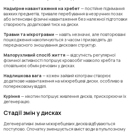
Надмірне навантаження на хребет
— постійне піднімання
важких предметів, тривале перебування в незручних позах
або інтенсивні фізичні навантаження без належної підготовки
створюють додатковий тиск на диски.
Травми та мікротравми
— навіть незначні, але повторювані
пошкодження накопичуються з часом і призводять до
передчасного зношування дискових структур.
Малорухливий спосіб життя
— відсутність регулярної
фізичної активності погіршує кровообіг навколо хребта та
сповільнює обмін речовин у дисках.
Надлишкова вага
— кожен зайвий кілограм створює
додаткове навантаження на міжхребцеві диски, особливо в
поперековому відділі.
Куріння
— нікотин погіршує живлення дисків, прискорюючи їх
дегенерацію.
Стадії змін у дисках
Дегенеративні зміни міжхребцевих дисків відбуваються
поступово. Спочатку зменшується вміст води в пульпозному