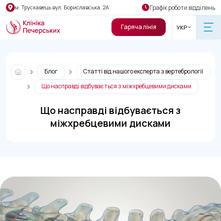
Графік роботи відділень
м. Трускавець вул. Бориславська, 2А
Гаряча лінія
УКР
Блог
Статті від нашого експерта з вертебрології
Що насправді відбувається з міжхребцевими дисками
Що насправді відбувається з
міжхребцевими дисками