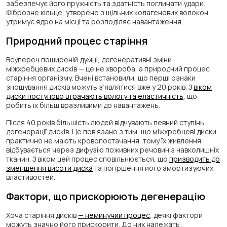
забезпечує його пружність та здатність поглинати удари.
Фіброзне кільце, утворене з щільних колагенових волокон,
утримує ядро на місці та розподіляє навантаження.
Природний процес старіння
Всупереч поширеній думці, дегенеративні зміни
міжхребцевих дисків — це не хвороба, а природний процес
старіння організму. Вчені встановили, що перші ознаки
зношування дисків можуть з’являтися вже у 20 років. З
віком
диски поступово втрачають вологу та еластичність
, що
робить їх більш вразливими до навантажень.
Після 40 років більшість людей відчувають певний ступінь
дегенерації дисків. Це пов’язано з тим, що міжхребцеві диски
практично не мають кровопостачання, тому їх живлення
відбувається через дифузію поживних речовин з навколишніх
тканин. З віком цей процес сповільнюється, що
призводить до
зменшення висоти диска
та погіршення його амортизуючих
властивостей.
Фактори, що прискорюють дегенерацію
Хоча старіння дисків
— неминучий процес
, деякі фактори
можуть значно його прискорити. До них належать: