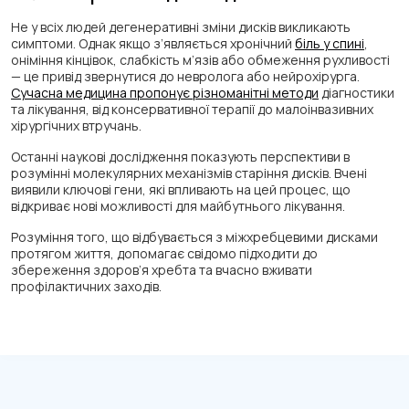
Не у всіх людей дегенеративні зміни дисків викликають
симптоми. Однак якщо з’являється хронічний
біль у спині
,
оніміння кінцівок, слабкість м’язів або обмеження рухливості
— це привід звернутися до невролога або нейрохірурга.
Сучасна медицина пропонує різноманітні методи
діагностики
та лікування, від консервативної терапії до малоінвазивних
хірургічних втручань.
Останні наукові дослідження показують перспективи в
розумінні молекулярних механізмів старіння дисків. Вчені
виявили ключові гени, які впливають на цей процес, що
відкриває нові можливості для майбутнього лікування.
Розуміння того, що відбувається з міжхребцевими дисками
протягом життя, допомагає свідомо підходити до
збереження здоров’я хребта та вчасно вживати
профілактичних заходів.