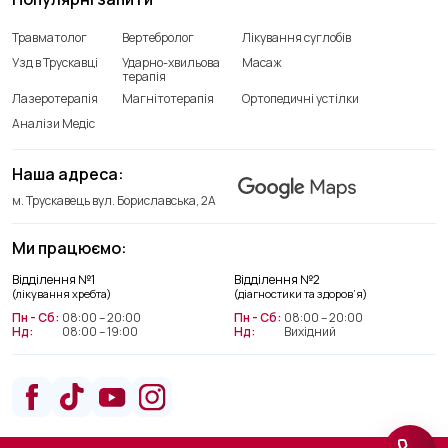
Травматолог
Вертебролог
Лікування суглобів
Узд в Трускавці
Ударно-хвильова
Масаж
терапія
Лазеротерапія
Магнітотерапія
Ортопедичні устілки
Аналізи Медіс
Наша адреса:
м. Трускавець вул. Бориславська, 2А
Ми працюємо:
Відділення лікування хребта
Відділення №1
Відділення №2
+38(066) 209 52 46
(лікування хребта)
(діагностики та здоров’я)
Пн - Сб:
08:00 – 20:00
Пн - Сб:
08:00 – 20:00
Нд:
08:00 – 19:00
Нд:
Вихідний
Відділення діагностики та
здоров’я
+38(063) 663 22 48