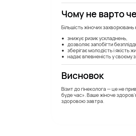
Чому не варто ч
Більшість жіночих захворювань 
знижує ризик ускладнень,
дозволяє запобігти безплідд
зберігає молодість і якість ж
надає впевненість у своєму з
Висновок
Візит до гінеколога — це не при
буде час». Ваше жіноче здоров’
здоровою завтра.