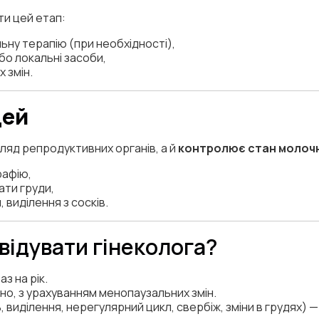
ти цей етап:
ьну терапію (при необхідності),
о локальні засоби,
 змін.
дей
ляд репродуктивних органів, а й
контролює стан молоч
рафію,
ати груди,
 виділення з сосків.
двідувати гінеколога?
аз на рік.
но, з урахуванням менопаузальних змін.
, виділення, нерегулярний цикл, свербіж, зміни в грудях) —