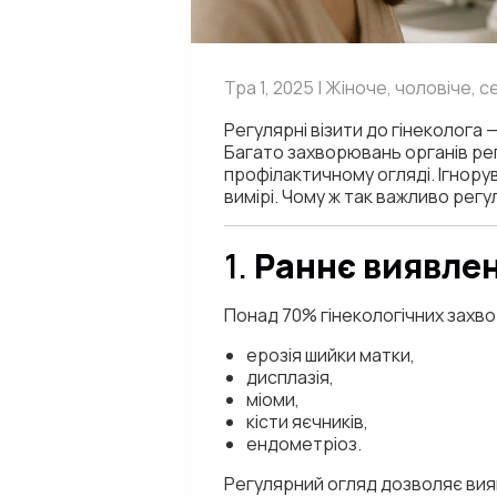
Тра 1, 2025 | Жіноче, чоловіче, с
Регулярні візити до гінеколога 
Багато захворювань органів ре
профілактичному огляді. Ігнору
вимірі. Чому ж так важливо регу
1.
Раннє виявлен
Понад 70% гінекологічних захво
ерозія шийки матки,
дисплазія,
міоми,
кісти яєчників,
ендометріоз.
Регулярний огляд дозволяє вия