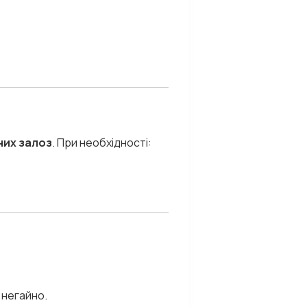
них залоз
. При необхідності:
 негайно.