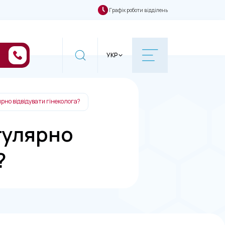
Графік роботи відділень
УКР
ярно відвідувати гінеколога?
гулярно
?