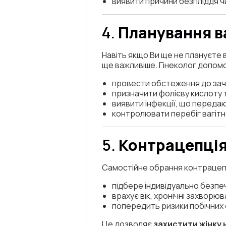
виявити причини безпліддя ч
4.
Планування ва
Навіть якщо Ви ще не плануєте 
ще важливіше. Гінеколог допом
провести обстеження до зач
призначити фолієву кислоту т
виявити інфекції, що переда
контролювати перебіг вагітно
5.
Контрацепція:
Самостійне обрання контрацепти
підбере індивідуально безпе
врахує вік, хронічні захворю
попередить ризики побічних 
Це дозволяє
захистити жінку н