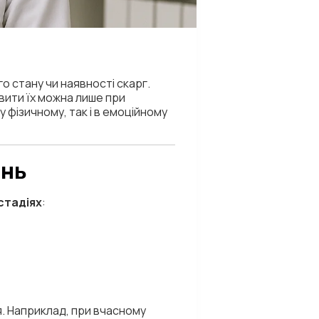
го стану чи наявності скарг.
вити їх можна лише при
 фізичному, так і в емоційному
ань
стадіях
:
. Наприклад, при вчасному