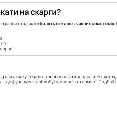
екати на скарги?
на ранніх стадіях
не болять і не дають явних симптомів
.
ю,
иття,
доров’ї.
від для страху, а крок до впевненості й здоров’я. Не відкл
я — це фундамент добробуту, енергії та гармонії. Подбайт