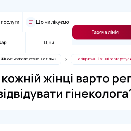
 послуги
Що ми лікуємо
Гаряча лінія
карі
Ціни
Жіноче, чоловіче, серце і не тільки
Навіщо кожній жінці варто регул
 кожній жінці варто ре
відвідувати гінеколога