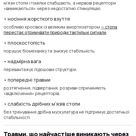
м’язи стопи і гомілки слабшають, а нервові рецептори
«вимикаються» через недостатню стимуляцію.
• носіння жорсткого взуття
особливо кросівок із великим амортизатором
— стопа
перестає отримувати природні тактильні сигнали
.
• плоскостопість
порушує біомеханіку та знижує стабільність.
• надмірна вага
перевантажує підошовні структури.
• попередні травми
розтягнення, підвертання, розриви спричиняють
«відключення» рецепторів.
• слабкість дрібних м’язів стопи
без тренування дрібна мускулатура не підтримує достатньої
стабільності.
Травми, що найчастіше виникають через