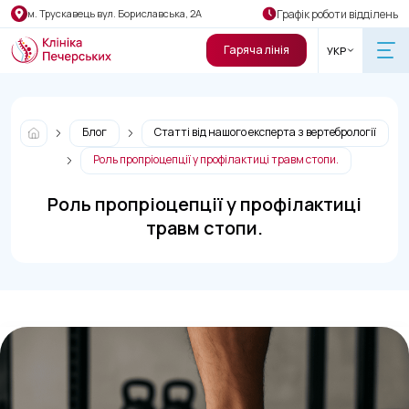
Графік роботи відділень
м. Трускавець вул. Бориславська, 2А
Гаряча лінія
УКР
Блог
Статті від нашого експерта з вертебрології
Роль пропріоцепції у профілактиці травм стопи.
Роль пропріоцепції у профілактиці
травм стопи.