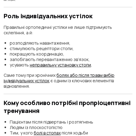
Роль індивідуальних устілок
Правильні ортопедичні устілки не лише підтримують
склепіння, а й:
розподіляють навантаження,
стимулюють рецептори стопи,
покращують координацію,
запобігають перевантаженню зв’язок,
усувають
неправильну установку стопи
.
Саме тому при хронічних
болях або після травм вибір
індивідуальних устілок
є одним із ключових елементів
відновлення.
Кому особливо потрібні пропріоцептивні
тренування
Пацієнтам після підвертань і розтягнень
Людям із плоскостопістю
Тим, у кого
болі в стопах
після ходьби