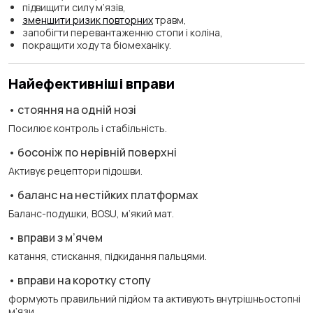
підвищити силу м’язів,
зменшити ризик повторних
травм,
запобігти перевантаженню стопи і коліна,
покращити ходу та біомеханіку.
Найефективніші вправи
• стояння на одній нозі
Посилює контроль і стабільність.
• босоніж по нерівній поверхні
Активує рецептори підошви.
• баланс на нестійких платформах
Баланс-подушки, BOSU, м’який мат.
• вправи з м’ячем
катання, стискання, підкидання пальцями.
• вправи на коротку стопу
формують правильний підйом та активують внутрішньостопні
м’язи.