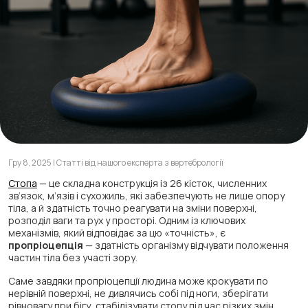
Гру 8, 2025 | Статті від нашого експерта з вертебрології
Стопа
— це складна конструкція із 26 кісток, численних
зв’язок, м’язів і сухожиль, які забезпечують не лише опору
тіла, а й здатність точно реагувати на зміни поверхні,
розподіл ваги та рух у просторі. Одним із ключових
механізмів, який відповідає за цю «точність», є
пропріоцепція
— здатність організму відчувати положення
частин тіла без участі зору.
Саме завдяки пропріоцепції людина може крокувати по
нерівній поверхні, не дивлячись собі під ноги, зберігати
рівновагу при бігу, стабілізувати стопу під час різких змін