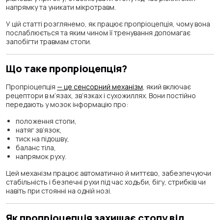
напрямку та уникати мікротравм.
У цій статті розглянемо, як працює пропріоцепція, чому вона
послаблюється та яким чином її тренування допомагає
запобігти травмам стопи.
Що таке пропріоцепція?
Пропріоцепція
— це сенсорний механізм
, який включає
рецептори в м’язах, зв’язках і сухожиллях. Вони постійно
передають у мозок інформацію про:
положення стопи,
натяг зв’язок,
тиск на підошву,
баланс тіла,
напрямок руху.
Цей механізм працює автоматично й миттєво, забезпечуючи
стабільність і безпечні рухи під час ходьби, бігу, стрибків чи
навіть при стоянні на одній нозі.
Як пропріоцепція захищає стопу від