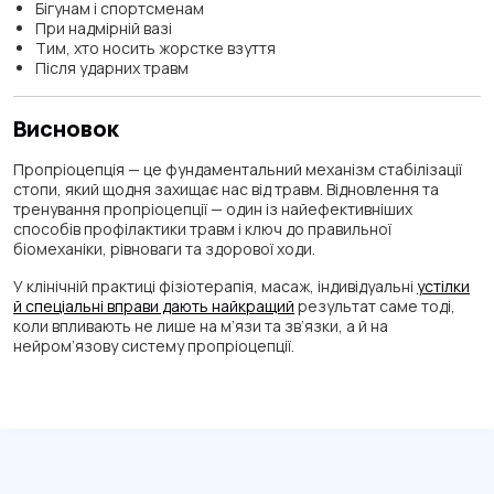
Бігунам і спортсменам
При надмірній вазі
Тим, хто носить жорстке взуття
Після ударних травм
Висновок
Пропріоцепція — це фундаментальний механізм стабілізації
стопи, який щодня захищає нас від травм. Відновлення та
тренування пропріоцепції — один із найефективніших
способів профілактики травм і ключ до правильної
біомеханіки, рівноваги та здорової ходи.
У клінічній практиці фізіотерапія, масаж, індивідуальні
устілки
й спеціальні вправи дають найкращий
результат саме тоді,
коли впливають не лише на м’язи та зв’язки, а й на
нейром’язову систему пропріоцепції.