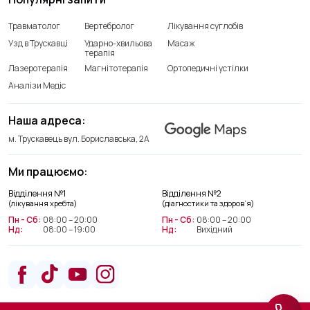
Травматолог
Вертебролог
Лікування суглобів
Узд в Трускавці
Ударно-хвильова
Масаж
терапія
Лазеротерапія
Магнітотерапія
Ортопедичні устілки
Аналізи Медіс
Наша адреса:
м. Трускавець вул. Бориславська, 2А
Ми працюємо:
Відділення лікування хребта
Відділення №1
Відділення №2
+38(066) 209 52 46
(лікування хребта)
(діагностики та здоров’я)
Пн - Сб:
08:00 – 20:00
Пн - Сб:
08:00 – 20:00
Нд:
08:00 – 19:00
Нд:
Вихідний
Відділення діагностики та
здоров’я
+38(063) 663 22 48