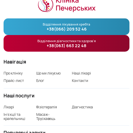
Відділення лікування хребта
+38(066) 209 52 46
Відділення діагностики та здоров’я
+38(063) 663 22 48
Навігація
Про клініку
Що ми лікуємо
Наші лікарі
Прайс-лист
Блог
Контакти
Наші послуги
Лікарі
Фізіотерапія
Діагностика
Ін’єкції та
Масаж-
крапельниці
Трускавець
Популярні запити