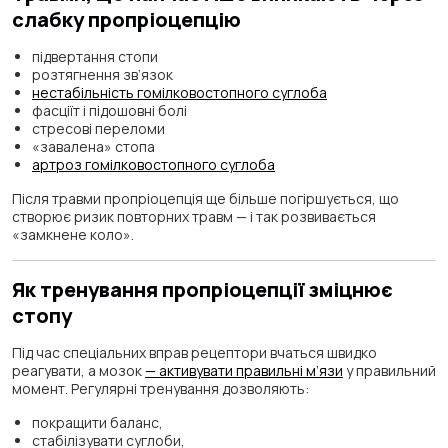
слабку пропріоцепцію
підвертання стопи
розтягнення зв’язок
нестабільність гомілковостопного суглоба
фасціїт і підошовні болі
стресові переломи
«завалена» стопа
артроз гомілковостопного суглоба
Після травми пропріоцепція ще більше погіршується, що
створює ризик повторних травм — і так розвивається
«замкнене коло».
Як тренування пропріоцепції зміцнює
стопу
Під час спеціальних вправ рецептори вчаться швидко
реагувати, а мозок
— активувати правильні м’язи
у правильний
момент. Регулярні тренування дозволяють:
покращити баланс,
стабілізувати суглоби,