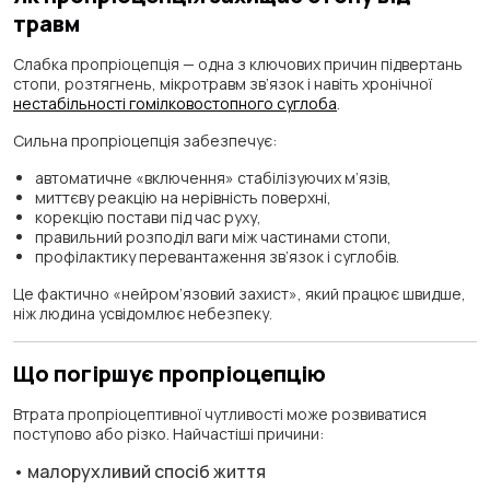
травм
Слабка пропріоцепція — одна з ключових причин підвертань
стопи, розтягнень, мікротравм зв’язок і навіть хронічної
нестабільності гомілковостопного суглоба
.
Сильна пропріоцепція забезпечує:
автоматичне «включення» стабілізуючих м’язів,
миттєву реакцію на нерівність поверхні,
корекцію постави під час руху,
правильний розподіл ваги між частинами стопи,
профілактику перевантаження зв’язок і суглобів.
Це фактично «нейром’язовий захист», який працює швидше,
ніж людина усвідомлює небезпеку.
Що погіршує пропріоцепцію
Втрата пропріоцептивної чутливості може розвиватися
поступово або різко. Найчастіші причини:
• малорухливий спосіб життя