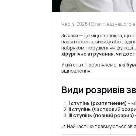
Чер 4, 2025 | Статті від нашого
Зв’язки — це міцні волокна, що 
навантаженні, вивиху або падін
набряком, порушенням функції.
хірургічне втручання, чи дос
У цій статті розглянемо,
які бу
відновлення.
Види розривів зв
I ступінь (розтягнення)
– м
II ступінь (частковий розр
III ступінь (повний розрив)
📌 Найчастіше травмуються зв’