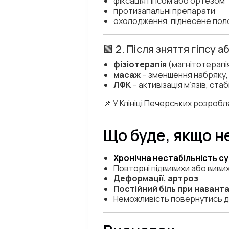
фіксація гіпсом або ортезом
протизапальні препарати
охолодження, піднесене поло
🟩 2. Після зняття гіпсу а
фізіотерапія
(магнітотерапія
масаж
– зменшення набряку,
ЛФК
– активізація м’язів, стаб
📌 У Клініці Печерських розроб
Що буде, якщо не
Хронічна нестабільність с
Повторні підвивихи або виви
Деформації, артроз
Постійний біль при навант
Неможливість повернутись д