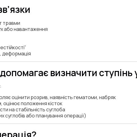
зв’язки
нт травми
х або навантаження
нестійкості”
я, деформація
 допомагає визначити ступін
:
оляє оцінити розрив, наявність гематоми, набряк
, оцінює положення кісток
тести на стабільність суглоба
их суглобів або планування операції)
перація?