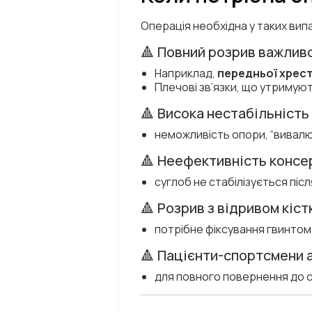
Операція необхідна у таких вип
🔺 Повний розрив важливо
Наприклад,
передньої хрест
Плечові зв’язки, що утримую
🔺 Висока нестабільність
неможливість опори, “вивалю
🔺 Неефективність консе
суглоб не стабілізується післ
🔺 Розрив з відривом кіс
потрібне фіксування гвинто
🔺 Пацієнти-спортсмени 
для повного повернення до 