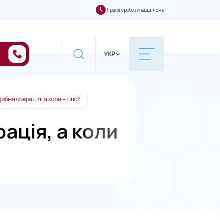
Графік роботи відділень
УКР
рібна операція, а коли – гіпс?
ація, а коли