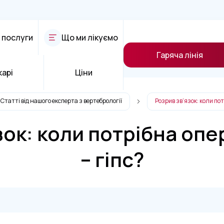
 послуги
Що ми лікуємо
Гаряча лінія
карі
Ціни
Статті від нашого експерта з вертебрології
Розрив зв’язок: коли пот
зок: коли потрібна опер
– гіпс?