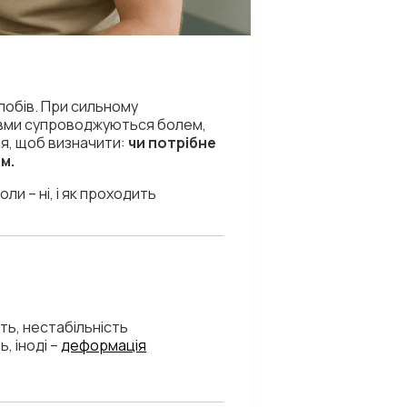
глобів. При сильному
равми супроводжуються болем,
ня, щоб визначити:
чи потрібне
м.
оли – ні, і як проходить
ть, нестабільність
ь, іноді –
деформація