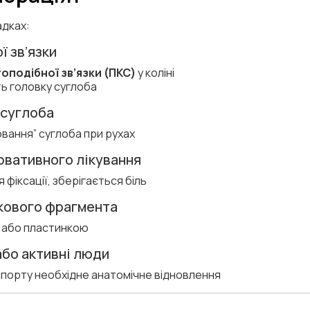
адках:
ї зв’язки
оподібної зв’язки (ПКС)
у коліні
ть головку суглоба
 суглоба
вання” суглоба при рухах
рвативного лікування
я фіксації, зберігається біль
ткового фрагмента
м або пластинкою
або активні люди
спорту необхідне анатомічне відновлення