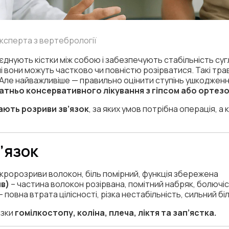
 експерта з вертебрології
з’єднують кістки між собою і забезпечують стабільність су
ні вони можуть частково чи повністю розірватися. Такі т
 Але найважливіше — правильно оцінити ступінь ушкоджен
татньо консервативного лікування з гіпсом або ортезо
вають розриви зв’язок
, за яких умов потрібна операція, а к
’язок
ікророзриви волокон, біль помірний, функція збережена
ив)
– частина волокон розірвана, помітний набряк, болючіс
– повна втрата цілісності, різка нестабільність, сильний біл
язки
гомілкостопу, коліна, плеча, ліктя та зап’ястка.