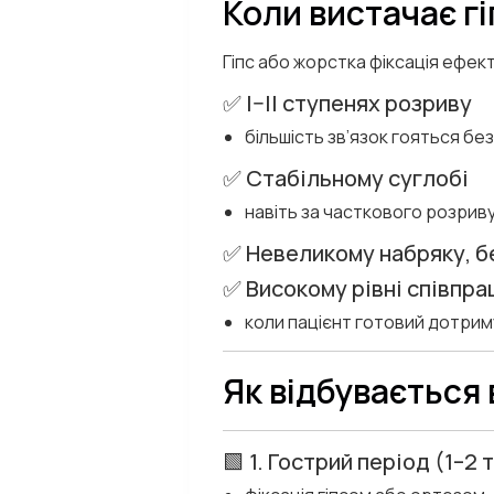
Коли вистачає гі
Гіпс або жорстка фіксація ефект
✅ I–II ступенях розриву
більшість зв’язок гояться без 
✅ Стабільному суглобі
навіть за часткового розрив
✅ Невеликому набряку, б
✅ Високому рівні співпра
коли пацієнт готовий дотриму
Як відбувається 
🟩 1. Гострий період (1–2 