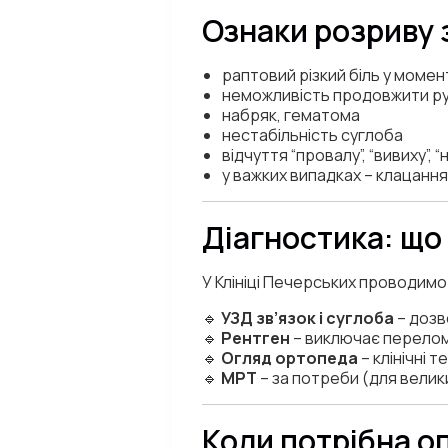
Ознаки розриву 
раптовий різкий біль у моме
неможливість продовжити ру
набряк, гематома
нестабільність суглоба
відчуття “провалу”, “вивиху”, “
у важких випадках – клацанн
Діагностика: що
У Клініці Печерських проводимо
🔹
УЗД зв’язок і суглоба
– дозв
🔹
Рентген
– виключає перелом
🔹
Огляд ортопеда
– клінічні 
🔹
МРТ
– за потреби (для велик
Коли потрібна о