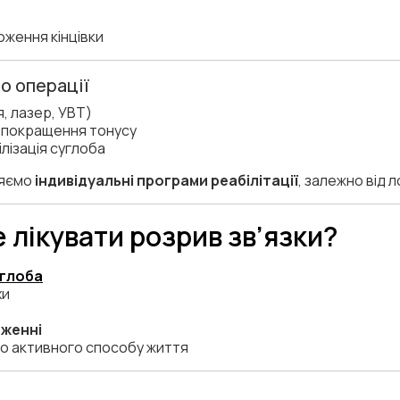
ження кінцівки
бо операції
, лазер, УВТ)
 покращення тонусу
ілізація суглоба
ляємо
індивідуальні програми реабілітації
, залежно від л
 лікувати розрив зв’язки?
углоба
хи
аженні
о активного способу життя