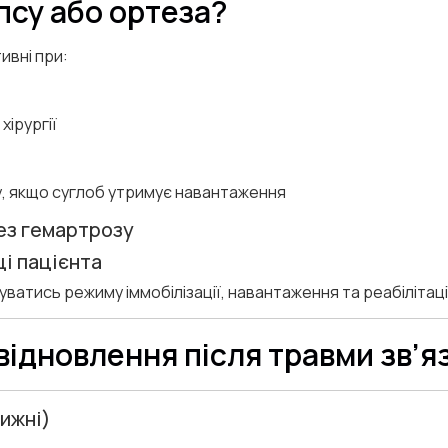
псу або ортеза?
ивні при:
хірургії
у, якщо суглоб утримує навантаження
ез гемартрозу
ці пацієнта
ватись режиму іммобілізації, навантаження та реабілітаці
відновлення після травми зв’я
тижні)