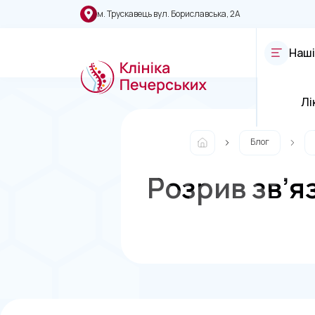
м. Трускавець вул. Бориславська, 2А
Наші
Лі
Блог
Розрив зв’я